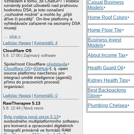
Vzhledem k tomu, že ChatGPT i Roblox
Casual Business
oznámily počet uživatelů nad prahovou
Models
hodnotou DSA, je toto označení
„rozhodně možné“ a mohlo by „přijít
Home Roof Colors
dříve či později“. On-line platformy a
vyhledávače zařazené na seznamy DSA
musejí
Home Floor Tile
…
více »
Business Invest
Ladislav Hagara
|
Komentářů: 4
Models
Cloudflare OS
About Income Tax
5.8. 17:00 | Zajímavý software
Společnost Cloudflare
představila
Health Guard Oil
Cloudflare OS
(
GitHub
), tj. open
source platformu navrženou pro
integraci umělé inteligence (agentů)
Kidney Health Tips
přímo do pracovních procesů
organizací.
Best Backpacking
Stove
Ladislav Hagara
|
Komentářů: 0
RawTherapee 5.13
Plumbing Chelsea
5.8. 12:44 | Nová verze
Byla vydána nová verze 5.13
svobodného multiplatformního softwaru
pro konverzi a zpracování digitálních
fotografií primárně ve formátů RAW