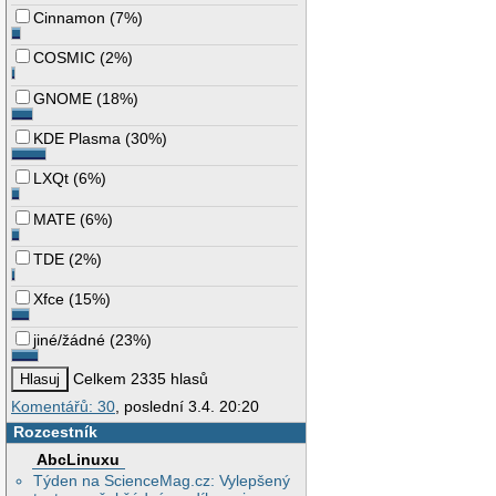
Cinnamon
(
7%
)
COSMIC
(
2%
)
GNOME
(
18%
)
KDE Plasma
(
30%
)
LXQt
(
6%
)
MATE
(
6%
)
TDE
(
2%
)
Xfce
(
15%
)
jiné/žádné
(
23%
)
Celkem 2335 hlasů
Komentářů: 30
, poslední 3.4. 20:20
Rozcestník
AbcLinuxu
Týden na ScienceMag.cz: Vylepšený