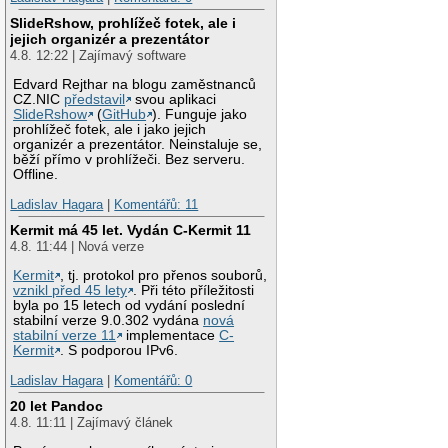
SlideRshow, prohlížeč fotek, ale i
jejich organizér a prezentátor
4.8. 12:22 | Zajímavý software
Edvard Rejthar na blogu zaměstnanců
CZ.NIC
představil
svou aplikaci
SlideRshow
(
GitHub
). Funguje jako
prohlížeč fotek, ale i jako jejich
organizér a prezentátor. Neinstaluje se,
běží přímo v prohlížeči. Bez serveru.
Offline.
Ladislav Hagara
|
Komentářů: 11
Kermit má 45 let. Vydán C-Kermit 11
4.8. 11:44 | Nová verze
Kermit
, tj. protokol pro přenos souborů,
vznikl před 45 lety
. Při této příležitosti
byla po 15 letech od vydání poslední
stabilní verze 9.0.302 vydána
nová
stabilní verze 11
implementace
C-
Kermit
. S podporou IPv6.
Ladislav Hagara
|
Komentářů: 0
20 let Pandoc
4.8. 11:11 | Zajímavý článek