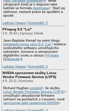
RawTherapee
(
Wikipedie
). Vedle
zdrojových kódů je k dispozici také
balíček ve formátu
AppImage
. Stačí jej
stáhnout, nastavit právo ke spuštění a
spustit.
Ladislav Hagara
|
Komentářů: 0
FFmpeg 9.0 "Lei"
4.8. 20:44 | Zajímavý článek
Jean-Baptiste Kempf na svém blogu
představil novou verzi 9.0 "Lei"
kolekce
svobodného softwaru umožňujícího
nahrávání, konverzi a streamovaní
digitálního zvuku a obrazu
FFmpeg
(
Wikipedie
).
Ladislav Hagara
|
Komentářů: 0
NVIDIA sponzorem služby Linux
Vendor Firmware Service (LVFS)
4.8. 20:11 | Komunita
Richard Hughes
oznámil
, že službu
Linux Vendor Firmware Service (LVFS)
umožňující aktualizovat firmware
zařízení na počítačích s Linuxem, nově
sponzoruje také společnost NVIDIA
.
Ladislav Hagara
|
Komentářů: 0