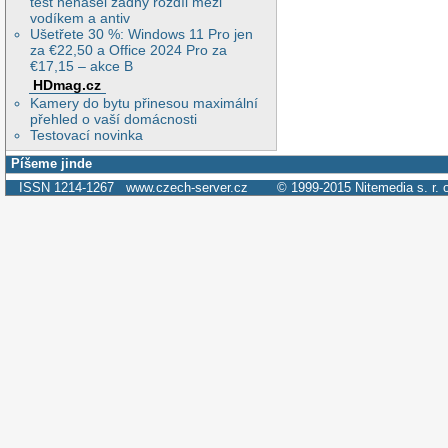
test nenašel žádný rozdíl mezi
vodíkem a antiv
Ušetřete 30 %: Windows 11 Pro jen
za €22,50 a Office 2024 Pro za
€17,15 – akce B
HDmag.cz
Kamery do bytu přinesou maximální
přehled o vaší domácnosti
Testovací novinka
Píšeme jinde
ISSN 1214-1267
www.czech-server.cz
© 1999-2015
Nitemedia s. r. 