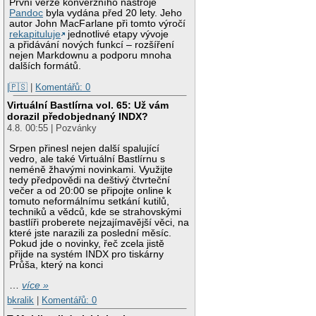
První verze konverzního nástroje
Pandoc
byla vydána před 20 lety. Jeho
autor John MacFarlane při tomto výročí
rekapituluje
jednotlivé etapy vývoje
a přidávání nových funkcí – rozšíření
nejen Markdownu a podporu mnoha
dalších formátů.
|🇵🇸
|
Komentářů: 0
Virtuální Bastlírna vol. 65: Už vám
dorazil předobjednaný INDX?
4.8. 00:55 | Pozvánky
Srpen přinesl nejen další spalující
vedro, ale také Virtuální Bastlírnu s
neméně žhavými novinkami. Využijte
tedy předpovědi na deštivý čtvrteční
večer a od 20:00 se připojte online k
tomuto neformálnímu setkání kutilů,
techniků a vědců, kde se strahovskými
bastlíři proberete nejzajímavější věci, na
které jste narazili za poslední měsíc.
Pokud jde o novinky, řeč zcela jistě
přijde na systém INDX pro tiskárny
Průša, který na konci
…
více »
bkralik
|
Komentářů: 0