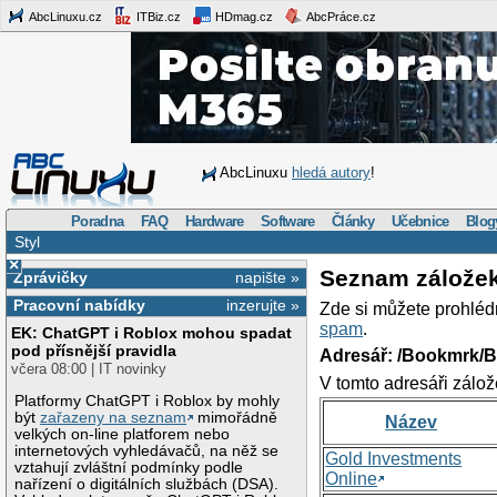
AbcLinuxu.cz
ITBiz.cz
HDmag.cz
AbcPráce.cz
AbcLinuxu
hledá autory
!
Poradna
FAQ
Hardware
Software
Články
Učebnice
Blog
Styl
×
Seznam zálože
Zprávičky
napište »
Pracovní nabídky
inzerujte »
Zde si můžete prohléd
spam
.
EK: ChatGPT i Roblox mohou spadat
pod přísnější pravidla
Adresář: /Bookmrk/
včera 08:00 | IT novinky
V tomto adresáři zálož
Platformy ChatGPT i Roblox by mohly
být
zařazeny na seznam
mimořádně
Název
velkých on-line platforem nebo
internetových vyhledávačů, na něž se
Gold Investments
vztahují zvláštní podmínky podle
Online
nařízení o digitálních službách (DSA).