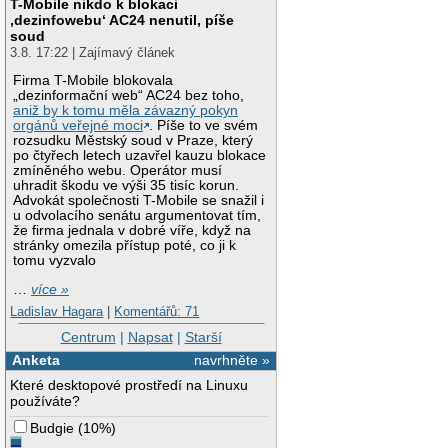
T-Mobile nikdo k blokaci
‚dezinfowebu‘ AC24 nenutil, píše
soud
3.8. 17:22 | Zajímavý článek
Firma T-Mobile blokovala
„dezinformační web“ AC24 bez toho,
aniž by k tomu měla závazný pokyn
orgánů veřejné moci
. Píše to ve svém
rozsudku Městský soud v Praze, který
po čtyřech letech uzavřel kauzu blokace
zmíněného webu. Operátor musí
uhradit škodu ve výši 35 tisíc korun.
Advokát společnosti T-Mobile se snažil i
u odvolacího senátu argumentovat tím,
že firma jednala v dobré víře, když na
stránky omezila přístup poté, co ji k
tomu vyzvalo
…
více »
Ladislav Hagara
|
Komentářů: 71
Centrum
|
Napsat
|
Starší
Anketa
navrhněte »
Které desktopové prostředí na Linuxu
používáte?
Budgie
(
10%
)