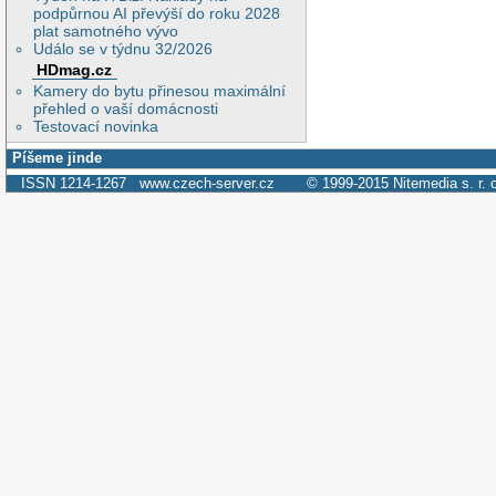
podpůrnou AI převýší do roku 2028
plat samotného vývo
Událo se v týdnu 32/2026
HDmag.cz
Kamery do bytu přinesou maximální
přehled o vaší domácnosti
Testovací novinka
Píšeme jinde
ISSN 1214-1267
www.czech-server.cz
© 1999-2015
Nitemedia s. r. 