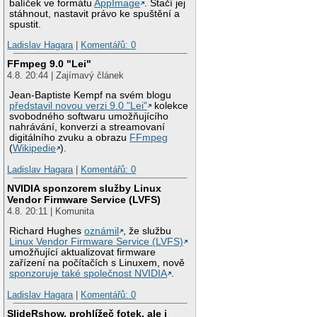
balíček ve formátu
AppImage
. Stačí jej
stáhnout, nastavit právo ke spuštění a
spustit.
Ladislav Hagara
|
Komentářů: 0
FFmpeg 9.0 "Lei"
4.8. 20:44 | Zajímavý článek
Jean-Baptiste Kempf na svém blogu
představil novou verzi 9.0 "Lei"
kolekce
svobodného softwaru umožňujícího
nahrávání, konverzi a streamovaní
digitálního zvuku a obrazu
FFmpeg
(
Wikipedie
).
Ladislav Hagara
|
Komentářů: 0
NVIDIA sponzorem služby Linux
Vendor Firmware Service (LVFS)
4.8. 20:11 | Komunita
Richard Hughes
oznámil
, že službu
Linux Vendor Firmware Service (LVFS)
umožňující aktualizovat firmware
zařízení na počítačích s Linuxem, nově
sponzoruje také společnost NVIDIA
.
Ladislav Hagara
|
Komentářů: 0
SlideRshow, prohlížeč fotek, ale i