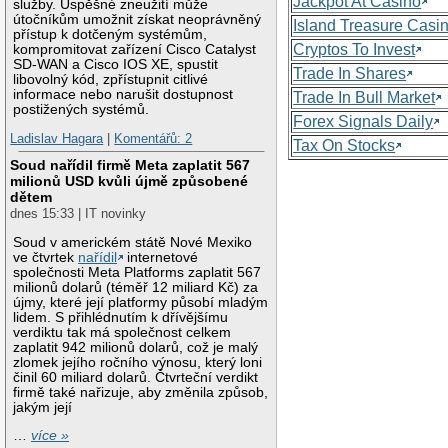
Jackpot At Casino
služby. Úspěšné zneužití může
útočníkům umožnit získat neoprávněný
Island Treasure Casi
přístup k dotčeným systémům,
Cryptos To Invest
kompromitovat zařízení Cisco Catalyst
SD-WAN a Cisco IOS XE, spustit
Trade In Shares
libovolný kód, zpřístupnit citlivé
informace nebo narušit dostupnost
Trade In Bull Market
postižených systémů.
Forex Signals Daily
Ladislav Hagara
|
Komentářů: 2
Tax On Stocks
Soud nařídil firmě Meta zaplatit 567
milionů USD kvůli újmě způsobené
dětem
dnes 15:33 | IT novinky
Soud v americkém státě Nové Mexiko
ve čtvrtek
nařídil
internetové
společnosti Meta Platforms zaplatit 567
milionů dolarů (téměř 12 miliard Kč) za
újmy, které její platformy působí mladým
lidem. S přihlédnutím k dřívějšímu
verdiktu tak má společnost celkem
zaplatit 942 milionů dolarů, což je malý
zlomek jejího ročního výnosu, který loni
činil 60 miliard dolarů. Čtvrteční verdikt
firmě také nařizuje, aby změnila způsob,
jakým její
…
více »