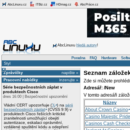
AbcLinuxu.cz
ITBiz.cz
HDmag.cz
AbcPráce.cz
AbcLinuxu
hledá autory
!
Poradna
FAQ
Hardware
Softw
Styl
×
Seznam zálože
Zprávičky
napište »
Pracovní nabídky
inzerujte »
Zde si můžete prohléd
Série bezpečnostních záplat v
Adresář: /New
produktech Cisco
V tomto adresáři zálož
dnes 16:00 | Bezpečnostní upozornění
Název
Vládní CERT upozorňuje (
𝕏
) na
sérii
About Crown Casino
bezpečnostních záplat
(CVSS 9.9) v
produktech Cisco řešících kritické
Casino Majestic Prid
zranitelnosti umožňující obejití
autentizace, eskalaci oprávnění,
Casinos Cash Check
vzdálené spuštění kódu a odepření