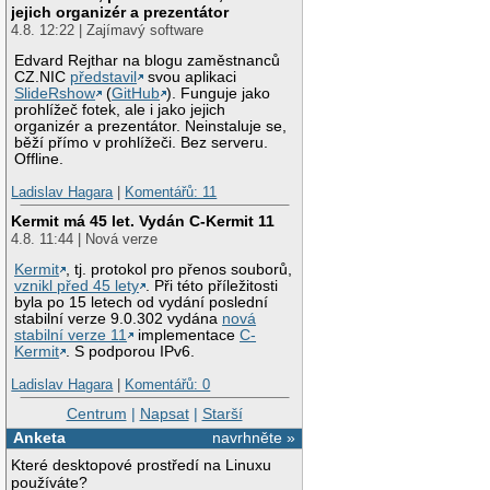
jejich organizér a prezentátor
4.8. 12:22 | Zajímavý software
Edvard Rejthar na blogu zaměstnanců
CZ.NIC
představil
svou aplikaci
SlideRshow
(
GitHub
). Funguje jako
prohlížeč fotek, ale i jako jejich
organizér a prezentátor. Neinstaluje se,
běží přímo v prohlížeči. Bez serveru.
Offline.
Ladislav Hagara
|
Komentářů: 11
Kermit má 45 let. Vydán C-Kermit 11
4.8. 11:44 | Nová verze
Kermit
, tj. protokol pro přenos souborů,
vznikl před 45 lety
. Při této příležitosti
byla po 15 letech od vydání poslední
stabilní verze 9.0.302 vydána
nová
stabilní verze 11
implementace
C-
Kermit
. S podporou IPv6.
Ladislav Hagara
|
Komentářů: 0
Centrum
|
Napsat
|
Starší
Anketa
navrhněte »
Které desktopové prostředí na Linuxu
používáte?