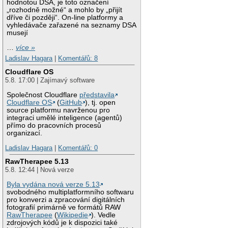
hodnotou DSA, je toto označení
„rozhodně možné“ a mohlo by „přijít
dříve či později“. On-line platformy a
vyhledávače zařazené na seznamy DSA
musejí
…
více »
Ladislav Hagara
|
Komentářů: 8
Cloudflare OS
5.8. 17:00 | Zajímavý software
Společnost Cloudflare
představila
Cloudflare OS
(
GitHub
), tj. open
source platformu navrženou pro
integraci umělé inteligence (agentů)
přímo do pracovních procesů
organizací.
Ladislav Hagara
|
Komentářů: 0
RawTherapee 5.13
5.8. 12:44 | Nová verze
Byla vydána nová verze 5.13
svobodného multiplatformního softwaru
pro konverzi a zpracování digitálních
fotografií primárně ve formátů RAW
RawTherapee
(
Wikipedie
). Vedle
zdrojových kódů je k dispozici také