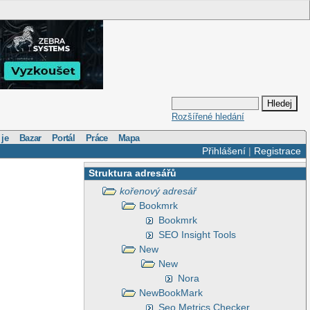
Rozšířené hledání
 je
Bazar
Portál
Práce
Mapa
Přihlášení
|
Registrace
Struktura adresářů
kořenový adresář
Bookmrk
Bookmrk
SEO Insight Tools
New
New
Nora
NewBookMark
Seo Metrics Checker