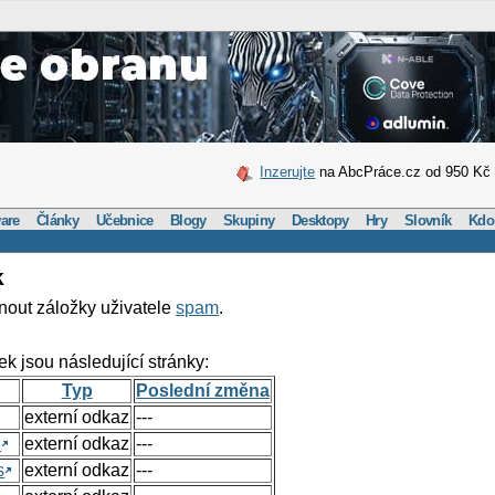
Inzerujte
na AbcPráce.cz od 950 Kč
are
Články
Učebnice
Blogy
Skupiny
Desktopy
Hry
Slovník
Kdo
k
nout záložky uživatele
spam
.
ek jsou následující stránky:
Typ
Poslední změna
externí odkaz
---
e
externí odkaz
---
s
externí odkaz
---