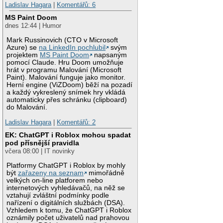
Ladislav Hagara
|
Komentářů: 6
MS Paint Doom
dnes 12:44 | Humor
Mark Russinovich (CTO v Microsoft
Azure) se
na LinkedIn pochlubil
svým
projektem
MS Paint Doom
napsaným
pomocí Claude. Hru Doom umožňuje
hrát v programu Malování (Microsoft
Paint). Malování funguje jako monitor.
Herní engine (ViZDoom) běží na pozadí
a každý vykreslený snímek hry vkládá
automaticky přes schránku (clipboard)
do Malování.
Ladislav Hagara
|
Komentářů: 2
EK: ChatGPT i Roblox mohou spadat
pod přísnější pravidla
včera 08:00 | IT novinky
Platformy ChatGPT i Roblox by mohly
být
zařazeny na seznam
mimořádně
velkých on-line platforem nebo
internetových vyhledávačů, na něž se
vztahují zvláštní podmínky podle
nařízení o digitálních službách (DSA).
Vzhledem k tomu, že ChatGPT i Roblox
oznámily počet uživatelů nad prahovou