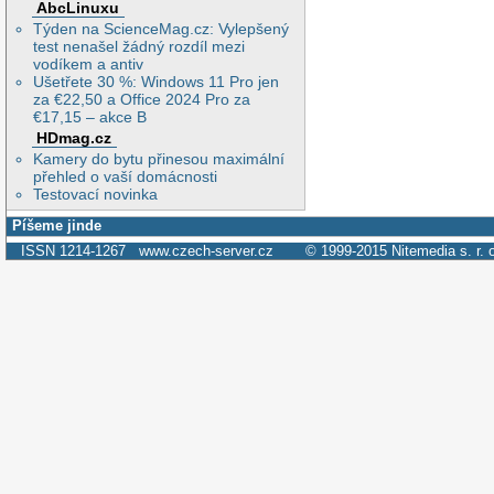
AbcLinuxu
Týden na ScienceMag.cz: Vylepšený
test nenašel žádný rozdíl mezi
vodíkem a antiv
Ušetřete 30 %: Windows 11 Pro jen
za €22,50 a Office 2024 Pro za
€17,15 – akce B
HDmag.cz
Kamery do bytu přinesou maximální
přehled o vaší domácnosti
Testovací novinka
Píšeme jinde
ISSN 1214-1267
www.czech-server.cz
© 1999-2015
Nitemedia s. r. 