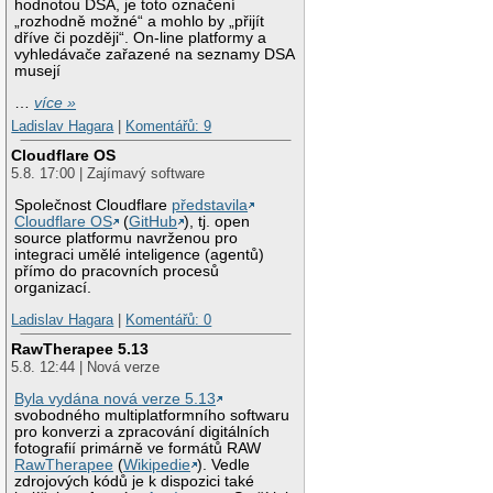
hodnotou DSA, je toto označení
„rozhodně možné“ a mohlo by „přijít
dříve či později“. On-line platformy a
vyhledávače zařazené na seznamy DSA
musejí
…
více »
Ladislav Hagara
|
Komentářů: 9
Cloudflare OS
5.8. 17:00 | Zajímavý software
Společnost Cloudflare
představila
Cloudflare OS
(
GitHub
), tj. open
source platformu navrženou pro
integraci umělé inteligence (agentů)
přímo do pracovních procesů
organizací.
Ladislav Hagara
|
Komentářů: 0
RawTherapee 5.13
5.8. 12:44 | Nová verze
Byla vydána nová verze 5.13
svobodného multiplatformního softwaru
pro konverzi a zpracování digitálních
fotografií primárně ve formátů RAW
RawTherapee
(
Wikipedie
). Vedle
zdrojových kódů je k dispozici také