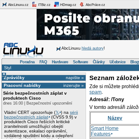
AbcLinuxu.cz
ITBiz.cz
HDmag.cz
AbcPráce.cz
AbcLinuxu
hledá autory
!
Poradna
FAQ
Hardware
Software
Články
Učebnice
Blog
Styl
×
Seznam zálože
Zprávičky
napište »
Pracovní nabídky
inzerujte »
Zde si můžete prohléd
spam
.
Série bezpečnostních záplat v
produktech Cisco
Adresář: /Tony
dnes 16:00 | Bezpečnostní upozornění
V tomto adresáři zálož
Vládní CERT upozorňuje (
𝕏
) na
sérii
bezpečnostních záplat
(CVSS 9.9) v
Název
produktech Cisco řešících kritické
zranitelnosti umožňující obejití
Smart Home
autentizace, eskalaci oprávnění,
Features
vzdálené spuštění kódu a odepření