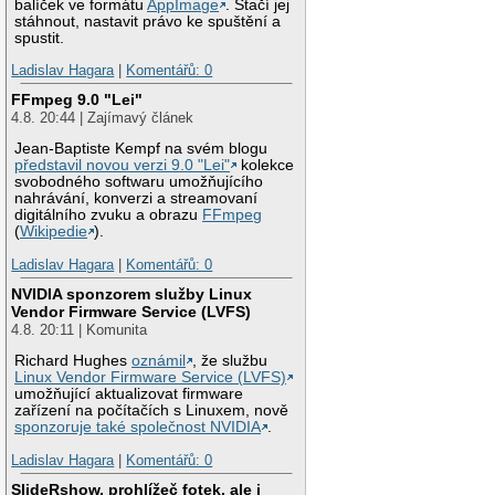
balíček ve formátu
AppImage
. Stačí jej
stáhnout, nastavit právo ke spuštění a
spustit.
Ladislav Hagara
|
Komentářů: 0
FFmpeg 9.0 "Lei"
4.8. 20:44 | Zajímavý článek
Jean-Baptiste Kempf na svém blogu
představil novou verzi 9.0 "Lei"
kolekce
svobodného softwaru umožňujícího
nahrávání, konverzi a streamovaní
digitálního zvuku a obrazu
FFmpeg
(
Wikipedie
).
Ladislav Hagara
|
Komentářů: 0
NVIDIA sponzorem služby Linux
Vendor Firmware Service (LVFS)
4.8. 20:11 | Komunita
Richard Hughes
oznámil
, že službu
Linux Vendor Firmware Service (LVFS)
umožňující aktualizovat firmware
zařízení na počítačích s Linuxem, nově
sponzoruje také společnost NVIDIA
.
Ladislav Hagara
|
Komentářů: 0
SlideRshow, prohlížeč fotek, ale i