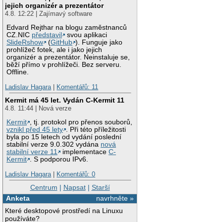
jejich organizér a prezentátor
4.8. 12:22 | Zajímavý software
Edvard Rejthar na blogu zaměstnanců
CZ.NIC
představil
svou aplikaci
SlideRshow
(
GitHub
). Funguje jako
prohlížeč fotek, ale i jako jejich
organizér a prezentátor. Neinstaluje se,
běží přímo v prohlížeči. Bez serveru.
Offline.
Ladislav Hagara
|
Komentářů: 11
Kermit má 45 let. Vydán C-Kermit 11
4.8. 11:44 | Nová verze
Kermit
, tj. protokol pro přenos souborů,
vznikl před 45 lety
. Při této příležitosti
byla po 15 letech od vydání poslední
stabilní verze 9.0.302 vydána
nová
stabilní verze 11
implementace
C-
Kermit
. S podporou IPv6.
Ladislav Hagara
|
Komentářů: 0
Centrum
|
Napsat
|
Starší
Anketa
navrhněte »
Které desktopové prostředí na Linuxu
používáte?