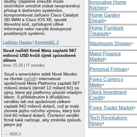
služby. Úspěšné zneužití může
Innovative Home
útočníkům umožnit získat neoprávněný
Kitchen
přístup k dotčeným systémům,
Home Garden
kompromitovat zařízení Cisco Catalyst
SD-WAN a Cisco IOS XE, spustit
Dream
libovolný kód, zpřístupnit citlivé
Home Furniture
informace nebo narušit dostupnost
Treasure
postižených systémů.
Ladislav Hagara
|
Komentářů: 2
Washroom Shower
Soud nařídil firmě Meta zaplatit 567
Major Finance
milionů USD kvůli újmě způsobené
Market
dětem
dnes 15:33 | IT novinky
Personal Finloan
Soud v americkém státě Nové Mexiko
ve čtvrtek
nařídil
internetové
Forex Currency
společnosti Meta Platforms zaplatit 567
Meter
milionů dolarů (téměř 12 miliard Kč) za
Stock Investment
újmy, které její platformy působí mladým
lidem. S přihlédnutím k dřívějšímu
Credit
verdiktu tak má společnost celkem
zaplatit 942 milionů dolarů, což je malý
Forex Trader Market
zlomek jejího ročního výnosu, který loni
činil 60 miliard dolarů. Čtvrteční verdikt
Tech Revolutions
firmě také nařizuje, aby změnila způsob,
News
jakým její
…
více »