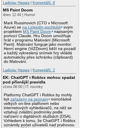
Ladislav Hagara
|
Komentářů: 8
MS Paint Doom
dnes 12:44 | Humor
Mark Russinovich (CTO v Microsoft
Azure) se
na LinkedIn pochlubil
svým
projektem
MS Paint Doom
napsaným
pomocí Claude. Hru Doom umožňuje
hrát v programu Malování (Microsoft
Paint). Malování funguje jako monitor.
Herní engine (ViZDoom) běží na pozadí
a každý vykreslený snímek hry vkládá
automaticky přes schránku (clipboard)
do Malování.
Ladislav Hagara
|
Komentářů: 2
EK: ChatGPT i Roblox mohou spadat
pod přísnější pravidla
včera 08:00 | IT novinky
Platformy ChatGPT i Roblox by mohly
být
zařazeny na seznam
mimořádně
velkých on-line platforem nebo
internetových vyhledávačů, na něž se
vztahují zvláštní podmínky podle
nařízení o digitálních službách (DSA).
Vzhledem k tomu, že ChatGPT i Roblox
oznámily počet uživatelů nad prahovou