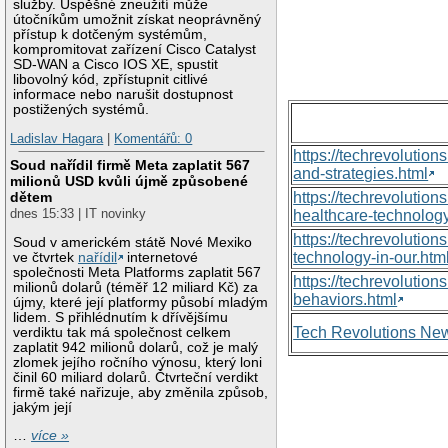
služby. Úspěšné zneužití může
útočníkům umožnit získat neoprávněný
přístup k dotčeným systémům,
kompromitovat zařízení Cisco Catalyst
SD-WAN a Cisco IOS XE, spustit
libovolný kód, zpřístupnit citlivé
informace nebo narušit dostupnost
postižených systémů.
Ladislav Hagara
|
Komentářů: 0
https://techrevolutio
Soud nařídil firmě Meta zaplatit 567
and-strategies.html
milionů USD kvůli újmě způsobené
dětem
https://techrevoluti
dnes 15:33 | IT novinky
healthcare-technology
https://techrevolutio
Soud v americkém státě Nové Mexiko
technology-in-our.htm
ve čtvrtek
nařídil
internetové
společnosti Meta Platforms zaplatit 567
https://techrevolutio
milionů dolarů (téměř 12 miliard Kč) za
behaviors.html
újmy, které její platformy působí mladým
lidem. S přihlédnutím k dřívějšímu
Tech Revolutions Ne
verdiktu tak má společnost celkem
zaplatit 942 milionů dolarů, což je malý
zlomek jejího ročního výnosu, který loni
činil 60 miliard dolarů. Čtvrteční verdikt
firmě také nařizuje, aby změnila způsob,
jakým její
…
více »