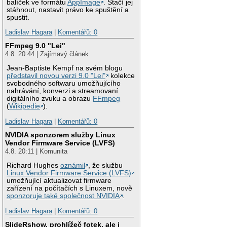
balíček ve formátu
AppImage
. Stačí jej
stáhnout, nastavit právo ke spuštění a
spustit.
Ladislav Hagara
|
Komentářů: 0
FFmpeg 9.0 "Lei"
4.8. 20:44 | Zajímavý článek
Jean-Baptiste Kempf na svém blogu
představil novou verzi 9.0 "Lei"
kolekce
svobodného softwaru umožňujícího
nahrávání, konverzi a streamovaní
digitálního zvuku a obrazu
FFmpeg
(
Wikipedie
).
Ladislav Hagara
|
Komentářů: 0
NVIDIA sponzorem služby Linux
Vendor Firmware Service (LVFS)
4.8. 20:11 | Komunita
Richard Hughes
oznámil
, že službu
Linux Vendor Firmware Service (LVFS)
umožňující aktualizovat firmware
zařízení na počítačích s Linuxem, nově
sponzoruje také společnost NVIDIA
.
Ladislav Hagara
|
Komentářů: 0
SlideRshow, prohlížeč fotek, ale i