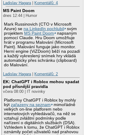
Ladislav Hagara
|
Komentářů: 4
MS Paint Doom
dnes 12:44 | Humor
Mark Russinovich (CTO v Microsoft
Azure) se
na LinkedIn pochlubil
svým
projektem
MS Paint Doom
napsaným
pomocí Claude. Hru Doom umožňuje
hrát v programu Malování (Microsoft
Paint). Malování funguje jako monitor.
Herní engine (ViZDoom) běží na pozadí
a každý vykreslený snímek hry vkládá
automaticky přes schránku (clipboard)
do Malování.
Ladislav Hagara
|
Komentářů: 2
EK: ChatGPT i Roblox mohou spadat
pod přísnější pravidla
včera 08:00 | IT novinky
Platformy ChatGPT i Roblox by mohly
být
zařazeny na seznam
mimořádně
velkých on-line platforem nebo
internetových vyhledávačů, na něž se
vztahují zvláštní podmínky podle
nařízení o digitálních službách (DSA).
Vzhledem k tomu, že ChatGPT i Roblox
oznámily počet uživatelů nad prahovou