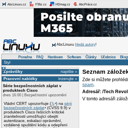
AbcLinuxu.cz
ITBiz.cz
HDmag.cz
AbcPráce.cz
AbcLinuxu
hledá autory
!
Poradna
FAQ
Hardware
Software
Články
Učebnice
Blog
Styl
×
Seznam zálože
Zprávičky
napište »
Pracovní nabídky
inzerujte »
Zde si můžete prohléd
spam
.
Série bezpečnostních záplat v
produktech Cisco
Adresář: /Tech Revo
dnes 16:00 | Bezpečnostní upozornění
V tomto adresáři zálož
Vládní CERT upozorňuje (
𝕏
) na
sérii
bezpečnostních záplat
(CVSS 9.9) v
produktech Cisco řešících kritické
zranitelnosti umožňující obejití
autentizace, eskalaci oprávnění,
vzdálené spuštění kódu a odepření