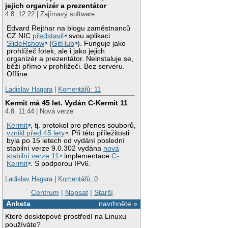
jejich organizér a prezentátor
4.8. 12:22 | Zajímavý software
Edvard Rejthar na blogu zaměstnanců
CZ.NIC
představil
svou aplikaci
SlideRshow
(
GitHub
). Funguje jako
prohlížeč fotek, ale i jako jejich
organizér a prezentátor. Neinstaluje se,
běží přímo v prohlížeči. Bez serveru.
Offline.
Ladislav Hagara
|
Komentářů: 11
Kermit má 45 let. Vydán C-Kermit 11
4.8. 11:44 | Nová verze
Kermit
, tj. protokol pro přenos souborů,
vznikl před 45 lety
. Při této příležitosti
byla po 15 letech od vydání poslední
stabilní verze 9.0.302 vydána
nová
stabilní verze 11
implementace
C-
Kermit
. S podporou IPv6.
Ladislav Hagara
|
Komentářů: 0
Centrum
|
Napsat
|
Starší
Anketa
navrhněte »
Které desktopové prostředí na Linuxu
používáte?