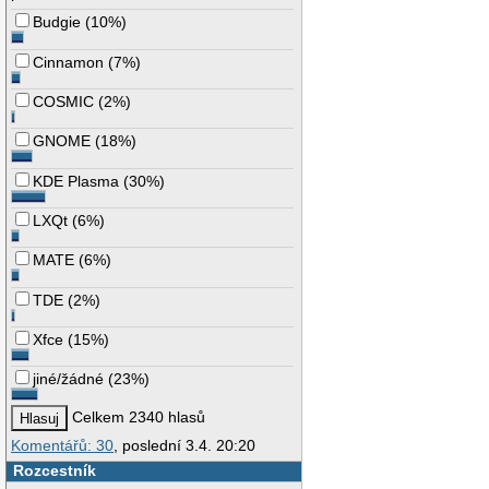
Budgie
(
10%
)
Cinnamon
(
7%
)
COSMIC
(
2%
)
GNOME
(
18%
)
KDE Plasma
(
30%
)
LXQt
(
6%
)
MATE
(
6%
)
TDE
(
2%
)
Xfce
(
15%
)
jiné/žádné
(
23%
)
Celkem 2340 hlasů
Komentářů: 30
, poslední 3.4. 20:20
Rozcestník