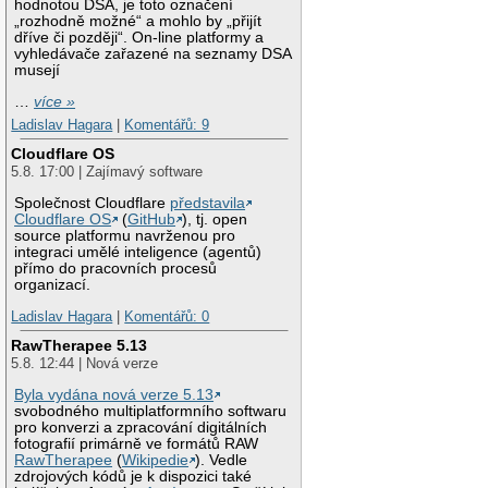
hodnotou DSA, je toto označení
„rozhodně možné“ a mohlo by „přijít
dříve či později“. On-line platformy a
vyhledávače zařazené na seznamy DSA
musejí
…
více »
Ladislav Hagara
|
Komentářů: 9
Cloudflare OS
5.8. 17:00 | Zajímavý software
Společnost Cloudflare
představila
Cloudflare OS
(
GitHub
), tj. open
source platformu navrženou pro
integraci umělé inteligence (agentů)
přímo do pracovních procesů
organizací.
Ladislav Hagara
|
Komentářů: 0
RawTherapee 5.13
5.8. 12:44 | Nová verze
Byla vydána nová verze 5.13
svobodného multiplatformního softwaru
pro konverzi a zpracování digitálních
fotografií primárně ve formátů RAW
RawTherapee
(
Wikipedie
). Vedle
zdrojových kódů je k dispozici také