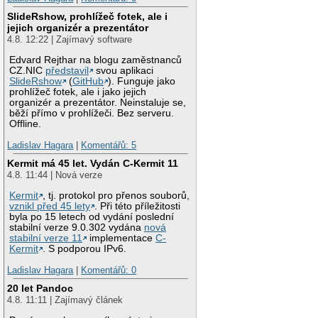
SlideRshow, prohlížeč fotek, ale i
jejich organizér a prezentátor
4.8. 12:22 | Zajímavý software
Edvard Rejthar na blogu zaměstnanců
CZ.NIC
představil
svou aplikaci
SlideRshow
(
GitHub
). Funguje jako
prohlížeč fotek, ale i jako jejich
organizér a prezentátor. Neinstaluje se,
běží přímo v prohlížeči. Bez serveru.
Offline.
Ladislav Hagara
|
Komentářů: 5
Kermit má 45 let. Vydán C-Kermit 11
4.8. 11:44 | Nová verze
Kermit
, tj. protokol pro přenos souborů,
vznikl před 45 lety
. Při této příležitosti
byla po 15 letech od vydání poslední
stabilní verze 9.0.302 vydána
nová
stabilní verze 11
implementace
C-
Kermit
. S podporou IPv6.
Ladislav Hagara
|
Komentářů: 0
20 let Pandoc
4.8. 11:11 | Zajímavý článek