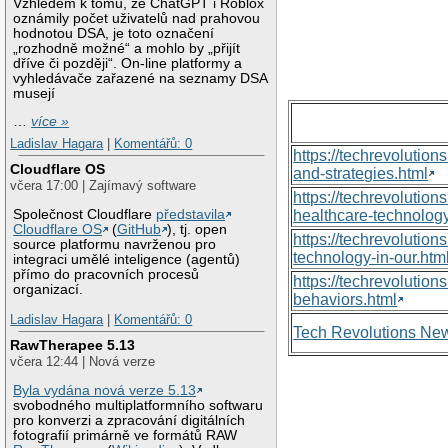
Vzhledem k tomu, že ChatGPT i Roblox
oznámily počet uživatelů nad prahovou
hodnotou DSA, je toto označení
„rozhodně možné“ a mohlo by „přijít
dříve či později“. On-line platformy a
vyhledávače zařazené na seznamy DSA
musejí
…
více »
Ladislav Hagara
|
Komentářů: 0
https://techrevolutio
Cloudflare OS
and-strategies.html
včera 17:00 | Zajímavý software
https://techrevoluti
Společnost Cloudflare
představila
healthcare-technology
Cloudflare OS
(
GitHub
), tj. open
https://techrevolutio
source platformu navrženou pro
technology-in-our.htm
integraci umělé inteligence (agentů)
přímo do pracovních procesů
https://techrevolutio
organizací.
behaviors.html
Ladislav Hagara
|
Komentářů: 0
Tech Revolutions Ne
RawTherapee 5.13
včera 12:44 | Nová verze
Byla vydána nová verze 5.13
svobodného multiplatformního softwaru
pro konverzi a zpracování digitálních
fotografií primárně ve formátů RAW