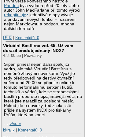
První verze konverzního nástroje
Pandoc
byla vydána před 20 lety. Jeho
autor John MacFarlane při tomto výročí
rekapituluje
jednotlivé etapy vývoje
a přidávání nových funkcí – rozšíření
nejen Markdownu a podporu mnoha
dalších formátů.
|🇵🇸
|
Komentářů: 0
Virtuální Bastlírna vol. 65: Už vám
dorazil předobjednaný INDX?
4.8. 00:55 | Pozvánky
Srpen přinesl nejen další spalující
vedro, ale také Virtuální Bastlírnu s
neméně žhavými novinkami. Využijte
tedy předpovědi na deštivý čtvrteční
večer a od 20:00 se připojte online k
tomuto neformálnímu setkání kutilů,
techniků a vědců, kde se strahovskými
bastlíři proberete nejzajímavější věci, na
které jste narazili za poslední měsíc.
Pokud jde o novinky, řeč zcela jistě
přijde na systém INDX pro tiskárny
Průša, který na konci
…
více »
bkralik
|
Komentářů: 0