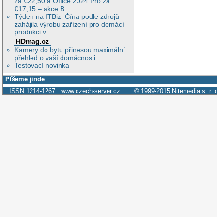
za €22,50 a Office 2024 Pro za
€17,15 – akce B
Týden na ITBiz: Čína podle zdrojů
zahájila výrobu zařízení pro domácí
produkci v
HDmag.cz
Kamery do bytu přinesou maximální
přehled o vaší domácnosti
Testovací novinka
Píšeme jinde
ISSN 1214-1267
www.czech-server.cz
© 1999-2015
Nitemedia s. r. 