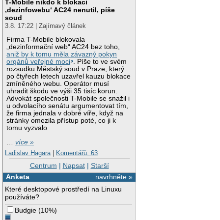
T-Mobile nikdo k blokaci
‚dezinfowebu‘ AC24 nenutil, píše
soud
3.8. 17:22 | Zajímavý článek
Firma T-Mobile blokovala
„dezinformační web“ AC24 bez toho,
aniž by k tomu měla závazný pokyn
orgánů veřejné moci
. Píše to ve svém
rozsudku Městský soud v Praze, který
po čtyřech letech uzavřel kauzu blokace
zmíněného webu. Operátor musí
uhradit škodu ve výši 35 tisíc korun.
Advokát společnosti T-Mobile se snažil i
u odvolacího senátu argumentovat tím,
že firma jednala v dobré víře, když na
stránky omezila přístup poté, co ji k
tomu vyzvalo
…
více »
Ladislav Hagara
|
Komentářů: 63
Centrum
|
Napsat
|
Starší
Anketa
navrhněte »
Které desktopové prostředí na Linuxu
používáte?
Budgie
(
10%
)