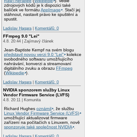
RawTherapee
(
Wikipedie
). Vedle
zdrojových kódů je k dispozici také
balíček ve formátu
AppImage
. Stačí jej
stáhnout, nastavit právo ke spuštění a
spustit.
Ladislav Hagara
|
Komentářů: 0
FFmpeg 9.0 "Lei"
4.8. 20:44 | Zajímavý článek
Jean-Baptiste Kempf na svém blogu
představil novou verzi 9.0 "Lei"
kolekce
svobodného softwaru umožňujícího
nahrávání, konverzi a streamovaní
digitálního zvuku a obrazu
FFmpeg
(
Wikipedie
).
Ladislav Hagara
|
Komentářů: 0
NVIDIA sponzorem služby Linux
Vendor Firmware Service (LVFS)
4.8. 20:11 | Komunita
Richard Hughes
oznámil
, že službu
Linux Vendor Firmware Service (LVFS)
umožňující aktualizovat firmware
zařízení na počítačích s Linuxem, nově
sponzoruje také společnost NVIDIA
.
Ladislav Hagara
|
Komentářů: 0