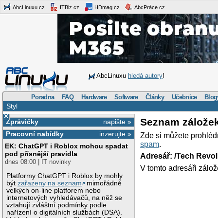
AbcLinuxu.cz
ITBiz.cz
HDmag.cz
AbcPráce.cz
AbcLinuxu
hledá autory
!
Poradna
FAQ
Hardware
Software
Články
Učebnice
Blog
Styl
×
Seznam zálože
Zprávičky
napište »
Pracovní nabídky
inzerujte »
Zde si můžete prohléd
spam
.
EK: ChatGPT i Roblox mohou spadat
pod přísnější pravidla
Adresář: /Tech Revo
dnes 08:00 | IT novinky
V tomto adresáři zálož
Platformy ChatGPT i Roblox by mohly
být
zařazeny na seznam
mimořádně
velkých on-line platforem nebo
internetových vyhledávačů, na něž se
vztahují zvláštní podmínky podle
nařízení o digitálních službách (DSA).