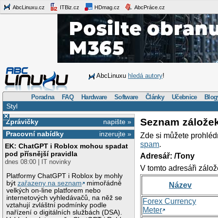
AbcLinuxu.cz
ITBiz.cz
HDmag.cz
AbcPráce.cz
AbcLinuxu
hledá autory
!
Poradna
FAQ
Hardware
Software
Články
Učebnice
Blog
Styl
×
Seznam zálože
Zprávičky
napište »
Pracovní nabídky
inzerujte »
Zde si můžete prohléd
spam
.
EK: ChatGPT i Roblox mohou spadat
pod přísnější pravidla
Adresář: /Tony
dnes 08:00 | IT novinky
V tomto adresáři zálož
Platformy ChatGPT i Roblox by mohly
být
zařazeny na seznam
mimořádně
Název
velkých on-line platforem nebo
internetových vyhledávačů, na něž se
Forex Currency
vztahují zvláštní podmínky podle
Meter
nařízení o digitálních službách (DSA).