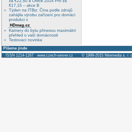
za €22,50 a Office 2024 Pro za
€17,15 – akce B
Týden na ITBiz: Čína podle zdrojů
zahájila výrobu zařízení pro domácí
produkci v
HDmag.cz
Kamery do bytu přinesou maximální
přehled o vaší domácnosti
Testovací novinka
Píšeme jinde
ISSN 1214-1267
www.czech-server.cz
© 1999-2015
Nitemedia s. r. 