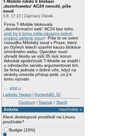
T-Mobile nikdo k blokaci
‚dezinfowebu‘ AC24 nenutil, píše
soud
3.8. 17:22 | Zajímavý článek
Firma T-Mobile blokovala
„dezinformační web“ AC24 bez toho,
aniž by k tomu měla závazný pokyn
orgánů veřejné moci
. Píše to ve svém
rozsudku Městský soud v Praze, který
po čtyřech letech uzavřel kauzu blokace
zmíněného webu. Operátor musí
uhradit škodu ve výši 35 tisíc korun.
Advokát společnosti T-Mobile se snažil i
u odvolacího senátu argumentovat tím,
že firma jednala v dobré víře, když na
stránky omezila přístup poté, co ji k
tomu vyzvalo
…
více »
Ladislav Hagara
|
Komentářů: 52
Centrum
|
Napsat
|
Starší
Anketa
navrhněte »
Které desktopové prostředí na Linuxu
používáte?
Budgie
(
10%
)