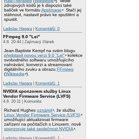
RawTherapee
(
Wikipedie
). Vedle
zdrojových kódů je k dispozici také
balíček ve formátu
AppImage
. Stačí jej
stáhnout, nastavit právo ke spuštění a
spustit.
Ladislav Hagara
|
Komentářů: 0
FFmpeg 9.0 "Lei"
4.8. 20:44 | Zajímavý článek
Jean-Baptiste Kempf na svém blogu
představil novou verzi 9.0 "Lei"
kolekce
svobodného softwaru umožňujícího
nahrávání, konverzi a streamovaní
digitálního zvuku a obrazu
FFmpeg
(
Wikipedie
).
Ladislav Hagara
|
Komentářů: 1
NVIDIA sponzorem služby Linux
Vendor Firmware Service (LVFS)
4.8. 20:11 | Komunita
Richard Hughes
oznámil
, že službu
Linux Vendor Firmware Service (LVFS)
umožňující aktualizovat firmware
zařízení na počítačích s Linuxem, nově
sponzoruje také společnost NVIDIA
.
Ladislav Hagara
|
Komentářů: 1