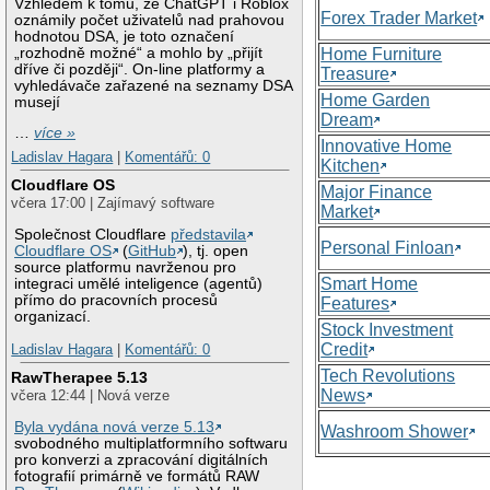
Vzhledem k tomu, že ChatGPT i Roblox
Forex Trader Market
oznámily počet uživatelů nad prahovou
hodnotou DSA, je toto označení
„rozhodně možné“ a mohlo by „přijít
Home Furniture
dříve či později“. On-line platformy a
Treasure
vyhledávače zařazené na seznamy DSA
Home Garden
musejí
Dream
…
více »
Innovative Home
Ladislav Hagara
|
Komentářů: 0
Kitchen
Cloudflare OS
Major Finance
včera 17:00 | Zajímavý software
Market
Společnost Cloudflare
představila
Personal Finloan
Cloudflare OS
(
GitHub
), tj. open
source platformu navrženou pro
Smart Home
integraci umělé inteligence (agentů)
přímo do pracovních procesů
Features
organizací.
Stock Investment
Credit
Ladislav Hagara
|
Komentářů: 0
Tech Revolutions
RawTherapee 5.13
News
včera 12:44 | Nová verze
Byla vydána nová verze 5.13
Washroom Shower
svobodného multiplatformního softwaru
pro konverzi a zpracování digitálních
fotografií primárně ve formátů RAW