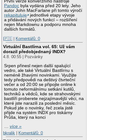
První verze konverzního nástroje
Pandoc
byla vydána před 20 lety. Jeho
autor John MacFarlane při tomto výročí
rekapituluje
jednotlivé etapy vývoje
a přidávání nových funkcí – rozšíření
nejen Markdownu a podporu mnoha
dalších formátů.
|🇵🇸
|
Komentářů: 0
Virtuální Bastlírna vol. 65: Už vám
dorazil předobjednaný INDX?
4.8. 00:55 | Pozvánky
Srpen přinesl nejen další spalující
vedro, ale také Virtuální Bastlírnu s
neméně žhavými novinkami. Využijte
tedy předpovědi na deštivý čtvrteční
večer a od 20:00 se připojte online k
tomuto neformálnímu setkání kutilů,
techniků a vědců, kde se strahovskými
bastlíři proberete nejzajímavější věci, na
které jste narazili za poslední měsíc.
Pokud jde o novinky, řeč zcela jistě
přijde na systém INDX pro tiskárny
Průša, který na konci
…
více »
bkralik
|
Komentářů: 0