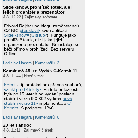
SlideRshow, prohlížeč fotek, ale i
jejich organizér a prezentátor
4.8. 12:22 | Zajímavý software
Edvard Rejthar na blogu zaměstnanců
CZ.NIC
představil
svou aplikaci
SlideRshow
(
GitHub
). Funguje jako
prohlížeč fotek, ale i jako jejich
organizér a prezentátor. Neinstaluje se,
běží přímo v prohlížeči. Bez serveru.
Offline.
Ladislav Hagara
|
Komentářů: 3
Kermit má 45 let. Vydán C-Kermit 11
4.8. 11:44 | Nová verze
Kermit
, tj. protokol pro přenos souborů,
vznikl před 45 lety
. Při této příležitosti
byla po 15 letech od vydání poslední
stabilní verze 9.0.302 vydána
nová
stabilní verze 11
implementace
C-
Kermit
. S podporou IPv6.
Ladislav Hagara
|
Komentářů: 0
20 let Pandoc
4.8. 11:11 | Zajímavý článek