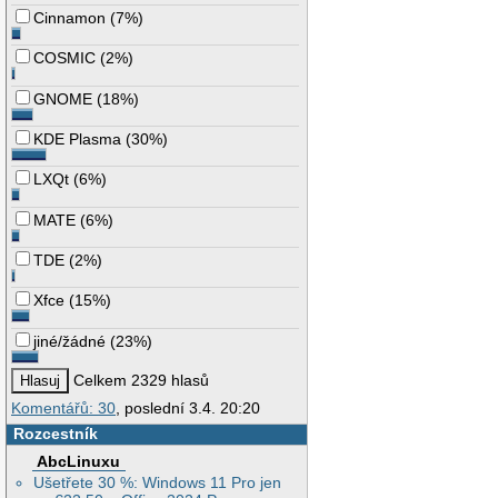
Cinnamon
(
7%
)
COSMIC
(
2%
)
GNOME
(
18%
)
KDE Plasma
(
30%
)
LXQt
(
6%
)
MATE
(
6%
)
TDE
(
2%
)
Xfce
(
15%
)
jiné/žádné
(
23%
)
Celkem 2329 hlasů
Komentářů: 30
, poslední 3.4. 20:20
Rozcestník
AbcLinuxu
Ušetřete 30 %: Windows 11 Pro jen