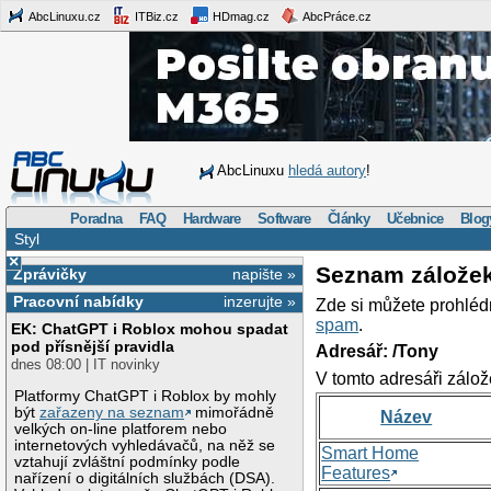
AbcLinuxu.cz
ITBiz.cz
HDmag.cz
AbcPráce.cz
AbcLinuxu
hledá autory
!
Poradna
FAQ
Hardware
Software
Články
Učebnice
Blog
Styl
×
Seznam zálože
Zprávičky
napište »
Pracovní nabídky
inzerujte »
Zde si můžete prohléd
spam
.
EK: ChatGPT i Roblox mohou spadat
pod přísnější pravidla
Adresář: /Tony
dnes 08:00 | IT novinky
V tomto adresáři zálož
Platformy ChatGPT i Roblox by mohly
být
zařazeny na seznam
mimořádně
Název
velkých on-line platforem nebo
internetových vyhledávačů, na něž se
Smart Home
vztahují zvláštní podmínky podle
Features
nařízení o digitálních službách (DSA).