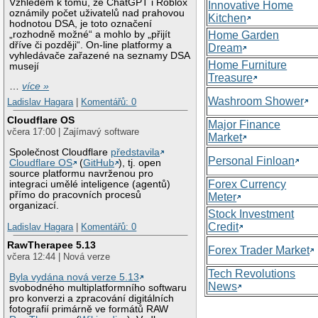
Vzhledem k tomu, že ChatGPT i Roblox
Innovative Home
oznámily počet uživatelů nad prahovou
Kitchen
hodnotou DSA, je toto označení
„rozhodně možné“ a mohlo by „přijít
Home Garden
dříve či později“. On-line platformy a
Dream
vyhledávače zařazené na seznamy DSA
Home Furniture
musejí
Treasure
…
více »
Washroom Shower
Ladislav Hagara
|
Komentářů: 0
Cloudflare OS
Major Finance
včera 17:00 | Zajímavý software
Market
Společnost Cloudflare
představila
Personal Finloan
Cloudflare OS
(
GitHub
), tj. open
source platformu navrženou pro
Forex Currency
integraci umělé inteligence (agentů)
přímo do pracovních procesů
Meter
organizací.
Stock Investment
Credit
Ladislav Hagara
|
Komentářů: 0
RawTherapee 5.13
Forex Trader Market
včera 12:44 | Nová verze
Tech Revolutions
Byla vydána nová verze 5.13
News
svobodného multiplatformního softwaru
pro konverzi a zpracování digitálních
fotografií primárně ve formátů RAW