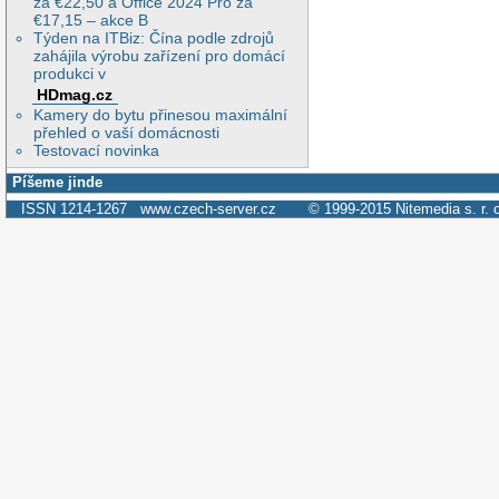
za €22,50 a Office 2024 Pro za
€17,15 – akce B
Týden na ITBiz: Čína podle zdrojů
zahájila výrobu zařízení pro domácí
produkci v
HDmag.cz
Kamery do bytu přinesou maximální
přehled o vaší domácnosti
Testovací novinka
Píšeme jinde
ISSN 1214-1267
www.czech-server.cz
© 1999-2015
Nitemedia s. r. 