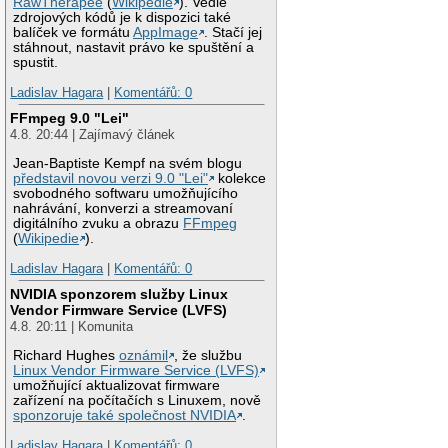
RawTherapee
(
Wikipedie
). Vedle
zdrojových kódů je k dispozici také
balíček ve formátu
AppImage
. Stačí jej
stáhnout, nastavit právo ke spuštění a
spustit.
Ladislav Hagara
|
Komentářů: 0
FFmpeg 9.0 "Lei"
4.8. 20:44 | Zajímavý článek
Jean-Baptiste Kempf na svém blogu
představil novou verzi 9.0 "Lei"
kolekce
svobodného softwaru umožňujícího
nahrávání, konverzi a streamovaní
digitálního zvuku a obrazu
FFmpeg
(
Wikipedie
).
Ladislav Hagara
|
Komentářů: 0
NVIDIA sponzorem služby Linux
Vendor Firmware Service (LVFS)
4.8. 20:11 | Komunita
Richard Hughes
oznámil
, že službu
Linux Vendor Firmware Service (LVFS)
umožňující aktualizovat firmware
zařízení na počítačích s Linuxem, nově
sponzoruje také společnost NVIDIA
.
Ladislav Hagara
|
Komentářů: 0