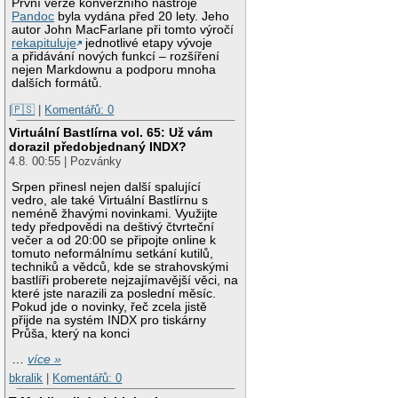
První verze konverzního nástroje
Pandoc
byla vydána před 20 lety. Jeho
autor John MacFarlane při tomto výročí
rekapituluje
jednotlivé etapy vývoje
a přidávání nových funkcí – rozšíření
nejen Markdownu a podporu mnoha
dalších formátů.
|🇵🇸
|
Komentářů: 0
Virtuální Bastlírna vol. 65: Už vám
dorazil předobjednaný INDX?
4.8. 00:55 | Pozvánky
Srpen přinesl nejen další spalující
vedro, ale také Virtuální Bastlírnu s
neméně žhavými novinkami. Využijte
tedy předpovědi na deštivý čtvrteční
večer a od 20:00 se připojte online k
tomuto neformálnímu setkání kutilů,
techniků a vědců, kde se strahovskými
bastlíři proberete nejzajímavější věci, na
které jste narazili za poslední měsíc.
Pokud jde o novinky, řeč zcela jistě
přijde na systém INDX pro tiskárny
Průša, který na konci
…
více »
bkralik
|
Komentářů: 0