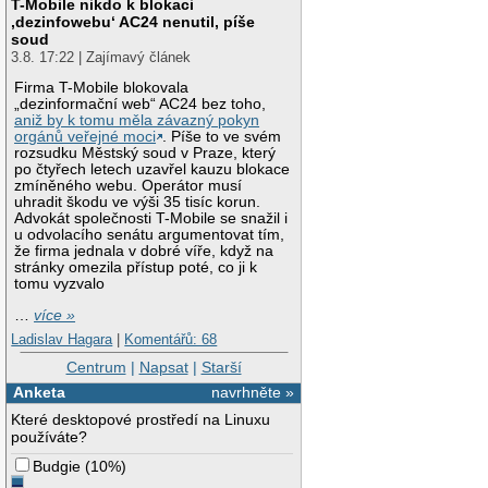
T-Mobile nikdo k blokaci
‚dezinfowebu‘ AC24 nenutil, píše
soud
3.8. 17:22 | Zajímavý článek
Firma T-Mobile blokovala
„dezinformační web“ AC24 bez toho,
aniž by k tomu měla závazný pokyn
orgánů veřejné moci
. Píše to ve svém
rozsudku Městský soud v Praze, který
po čtyřech letech uzavřel kauzu blokace
zmíněného webu. Operátor musí
uhradit škodu ve výši 35 tisíc korun.
Advokát společnosti T-Mobile se snažil i
u odvolacího senátu argumentovat tím,
že firma jednala v dobré víře, když na
stránky omezila přístup poté, co ji k
tomu vyzvalo
…
více »
Ladislav Hagara
|
Komentářů: 68
Centrum
|
Napsat
|
Starší
Anketa
navrhněte »
Které desktopové prostředí na Linuxu
používáte?
Budgie
(
10%
)