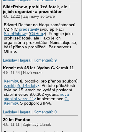
SlideRshow, prohlížeč fotek, ale i
jejich organizér a prezentátor
4.8. 12:22 | Zajímavý software
Edvard Rejthar na blogu zaměstnanců
CZ.NIC
představil
svou aplikaci
SlideRshow
(
GitHub
). Funguje jako
prohlížeč fotek, ale i jako jejich
organizér a prezentátor. Neinstaluje se,
běží přímo v prohlížeči. Bez serveru.
Offline.
Ladislav Hagara
|
Komentářů: 9
Kermit má 45 let. Vydán C-Kermit 11
4.8. 11:44 | Nová verze
Kermit
, tj. protokol pro přenos souborů,
vznikl před 45 lety
. Při této příležitosti
byla po 15 letech od vydání poslední
stabilní verze 9.0.302 vydána
nová
stabilní verze 11
implementace
C-
Kermit
. S podporou IPv6.
Ladislav Hagara
|
Komentářů: 0
20 let Pandoc
4.8. 11:11 | Zajímavý článek