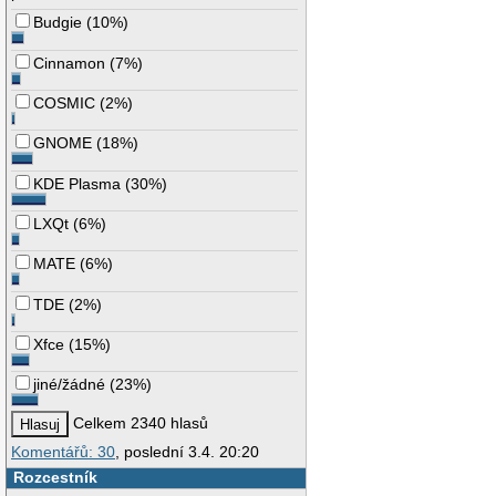
Budgie
(
10%
)
Cinnamon
(
7%
)
COSMIC
(
2%
)
GNOME
(
18%
)
KDE Plasma
(
30%
)
LXQt
(
6%
)
MATE
(
6%
)
TDE
(
2%
)
Xfce
(
15%
)
jiné/žádné
(
23%
)
Celkem 2340 hlasů
Komentářů: 30
, poslední 3.4. 20:20
Rozcestník