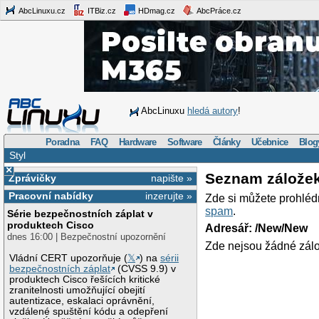
AbcLinuxu.cz
ITBiz.cz
HDmag.cz
AbcPráce.cz
AbcLinuxu
hledá autory
!
Poradna
FAQ
Hardware
Software
Články
Učebnice
Blog
Styl
×
Seznam zálože
Zprávičky
napište »
Pracovní nabídky
inzerujte »
Zde si můžete prohléd
spam
.
Série bezpečnostních záplat v
produktech Cisco
Adresář: /New/New
dnes 16:00 | Bezpečnostní upozornění
Zde nejsou žádné zálo
Vládní CERT upozorňuje (
𝕏
) na
sérii
bezpečnostních záplat
(CVSS 9.9) v
produktech Cisco řešících kritické
zranitelnosti umožňující obejití
autentizace, eskalaci oprávnění,
vzdálené spuštění kódu a odepření