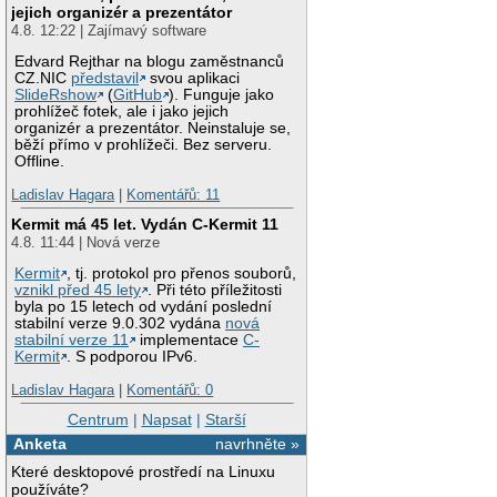
jejich organizér a prezentátor
4.8. 12:22 | Zajímavý software
Edvard Rejthar na blogu zaměstnanců
CZ.NIC
představil
svou aplikaci
SlideRshow
(
GitHub
). Funguje jako
prohlížeč fotek, ale i jako jejich
organizér a prezentátor. Neinstaluje se,
běží přímo v prohlížeči. Bez serveru.
Offline.
Ladislav Hagara
|
Komentářů: 11
Kermit má 45 let. Vydán C-Kermit 11
4.8. 11:44 | Nová verze
Kermit
, tj. protokol pro přenos souborů,
vznikl před 45 lety
. Při této příležitosti
byla po 15 letech od vydání poslední
stabilní verze 9.0.302 vydána
nová
stabilní verze 11
implementace
C-
Kermit
. S podporou IPv6.
Ladislav Hagara
|
Komentářů: 0
Centrum
|
Napsat
|
Starší
Anketa
navrhněte »
Které desktopové prostředí na Linuxu
používáte?