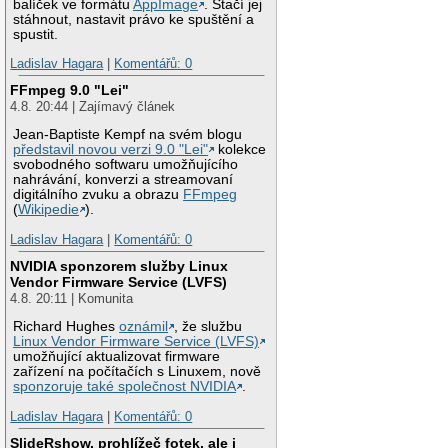
balíček ve formátu
AppImage
. Stačí jej
stáhnout, nastavit právo ke spuštění a
spustit.
Ladislav Hagara
|
Komentářů: 0
FFmpeg 9.0 "Lei"
4.8. 20:44 | Zajímavý článek
Jean-Baptiste Kempf na svém blogu
představil novou verzi 9.0 "Lei"
kolekce
svobodného softwaru umožňujícího
nahrávání, konverzi a streamovaní
digitálního zvuku a obrazu
FFmpeg
(
Wikipedie
).
Ladislav Hagara
|
Komentářů: 0
NVIDIA sponzorem služby Linux
Vendor Firmware Service (LVFS)
4.8. 20:11 | Komunita
Richard Hughes
oznámil
, že službu
Linux Vendor Firmware Service (LVFS)
umožňující aktualizovat firmware
zařízení na počítačích s Linuxem, nově
sponzoruje také společnost NVIDIA
.
Ladislav Hagara
|
Komentářů: 0
SlideRshow, prohlížeč fotek, ale i