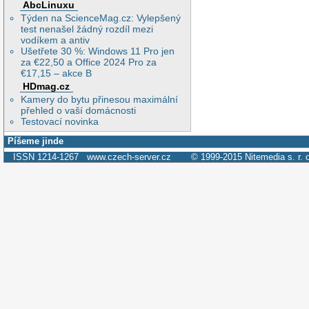
AbcLinuxu
Týden na ScienceMag.cz: Vylepšený
test nenašel žádný rozdíl mezi
vodíkem a antiv
Ušetřete 30 %: Windows 11 Pro jen
za €22,50 a Office 2024 Pro za
€17,15 – akce B
HDmag.cz
Kamery do bytu přinesou maximální
přehled o vaší domácnosti
Testovací novinka
Píšeme jinde
ISSN 1214-1267
www.czech-server.cz
© 1999-2015
Nitemedia s. r. 