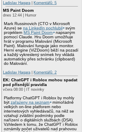
Ladislav Hagara
|
Komentářů: 5
MS Paint Doom
dnes 12:44 | Humor
Mark Russinovich (CTO v Microsoft
Azure) se
na LinkedIn pochlubil
svým
projektem
MS Paint Doom
napsaným
pomocí Claude. Hru Doom umožňuje
hrát v programu Malování (Microsoft
Paint). Malování funguje jako monitor.
Herní engine (ViZDoom) běží na pozadí
a každý vykreslený snímek hry vkládá
automaticky přes schránku (clipboard)
do Malování.
Ladislav Hagara
|
Komentářů: 2
EK: ChatGPT i Roblox mohou spadat
pod přísnější pravidla
včera 08:00 | IT novinky
Platformy ChatGPT i Roblox by mohly
být
zařazeny na seznam
mimořádně
velkých on-line platforem nebo
internetových vyhledávačů, na něž se
vztahují zvláštní podmínky podle
nařízení o digitálních službách (DSA).
Vzhledem k tomu, že ChatGPT i Roblox
oznámily počet uživatelů nad prahovou