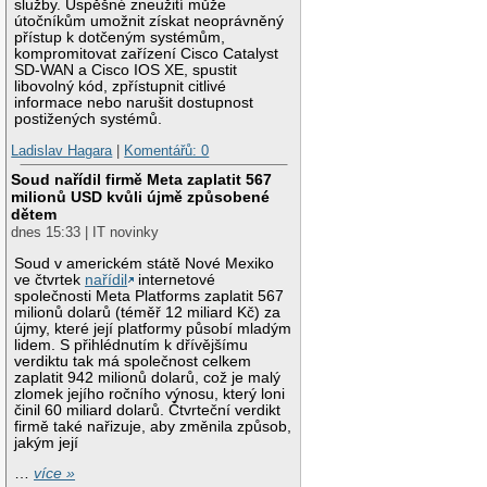
služby. Úspěšné zneužití může
útočníkům umožnit získat neoprávněný
přístup k dotčeným systémům,
kompromitovat zařízení Cisco Catalyst
SD-WAN a Cisco IOS XE, spustit
libovolný kód, zpřístupnit citlivé
informace nebo narušit dostupnost
postižených systémů.
Ladislav Hagara
|
Komentářů: 0
Soud nařídil firmě Meta zaplatit 567
milionů USD kvůli újmě způsobené
dětem
dnes 15:33 | IT novinky
Soud v americkém státě Nové Mexiko
ve čtvrtek
nařídil
internetové
společnosti Meta Platforms zaplatit 567
milionů dolarů (téměř 12 miliard Kč) za
újmy, které její platformy působí mladým
lidem. S přihlédnutím k dřívějšímu
verdiktu tak má společnost celkem
zaplatit 942 milionů dolarů, což je malý
zlomek jejího ročního výnosu, který loni
činil 60 miliard dolarů. Čtvrteční verdikt
firmě také nařizuje, aby změnila způsob,
jakým její
…
více »