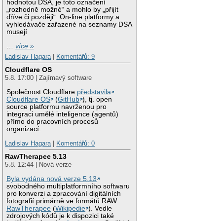
hodnotou DSA, je toto označení
„rozhodně možné“ a mohlo by „přijít
dříve či později“. On-line platformy a
vyhledávače zařazené na seznamy DSA
musejí
…
více »
Ladislav Hagara
|
Komentářů: 9
Cloudflare OS
5.8. 17:00 | Zajímavý software
Společnost Cloudflare
představila
Cloudflare OS
(
GitHub
), tj. open
source platformu navrženou pro
integraci umělé inteligence (agentů)
přímo do pracovních procesů
organizací.
Ladislav Hagara
|
Komentářů: 0
RawTherapee 5.13
5.8. 12:44 | Nová verze
Byla vydána nová verze 5.13
svobodného multiplatformního softwaru
pro konverzi a zpracování digitálních
fotografií primárně ve formátů RAW
RawTherapee
(
Wikipedie
). Vedle
zdrojových kódů je k dispozici také