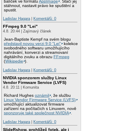
balíček ve formátu
AppImage
. Stačí jej
stáhnout, nastavit právo ke spuštění a
spustit.
Ladislav Hagara
|
Komentářů: 0
FFmpeg 9.0 "Lei"
4.8. 20:44 | Zajímavý článek
Jean-Baptiste Kempf na svém blogu
představil novou verzi 9.0 "Lei"
kolekce
svobodného softwaru umožňujícího
nahrávání, konverzi a streamovaní
digitálního zvuku a obrazu
FFmpeg
(
Wikipedie
).
Ladislav Hagara
|
Komentářů: 0
NVIDIA sponzorem služby Linux
Vendor Firmware Service (LVFS)
4.8. 20:11 | Komunita
Richard Hughes
oznámil
, že službu
Linux Vendor Firmware Service (LVFS)
umožňující aktualizovat firmware
zařízení na počítačích s Linuxem, nově
sponzoruje také společnost NVIDIA
.
Ladislav Hagara
|
Komentářů: 0
SlideRshow, prohlížeč fotek, ale i