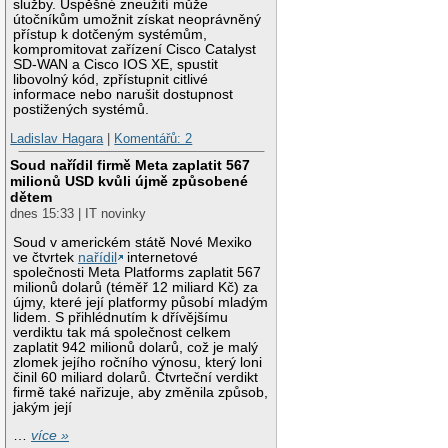
služby. Úspěšné zneužití může
útočníkům umožnit získat neoprávněný
přístup k dotčeným systémům,
kompromitovat zařízení Cisco Catalyst
SD-WAN a Cisco IOS XE, spustit
libovolný kód, zpřístupnit citlivé
informace nebo narušit dostupnost
postižených systémů.
Ladislav Hagara
|
Komentářů: 2
Soud nařídil firmě Meta zaplatit 567
milionů USD kvůli újmě způsobené
dětem
dnes 15:33 | IT novinky
Soud v americkém státě Nové Mexiko
ve čtvrtek
nařídil
internetové
společnosti Meta Platforms zaplatit 567
milionů dolarů (téměř 12 miliard Kč) za
újmy, které její platformy působí mladým
lidem. S přihlédnutím k dřívějšímu
verdiktu tak má společnost celkem
zaplatit 942 milionů dolarů, což je malý
zlomek jejího ročního výnosu, který loni
činil 60 miliard dolarů. Čtvrteční verdikt
firmě také nařizuje, aby změnila způsob,
jakým její
…
více »