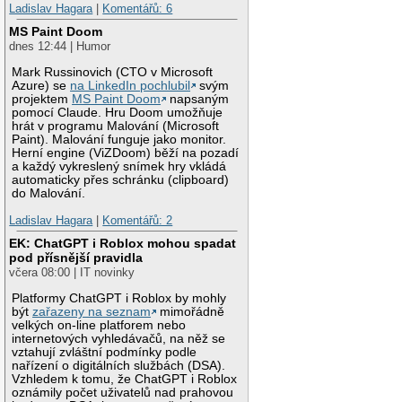
Ladislav Hagara
|
Komentářů: 6
MS Paint Doom
dnes 12:44 | Humor
Mark Russinovich (CTO v Microsoft
Azure) se
na LinkedIn pochlubil
svým
projektem
MS Paint Doom
napsaným
pomocí Claude. Hru Doom umožňuje
hrát v programu Malování (Microsoft
Paint). Malování funguje jako monitor.
Herní engine (ViZDoom) běží na pozadí
a každý vykreslený snímek hry vkládá
automaticky přes schránku (clipboard)
do Malování.
Ladislav Hagara
|
Komentářů: 2
EK: ChatGPT i Roblox mohou spadat
pod přísnější pravidla
včera 08:00 | IT novinky
Platformy ChatGPT i Roblox by mohly
být
zařazeny na seznam
mimořádně
velkých on-line platforem nebo
internetových vyhledávačů, na něž se
vztahují zvláštní podmínky podle
nařízení o digitálních službách (DSA).
Vzhledem k tomu, že ChatGPT i Roblox
oznámily počet uživatelů nad prahovou