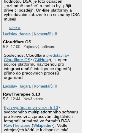
hodnotou DSA, je toto označení
„rozhodně možné“ a mohlo by „přijít
dříve či později“. On-line platformy a
vyhledávače zařazené na seznamy DSA
musejí
…
více »
Ladislav Hagara
|
Komentářů: 8
Cloudflare OS
5.8. 17:00 | Zajímavý software
Společnost Cloudflare
představila
Cloudflare OS
(
GitHub
), tj. open
source platformu navrženou pro
integraci umělé inteligence (agentů)
přímo do pracovních procesů
organizací.
Ladislav Hagara
|
Komentářů: 0
RawTherapee 5.13
5.8. 12:44 | Nová verze
Byla vydána nová verze 5.13
svobodného multiplatformního softwaru
pro konverzi a zpracování digitálních
fotografií primárně ve formátů RAW
RawTherapee
(
Wikipedie
). Vedle
zdrojových kódů je k dispozici také