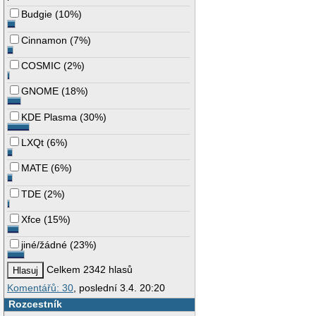
Budgie
(
10%
)
Cinnamon
(
7%
)
COSMIC
(
2%
)
GNOME
(
18%
)
KDE Plasma
(
30%
)
LXQt
(
6%
)
MATE
(
6%
)
TDE
(
2%
)
Xfce
(
15%
)
jiné/žádné
(
23%
)
Celkem 2342 hlasů
Komentářů: 30
, poslední 3.4. 20:20
Rozcestník