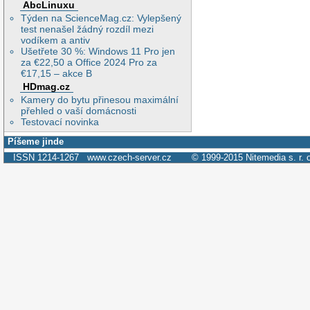
AbcLinuxu
Týden na ScienceMag.cz: Vylepšený
test nenašel žádný rozdíl mezi
vodíkem a antiv
Ušetřete 30 %: Windows 11 Pro jen
za €22,50 a Office 2024 Pro za
€17,15 – akce B
HDmag.cz
Kamery do bytu přinesou maximální
přehled o vaší domácnosti
Testovací novinka
Píšeme jinde
ISSN 1214-1267
www.czech-server.cz
© 1999-2015
Nitemedia s. r. 