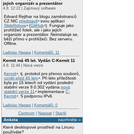
jejich organizér a prezentátor
4.8. 12:22 | Zajímavý software
Edvard Rejthar na blogu zaměstnanců
CZ.NIC
představil
svou aplikaci
SlideRshow
(
GitHub
). Funguje jako
prohlížeč fotek, ale i jako jejich
organizér a prezentátor. Neinstaluje se,
běží přímo v prohlížeči. Bez serveru.
Offline.
Ladislav Hagara
|
Komentářů: 11
Kermit má 45 let. Vydán C-Kermit 11
4.8. 11:44 | Nová verze
Kermit
, tj. protokol pro přenos souborů,
vznikl před 45 lety
. Při této příležitosti
byla po 15 letech od vydání poslední
stabilní verze 9.0.302 vydána
nová
stabilní verze 11
implementace
C-
Kermit
. S podporou IPv6.
Ladislav Hagara
|
Komentářů: 0
Centrum
|
Napsat
|
Starší
Anketa
navrhněte »
Které desktopové prostředí na Linuxu
používáte?