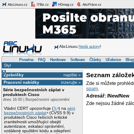
AbcLinuxu.cz
ITBiz.cz
HDmag.cz
AbcPráce.cz
AbcLinuxu
hledá autory
!
Poradna
FAQ
Hardware
Software
Články
Učebnice
Blog
Styl
×
Seznam zálože
Zprávičky
napište »
Pracovní nabídky
inzerujte »
Zde si můžete prohléd
spam
.
Série bezpečnostních záplat v
produktech Cisco
Adresář: /New/New
dnes 16:00 | Bezpečnostní upozornění
Zde nejsou žádné zálo
Vládní CERT upozorňuje (
𝕏
) na
sérii
bezpečnostních záplat
(CVSS 9.9) v
produktech Cisco řešících kritické
zranitelnosti umožňující obejití
autentizace, eskalaci oprávnění,
vzdálené spuštění kódu a odepření