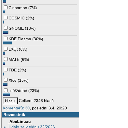
Cinnamon
(
7%
)
COSMIC
(
2%
)
GNOME
(
18%
)
KDE Plasma
(
30%
)
LXQt
(
6%
)
MATE
(
6%
)
TDE
(
2%
)
Xfce
(
15%
)
jiné/žádné
(
23%
)
Celkem 2346 hlasů
Komentářů: 30
, poslední 3.4. 20:20
Rozcestník
AbcLinuxu
Událo se v týdnu 32/2026