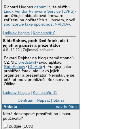
Richard Hughes
oznámil
, že službu
Linux Vendor Firmware Service (LVFS)
umožňující aktualizovat firmware
zařízení na počítačích s Linuxem, nově
sponzoruje také společnost NVIDIA
.
Ladislav Hagara
|
Komentářů: 0
SlideRshow, prohlížeč fotek, ale i
jejich organizér a prezentátor
4.8. 12:22 | Zajímavý software
Edvard Rejthar na blogu zaměstnanců
CZ.NIC
představil
svou aplikaci
SlideRshow
(
GitHub
). Funguje jako
prohlížeč fotek, ale i jako jejich
organizér a prezentátor. Neinstaluje se,
běží přímo v prohlížeči. Bez serveru.
Offline.
Ladislav Hagara
|
Komentářů: 11
Centrum
|
Napsat
|
Starší
Anketa
navrhněte »
Které desktopové prostředí na Linuxu
používáte?
Budgie
(
10%
)