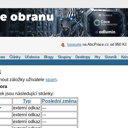
Inzerujte
na AbcPráce.cz od 950 Kč
are
Články
Učebnice
Blogy
Skupiny
Desktopy
Hry
Slovník
Kdo
k
nout záložky uživatele
spam
.
ora
ek jsou následující stránky:
Typ
Poslední změna
externí odkaz
---
externí odkaz
---
externí odkaz
---