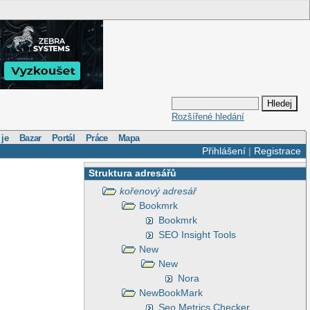
Rozšířené hledání
 je
Bazar
Portál
Práce
Mapa
Přihlášení
|
Registrace
Struktura adresářů
kořenový adresář
Bookmrk
Bookmrk
SEO Insight Tools
New
New
Nora
NewBookMark
Seo Metrics Checker