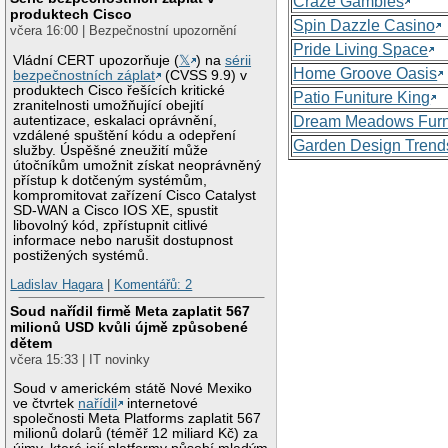
Craze Gambles
produktech Cisco
Spin Dazzle Casino
včera 16:00 | Bezpečnostní upozornění
Pride Living Space
Vládní CERT upozorňuje (
𝕏
) na
sérii
Home Groove Oasis
bezpečnostních záplat
(CVSS 9.9) v
produktech Cisco řešících kritické
Patio Funiture King
zranitelnosti umožňující obejití
autentizace, eskalaci oprávnění,
Dream Meadows Furn
vzdálené spuštění kódu a odepření
Garden Design Trend
služby. Úspěšné zneužití může
útočníkům umožnit získat neoprávněný
přístup k dotčeným systémům,
kompromitovat zařízení Cisco Catalyst
SD-WAN a Cisco IOS XE, spustit
libovolný kód, zpřístupnit citlivé
informace nebo narušit dostupnost
postižených systémů.
Ladislav Hagara
|
Komentářů: 2
Soud nařídil firmě Meta zaplatit 567
milionů USD kvůli újmě způsobené
dětem
včera 15:33 | IT novinky
Soud v americkém státě Nové Mexiko
ve čtvrtek
nařídil
internetové
společnosti Meta Platforms zaplatit 567
milionů dolarů (téměř 12 miliard Kč) za