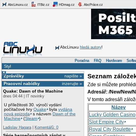
AbcLinuxu.cz
ITBiz.cz
HDmag.cz
AbcPráce.cz
AbcLinuxu
hledá autory
!
Poradna
FAQ
Hardware
Softw
Styl
×
Seznam zálože
Zprávičky
napište »
Pracovní nabídky
inzerujte »
Zde si můžete prohléd
Quake: Dawn of the Machine
Adresář: /New/New/N
dnes 04:44 | IT novinky
V tomto adresáři zálož
U příležitosti 30. výročí vydání
Název
počítačové hry
Quake
byla
vydána
nová epizoda
s názvem
Dawn of the
Lucky Golden Casino
Machine
(
Steam
).
Slot Empire City
Ladislav Hagara
|
Komentářů: 0
Royal City Roulette
Série bezpečnostních záplat v