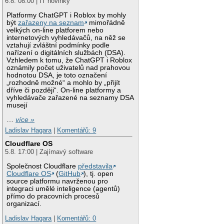
6.8. 08:00 | IT novinky
Platformy ChatGPT i Roblox by mohly
být
zařazeny na seznam
mimořádně
velkých on-line platforem nebo
internetových vyhledávačů, na něž se
vztahují zvláštní podmínky podle
nařízení o digitálních službách (DSA).
Vzhledem k tomu, že ChatGPT i Roblox
oznámily počet uživatelů nad prahovou
hodnotou DSA, je toto označení
„rozhodně možné“ a mohlo by „přijít
dříve či později“. On-line platformy a
vyhledávače zařazené na seznamy DSA
musejí
…
více »
Ladislav Hagara
|
Komentářů: 9
Cloudflare OS
5.8. 17:00 | Zajímavý software
Společnost Cloudflare
představila
Cloudflare OS
(
GitHub
), tj. open
source platformu navrženou pro
integraci umělé inteligence (agentů)
přímo do pracovních procesů
organizací.
Ladislav Hagara
|
Komentářů: 0