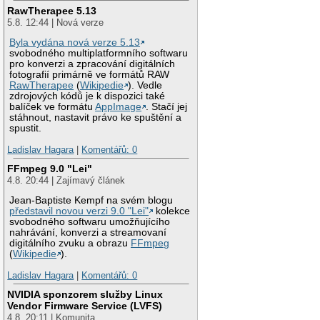
RawTherapee 5.13
5.8. 12:44 | Nová verze
Byla vydána nová verze 5.13
svobodného multiplatformního softwaru
pro konverzi a zpracování digitálních
fotografií primárně ve formátů RAW
RawTherapee
(
Wikipedie
). Vedle
zdrojových kódů je k dispozici také
balíček ve formátu
AppImage
. Stačí jej
stáhnout, nastavit právo ke spuštění a
spustit.
Ladislav Hagara
|
Komentářů: 0
FFmpeg 9.0 "Lei"
4.8. 20:44 | Zajímavý článek
Jean-Baptiste Kempf na svém blogu
představil novou verzi 9.0 "Lei"
kolekce
svobodného softwaru umožňujícího
nahrávání, konverzi a streamovaní
digitálního zvuku a obrazu
FFmpeg
(
Wikipedie
).
Ladislav Hagara
|
Komentářů: 0
NVIDIA sponzorem služby Linux
Vendor Firmware Service (LVFS)
4.8. 20:11 | Komunita