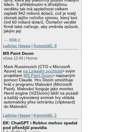
újmy, které její platformy působí mladým
lidem. S přihlédnutím k dřívějšímu
verdiktu tak má společnost celkem
zaplatit 942 milionů dolarů, což je malý
zlomek jejího ročního výnosu, který loni
činil 60 miliard dolarů. Čtvrteční verdikt
firmě také nařizuje, aby změnila způsob,
jakým její
…
více »
Ladislav Hagara
|
Komentářů: 8
MS Paint Doom
včera 12:44 | Humor
Mark Russinovich (CTO v Microsoft
Azure) se
na LinkedIn pochlubil
svým
projektem
MS Paint Doom
napsaným
pomocí Claude. Hru Doom umožňuje
hrát v programu Malování (Microsoft
Paint). Malování funguje jako monitor.
Herní engine (ViZDoom) běží na pozadí
a každý vykreslený snímek hry vkládá
automaticky přes schránku (clipboard)
do Malování.
Ladislav Hagara
|
Komentářů: 2
EK: ChatGPT i Roblox mohou spadat
pod přísnější pravidla