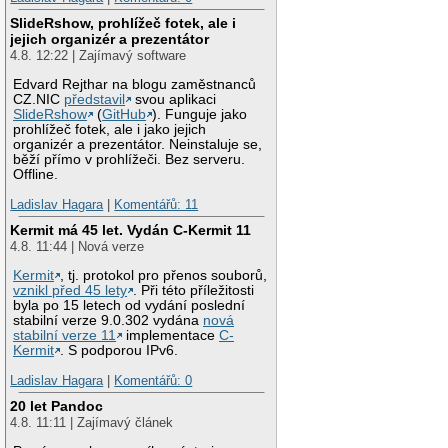
SlideRshow, prohlížeč fotek, ale i
jejich organizér a prezentátor
4.8. 12:22 | Zajímavý software
Edvard Rejthar na blogu zaměstnanců
CZ.NIC
představil
svou aplikaci
SlideRshow
(
GitHub
). Funguje jako
prohlížeč fotek, ale i jako jejich
organizér a prezentátor. Neinstaluje se,
běží přímo v prohlížeči. Bez serveru.
Offline.
Ladislav Hagara
|
Komentářů: 11
Kermit má 45 let. Vydán C-Kermit 11
4.8. 11:44 | Nová verze
Kermit
, tj. protokol pro přenos souborů,
vznikl před 45 lety
. Při této příležitosti
byla po 15 letech od vydání poslední
stabilní verze 9.0.302 vydána
nová
stabilní verze 11
implementace
C-
Kermit
. S podporou IPv6.
Ladislav Hagara
|
Komentářů: 0
20 let Pandoc
4.8. 11:11 | Zajímavý článek