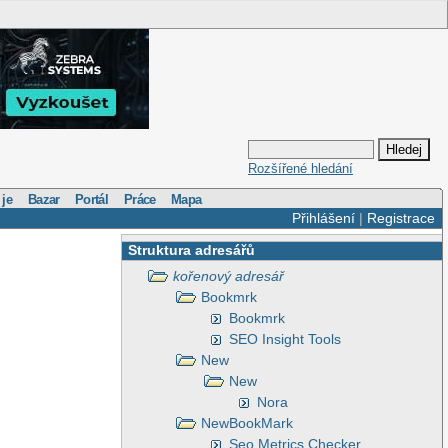
Rozšířené hledání
 je
Bazar
Portál
Práce
Mapa
Přihlášení
|
Registrace
Struktura adresářů
kořenový adresář
Bookmrk
Bookmrk
SEO Insight Tools
New
New
Nora
NewBookMark
Seo Metrics Checker