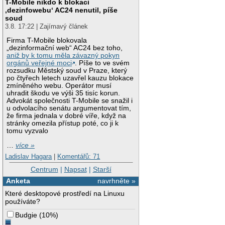
T-Mobile nikdo k blokaci
‚dezinfowebu‘ AC24 nenutil, píše
soud
3.8. 17:22 | Zajímavý článek
Firma T-Mobile blokovala
„dezinformační web“ AC24 bez toho,
aniž by k tomu měla závazný pokyn
orgánů veřejné moci
. Píše to ve svém
rozsudku Městský soud v Praze, který
po čtyřech letech uzavřel kauzu blokace
zmíněného webu. Operátor musí
uhradit škodu ve výši 35 tisíc korun.
Advokát společnosti T-Mobile se snažil i
u odvolacího senátu argumentovat tím,
že firma jednala v dobré víře, když na
stránky omezila přístup poté, co ji k
tomu vyzvalo
…
více »
Ladislav Hagara
|
Komentářů: 71
Centrum
|
Napsat
|
Starší
Anketa
navrhněte »
Které desktopové prostředí na Linuxu
používáte?
Budgie
(
10%
)