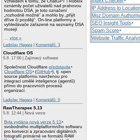
Index Checker
Vzhledem k tomu, že ChatGPT i Roblox
oznámily počet uživatelů nad prahovou
IP Address to Locatio
hodnotou DSA, je toto označení
„rozhodně možné“ a mohlo by „přijít
Moz Domain Authorit
dříve či později“. On-line platformy a
SEO Insight Tools
vyhledávače zařazené na seznamy DSA
musejí
Spam Score
Website Traffic Analy
…
více »
Ladislav Hagara
|
Komentářů: 3
Cloudflare OS
5.8. 17:00 | Zajímavý software
Společnost Cloudflare
představila
Cloudflare OS
(
GitHub
), tj. open
source platformu navrženou pro
integraci umělé inteligence (agentů)
přímo do pracovních procesů
organizací.
Ladislav Hagara
|
Komentářů: 0
RawTherapee 5.13
5.8. 12:44 | Nová verze
Byla vydána nová verze 5.13
svobodného multiplatformního softwaru
pro konverzi a zpracování digitálních
fotografií primárně ve formátů RAW