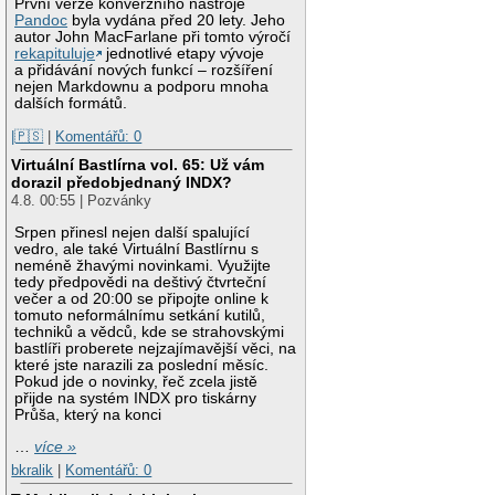
První verze konverzního nástroje
Pandoc
byla vydána před 20 lety. Jeho
autor John MacFarlane při tomto výročí
rekapituluje
jednotlivé etapy vývoje
a přidávání nových funkcí – rozšíření
nejen Markdownu a podporu mnoha
dalších formátů.
|🇵🇸
|
Komentářů: 0
Virtuální Bastlírna vol. 65: Už vám
dorazil předobjednaný INDX?
4.8. 00:55 | Pozvánky
Srpen přinesl nejen další spalující
vedro, ale také Virtuální Bastlírnu s
neméně žhavými novinkami. Využijte
tedy předpovědi na deštivý čtvrteční
večer a od 20:00 se připojte online k
tomuto neformálnímu setkání kutilů,
techniků a vědců, kde se strahovskými
bastlíři proberete nejzajímavější věci, na
které jste narazili za poslední měsíc.
Pokud jde o novinky, řeč zcela jistě
přijde na systém INDX pro tiskárny
Průša, který na konci
…
více »
bkralik
|
Komentářů: 0