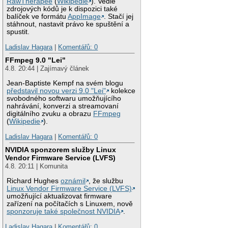
RawTherapee
(
Wikipedie
). Vedle
zdrojových kódů je k dispozici také
balíček ve formátu
AppImage
. Stačí jej
stáhnout, nastavit právo ke spuštění a
spustit.
Ladislav Hagara
|
Komentářů: 0
FFmpeg 9.0 "Lei"
4.8. 20:44 | Zajímavý článek
Jean-Baptiste Kempf na svém blogu
představil novou verzi 9.0 "Lei"
kolekce
svobodného softwaru umožňujícího
nahrávání, konverzi a streamovaní
digitálního zvuku a obrazu
FFmpeg
(
Wikipedie
).
Ladislav Hagara
|
Komentářů: 0
NVIDIA sponzorem služby Linux
Vendor Firmware Service (LVFS)
4.8. 20:11 | Komunita
Richard Hughes
oznámil
, že službu
Linux Vendor Firmware Service (LVFS)
umožňující aktualizovat firmware
zařízení na počítačích s Linuxem, nově
sponzoruje také společnost NVIDIA
.
Ladislav Hagara
|
Komentářů: 0