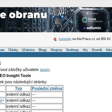
Inzerujte
na AbcPráce.cz od 950 Kč
are
Články
Učebnice
Blogy
Skupiny
Desktopy
Hry
Slovník
Kdo
k
nout záložky uživatele
spam
.
EO Insight Tools
ek jsou následující stránky:
Typ
Poslední změna
externí odkaz
---
er
externí odkaz
---
externí odkaz
---