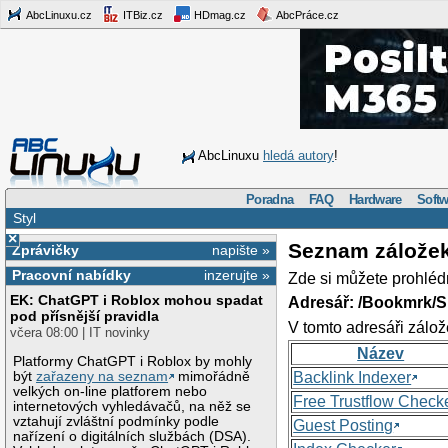
AbcLinuxu.cz
ITBiz.cz
HDmag.cz
AbcPráce.cz
AbcLinuxu
hledá autory
!
Poradna
FAQ
Hardware
Softw
Styl
×
Seznam zálože
Zprávičky
napište »
Pracovní nabídky
inzerujte »
Zde si můžete prohléd
EK: ChatGPT i Roblox mohou spadat
Adresář: /Bookmrk/S
pod přísnější pravidla
V tomto adresáři zálož
včera 08:00 | IT novinky
Název
Platformy ChatGPT i Roblox by mohly
být
zařazeny na seznam
mimořádně
Backlink Indexer
velkých on-line platforem nebo
Free Trustflow Check
internetových vyhledávačů, na něž se
vztahují zvláštní podmínky podle
Guest Posting
nařízení o digitálních službách (DSA).