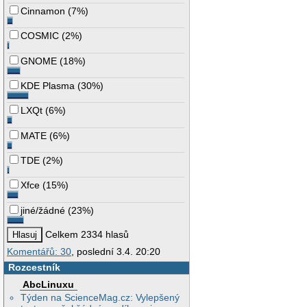
Cinnamon
(
7%
)
COSMIC
(
2%
)
GNOME
(
18%
)
KDE Plasma
(
30%
)
LXQt
(
6%
)
MATE
(
6%
)
TDE
(
2%
)
Xfce
(
15%
)
jiné/žádné
(
23%
)
Celkem 2334 hlasů
Komentářů: 30
, poslední 3.4. 20:20
Rozcestník
AbcLinuxu
Týden na ScienceMag.cz: Vylepšený