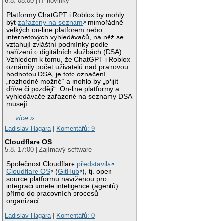
6.8. 08:00 | IT novinky
Platformy ChatGPT i Roblox by mohly
být
zařazeny na seznam
mimořádně
velkých on-line platforem nebo
internetových vyhledávačů, na něž se
vztahují zvláštní podmínky podle
nařízení o digitálních službách (DSA).
Vzhledem k tomu, že ChatGPT i Roblox
oznámily počet uživatelů nad prahovou
hodnotou DSA, je toto označení
„rozhodně možné“ a mohlo by „přijít
dříve či později“. On-line platformy a
vyhledávače zařazené na seznamy DSA
musejí
…
více »
Ladislav Hagara
|
Komentářů: 9
Cloudflare OS
5.8. 17:00 | Zajímavý software
Společnost Cloudflare
představila
Cloudflare OS
(
GitHub
), tj. open
source platformu navrženou pro
integraci umělé inteligence (agentů)
přímo do pracovních procesů
organizací.
Ladislav Hagara
|
Komentářů: 0