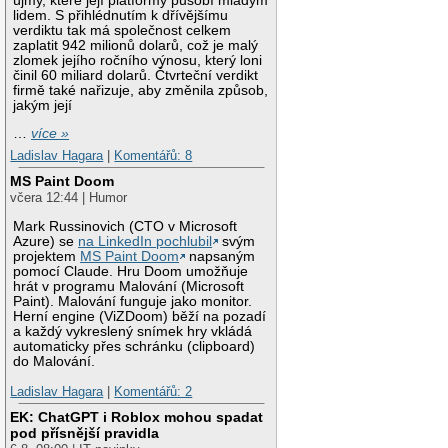
újmy, které její platformy působí mladým
lidem. S přihlédnutím k dřívějšímu
verdiktu tak má společnost celkem
zaplatit 942 milionů dolarů, což je malý
zlomek jejího ročního výnosu, který loni
činil 60 miliard dolarů. Čtvrteční verdikt
firmě také nařizuje, aby změnila způsob,
jakým její
…
více »
Ladislav Hagara
|
Komentářů: 8
MS Paint Doom
včera 12:44 | Humor
Mark Russinovich (CTO v Microsoft
Azure) se
na LinkedIn pochlubil
svým
projektem
MS Paint Doom
napsaným
pomocí Claude. Hru Doom umožňuje
hrát v programu Malování (Microsoft
Paint). Malování funguje jako monitor.
Herní engine (ViZDoom) běží na pozadí
a každý vykreslený snímek hry vkládá
automaticky přes schránku (clipboard)
do Malování.
Ladislav Hagara
|
Komentářů: 2
EK: ChatGPT i Roblox mohou spadat
pod přísnější pravidla