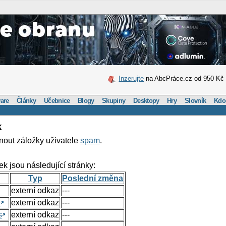
Inzerujte
na AbcPráce.cz od 950 Kč
are
Články
Učebnice
Blogy
Skupiny
Desktopy
Hry
Slovník
Kdo
k
nout záložky uživatele
spam
.
ek jsou následující stránky:
Typ
Poslední změna
externí odkaz
---
e
externí odkaz
---
s
externí odkaz
---