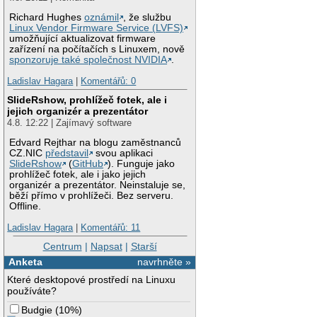
Richard Hughes
oznámil
, že službu
Linux Vendor Firmware Service (LVFS)
umožňující aktualizovat firmware
zařízení na počítačích s Linuxem, nově
sponzoruje také společnost NVIDIA
.
Ladislav Hagara
|
Komentářů: 0
SlideRshow, prohlížeč fotek, ale i
jejich organizér a prezentátor
4.8. 12:22 | Zajímavý software
Edvard Rejthar na blogu zaměstnanců
CZ.NIC
představil
svou aplikaci
SlideRshow
(
GitHub
). Funguje jako
prohlížeč fotek, ale i jako jejich
organizér a prezentátor. Neinstaluje se,
běží přímo v prohlížeči. Bez serveru.
Offline.
Ladislav Hagara
|
Komentářů: 11
Centrum
|
Napsat
|
Starší
Anketa
navrhněte »
Které desktopové prostředí na Linuxu
používáte?
Budgie
(
10%
)