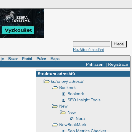
Rozšířené hledání
 je
Bazar
Portál
Práce
Mapa
Přihlášení
|
Registrace
Struktura adresářů
kořenový adresář
Bookmrk
Bookmrk
SEO Insight Tools
New
New
Nora
NewBookMark
Seo Metrics Checker