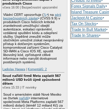
Cryptos To Invest
produktech Cisco
Forex Signals Daily
včera 16:00 | Bezpečnostní upozornění
Island Treasure Casi
Vládní CERT upozorňuje (
𝕏
) na
sérii
Jackpot At Casino
bezpečnostních záplat
(CVSS 9.9) v
produktech Cisco řešících kritické
Tax On Stocks
zranitelnosti umožňující obejití
autentizace, eskalaci oprávnění,
Trade In Bull Market
vzdálené spuštění kódu a odepření
Trade In Shares
služby. Úspěšné zneužití může
útočníkům umožnit získat neoprávněný
přístup k dotčeným systémům,
kompromitovat zařízení Cisco Catalyst
SD-WAN a Cisco IOS XE, spustit
libovolný kód, zpřístupnit citlivé
informace nebo narušit dostupnost
postižených systémů.
Ladislav Hagara
|
Komentářů: 2
Soud nařídil firmě Meta zaplatit 567
milionů USD kvůli újmě způsobené
dětem
včera 15:33 | IT novinky
Soud v americkém státě Nové Mexiko
ve čtvrtek
nařídil
internetové
společnosti Meta Platforms zaplatit 567
milionů dolarů (téměř 12 miliard Kč) za