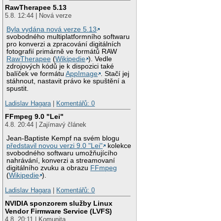
RawTherapee 5.13
5.8. 12:44 | Nová verze
Byla vydána nová verze 5.13
svobodného multiplatformního softwaru
pro konverzi a zpracování digitálních
fotografií primárně ve formátů RAW
RawTherapee
(
Wikipedie
). Vedle
zdrojových kódů je k dispozici také
balíček ve formátu
AppImage
. Stačí jej
stáhnout, nastavit právo ke spuštění a
spustit.
Ladislav Hagara
|
Komentářů: 0
FFmpeg 9.0 "Lei"
4.8. 20:44 | Zajímavý článek
Jean-Baptiste Kempf na svém blogu
představil novou verzi 9.0 "Lei"
kolekce
svobodného softwaru umožňujícího
nahrávání, konverzi a streamovaní
digitálního zvuku a obrazu
FFmpeg
(
Wikipedie
).
Ladislav Hagara
|
Komentářů: 0
NVIDIA sponzorem služby Linux
Vendor Firmware Service (LVFS)
4.8. 20:11 | Komunita