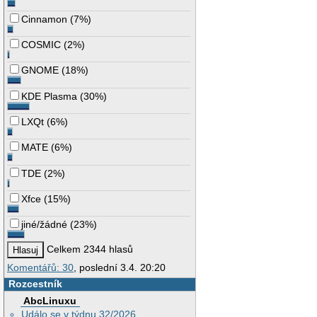
Cinnamon
(
7%
)
COSMIC
(
2%
)
GNOME
(
18%
)
KDE Plasma
(
30%
)
LXQt
(
6%
)
MATE
(
6%
)
TDE
(
2%
)
Xfce
(
15%
)
jiné/žádné
(
23%
)
Celkem 2344 hlasů
Komentářů: 30
, poslední 3.4. 20:20
Rozcestník
AbcLinuxu
Událo se v týdnu 32/2026