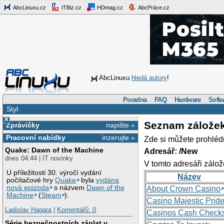
AbcLinuxu.cz
ITBiz.cz
HDmag.cz
AbcPráce.cz
AbcLinuxu
hledá autory
!
Poradna
FAQ
Hardware
Softw
Styl
×
Seznam zálože
Zprávičky
napište »
Pracovní nabídky
inzerujte »
Zde si můžete prohléd
Quake: Dawn of the Machine
Adresář: /New
dnes 04:44 | IT novinky
V tomto adresáři zálož
U příležitosti 30. výročí vydání
Název
počítačové hry
Quake
byla
vydána
nová epizoda
s názvem
Dawn of the
About Crown Casino
Machine
(
Steam
).
Casino Majestic Prid
Ladislav Hagara
|
Komentářů: 0
Casinos Cash Check
Série bezpečnostních záplat v