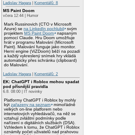
Ladislav Hagara
|
Komentářů: 8
MS Paint Doom
včera 12:44 | Humor
Mark Russinovich (CTO v Microsoft
Azure) se
na LinkedIn pochlubil
svým
projektem
MS Paint Doom
napsaným
pomocí Claude. Hru Doom umožňuje
hrát v programu Malování (Microsoft
Paint). Malování funguje jako monitor.
Herní engine (ViZDoom) běží na pozadí
a každý vykreslený snímek hry vkládá
automaticky přes schránku (clipboard)
do Malování.
Ladislav Hagara
|
Komentářů: 2
EK: ChatGPT i Roblox mohou spadat
pod přísnější pravidla
6.8. 08:00 | IT novinky
Platformy ChatGPT i Roblox by mohly
být
zařazeny na seznam
mimořádně
velkých on-line platforem nebo
internetových vyhledávačů, na něž se
vztahují zvláštní podmínky podle
nařízení o digitálních službách (DSA).
Vzhledem k tomu, že ChatGPT i Roblox
oznámily počet uživatelů nad prahovou