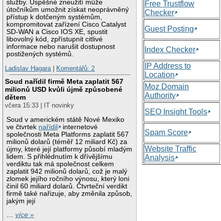
služby. Úspěšné zneužití může
Free Trustflow
útočníkům umožnit získat neoprávněný
Checker
přístup k dotčeným systémům,
kompromitovat zařízení Cisco Catalyst
Guest Posting
SD-WAN a Cisco IOS XE, spustit
libovolný kód, zpřístupnit citlivé
informace nebo narušit dostupnost
Index Checker
postižených systémů.
IP Address to
Ladislav Hagara
|
Komentářů: 2
Location
Soud nařídil firmě Meta zaplatit 567
Moz Domain
milionů USD kvůli újmě způsobené
Authority
dětem
včera 15:33 | IT novinky
SEO Insight Tools
Soud v americkém státě Nové Mexiko
ve čtvrtek
nařídil
internetové
Spam Score
společnosti Meta Platforms zaplatit 567
milionů dolarů (téměř 12 miliard Kč) za
Website Traffic
újmy, které její platformy působí mladým
lidem. S přihlédnutím k dřívějšímu
Analysis
verdiktu tak má společnost celkem
zaplatit 942 milionů dolarů, což je malý
zlomek jejího ročního výnosu, který loni
činil 60 miliard dolarů. Čtvrteční verdikt
firmě také nařizuje, aby změnila způsob,
jakým její
…
více »