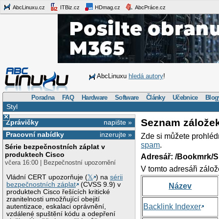
AbcLinuxu.cz
ITBiz.cz
HDmag.cz
AbcPráce.cz
AbcLinuxu
hledá autory
!
Poradna
FAQ
Hardware
Software
Články
Učebnice
Blog
Styl
×
Seznam zálože
Zprávičky
napište »
Pracovní nabídky
inzerujte »
Zde si můžete prohléd
spam
.
Série bezpečnostních záplat v
produktech Cisco
Adresář: /Bookmrk/S
včera 16:00 | Bezpečnostní upozornění
V tomto adresáři zálož
Vládní CERT upozorňuje (
𝕏
) na
sérii
bezpečnostních záplat
(CVSS 9.9) v
Název
produktech Cisco řešících kritické
zranitelnosti umožňující obejití
Backlink Indexer
autentizace, eskalaci oprávnění,
vzdálené spuštění kódu a odepření