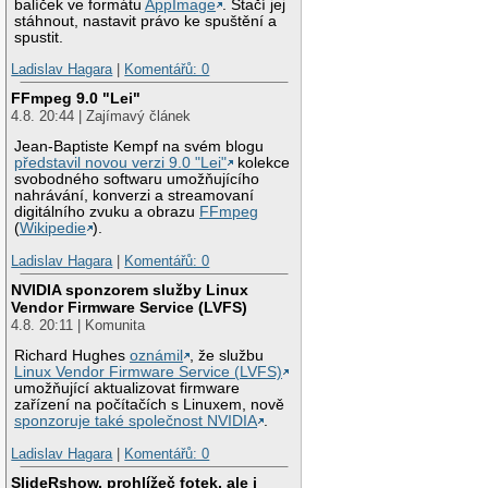
balíček ve formátu
AppImage
. Stačí jej
stáhnout, nastavit právo ke spuštění a
spustit.
Ladislav Hagara
|
Komentářů: 0
FFmpeg 9.0 "Lei"
4.8. 20:44 | Zajímavý článek
Jean-Baptiste Kempf na svém blogu
představil novou verzi 9.0 "Lei"
kolekce
svobodného softwaru umožňujícího
nahrávání, konverzi a streamovaní
digitálního zvuku a obrazu
FFmpeg
(
Wikipedie
).
Ladislav Hagara
|
Komentářů: 0
NVIDIA sponzorem služby Linux
Vendor Firmware Service (LVFS)
4.8. 20:11 | Komunita
Richard Hughes
oznámil
, že službu
Linux Vendor Firmware Service (LVFS)
umožňující aktualizovat firmware
zařízení na počítačích s Linuxem, nově
sponzoruje také společnost NVIDIA
.
Ladislav Hagara
|
Komentářů: 0
SlideRshow, prohlížeč fotek, ale i