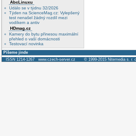
AbcLinuxu
Událo se v týdnu 32/2026
Týden na ScienceMag.cz: Vylepšený
test nenašel žádný rozdíl mezi
vodíkem a antiv
HDmag.cz
Kamery do bytu přinesou maximální
přehled o vaší domácnosti
Testovací novinka
Píšeme jinde
ISSN 1214-1267
www.czech-server.cz
© 1999-2015
Nitemedia s. r. 