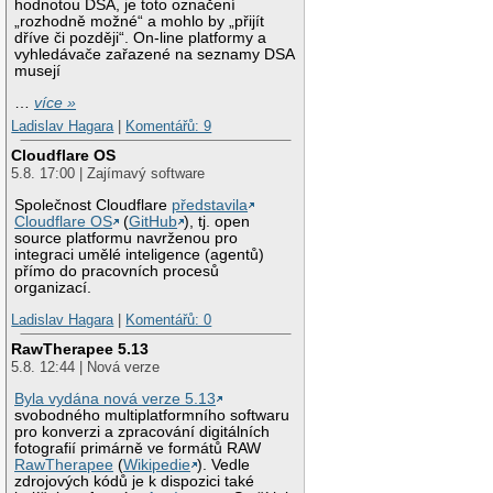
hodnotou DSA, je toto označení
„rozhodně možné“ a mohlo by „přijít
dříve či později“. On-line platformy a
vyhledávače zařazené na seznamy DSA
musejí
…
více »
Ladislav Hagara
|
Komentářů: 9
Cloudflare OS
5.8. 17:00 | Zajímavý software
Společnost Cloudflare
představila
Cloudflare OS
(
GitHub
), tj. open
source platformu navrženou pro
integraci umělé inteligence (agentů)
přímo do pracovních procesů
organizací.
Ladislav Hagara
|
Komentářů: 0
RawTherapee 5.13
5.8. 12:44 | Nová verze
Byla vydána nová verze 5.13
svobodného multiplatformního softwaru
pro konverzi a zpracování digitálních
fotografií primárně ve formátů RAW
RawTherapee
(
Wikipedie
). Vedle
zdrojových kódů je k dispozici také