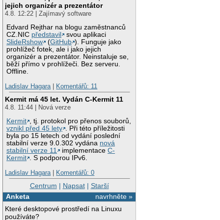
jejich organizér a prezentátor
4.8. 12:22 | Zajímavý software
Edvard Rejthar na blogu zaměstnanců
CZ.NIC
představil
svou aplikaci
SlideRshow
(
GitHub
). Funguje jako
prohlížeč fotek, ale i jako jejich
organizér a prezentátor. Neinstaluje se,
běží přímo v prohlížeči. Bez serveru.
Offline.
Ladislav Hagara
|
Komentářů: 11
Kermit má 45 let. Vydán C-Kermit 11
4.8. 11:44 | Nová verze
Kermit
, tj. protokol pro přenos souborů,
vznikl před 45 lety
. Při této příležitosti
byla po 15 letech od vydání poslední
stabilní verze 9.0.302 vydána
nová
stabilní verze 11
implementace
C-
Kermit
. S podporou IPv6.
Ladislav Hagara
|
Komentářů: 0
Centrum
|
Napsat
|
Starší
Anketa
navrhněte »
Které desktopové prostředí na Linuxu
používáte?