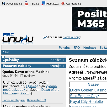
AbcLinuxu.cz
ITBiz.cz
HDmag.cz
AbcPráce.cz
AbcLinuxu
hledá autory
!
Poradna
FAQ
Hardware
Softw
Styl
×
Seznam zálože
Zprávičky
napište »
Pracovní nabídky
inzerujte »
Zde si můžete prohléd
Quake: Dawn of the Machine
Adresář: /New/New/N
dnes 04:44 | IT novinky
V tomto adresáři zálož
U příležitosti 30. výročí vydání
Název
počítačové hry
Quake
byla
vydána
nová epizoda
s názvem
Dawn of the
Lucky Golden Casino
Machine
(
Steam
).
Slot Empire City
Ladislav Hagara
|
Komentářů: 3
Royal City Roulette
Série bezpečnostních záplat v