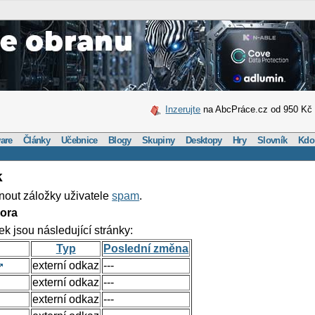
Inzerujte
na AbcPráce.cz od 950 Kč
are
Články
Učebnice
Blogy
Skupiny
Desktopy
Hry
Slovník
Kdo
k
nout záložky uživatele
spam
.
ora
ek jsou následující stránky:
Typ
Poslední změna
externí odkaz
---
externí odkaz
---
externí odkaz
---