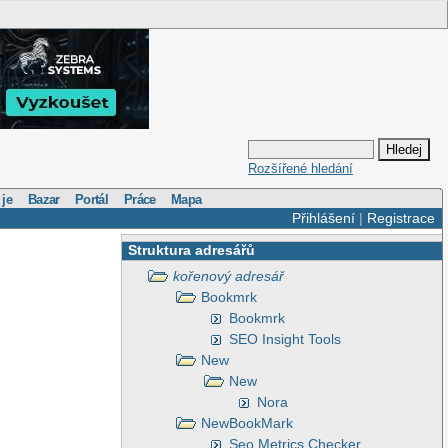
Rozšířené hledání
 je
Bazar
Portál
Práce
Mapa
Přihlášení
|
Registrace
Struktura adresářů
kořenový adresář
Bookmrk
Bookmrk
SEO Insight Tools
New
New
Nora
NewBookMark
Seo Metrics Checker