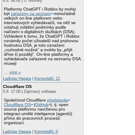
6.8. 08:00 | IT novinky
Platformy ChatGPT i Roblox by mohly
být
zařazeny na seznam
mimořádně
velkých on-line platforem nebo
internetových vyhledávačů, na něž se
vztahují zvláštní podmínky podle
nařízení o digitálních službách (DSA).
Vzhledem k tomu, že ChatGPT i Roblox
oznámily počet uživatelů nad prahovou
hodnotou DSA, je toto označení
„rozhodně možné“ a mohlo by „přijít
dříve či později“. On-line platformy a
vyhledávače zařazené na seznamy DSA
musejí
…
více »
Ladislav Hagara
|
Komentářů: 12
Cloudflare OS
5.8. 17:00 | Zajímavý software
Společnost Cloudflare
představila
Cloudflare OS
(
GitHub
), tj. open
source platformu navrženou pro
integraci umělé inteligence (agentů)
přímo do pracovních procesů
organizací.
Ladislav Hagara
|
Komentářů: 0