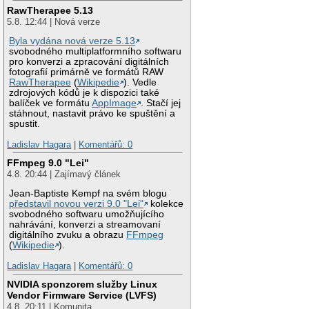
RawTherapee 5.13
5.8. 12:44 | Nová verze
Byla vydána nová verze 5.13
svobodného multiplatformního softwaru
pro konverzi a zpracování digitálních
fotografií primárně ve formátů RAW
RawTherapee
(
Wikipedie
). Vedle
zdrojových kódů je k dispozici také
balíček ve formátu
AppImage
. Stačí jej
stáhnout, nastavit právo ke spuštění a
spustit.
Ladislav Hagara
|
Komentářů: 0
FFmpeg 9.0 "Lei"
4.8. 20:44 | Zajímavý článek
Jean-Baptiste Kempf na svém blogu
představil novou verzi 9.0 "Lei"
kolekce
svobodného softwaru umožňujícího
nahrávání, konverzi a streamovaní
digitálního zvuku a obrazu
FFmpeg
(
Wikipedie
).
Ladislav Hagara
|
Komentářů: 0
NVIDIA sponzorem služby Linux
Vendor Firmware Service (LVFS)
4.8. 20:11 | Komunita