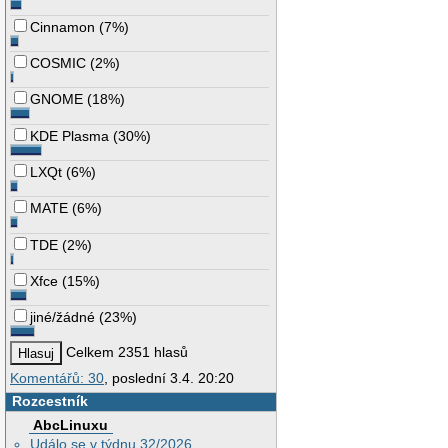
Cinnamon
(
7%
)
COSMIC
(
2%
)
GNOME
(
18%
)
KDE Plasma
(
30%
)
LXQt
(
6%
)
MATE
(
6%
)
TDE
(
2%
)
Xfce
(
15%
)
jiné/žádné
(
23%
)
Celkem 2351 hlasů
Komentářů: 30
, poslední 3.4. 20:20
Rozcestník
AbcLinuxu
Událo se v týdnu 32/2026