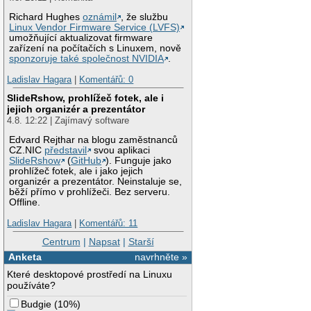
Richard Hughes
oznámil
, že službu
Linux Vendor Firmware Service (LVFS)
umožňující aktualizovat firmware
zařízení na počítačích s Linuxem, nově
sponzoruje také společnost NVIDIA
.
Ladislav Hagara
|
Komentářů: 0
SlideRshow, prohlížeč fotek, ale i
jejich organizér a prezentátor
4.8. 12:22 | Zajímavý software
Edvard Rejthar na blogu zaměstnanců
CZ.NIC
představil
svou aplikaci
SlideRshow
(
GitHub
). Funguje jako
prohlížeč fotek, ale i jako jejich
organizér a prezentátor. Neinstaluje se,
běží přímo v prohlížeči. Bez serveru.
Offline.
Ladislav Hagara
|
Komentářů: 11
Centrum
|
Napsat
|
Starší
Anketa
navrhněte »
Které desktopové prostředí na Linuxu
používáte?
Budgie
(
10%
)