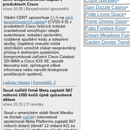
Craze Gambles
produktech Cisco
Spin Dazzle Casino
včera 16:00 | Bezpečnostní upozornění
Pride Living Space
Vládní CERT upozorňuje (
𝕏
) na
sérii
Home Groove Oasis
bezpečnostních záplat
(CVSS 9.9) v
produktech Cisco řešících kritické
Patio Funiture King
zranitelnosti umožňující obejití
autentizace, eskalaci oprávnění,
Dream Meadows Furn
vzdálené spuštění kódu a odepření
Garden Design Trend
služby. Úspěšné zneužití může
útočníkům umožnit získat neoprávněný
přístup k dotčeným systémům,
kompromitovat zařízení Cisco Catalyst
SD-WAN a Cisco IOS XE, spustit
libovolný kód, zpřístupnit citlivé
informace nebo narušit dostupnost
postižených systémů.
Ladislav Hagara
|
Komentářů: 2
Soud nařídil firmě Meta zaplatit 567
milionů USD kvůli újmě způsobené
dětem
včera 15:33 | IT novinky
Soud v americkém státě Nové Mexiko
ve čtvrtek
nařídil
internetové
společnosti Meta Platforms zaplatit 567
milionů dolarů (téměř 12 miliard Kč) za