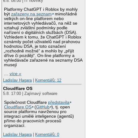
6.8. 08:00 | IT novinky
Platformy ChatGPT i Roblox by mohly
být
zařazeny na seznam
mimořádně
velkých on-line platforem nebo
internetových vyhledávačů, na něž se
vztahují zvláštní podmínky podle
nařízení o digitálních službách (DSA).
Vzhledem k tomu, že ChatGPT i Roblox
oznámily počet uživatelů nad prahovou
hodnotou DSA, je toto označení
„rozhodně možné“ a mohlo by „přijít
dříve či později“. On-line platformy a
vyhledávače zařazené na seznamy DSA
musejí
…
více »
Ladislav Hagara
|
Komentářů: 12
Cloudflare OS
5.8. 17:00 | Zajímavý software
Společnost Cloudflare
představila
Cloudflare OS
(
GitHub
), tj. open
source platformu navrženou pro
integraci umělé inteligence (agentů)
přímo do pracovních procesů
organizací.
Ladislav Hagara
|
Komentářů: 0