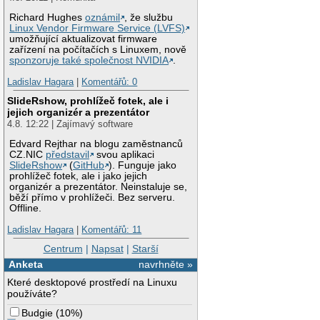
Richard Hughes
oznámil
, že službu
Linux Vendor Firmware Service (LVFS)
umožňující aktualizovat firmware
zařízení na počítačích s Linuxem, nově
sponzoruje také společnost NVIDIA
.
Ladislav Hagara
|
Komentářů: 0
SlideRshow, prohlížeč fotek, ale i
jejich organizér a prezentátor
4.8. 12:22 | Zajímavý software
Edvard Rejthar na blogu zaměstnanců
CZ.NIC
představil
svou aplikaci
SlideRshow
(
GitHub
). Funguje jako
prohlížeč fotek, ale i jako jejich
organizér a prezentátor. Neinstaluje se,
běží přímo v prohlížeči. Bez serveru.
Offline.
Ladislav Hagara
|
Komentářů: 11
Centrum
|
Napsat
|
Starší
Anketa
navrhněte »
Které desktopové prostředí na Linuxu
používáte?
Budgie
(
10%
)