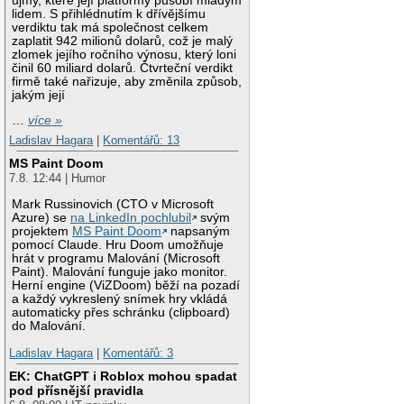
újmy, které její platformy působí mladým
lidem. S přihlédnutím k dřívějšímu
verdiktu tak má společnost celkem
zaplatit 942 milionů dolarů, což je malý
zlomek jejího ročního výnosu, který loni
činil 60 miliard dolarů. Čtvrteční verdikt
firmě také nařizuje, aby změnila způsob,
jakým její
…
více »
Ladislav Hagara
|
Komentářů: 13
MS Paint Doom
7.8. 12:44 | Humor
Mark Russinovich (CTO v Microsoft
Azure) se
na LinkedIn pochlubil
svým
projektem
MS Paint Doom
napsaným
pomocí Claude. Hru Doom umožňuje
hrát v programu Malování (Microsoft
Paint). Malování funguje jako monitor.
Herní engine (ViZDoom) běží na pozadí
a každý vykreslený snímek hry vkládá
automaticky přes schránku (clipboard)
do Malování.
Ladislav Hagara
|
Komentářů: 3
EK: ChatGPT i Roblox mohou spadat
pod přísnější pravidla