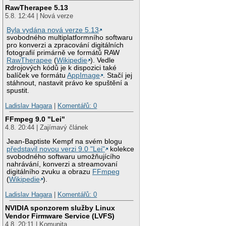
RawTherapee 5.13
5.8. 12:44 | Nová verze
Byla vydána nová verze 5.13
svobodného multiplatformního softwaru
pro konverzi a zpracování digitálních
fotografií primárně ve formátů RAW
RawTherapee
(
Wikipedie
). Vedle
zdrojových kódů je k dispozici také
balíček ve formátu
AppImage
. Stačí jej
stáhnout, nastavit právo ke spuštění a
spustit.
Ladislav Hagara
|
Komentářů: 0
FFmpeg 9.0 "Lei"
4.8. 20:44 | Zajímavý článek
Jean-Baptiste Kempf na svém blogu
představil novou verzi 9.0 "Lei"
kolekce
svobodného softwaru umožňujícího
nahrávání, konverzi a streamovaní
digitálního zvuku a obrazu
FFmpeg
(
Wikipedie
).
Ladislav Hagara
|
Komentářů: 0
NVIDIA sponzorem služby Linux
Vendor Firmware Service (LVFS)
4.8. 20:11 | Komunita