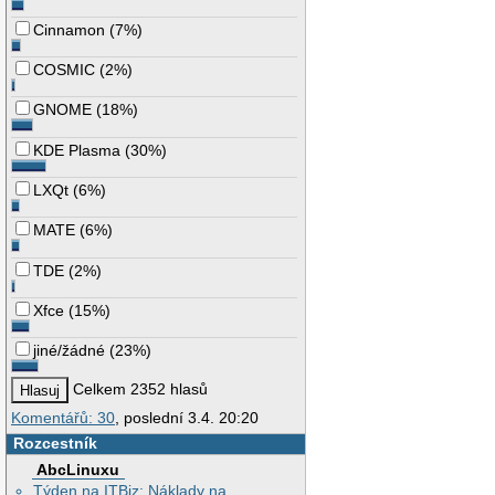
Cinnamon
(
7%
)
COSMIC
(
2%
)
GNOME
(
18%
)
KDE Plasma
(
30%
)
LXQt
(
6%
)
MATE
(
6%
)
TDE
(
2%
)
Xfce
(
15%
)
jiné/žádné
(
23%
)
Celkem 2352 hlasů
Komentářů: 30
, poslední 3.4. 20:20
Rozcestník
AbcLinuxu
Týden na ITBiz: Náklady na