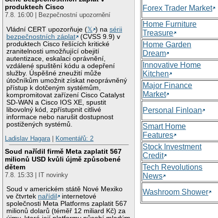
produktech Cisco
Forex Trader Market
7.8. 16:00 | Bezpečnostní upozornění
Home Furniture
Vládní CERT upozorňuje (
𝕏
) na
sérii
Treasure
bezpečnostních záplat
(CVSS 9.9) v
produktech Cisco řešících kritické
Home Garden
zranitelnosti umožňující obejití
Dream
autentizace, eskalaci oprávnění,
Innovative Home
vzdálené spuštění kódu a odepření
služby. Úspěšné zneužití může
Kitchen
útočníkům umožnit získat neoprávněný
Major Finance
přístup k dotčeným systémům,
Market
kompromitovat zařízení Cisco Catalyst
SD-WAN a Cisco IOS XE, spustit
libovolný kód, zpřístupnit citlivé
Personal Finloan
informace nebo narušit dostupnost
postižených systémů.
Smart Home
Features
Ladislav Hagara
|
Komentářů: 2
Stock Investment
Soud nařídil firmě Meta zaplatit 567
Credit
milionů USD kvůli újmě způsobené
Tech Revolutions
dětem
7.8. 15:33 | IT novinky
News
Soud v americkém státě Nové Mexiko
Washroom Shower
ve čtvrtek
nařídil
internetové
společnosti Meta Platforms zaplatit 567
milionů dolarů (téměř 12 miliard Kč) za