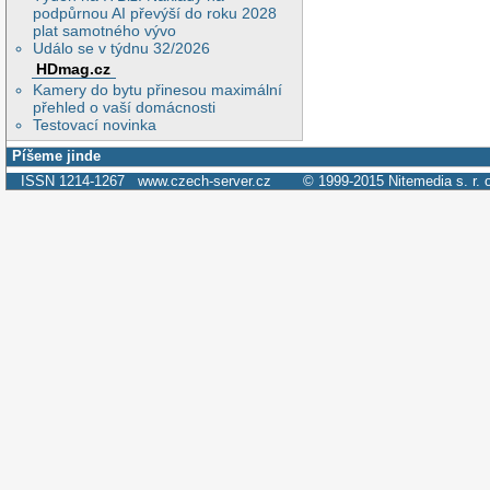
podpůrnou AI převýší do roku 2028
plat samotného vývo
Událo se v týdnu 32/2026
HDmag.cz
Kamery do bytu přinesou maximální
přehled o vaší domácnosti
Testovací novinka
Píšeme jinde
ISSN 1214-1267
www.czech-server.cz
© 1999-2015
Nitemedia s. r. 