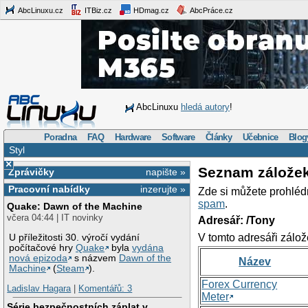
AbcLinuxu.cz
ITBiz.cz
HDmag.cz
AbcPráce.cz
AbcLinuxu
hledá autory
!
Poradna
FAQ
Hardware
Software
Články
Učebnice
Blog
Styl
×
Seznam zálože
Zprávičky
napište »
Pracovní nabídky
inzerujte »
Zde si můžete prohléd
spam
.
Quake: Dawn of the Machine
včera 04:44 | IT novinky
Adresář: /Tony
V tomto adresáři zálož
U příležitosti 30. výročí vydání
počítačové hry
Quake
byla
vydána
nová epizoda
s názvem
Dawn of the
Název
Machine
(
Steam
).
Forex Currency
Ladislav Hagara
|
Komentářů: 3
Meter
Série bezpečnostních záplat v