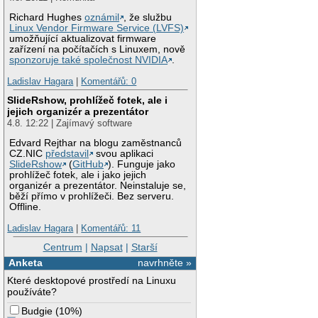
Richard Hughes
oznámil
, že službu
Linux Vendor Firmware Service (LVFS)
umožňující aktualizovat firmware
zařízení na počítačích s Linuxem, nově
sponzoruje také společnost NVIDIA
.
Ladislav Hagara
|
Komentářů: 0
SlideRshow, prohlížeč fotek, ale i
jejich organizér a prezentátor
4.8. 12:22 | Zajímavý software
Edvard Rejthar na blogu zaměstnanců
CZ.NIC
představil
svou aplikaci
SlideRshow
(
GitHub
). Funguje jako
prohlížeč fotek, ale i jako jejich
organizér a prezentátor. Neinstaluje se,
běží přímo v prohlížeči. Bez serveru.
Offline.
Ladislav Hagara
|
Komentářů: 11
Centrum
|
Napsat
|
Starší
Anketa
navrhněte »
Které desktopové prostředí na Linuxu
používáte?
Budgie
(
10%
)