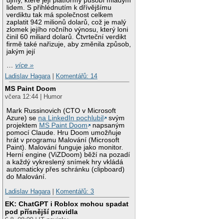
újmy, které její platformy působí mladým
lidem. S přihlédnutím k dřívějšímu
verdiktu tak má společnost celkem
zaplatit 942 milionů dolarů, což je malý
zlomek jejího ročního výnosu, který loni
činil 60 miliard dolarů. Čtvrteční verdikt
firmě také nařizuje, aby změnila způsob,
jakým její
…
více »
Ladislav Hagara
|
Komentářů: 14
MS Paint Doom
včera 12:44 | Humor
Mark Russinovich (CTO v Microsoft
Azure) se
na LinkedIn pochlubil
svým
projektem
MS Paint Doom
napsaným
pomocí Claude. Hru Doom umožňuje
hrát v programu Malování (Microsoft
Paint). Malování funguje jako monitor.
Herní engine (ViZDoom) běží na pozadí
a každý vykreslený snímek hry vkládá
automaticky přes schránku (clipboard)
do Malování.
Ladislav Hagara
|
Komentářů: 3
EK: ChatGPT i Roblox mohou spadat
pod přísnější pravidla