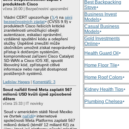
Best Backpacking
produktech Cisco
Stove
včera 16:00 | Bezpečnostní upozornění
Business Invest
Vládní CERT upozorňuje (
𝕏
) na
sérii
Models
bezpečnostních záplat
(CVSS 9.9) v
produktech Cisco řešících kritické
Casual Business
zranitelnosti umožňující obejití
Models
autentizace, eskalaci oprávnění,
Gold Investments
vzdálené spuštění kódu a odepření
služby. Úspěšné zneužití může
Online
útočníkům umožnit získat neoprávněný
přístup k dotčeným systémům,
Health Guard Oil
kompromitovat zařízení Cisco Catalyst
SD-WAN a Cisco IOS XE, spustit
libovolný kód, zpřístupnit citlivé
Home Floor Tile
informace nebo narušit dostupnost
postižených systémů.
Home Roof Colors
Ladislav Hagara
|
Komentářů: 3
Kidney Health Tips
Soud nařídil firmě Meta zaplatit 567
milionů USD kvůli újmě způsobené
dětem
Plumbing Chelsea
včera 15:33 | IT novinky
Soud v americkém státě Nové Mexiko
ve čtvrtek
nařídil
internetové
společnosti Meta Platforms zaplatit 567
milionů dolarů (téměř 12 miliard Kč) za