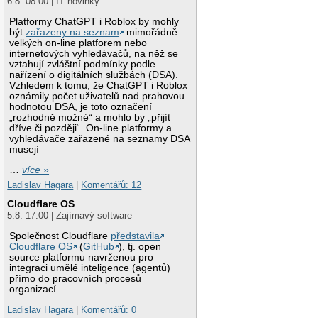
6.8. 08:00 | IT novinky
Platformy ChatGPT i Roblox by mohly
být
zařazeny na seznam
mimořádně
velkých on-line platforem nebo
internetových vyhledávačů, na něž se
vztahují zvláštní podmínky podle
nařízení o digitálních službách (DSA).
Vzhledem k tomu, že ChatGPT i Roblox
oznámily počet uživatelů nad prahovou
hodnotou DSA, je toto označení
„rozhodně možné“ a mohlo by „přijít
dříve či později“. On-line platformy a
vyhledávače zařazené na seznamy DSA
musejí
…
více »
Ladislav Hagara
|
Komentářů: 12
Cloudflare OS
5.8. 17:00 | Zajímavý software
Společnost Cloudflare
představila
Cloudflare OS
(
GitHub
), tj. open
source platformu navrženou pro
integraci umělé inteligence (agentů)
přímo do pracovních procesů
organizací.
Ladislav Hagara
|
Komentářů: 0