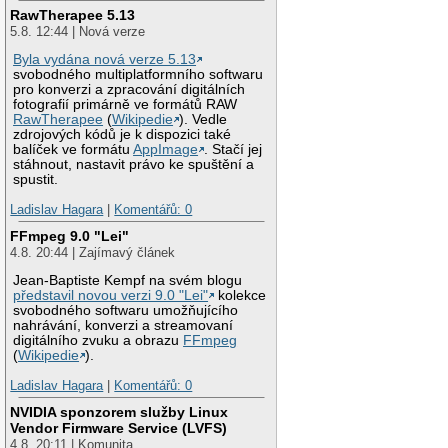
RawTherapee 5.13
5.8. 12:44 | Nová verze
Byla vydána nová verze 5.13
svobodného multiplatformního softwaru
pro konverzi a zpracování digitálních
fotografií primárně ve formátů RAW
RawTherapee
(
Wikipedie
). Vedle
zdrojových kódů je k dispozici také
balíček ve formátu
AppImage
. Stačí jej
stáhnout, nastavit právo ke spuštění a
spustit.
Ladislav Hagara
|
Komentářů: 0
FFmpeg 9.0 "Lei"
4.8. 20:44 | Zajímavý článek
Jean-Baptiste Kempf na svém blogu
představil novou verzi 9.0 "Lei"
kolekce
svobodného softwaru umožňujícího
nahrávání, konverzi a streamovaní
digitálního zvuku a obrazu
FFmpeg
(
Wikipedie
).
Ladislav Hagara
|
Komentářů: 0
NVIDIA sponzorem služby Linux
Vendor Firmware Service (LVFS)
4.8. 20:11 | Komunita