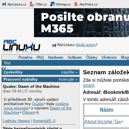
AbcLinuxu.cz
ITBiz.cz
HDmag.cz
AbcPráce.cz
AbcLinuxu
hledá autory
!
Poradna
FAQ
Hardware
Software
Články
Učebnice
Blog
Styl
×
Seznam zálože
Zprávičky
napište »
Pracovní nabídky
inzerujte »
Zde si můžete prohléd
spam
.
Quake: Dawn of the Machine
dnes 04:44 | IT novinky
Adresář: /Bookmrk/
V tomto adresáři zálož
U příležitosti 30. výročí vydání
počítačové hry
Quake
byla
vydána
nová epizoda
s názvem
Dawn of the
Název
Machine
(
Steam
).
Ladislav Hagara
|
Komentářů: 4
About Income Tax
Série bezpečnostních záplat v