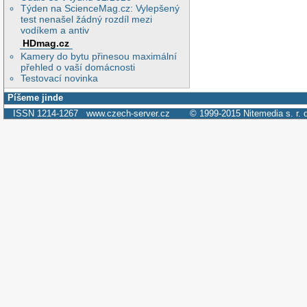
Týden na ScienceMag.cz: Vylepšený
test nenašel žádný rozdíl mezi
vodíkem a antiv
HDmag.cz
Kamery do bytu přinesou maximální
přehled o vaší domácnosti
Testovací novinka
Píšeme jinde
ISSN 1214-1267
www.czech-server.cz
© 1999-2015
Nitemedia s. r. 