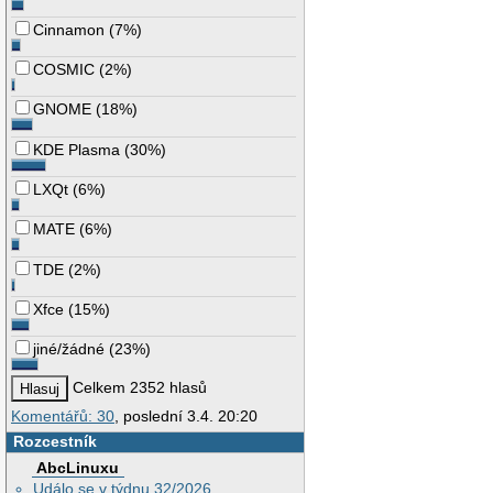
Cinnamon
(
7%
)
COSMIC
(
2%
)
GNOME
(
18%
)
KDE Plasma
(
30%
)
LXQt
(
6%
)
MATE
(
6%
)
TDE
(
2%
)
Xfce
(
15%
)
jiné/žádné
(
23%
)
Celkem 2352 hlasů
Komentářů: 30
, poslední 3.4. 20:20
Rozcestník
AbcLinuxu
Událo se v týdnu 32/2026