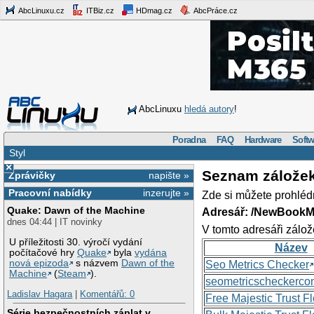
AbcLinuxu.cz
ITBiz.cz
HDmag.cz
AbcPráce.cz
AbcLinuxu
hledá autory
!
Poradna
FAQ
Hardware
Softw
Styl
×
Seznam zálože
Zprávičky
napište »
Pracovní nabídky
inzerujte »
Zde si můžete prohléd
Quake: Dawn of the Machine
Adresář: /NewBookM
dnes 04:44 | IT novinky
V tomto adresáři zálož
U příležitosti 30. výročí vydání
Název
počítačové hry
Quake
byla
vydána
nová epizoda
s názvem
Dawn of the
Seo Metrics Checker
Machine
(
Steam
).
seometricscheckerc
Ladislav Hagara
|
Komentářů: 0
Free Majestic Trust 
Série bezpečnostních záplat v