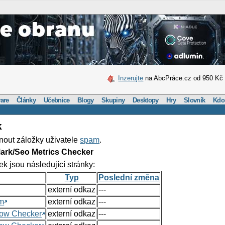
Inzerujte
na AbcPráce.cz od 950 Kč
are
Články
Učebnice
Blogy
Skupiny
Desktopy
Hry
Slovník
Kdo
k
nout záložky uživatele
spam
.
ark/Seo Metrics Checker
ek jsou následující stránky:
Typ
Poslední změna
externí odkaz
---
om
externí odkaz
---
Flow Checker
externí odkaz
---