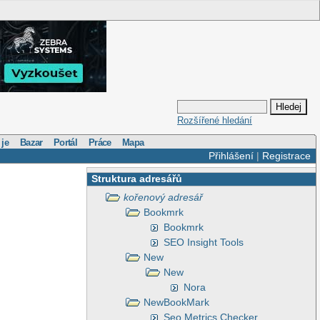
Rozšířené hledání
 je
Bazar
Portál
Práce
Mapa
Přihlášení
|
Registrace
Struktura adresářů
kořenový adresář
Bookmrk
Bookmrk
SEO Insight Tools
New
New
Nora
NewBookMark
Seo Metrics Checker