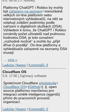
6.8. 08:00 | IT novinky
Platformy ChatGPT i Roblox by mohly
být
zařazeny na seznam
mimořádně
velkých on-line platforem nebo
internetových vyhledávačů, na něž se
vztahují zvláštní podmínky podle
nařízení o digitálních službách (DSA).
Vzhledem k tomu, že ChatGPT i Roblox
oznámily počet uživatelů nad prahovou
hodnotou DSA, je toto označení
„rozhodně možné“ a mohlo by „přijít
dříve či později“. On-line platformy a
vyhledávače zařazené na seznamy DSA
musejí
…
více »
Ladislav Hagara
|
Komentářů: 9
Cloudflare OS
5.8. 17:00 | Zajímavý software
Společnost Cloudflare
představila
Cloudflare OS
(
GitHub
), tj. open
source platformu navrženou pro
integraci umělé inteligence (agentů)
přímo do pracovních procesů
organizací.
Ladislav Hagara
|
Komentářů: 0