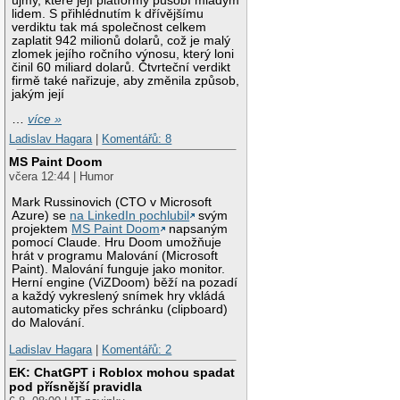
újmy, které její platformy působí mladým
lidem. S přihlédnutím k dřívějšímu
verdiktu tak má společnost celkem
zaplatit 942 milionů dolarů, což je malý
zlomek jejího ročního výnosu, který loni
činil 60 miliard dolarů. Čtvrteční verdikt
firmě také nařizuje, aby změnila způsob,
jakým její
…
více »
Ladislav Hagara
|
Komentářů: 8
MS Paint Doom
včera 12:44 | Humor
Mark Russinovich (CTO v Microsoft
Azure) se
na LinkedIn pochlubil
svým
projektem
MS Paint Doom
napsaným
pomocí Claude. Hru Doom umožňuje
hrát v programu Malování (Microsoft
Paint). Malování funguje jako monitor.
Herní engine (ViZDoom) běží na pozadí
a každý vykreslený snímek hry vkládá
automaticky přes schránku (clipboard)
do Malování.
Ladislav Hagara
|
Komentářů: 2
EK: ChatGPT i Roblox mohou spadat
pod přísnější pravidla