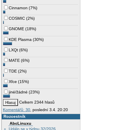
Cinnamon
(
7%
)
COSMIC
(
2%
)
GNOME
(
18%
)
KDE Plasma
(
30%
)
LXQt
(
6%
)
MATE
(
6%
)
TDE
(
2%
)
Xfce
(
15%
)
jiné/žádné
(
23%
)
Celkem 2344 hlasů
Komentářů: 30
, poslední 3.4. 20:20
Rozcestník
AbcLinuxu
Událo se v týdnu 32/2026