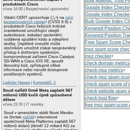
Bulk Majestic Trust 
produktech Cisco
Google Index Checke
včera 16:00 | Bezpečnostní upozornění
Google Index Checke
Vládní CERT upozorňuje (
𝕏
) na
sérii
Bulk Google Index C
bezpečnostních záplat
(CVSS 9.9) v
produktech Cisco řešících kritické
Keyword Position Ch
zranitelnosti umožňující obejití
autentizace, eskalaci oprávnění,
Keyword Position Tra
vzdálené spuštění kódu a odepření
Free Spam Score Ch
služby. Úspěšné zneužití může
útočníkům umožnit získat neoprávněný
moz spam score chec
přístup k dotčeným systémům,
moz checker
kompromitovat zařízení Cisco Catalyst
SD-WAN a Cisco IOS XE, spustit
check domain metrics
libovolný kód, zpřístupnit citlivé
informace nebo narušit dostupnost
check moz metrics
postižených systémů.
check moz spam scor
Ladislav Hagara
|
Komentářů: 2
check spam score of
Soud nařídil firmě Meta zaplatit 567
check website spam 
milionů USD kvůli újmě způsobené
check trust flow
dětem
včera 15:33 | IT novinky
free moz spam score 
Soud v americkém státě Nové Mexiko
ve čtvrtek
nařídil
internetové
společnosti Meta Platforms zaplatit 567
milionů dolarů (téměř 12 miliard Kč) za