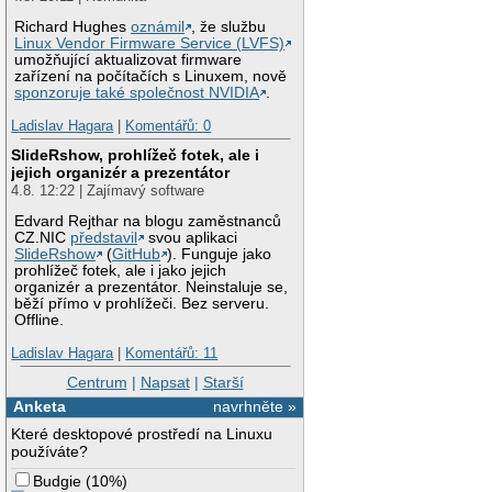
Richard Hughes
oznámil
, že službu
Linux Vendor Firmware Service (LVFS)
umožňující aktualizovat firmware
zařízení na počítačích s Linuxem, nově
sponzoruje také společnost NVIDIA
.
Ladislav Hagara
|
Komentářů: 0
SlideRshow, prohlížeč fotek, ale i
jejich organizér a prezentátor
4.8. 12:22 | Zajímavý software
Edvard Rejthar na blogu zaměstnanců
CZ.NIC
představil
svou aplikaci
SlideRshow
(
GitHub
). Funguje jako
prohlížeč fotek, ale i jako jejich
organizér a prezentátor. Neinstaluje se,
běží přímo v prohlížeči. Bez serveru.
Offline.
Ladislav Hagara
|
Komentářů: 11
Centrum
|
Napsat
|
Starší
Anketa
navrhněte »
Které desktopové prostředí na Linuxu
používáte?
Budgie
(
10%
)