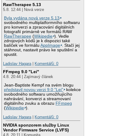
RawTherapee 5.13
5.8. 12:44 | Nová verze
Byla vydána nová verze 5.13
svobodného multiplatformního softwaru
pro konverzi a zpracování digitálních
fotografií primárně ve formátů RAW
RawTherapee
(
Wikipedie
). Vedle
zdrojových kódů je k dispozici také
balíček ve formátu
AppImage
. Stačí jej
stáhnout, nastavit právo ke spuštění a
spustit.
Ladislav Hagara
|
Komentářů: 0
FFmpeg 9.0 "Lei"
4.8. 20:44 | Zajímavý článek
Jean-Baptiste Kempf na svém blogu
představil novou verzi 9.0 "Lei"
kolekce
svobodného softwaru umožňujícího
nahrávání, konverzi a streamovaní
digitálního zvuku a obrazu
FFmpeg
(
Wikipedie
).
Ladislav Hagara
|
Komentářů: 0
NVIDIA sponzorem služby Linux
Vendor Firmware Service (LVFS)
4.8. 20:11 | Komunita