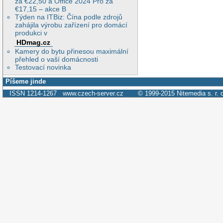
za €22,50 a Office 2024 Pro za
€17,15 – akce B
Týden na ITBiz: Čína podle zdrojů
zahájila výrobu zařízení pro domácí
produkci v
HDmag.cz
Kamery do bytu přinesou maximální
přehled o vaší domácnosti
Testovací novinka
Píšeme jinde
ISSN 1214-1267
www.czech-server.cz
© 1999-2015
Nitemedia s. r. 