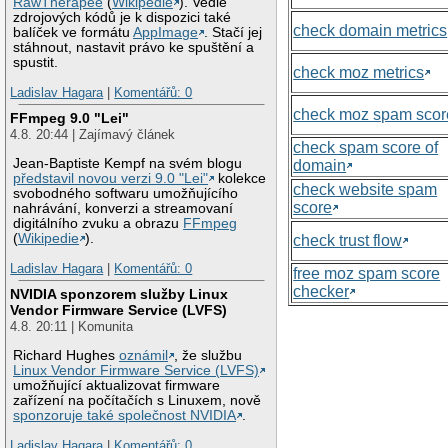
RawTherapee
(
Wikipedie
). Vedle
zdrojových kódů je k dispozici také
check domain metrics
balíček ve formátu
AppImage
. Stačí jej
stáhnout, nastavit právo ke spuštění a
spustit.
check moz metrics
Ladislav Hagara
|
Komentářů: 0
check moz spam scor
FFmpeg 9.0 "Lei"
4.8. 20:44 | Zajímavý článek
check spam score of
Jean-Baptiste Kempf na svém blogu
domain
představil novou verzi 9.0 "Lei"
kolekce
check website spam
svobodného softwaru umožňujícího
score
nahrávání, konverzi a streamovaní
digitálního zvuku a obrazu
FFmpeg
(
Wikipedie
).
check trust flow
Ladislav Hagara
|
Komentářů: 0
free moz spam score
checker
NVIDIA sponzorem služby Linux
Vendor Firmware Service (LVFS)
4.8. 20:11 | Komunita
Richard Hughes
oznámil
, že službu
Linux Vendor Firmware Service (LVFS)
umožňující aktualizovat firmware
zařízení na počítačích s Linuxem, nově
sponzoruje také společnost NVIDIA
.
Ladislav Hagara
|
Komentářů: 0