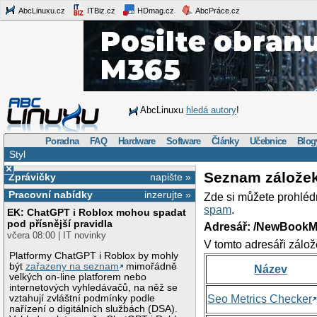
AbcLinuxu.cz
ITBiz.cz
HDmag.cz
AbcPráce.cz
AbcLinuxu
hledá autory
!
Poradna
FAQ
Hardware
Software
Články
Učebnice
Blog
Styl
×
Seznam zálože
Zprávičky
napište »
Pracovní nabídky
inzerujte »
Zde si můžete prohléd
spam
.
EK: ChatGPT i Roblox mohou spadat
pod přísnější pravidla
Adresář: /NewBookM
včera 08:00 | IT novinky
V tomto adresáři zálož
Platformy ChatGPT i Roblox by mohly
být
zařazeny na seznam
mimořádně
Název
velkých on-line platforem nebo
internetových vyhledávačů, na něž se
vztahují zvláštní podmínky podle
Seo Metrics Checker
nařízení o digitálních službách (DSA).