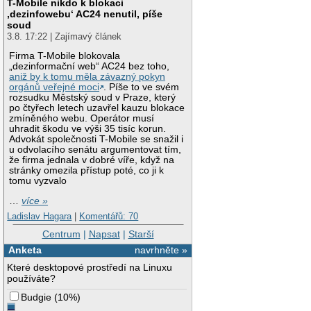
T-Mobile nikdo k blokaci
‚dezinfowebu‘ AC24 nenutil, píše
soud
3.8. 17:22 | Zajímavý článek
Firma T-Mobile blokovala
„dezinformační web“ AC24 bez toho,
aniž by k tomu měla závazný pokyn
orgánů veřejné moci
. Píše to ve svém
rozsudku Městský soud v Praze, který
po čtyřech letech uzavřel kauzu blokace
zmíněného webu. Operátor musí
uhradit škodu ve výši 35 tisíc korun.
Advokát společnosti T-Mobile se snažil i
u odvolacího senátu argumentovat tím,
že firma jednala v dobré víře, když na
stránky omezila přístup poté, co ji k
tomu vyzvalo
…
více »
Ladislav Hagara
|
Komentářů: 70
Centrum
|
Napsat
|
Starší
Anketa
navrhněte »
Které desktopové prostředí na Linuxu
používáte?
Budgie
(
10%
)