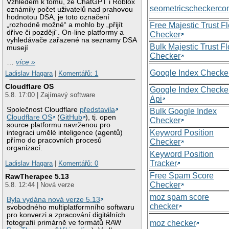
Vzhledem k tomu, že ChatGPT i Roblox
seometricscheckerc
oznámily počet uživatelů nad prahovou
hodnotou DSA, je toto označení
„rozhodně možné“ a mohlo by „přijít
Free Majestic Trust F
dříve či později“. On-line platformy a
Checker
vyhledávače zařazené na seznamy DSA
Bulk Majestic Trust F
musejí
Checker
…
více »
Google Index Checke
Ladislav Hagara
|
Komentářů: 1
Cloudflare OS
Google Index Checke
5.8. 17:00 | Zajímavý software
Api
Společnost Cloudflare
představila
Bulk Google Index
Cloudflare OS
(
GitHub
), tj. open
Checker
source platformu navrženou pro
Keyword Position
integraci umělé inteligence (agentů)
přímo do pracovních procesů
Checker
organizací.
Keyword Position
Tracker
Ladislav Hagara
|
Komentářů: 0
Free Spam Score
RawTherapee 5.13
Checker
5.8. 12:44 | Nová verze
moz spam score
Byla vydána nová verze 5.13
checker
svobodného multiplatformního softwaru
pro konverzi a zpracování digitálních
moz checker
fotografií primárně ve formátů RAW