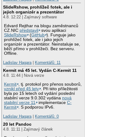
SlideRshow, prohlížeč fotek, ale i
jejich organizér a prezentátor
4.8. 12:22 | Zajímavý software
Edvard Rejthar na blogu zaměstnanců
CZ.NIC
představil
svou aplikaci
SlideRshow
(
GitHub
). Funguje jako
prohlížeč fotek, ale i jako jejich
organizér a prezentátor. Neinstaluje se,
běží přímo v prohlížeči. Bez serveru.
Offline.
Ladislav Hagara
|
Komentářů: 11
Kermit má 45 let. Vydán C-Kermit 11
4.8. 11:44 | Nová verze
Kermit
, tj. protokol pro přenos souborů,
vznikl před 45 lety
. Při této příležitosti
byla po 15 letech od vydání poslední
stabilní verze 9.0.302 vydána
nová
stabilní verze 11
implementace
C-
Kermit
. S podporou IPv6.
Ladislav Hagara
|
Komentářů: 0
20 let Pandoc
4.8. 11:11 | Zajímavý článek