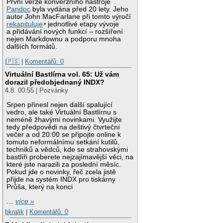
První verze konverzního nástroje
Pandoc
byla vydána před 20 lety. Jeho
autor John MacFarlane při tomto výročí
rekapituluje
jednotlivé etapy vývoje
a přidávání nových funkcí – rozšíření
nejen Markdownu a podporu mnoha
dalších formátů.
|🇵🇸
|
Komentářů: 0
Virtuální Bastlírna vol. 65: Už vám
dorazil předobjednaný INDX?
4.8. 00:55 | Pozvánky
Srpen přinesl nejen další spalující
vedro, ale také Virtuální Bastlírnu s
neméně žhavými novinkami. Využijte
tedy předpovědi na deštivý čtvrteční
večer a od 20:00 se připojte online k
tomuto neformálnímu setkání kutilů,
techniků a vědců, kde se strahovskými
bastlíři proberete nejzajímavější věci, na
které jste narazili za poslední měsíc.
Pokud jde o novinky, řeč zcela jistě
přijde na systém INDX pro tiskárny
Průša, který na konci
…
více »
bkralik
|
Komentářů: 0