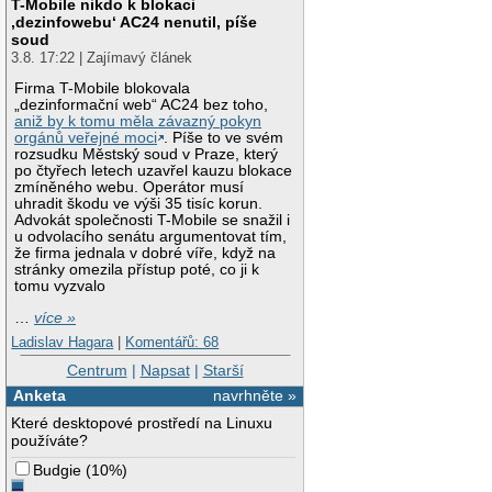
T-Mobile nikdo k blokaci
‚dezinfowebu‘ AC24 nenutil, píše
soud
3.8. 17:22 | Zajímavý článek
Firma T-Mobile blokovala
„dezinformační web“ AC24 bez toho,
aniž by k tomu měla závazný pokyn
orgánů veřejné moci
. Píše to ve svém
rozsudku Městský soud v Praze, který
po čtyřech letech uzavřel kauzu blokace
zmíněného webu. Operátor musí
uhradit škodu ve výši 35 tisíc korun.
Advokát společnosti T-Mobile se snažil i
u odvolacího senátu argumentovat tím,
že firma jednala v dobré víře, když na
stránky omezila přístup poté, co ji k
tomu vyzvalo
…
více »
Ladislav Hagara
|
Komentářů: 68
Centrum
|
Napsat
|
Starší
Anketa
navrhněte »
Které desktopové prostředí na Linuxu
používáte?
Budgie
(
10%
)