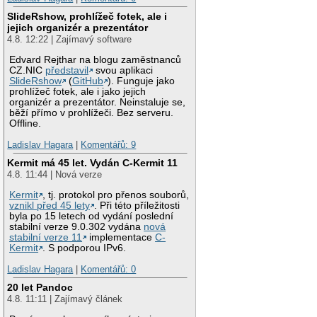
SlideRshow, prohlížeč fotek, ale i
jejich organizér a prezentátor
4.8. 12:22 | Zajímavý software
Edvard Rejthar na blogu zaměstnanců
CZ.NIC
představil
svou aplikaci
SlideRshow
(
GitHub
). Funguje jako
prohlížeč fotek, ale i jako jejich
organizér a prezentátor. Neinstaluje se,
běží přímo v prohlížeči. Bez serveru.
Offline.
Ladislav Hagara
|
Komentářů: 9
Kermit má 45 let. Vydán C-Kermit 11
4.8. 11:44 | Nová verze
Kermit
, tj. protokol pro přenos souborů,
vznikl před 45 lety
. Při této příležitosti
byla po 15 letech od vydání poslední
stabilní verze 9.0.302 vydána
nová
stabilní verze 11
implementace
C-
Kermit
. S podporou IPv6.
Ladislav Hagara
|
Komentářů: 0
20 let Pandoc
4.8. 11:11 | Zajímavý článek