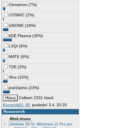
Cinnamon
(
7%
)
COSMIC
(
2%
)
GNOME
(
18%
)
KDE Plasma
(
30%
)
LXQt
(
6%
)
MATE
(
6%
)
TDE
(
2%
)
Xfce
(
15%
)
jiné/žádné
(
23%
)
Celkem 2331 hlasů
Komentářů: 30
, poslední 3.4. 20:20
Rozcestník
AbcLinuxu
Ušetřete 30 %: Windows 11 Pro jen