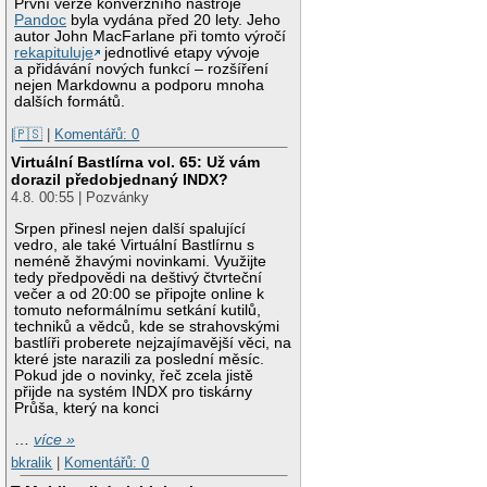
První verze konverzního nástroje
Pandoc
byla vydána před 20 lety. Jeho
autor John MacFarlane při tomto výročí
rekapituluje
jednotlivé etapy vývoje
a přidávání nových funkcí – rozšíření
nejen Markdownu a podporu mnoha
dalších formátů.
|🇵🇸
|
Komentářů: 0
Virtuální Bastlírna vol. 65: Už vám
dorazil předobjednaný INDX?
4.8. 00:55 | Pozvánky
Srpen přinesl nejen další spalující
vedro, ale také Virtuální Bastlírnu s
neméně žhavými novinkami. Využijte
tedy předpovědi na deštivý čtvrteční
večer a od 20:00 se připojte online k
tomuto neformálnímu setkání kutilů,
techniků a vědců, kde se strahovskými
bastlíři proberete nejzajímavější věci, na
které jste narazili za poslední měsíc.
Pokud jde o novinky, řeč zcela jistě
přijde na systém INDX pro tiskárny
Průša, který na konci
…
více »
bkralik
|
Komentářů: 0