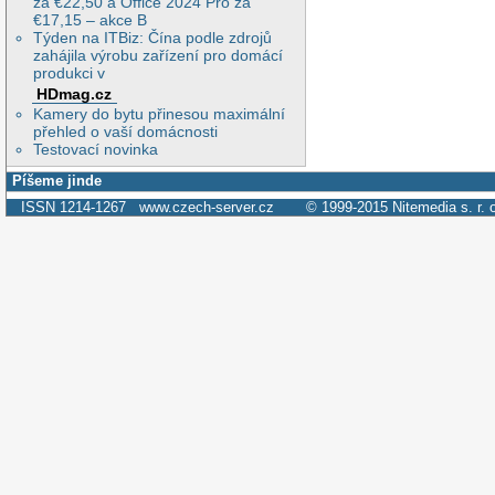
za €22,50 a Office 2024 Pro za
€17,15 – akce B
Týden na ITBiz: Čína podle zdrojů
zahájila výrobu zařízení pro domácí
produkci v
HDmag.cz
Kamery do bytu přinesou maximální
přehled o vaší domácnosti
Testovací novinka
Píšeme jinde
ISSN 1214-1267
www.czech-server.cz
© 1999-2015
Nitemedia s. r. 