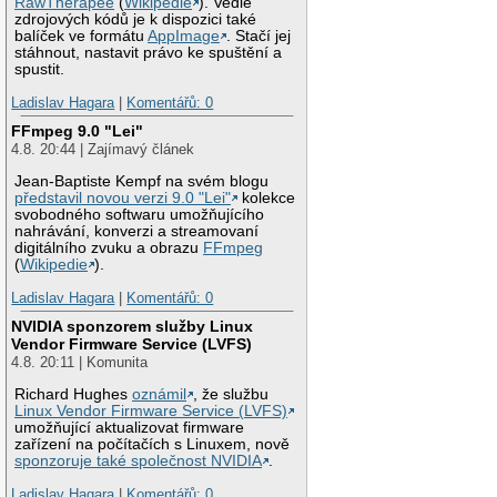
RawTherapee
(
Wikipedie
). Vedle
zdrojových kódů je k dispozici také
balíček ve formátu
AppImage
. Stačí jej
stáhnout, nastavit právo ke spuštění a
spustit.
Ladislav Hagara
|
Komentářů: 0
FFmpeg 9.0 "Lei"
4.8. 20:44 | Zajímavý článek
Jean-Baptiste Kempf na svém blogu
představil novou verzi 9.0 "Lei"
kolekce
svobodného softwaru umožňujícího
nahrávání, konverzi a streamovaní
digitálního zvuku a obrazu
FFmpeg
(
Wikipedie
).
Ladislav Hagara
|
Komentářů: 0
NVIDIA sponzorem služby Linux
Vendor Firmware Service (LVFS)
4.8. 20:11 | Komunita
Richard Hughes
oznámil
, že službu
Linux Vendor Firmware Service (LVFS)
umožňující aktualizovat firmware
zařízení na počítačích s Linuxem, nově
sponzoruje také společnost NVIDIA
.
Ladislav Hagara
|
Komentářů: 0