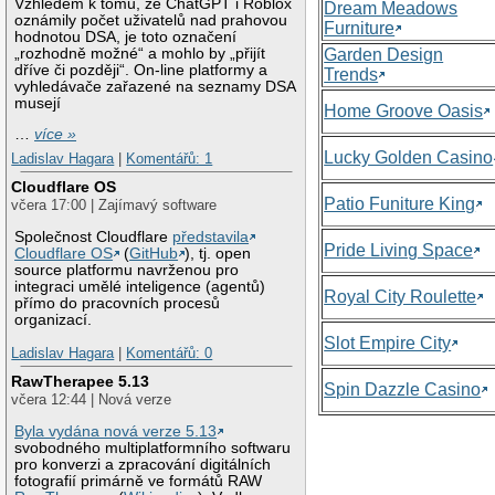
Vzhledem k tomu, že ChatGPT i Roblox
Dream Meadows
oznámily počet uživatelů nad prahovou
Furniture
hodnotou DSA, je toto označení
„rozhodně možné“ a mohlo by „přijít
Garden Design
dříve či později“. On-line platformy a
Trends
vyhledávače zařazené na seznamy DSA
musejí
Home Groove Oasis
…
více »
Lucky Golden Casino
Ladislav Hagara
|
Komentářů: 1
Cloudflare OS
Patio Funiture King
včera 17:00 | Zajímavý software
Společnost Cloudflare
představila
Pride Living Space
Cloudflare OS
(
GitHub
), tj. open
source platformu navrženou pro
integraci umělé inteligence (agentů)
Royal City Roulette
přímo do pracovních procesů
organizací.
Slot Empire City
Ladislav Hagara
|
Komentářů: 0
RawTherapee 5.13
Spin Dazzle Casino
včera 12:44 | Nová verze
Byla vydána nová verze 5.13
svobodného multiplatformního softwaru
pro konverzi a zpracování digitálních
fotografií primárně ve formátů RAW