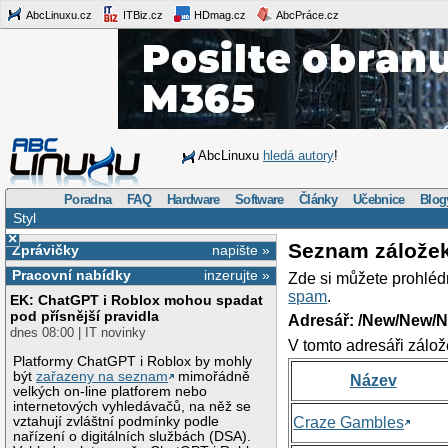
AbcLinuxu.cz
ITBiz.cz
HDmag.cz
AbcPráce.cz
AbcLinuxu
hledá autory
!
Poradna
FAQ
Hardware
Software
Články
Učebnice
Blog
Styl
×
Seznam zálože
Zprávičky
napište »
Pracovní nabídky
inzerujte »
Zde si můžete prohléd
spam
.
EK: ChatGPT i Roblox mohou spadat
pod přísnější pravidla
Adresář: /New/New/N
dnes 08:00 | IT novinky
V tomto adresáři zálož
Platformy ChatGPT i Roblox by mohly
být
zařazeny na seznam
mimořádně
Název
velkých on-line platforem nebo
internetových vyhledávačů, na něž se
vztahují zvláštní podmínky podle
Craze Gambles
nařízení o digitálních službách (DSA).