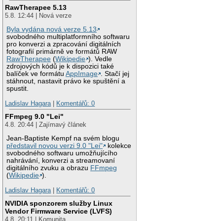
RawTherapee 5.13
5.8. 12:44 | Nová verze
Byla vydána nová verze 5.13
svobodného multiplatformního softwaru
pro konverzi a zpracování digitálních
fotografií primárně ve formátů RAW
RawTherapee
(
Wikipedie
). Vedle
zdrojových kódů je k dispozici také
balíček ve formátu
AppImage
. Stačí jej
stáhnout, nastavit právo ke spuštění a
spustit.
Ladislav Hagara
|
Komentářů: 0
FFmpeg 9.0 "Lei"
4.8. 20:44 | Zajímavý článek
Jean-Baptiste Kempf na svém blogu
představil novou verzi 9.0 "Lei"
kolekce
svobodného softwaru umožňujícího
nahrávání, konverzi a streamovaní
digitálního zvuku a obrazu
FFmpeg
(
Wikipedie
).
Ladislav Hagara
|
Komentářů: 0
NVIDIA sponzorem služby Linux
Vendor Firmware Service (LVFS)
4.8. 20:11 | Komunita