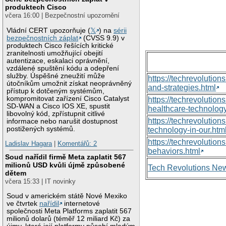
produktech Cisco
včera 16:00 | Bezpečnostní upozornění
Vládní CERT upozorňuje (
𝕏
) na
sérii
bezpečnostních záplat
(CVSS 9.9) v
produktech Cisco řešících kritické
zranitelnosti umožňující obejití
autentizace, eskalaci oprávnění,
vzdálené spuštění kódu a odepření
služby. Úspěšné zneužití může
https://techrevolutio
útočníkům umožnit získat neoprávněný
and-strategies.html
přístup k dotčeným systémům,
kompromitovat zařízení Cisco Catalyst
https://techrevoluti
SD-WAN a Cisco IOS XE, spustit
healthcare-technology
libovolný kód, zpřístupnit citlivé
https://techrevolutio
informace nebo narušit dostupnost
postižených systémů.
technology-in-our.htm
https://techrevolutio
Ladislav Hagara
|
Komentářů: 2
behaviors.html
Soud nařídil firmě Meta zaplatit 567
milionů USD kvůli újmě způsobené
Tech Revolutions Ne
dětem
včera 15:33 | IT novinky
Soud v americkém státě Nové Mexiko
ve čtvrtek
nařídil
internetové
společnosti Meta Platforms zaplatit 567
milionů dolarů (téměř 12 miliard Kč) za