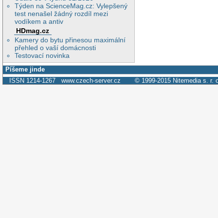
Týden na ScienceMag.cz: Vylepšený
test nenašel žádný rozdíl mezi
vodíkem a antiv
HDmag.cz
Kamery do bytu přinesou maximální
přehled o vaší domácnosti
Testovací novinka
Píšeme jinde
ISSN 1214-1267
www.czech-server.cz
© 1999-2015
Nitemedia s. r. 