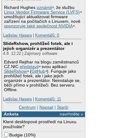
Richard Hughes
oznámil
, že službu
Linux Vendor Firmware Service (LVFS)
umožňující aktualizovat firmware
zařízení na počítačích s Linuxem, nově
sponzoruje také společnost NVIDIA
.
Ladislav Hagara
|
Komentářů: 0
SlideRshow, prohlížeč fotek, ale i
jejich organizér a prezentátor
4.8. 12:22 | Zajímavý software
Edvard Rejthar na blogu zaměstnanců
CZ.NIC
představil
svou aplikaci
SlideRshow
(
GitHub
). Funguje jako
prohlížeč fotek, ale i jako jejich
organizér a prezentátor. Neinstaluje se,
běží přímo v prohlížeči. Bez serveru.
Offline.
Ladislav Hagara
|
Komentářů: 11
Centrum
|
Napsat
|
Starší
Anketa
navrhněte »
Které desktopové prostředí na Linuxu
používáte?
Budgie
(
10%
)