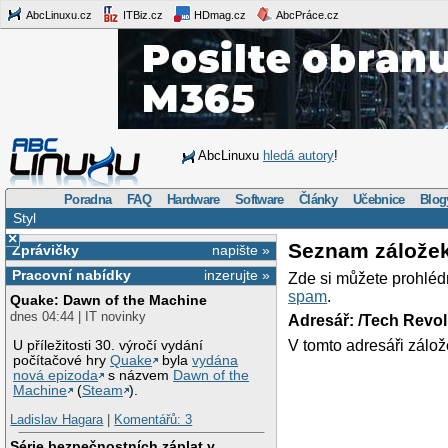
AbcLinuxu.cz
ITBiz.cz
HDmag.cz
AbcPráce.cz
AbcLinuxu
hledá autory
!
Poradna
FAQ
Hardware
Software
Články
Učebnice
Blog
Styl
×
Seznam zálože
Zprávičky
napište »
Pracovní nabídky
inzerujte »
Zde si můžete prohléd
spam
.
Quake: Dawn of the Machine
dnes 04:44 | IT novinky
Adresář: /Tech Revo
V tomto adresáři zálož
U příležitosti 30. výročí vydání
počítačové hry
Quake
byla
vydána
nová epizoda
s názvem
Dawn of the
Machine
(
Steam
).
Ladislav Hagara
|
Komentářů: 3
Série bezpečnostních záplat v