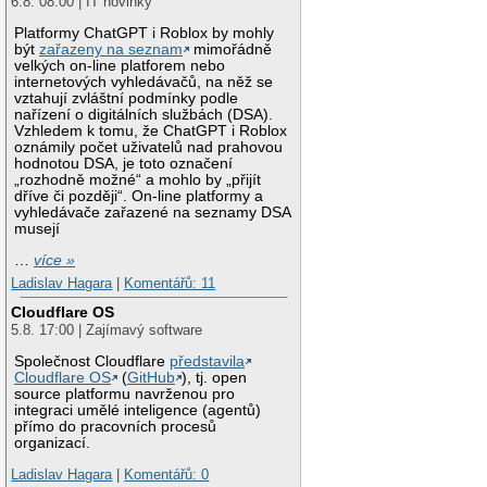
6.8. 08:00 | IT novinky
Platformy ChatGPT i Roblox by mohly
být
zařazeny na seznam
mimořádně
velkých on-line platforem nebo
internetových vyhledávačů, na něž se
vztahují zvláštní podmínky podle
nařízení o digitálních službách (DSA).
Vzhledem k tomu, že ChatGPT i Roblox
oznámily počet uživatelů nad prahovou
hodnotou DSA, je toto označení
„rozhodně možné“ a mohlo by „přijít
dříve či později“. On-line platformy a
vyhledávače zařazené na seznamy DSA
musejí
…
více »
Ladislav Hagara
|
Komentářů: 11
Cloudflare OS
5.8. 17:00 | Zajímavý software
Společnost Cloudflare
představila
Cloudflare OS
(
GitHub
), tj. open
source platformu navrženou pro
integraci umělé inteligence (agentů)
přímo do pracovních procesů
organizací.
Ladislav Hagara
|
Komentářů: 0