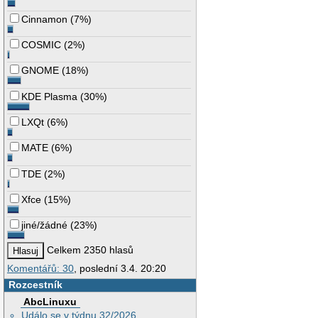
Cinnamon
(
7%
)
COSMIC
(
2%
)
GNOME
(
18%
)
KDE Plasma
(
30%
)
LXQt
(
6%
)
MATE
(
6%
)
TDE
(
2%
)
Xfce
(
15%
)
jiné/žádné
(
23%
)
Celkem 2350 hlasů
Komentářů: 30
, poslední 3.4. 20:20
Rozcestník
AbcLinuxu
Událo se v týdnu 32/2026