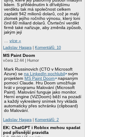
újmy, které její platformy působí mladým
lidem. S přihlédnutím k dřívějšímu
verdiktu tak má společnost celkem
zaplatit 942 milionů dolarů, což je malý
zlomek jejího ročního výnosu, který loni
činil 60 miliard dolarů. Čtvrteční verdikt
firmě také nařizuje, aby změnila způsob,
jakým její
…
více »
Ladislav Hagara
|
Komentářů: 10
MS Paint Doom
včera 12:44 | Humor
Mark Russinovich (CTO v Microsoft
Azure) se
na LinkedIn pochlubil
svým
projektem
MS Paint Doom
napsaným
pomocí Claude. Hru Doom umožňuje
hrát v programu Malování (Microsoft
Paint). Malování funguje jako monitor.
Herní engine (ViZDoom) běží na pozadí
a každý vykreslený snímek hry vkládá
automaticky přes schránku (clipboard)
do Malování.
Ladislav Hagara
|
Komentářů: 2
EK: ChatGPT i Roblox mohou spadat
pod přísnější pravidla