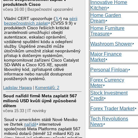
Innovative Home
produktech Cisco
Kitchen
včera 16:00 | Bezpečnostní upozornění
Home Garden
Vládní CERT upozorňuje (
𝕏
) na
sérii
Dream
bezpečnostních záplat
(CVSS 9.9) v
produktech Cisco řešících kritické
Home Furniture
zranitelnosti umožňující obejití
Treasure
autentizace, eskalaci oprávnění,
vzdálené spuštění kódu a odepření
Washroom Shower
služby. Úspěšné zneužití může
útočníkům umožnit získat neoprávněný
Major Finance
přístup k dotčeným systémům,
Market
kompromitovat zařízení Cisco Catalyst
SD-WAN a Cisco IOS XE, spustit
libovolný kód, zpřístupnit citlivé
Personal Finloan
informace nebo narušit dostupnost
postižených systémů.
Forex Currency
Meter
Ladislav Hagara
|
Komentářů: 2
Stock Investment
Soud nařídil firmě Meta zaplatit 567
Credit
milionů USD kvůli újmě způsobené
dětem
Forex Trader Market
včera 15:33 | IT novinky
Tech Revolutions
Soud v americkém státě Nové Mexiko
News
ve čtvrtek
nařídil
internetové
společnosti Meta Platforms zaplatit 567
milionů dolarů (téměř 12 miliard Kč) za