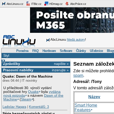
AbcLinuxu.cz
ITBiz.cz
HDmag.cz
AbcPráce.cz
AbcLinuxu
hledá autory
!
Poradna
FAQ
Hardware
Software
Články
Učebnice
Blog
Styl
×
Seznam zálože
Zprávičky
napište »
Pracovní nabídky
inzerujte »
Zde si můžete prohléd
spam
.
Quake: Dawn of the Machine
dnes 04:44 | IT novinky
Adresář: /Tony
V tomto adresáři zálož
U příležitosti 30. výročí vydání
počítačové hry
Quake
byla
vydána
nová epizoda
s názvem
Dawn of the
Název
Machine
(
Steam
).
Smart Home
Ladislav Hagara
|
Komentářů: 3
Features
Série bezpečnostních záplat v