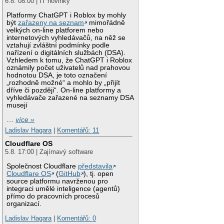
6.8. 08:00 | IT novinky
Platformy ChatGPT i Roblox by mohly
být
zařazeny na seznam
mimořádně
velkých on-line platforem nebo
internetových vyhledávačů, na něž se
vztahují zvláštní podmínky podle
nařízení o digitálních službách (DSA).
Vzhledem k tomu, že ChatGPT i Roblox
oznámily počet uživatelů nad prahovou
hodnotou DSA, je toto označení
„rozhodně možné“ a mohlo by „přijít
dříve či později“. On-line platformy a
vyhledávače zařazené na seznamy DSA
musejí
…
více »
Ladislav Hagara
|
Komentářů: 11
Cloudflare OS
5.8. 17:00 | Zajímavý software
Společnost Cloudflare
představila
Cloudflare OS
(
GitHub
), tj. open
source platformu navrženou pro
integraci umělé inteligence (agentů)
přímo do pracovních procesů
organizací.
Ladislav Hagara
|
Komentářů: 0