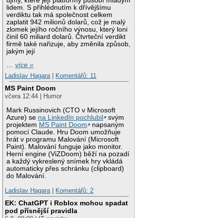
újmy, které její platformy působí mladým
lidem. S přihlédnutím k dřívějšímu
verdiktu tak má společnost celkem
zaplatit 942 milionů dolarů, což je malý
zlomek jejího ročního výnosu, který loni
činil 60 miliard dolarů. Čtvrteční verdikt
firmě také nařizuje, aby změnila způsob,
jakým její
…
více »
Ladislav Hagara
|
Komentářů: 11
MS Paint Doom
včera 12:44 | Humor
Mark Russinovich (CTO v Microsoft
Azure) se
na LinkedIn pochlubil
svým
projektem
MS Paint Doom
napsaným
pomocí Claude. Hru Doom umožňuje
hrát v programu Malování (Microsoft
Paint). Malování funguje jako monitor.
Herní engine (ViZDoom) běží na pozadí
a každý vykreslený snímek hry vkládá
automaticky přes schránku (clipboard)
do Malování.
Ladislav Hagara
|
Komentářů: 2
EK: ChatGPT i Roblox mohou spadat
pod přísnější pravidla