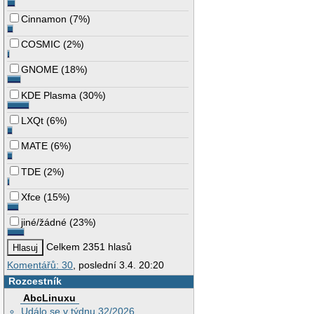
Cinnamon
(
7%
)
COSMIC
(
2%
)
GNOME
(
18%
)
KDE Plasma
(
30%
)
LXQt
(
6%
)
MATE
(
6%
)
TDE
(
2%
)
Xfce
(
15%
)
jiné/žádné
(
23%
)
Celkem 2351 hlasů
Komentářů: 30
, poslední 3.4. 20:20
Rozcestník
AbcLinuxu
Událo se v týdnu 32/2026