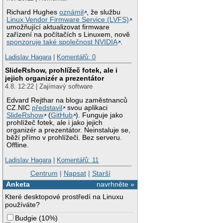
Richard Hughes
oznámil
, že službu
Linux Vendor Firmware Service (LVFS)
umožňující aktualizovat firmware
zařízení na počítačích s Linuxem, nově
sponzoruje také společnost NVIDIA
.
Ladislav Hagara
|
Komentářů: 0
SlideRshow, prohlížeč fotek, ale i
jejich organizér a prezentátor
4.8. 12:22 | Zajímavý software
Edvard Rejthar na blogu zaměstnanců
CZ.NIC
představil
svou aplikaci
SlideRshow
(
GitHub
). Funguje jako
prohlížeč fotek, ale i jako jejich
organizér a prezentátor. Neinstaluje se,
běží přímo v prohlížeči. Bez serveru.
Offline.
Ladislav Hagara
|
Komentářů: 11
Centrum
|
Napsat
|
Starší
Anketa
navrhněte »
Které desktopové prostředí na Linuxu
používáte?
Budgie
(
10%
)