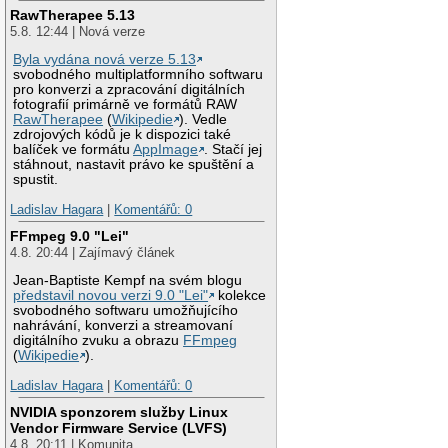
RawTherapee 5.13
5.8. 12:44 | Nová verze
Byla vydána nová verze 5.13
svobodného multiplatformního softwaru
pro konverzi a zpracování digitálních
fotografií primárně ve formátů RAW
RawTherapee
(
Wikipedie
). Vedle
zdrojových kódů je k dispozici také
balíček ve formátu
AppImage
. Stačí jej
stáhnout, nastavit právo ke spuštění a
spustit.
Ladislav Hagara
|
Komentářů: 0
FFmpeg 9.0 "Lei"
4.8. 20:44 | Zajímavý článek
Jean-Baptiste Kempf na svém blogu
představil novou verzi 9.0 "Lei"
kolekce
svobodného softwaru umožňujícího
nahrávání, konverzi a streamovaní
digitálního zvuku a obrazu
FFmpeg
(
Wikipedie
).
Ladislav Hagara
|
Komentářů: 0
NVIDIA sponzorem služby Linux
Vendor Firmware Service (LVFS)
4.8. 20:11 | Komunita