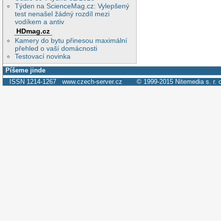
Týden na ScienceMag.cz: Vylepšený
test nenašel žádný rozdíl mezi
vodíkem a antiv
HDmag.cz
Kamery do bytu přinesou maximální
přehled o vaší domácnosti
Testovací novinka
Píšeme jinde
ISSN 1214-1267
www.czech-server.cz
© 1999-2015
Nitemedia s. r. 