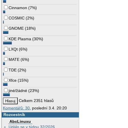
Cinnamon
(
7%
)
COSMIC
(
2%
)
GNOME
(
18%
)
KDE Plasma
(
30%
)
LXQt
(
6%
)
MATE
(
6%
)
TDE
(
2%
)
Xfce
(
15%
)
jiné/žádné
(
23%
)
Celkem 2351 hlasů
Komentářů: 30
, poslední 3.4. 20:20
Rozcestník
AbcLinuxu
Událo se v týdnu 32/2026