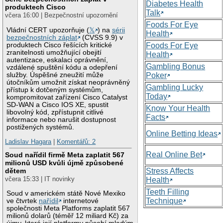
Diabetes Health
produktech Cisco
Talk
včera 16:00 | Bezpečnostní upozornění
Foods For Eye
Vládní CERT upozorňuje (
𝕏
) na
sérii
Health
bezpečnostních záplat
(CVSS 9.9) v
produktech Cisco řešících kritické
Foods For Eye
zranitelnosti umožňující obejití
Health
autentizace, eskalaci oprávnění,
Gambling Bonus
vzdálené spuštění kódu a odepření
služby. Úspěšné zneužití může
Poker
útočníkům umožnit získat neoprávněný
Gambling Lucky
přístup k dotčeným systémům,
Today
kompromitovat zařízení Cisco Catalyst
SD-WAN a Cisco IOS XE, spustit
Know Your Health
libovolný kód, zpřístupnit citlivé
Facts
informace nebo narušit dostupnost
postižených systémů.
Online Betting Ideas
Ladislav Hagara
|
Komentářů: 2
Real Online Bet
Soud nařídil firmě Meta zaplatit 567
milionů USD kvůli újmě způsobené
Stress Affects
dětem
včera 15:33 | IT novinky
Health
Teeth Filling
Soud v americkém státě Nové Mexiko
Technique
ve čtvrtek
nařídil
internetové
společnosti Meta Platforms zaplatit 567
milionů dolarů (téměř 12 miliard Kč) za