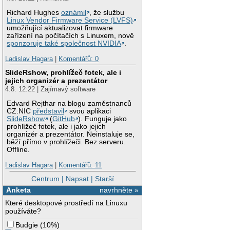
Richard Hughes
oznámil
, že službu
Linux Vendor Firmware Service (LVFS)
umožňující aktualizovat firmware
zařízení na počítačích s Linuxem, nově
sponzoruje také společnost NVIDIA
.
Ladislav Hagara
|
Komentářů: 0
SlideRshow, prohlížeč fotek, ale i
jejich organizér a prezentátor
4.8. 12:22 | Zajímavý software
Edvard Rejthar na blogu zaměstnanců
CZ.NIC
představil
svou aplikaci
SlideRshow
(
GitHub
). Funguje jako
prohlížeč fotek, ale i jako jejich
organizér a prezentátor. Neinstaluje se,
běží přímo v prohlížeči. Bez serveru.
Offline.
Ladislav Hagara
|
Komentářů: 11
Centrum
|
Napsat
|
Starší
Anketa
navrhněte »
Které desktopové prostředí na Linuxu
používáte?
Budgie
(
10%
)