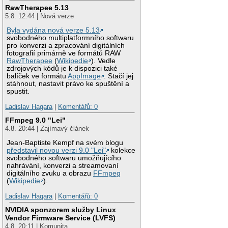
RawTherapee 5.13
5.8. 12:44 | Nová verze
Byla vydána nová verze 5.13
svobodného multiplatformního softwaru
pro konverzi a zpracování digitálních
fotografií primárně ve formátů RAW
RawTherapee
(
Wikipedie
). Vedle
zdrojových kódů je k dispozici také
balíček ve formátu
AppImage
. Stačí jej
stáhnout, nastavit právo ke spuštění a
spustit.
Ladislav Hagara
|
Komentářů: 0
FFmpeg 9.0 "Lei"
4.8. 20:44 | Zajímavý článek
Jean-Baptiste Kempf na svém blogu
představil novou verzi 9.0 "Lei"
kolekce
svobodného softwaru umožňujícího
nahrávání, konverzi a streamovaní
digitálního zvuku a obrazu
FFmpeg
(
Wikipedie
).
Ladislav Hagara
|
Komentářů: 0
NVIDIA sponzorem služby Linux
Vendor Firmware Service (LVFS)
4.8. 20:11 | Komunita