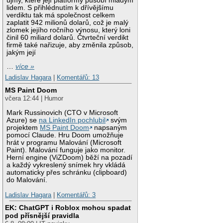
újmy, které její platformy působí mladým
lidem. S přihlédnutím k dřívějšímu
verdiktu tak má společnost celkem
zaplatit 942 milionů dolarů, což je malý
zlomek jejího ročního výnosu, který loni
činil 60 miliard dolarů. Čtvrteční verdikt
firmě také nařizuje, aby změnila způsob,
jakým její
…
více »
Ladislav Hagara
|
Komentářů: 13
MS Paint Doom
včera 12:44 | Humor
Mark Russinovich (CTO v Microsoft
Azure) se
na LinkedIn pochlubil
svým
projektem
MS Paint Doom
napsaným
pomocí Claude. Hru Doom umožňuje
hrát v programu Malování (Microsoft
Paint). Malování funguje jako monitor.
Herní engine (ViZDoom) běží na pozadí
a každý vykreslený snímek hry vkládá
automaticky přes schránku (clipboard)
do Malování.
Ladislav Hagara
|
Komentářů: 3
EK: ChatGPT i Roblox mohou spadat
pod přísnější pravidla