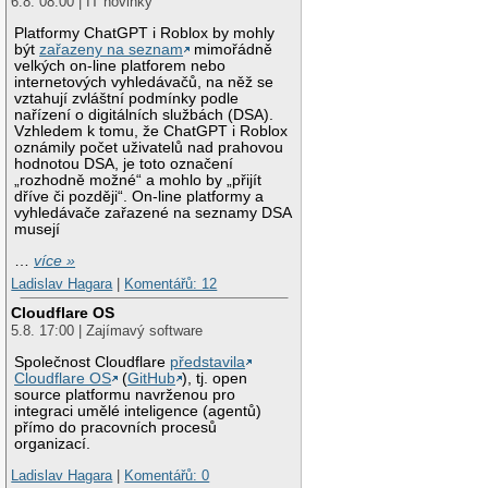
6.8. 08:00 | IT novinky
Platformy ChatGPT i Roblox by mohly
být
zařazeny na seznam
mimořádně
velkých on-line platforem nebo
internetových vyhledávačů, na něž se
vztahují zvláštní podmínky podle
nařízení o digitálních službách (DSA).
Vzhledem k tomu, že ChatGPT i Roblox
oznámily počet uživatelů nad prahovou
hodnotou DSA, je toto označení
„rozhodně možné“ a mohlo by „přijít
dříve či později“. On-line platformy a
vyhledávače zařazené na seznamy DSA
musejí
…
více »
Ladislav Hagara
|
Komentářů: 12
Cloudflare OS
5.8. 17:00 | Zajímavý software
Společnost Cloudflare
představila
Cloudflare OS
(
GitHub
), tj. open
source platformu navrženou pro
integraci umělé inteligence (agentů)
přímo do pracovních procesů
organizací.
Ladislav Hagara
|
Komentářů: 0