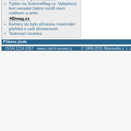
Týden na ScienceMag.cz: Vylepšený
test nenašel žádný rozdíl mezi
vodíkem a antiv
HDmag.cz
Kamery do bytu přinesou maximální
přehled o vaší domácnosti
Testovací novinka
Píšeme jinde
ISSN 1214-1267
www.czech-server.cz
© 1999-2015
Nitemedia s. r. 