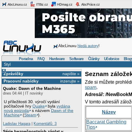
AbcLinuxu.cz
ITBiz.cz
HDmag.cz
AbcPráce.cz
AbcLinuxu
hledá autory
!
Poradna
FAQ
Hardware
Software
Články
Učebnice
Blog
Styl
×
Seznam zálože
Zprávičky
napište »
Pracovní nabídky
inzerujte »
Zde si můžete prohléd
spam
.
Quake: Dawn of the Machine
dnes 04:44 | IT novinky
Adresář: /NewBookM
V tomto adresáři zálož
U příležitosti 30. výročí vydání
počítačové hry
Quake
byla
vydána
nová epizoda
s názvem
Dawn of the
Název
Machine
(
Steam
).
Baccarat Gambling
Ladislav Hagara
|
Komentářů: 3
Tips
Série bezpečnostních záplat v