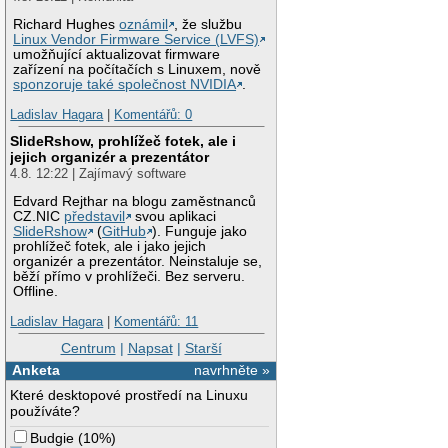
Richard Hughes
oznámil
, že službu
Linux Vendor Firmware Service (LVFS)
umožňující aktualizovat firmware
zařízení na počítačích s Linuxem, nově
sponzoruje také společnost NVIDIA
.
Ladislav Hagara
|
Komentářů: 0
SlideRshow, prohlížeč fotek, ale i
jejich organizér a prezentátor
4.8. 12:22 | Zajímavý software
Edvard Rejthar na blogu zaměstnanců
CZ.NIC
představil
svou aplikaci
SlideRshow
(
GitHub
). Funguje jako
prohlížeč fotek, ale i jako jejich
organizér a prezentátor. Neinstaluje se,
běží přímo v prohlížeči. Bez serveru.
Offline.
Ladislav Hagara
|
Komentářů: 11
Centrum
|
Napsat
|
Starší
Anketa
navrhněte »
Které desktopové prostředí na Linuxu
používáte?
Budgie
(
10%
)