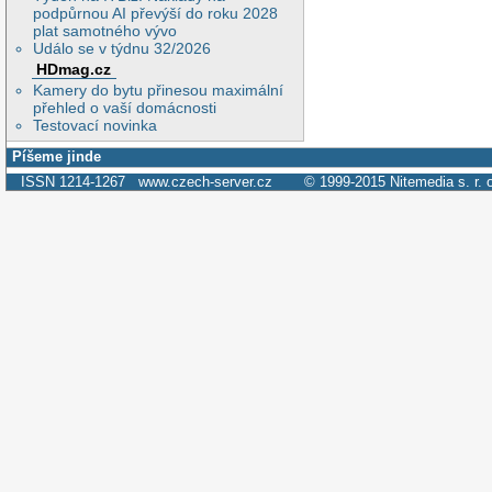
podpůrnou AI převýší do roku 2028
plat samotného vývo
Událo se v týdnu 32/2026
HDmag.cz
Kamery do bytu přinesou maximální
přehled o vaší domácnosti
Testovací novinka
Píšeme jinde
ISSN 1214-1267
www.czech-server.cz
© 1999-2015
Nitemedia s. r. 