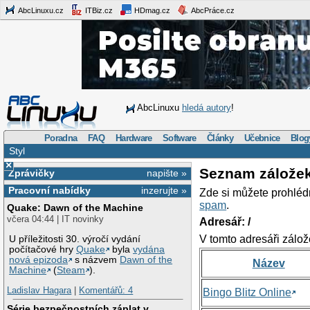
AbcLinuxu.cz
ITBiz.cz
HDmag.cz
AbcPráce.cz
AbcLinuxu
hledá autory
!
Poradna
FAQ
Hardware
Software
Články
Učebnice
Blog
Styl
×
Seznam zálože
Zprávičky
napište »
Pracovní nabídky
inzerujte »
Zde si můžete prohléd
spam
.
Quake: Dawn of the Machine
včera 04:44 | IT novinky
Adresář: /
V tomto adresáři zálož
U příležitosti 30. výročí vydání
počítačové hry
Quake
byla
vydána
nová epizoda
s názvem
Dawn of the
Název
Machine
(
Steam
).
Ladislav Hagara
|
Komentářů: 4
Bingo Blitz Online
Série bezpečnostních záplat v