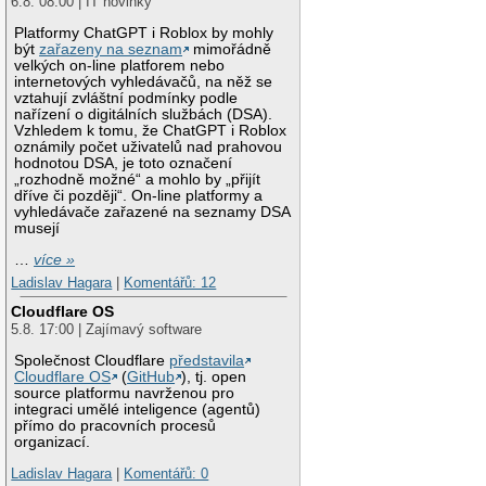
6.8. 08:00 | IT novinky
Platformy ChatGPT i Roblox by mohly
být
zařazeny na seznam
mimořádně
velkých on-line platforem nebo
internetových vyhledávačů, na něž se
vztahují zvláštní podmínky podle
nařízení o digitálních službách (DSA).
Vzhledem k tomu, že ChatGPT i Roblox
oznámily počet uživatelů nad prahovou
hodnotou DSA, je toto označení
„rozhodně možné“ a mohlo by „přijít
dříve či později“. On-line platformy a
vyhledávače zařazené na seznamy DSA
musejí
…
více »
Ladislav Hagara
|
Komentářů: 12
Cloudflare OS
5.8. 17:00 | Zajímavý software
Společnost Cloudflare
představila
Cloudflare OS
(
GitHub
), tj. open
source platformu navrženou pro
integraci umělé inteligence (agentů)
přímo do pracovních procesů
organizací.
Ladislav Hagara
|
Komentářů: 0