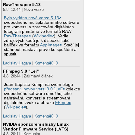
RawTherapee 5.13
5.8. 12:44 | Nová verze
Byla vydána nová verze 5.13
svobodného multiplatformního softwaru
pro konverzi a zpracování digitálních
fotografií primárně ve formátů RAW
RawTherapee
(
Wikipedie
). Vedle
zdrojových kódů je k dispozici také
balíček ve formátu
AppImage
. Stačí jej
stáhnout, nastavit právo ke spuštění a
spustit.
Ladislav Hagara
|
Komentářů: 0
FFmpeg 9.0 "Lei"
4.8. 20:44 | Zajímavý článek
Jean-Baptiste Kempf na svém blogu
představil novou verzi 9.0 "Lei"
kolekce
svobodného softwaru umožňujícího
nahrávání, konverzi a streamovaní
digitálního zvuku a obrazu
FFmpeg
(
Wikipedie
).
Ladislav Hagara
|
Komentářů: 0
NVIDIA sponzorem služby Linux
Vendor Firmware Service (LVFS)
4.8. 20:11 | Komunita