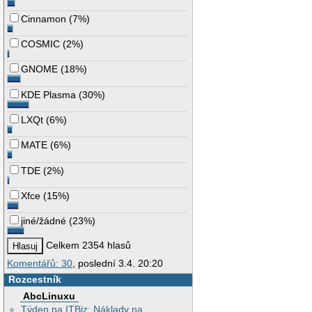
Cinnamon
(
7%
)
COSMIC
(
2%
)
GNOME
(
18%
)
KDE Plasma
(
30%
)
LXQt
(
6%
)
MATE
(
6%
)
TDE
(
2%
)
Xfce
(
15%
)
jiné/žádné
(
23%
)
Celkem 2354 hlasů
Komentářů: 30
, poslední 3.4. 20:20
Rozcestník
AbcLinuxu
Týden na ITBiz: Náklady na