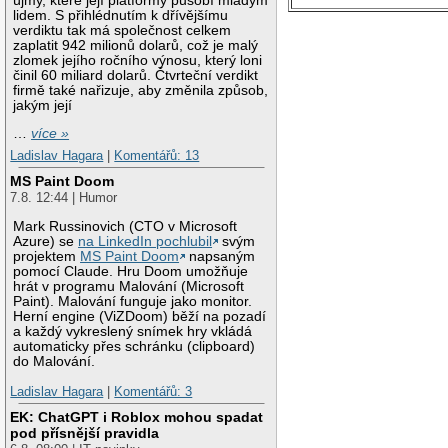
újmy, které její platformy působí mladým
lidem. S přihlédnutím k dřívějšímu
verdiktu tak má společnost celkem
zaplatit 942 milionů dolarů, což je malý
zlomek jejího ročního výnosu, který loni
činil 60 miliard dolarů. Čtvrteční verdikt
firmě také nařizuje, aby změnila způsob,
jakým její
…
více »
Ladislav Hagara
|
Komentářů: 13
MS Paint Doom
7.8. 12:44 | Humor
Mark Russinovich (CTO v Microsoft
Azure) se
na LinkedIn pochlubil
svým
projektem
MS Paint Doom
napsaným
pomocí Claude. Hru Doom umožňuje
hrát v programu Malování (Microsoft
Paint). Malování funguje jako monitor.
Herní engine (ViZDoom) běží na pozadí
a každý vykreslený snímek hry vkládá
automaticky přes schránku (clipboard)
do Malování.
Ladislav Hagara
|
Komentářů: 3
EK: ChatGPT i Roblox mohou spadat
pod přísnější pravidla