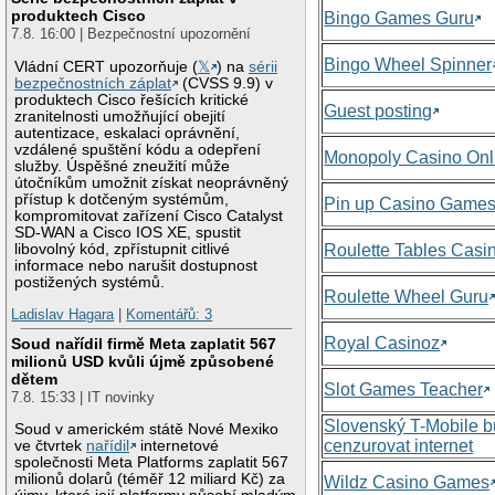
produktech Cisco
Bingo Games Guru
7.8. 16:00 | Bezpečnostní upozornění
Bingo Wheel Spinner
Vládní CERT upozorňuje (
𝕏
) na
sérii
bezpečnostních záplat
(CVSS 9.9) v
produktech Cisco řešících kritické
Guest posting
zranitelnosti umožňující obejití
autentizace, eskalaci oprávnění,
vzdálené spuštění kódu a odepření
Monopoly Casino Onl
služby. Úspěšné zneužití může
útočníkům umožnit získat neoprávněný
přístup k dotčeným systémům,
Pin up Casino Game
kompromitovat zařízení Cisco Catalyst
SD-WAN a Cisco IOS XE, spustit
libovolný kód, zpřístupnit citlivé
Roulette Tables Casi
informace nebo narušit dostupnost
postižených systémů.
Roulette Wheel Guru
Ladislav Hagara
|
Komentářů: 3
Royal Casinoz
Soud nařídil firmě Meta zaplatit 567
milionů USD kvůli újmě způsobené
dětem
Slot Games Teacher
7.8. 15:33 | IT novinky
Slovenský T-Mobile 
Soud v americkém státě Nové Mexiko
cenzurovat internet
ve čtvrtek
nařídil
internetové
společnosti Meta Platforms zaplatit 567
milionů dolarů (téměř 12 miliard Kč) za
Wildz Casino Games