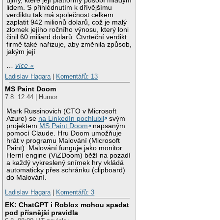
újmy, které její platformy působí mladým
lidem. S přihlédnutím k dřívějšímu
verdiktu tak má společnost celkem
zaplatit 942 milionů dolarů, což je malý
zlomek jejího ročního výnosu, který loni
činil 60 miliard dolarů. Čtvrteční verdikt
firmě také nařizuje, aby změnila způsob,
jakým její
…
více »
Ladislav Hagara
|
Komentářů: 13
MS Paint Doom
7.8. 12:44 | Humor
Mark Russinovich (CTO v Microsoft
Azure) se
na LinkedIn pochlubil
svým
projektem
MS Paint Doom
napsaným
pomocí Claude. Hru Doom umožňuje
hrát v programu Malování (Microsoft
Paint). Malování funguje jako monitor.
Herní engine (ViZDoom) běží na pozadí
a každý vykreslený snímek hry vkládá
automaticky přes schránku (clipboard)
do Malování.
Ladislav Hagara
|
Komentářů: 3
EK: ChatGPT i Roblox mohou spadat
pod přísnější pravidla