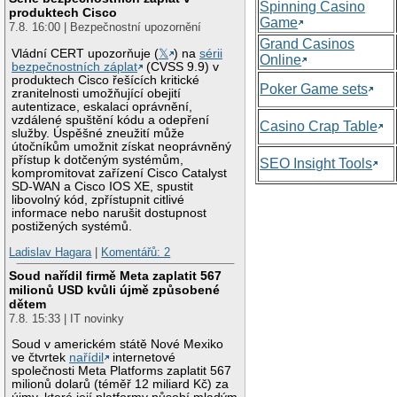
Spinning Casino
produktech Cisco
Game
7.8. 16:00 | Bezpečnostní upozornění
Grand Casinos
Vládní CERT upozorňuje (
𝕏
) na
sérii
Online
bezpečnostních záplat
(CVSS 9.9) v
produktech Cisco řešících kritické
Poker Game sets
zranitelnosti umožňující obejití
autentizace, eskalaci oprávnění,
vzdálené spuštění kódu a odepření
Casino Crap Table
služby. Úspěšné zneužití může
útočníkům umožnit získat neoprávněný
přístup k dotčeným systémům,
SEO Insight Tools
kompromitovat zařízení Cisco Catalyst
SD-WAN a Cisco IOS XE, spustit
libovolný kód, zpřístupnit citlivé
informace nebo narušit dostupnost
postižených systémů.
Ladislav Hagara
|
Komentářů: 2
Soud nařídil firmě Meta zaplatit 567
milionů USD kvůli újmě způsobené
dětem
7.8. 15:33 | IT novinky
Soud v americkém státě Nové Mexiko
ve čtvrtek
nařídil
internetové
společnosti Meta Platforms zaplatit 567
milionů dolarů (téměř 12 miliard Kč) za