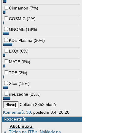
Cinnamon
(
7%
)
COSMIC
(
2%
)
GNOME
(
18%
)
KDE Plasma
(
30%
)
LXQt
(
6%
)
MATE
(
6%
)
TDE
(
2%
)
Xfce
(
15%
)
jiné/žádné
(
23%
)
Celkem 2352 hlasů
Komentářů: 30
, poslední 3.4. 20:20
Rozcestník
AbcLinuxu
Týden na ITBiz: Náklady na