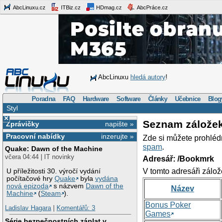
AbcLinuxu.cz
ITBiz.cz
HDmag.cz
AbcPráce.cz
AbcLinuxu
hledá autory
!
Poradna
FAQ
Hardware
Software
Články
Učebnice
Blog
Styl
×
Seznam zálože
Zprávičky
napište »
Pracovní nabídky
inzerujte »
Zde si můžete prohléd
spam
.
Quake: Dawn of the Machine
včera 04:44 | IT novinky
Adresář: /Bookmrk
V tomto adresáři zálož
U příležitosti 30. výročí vydání
počítačové hry
Quake
byla
vydána
nová epizoda
s názvem
Dawn of the
Název
Machine
(
Steam
).
Bonus Poker
Ladislav Hagara
|
Komentářů: 3
Games
Série bezpečnostních záplat v