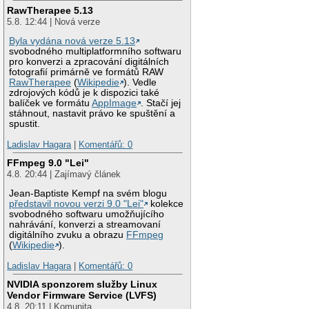
RawTherapee 5.13
5.8. 12:44 | Nová verze
Byla vydána nová verze 5.13
svobodného multiplatformního softwaru
pro konverzi a zpracování digitálních
fotografií primárně ve formátů RAW
RawTherapee
(
Wikipedie
). Vedle
zdrojových kódů je k dispozici také
balíček ve formátu
AppImage
. Stačí jej
stáhnout, nastavit právo ke spuštění a
spustit.
Ladislav Hagara
|
Komentářů: 0
FFmpeg 9.0 "Lei"
4.8. 20:44 | Zajímavý článek
Jean-Baptiste Kempf na svém blogu
představil novou verzi 9.0 "Lei"
kolekce
svobodného softwaru umožňujícího
nahrávání, konverzi a streamovaní
digitálního zvuku a obrazu
FFmpeg
(
Wikipedie
).
Ladislav Hagara
|
Komentářů: 0
NVIDIA sponzorem služby Linux
Vendor Firmware Service (LVFS)
4.8. 20:11 | Komunita