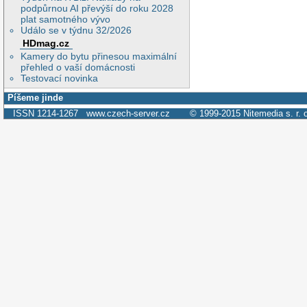
podpůrnou AI převýší do roku 2028
plat samotného vývo
Událo se v týdnu 32/2026
HDmag.cz
Kamery do bytu přinesou maximální
přehled o vaší domácnosti
Testovací novinka
Píšeme jinde
ISSN 1214-1267
www.czech-server.cz
© 1999-2015
Nitemedia s. r. 