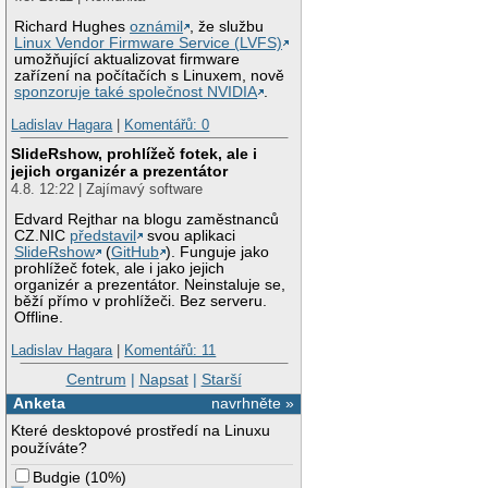
Richard Hughes
oznámil
, že službu
Linux Vendor Firmware Service (LVFS)
umožňující aktualizovat firmware
zařízení na počítačích s Linuxem, nově
sponzoruje také společnost NVIDIA
.
Ladislav Hagara
|
Komentářů: 0
SlideRshow, prohlížeč fotek, ale i
jejich organizér a prezentátor
4.8. 12:22 | Zajímavý software
Edvard Rejthar na blogu zaměstnanců
CZ.NIC
představil
svou aplikaci
SlideRshow
(
GitHub
). Funguje jako
prohlížeč fotek, ale i jako jejich
organizér a prezentátor. Neinstaluje se,
běží přímo v prohlížeči. Bez serveru.
Offline.
Ladislav Hagara
|
Komentářů: 11
Centrum
|
Napsat
|
Starší
Anketa
navrhněte »
Které desktopové prostředí na Linuxu
používáte?
Budgie
(
10%
)