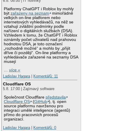
6.8. 08:00 | IT novinky
Platformy ChatGPT i Roblox by mohly
být
zařazeny na seznam
mimořádně
velkých on-line platforem nebo
internetových vyhledávačů, na něž se
vztahují zvláštní podmínky podle
nařízení o digitálních službách (DSA).
Vzhledem k tomu, že ChatGPT i Roblox
oznámily počet uživatelů nad prahovou
hodnotou DSA, je toto označení
„rozhodně možné“ a mohlo by „přijít
dříve či později“. On-line platformy a
vyhledávače zařazené na seznamy DSA
musejí
…
více »
Ladislav Hagara
|
Komentářů: 11
Cloudflare OS
5.8. 17:00 | Zajímavý software
Společnost Cloudflare
představila
Cloudflare OS
(
GitHub
), tj. open
source platformu navrženou pro
integraci umělé inteligence (agentů)
přímo do pracovních procesů
organizací.
Ladislav Hagara
|
Komentářů: 0