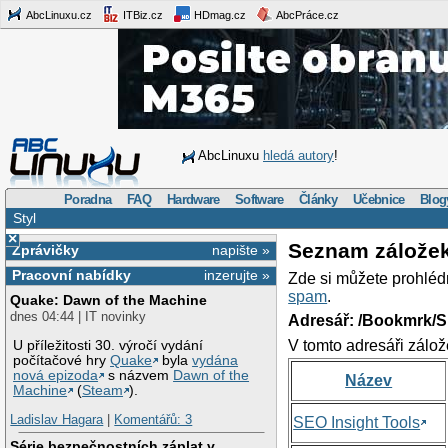
AbcLinuxu.cz
ITBiz.cz
HDmag.cz
AbcPráce.cz
AbcLinuxu
hledá autory
!
Poradna
FAQ
Hardware
Software
Články
Učebnice
Blog
Styl
×
Seznam zálože
Zprávičky
napište »
Pracovní nabídky
inzerujte »
Zde si můžete prohléd
spam
.
Quake: Dawn of the Machine
dnes 04:44 | IT novinky
Adresář: /Bookmrk/S
V tomto adresáři zálož
U příležitosti 30. výročí vydání
počítačové hry
Quake
byla
vydána
nová epizoda
s názvem
Dawn of the
Název
Machine
(
Steam
).
Ladislav Hagara
|
Komentářů: 3
SEO Insight Tools
Série bezpečnostních záplat v