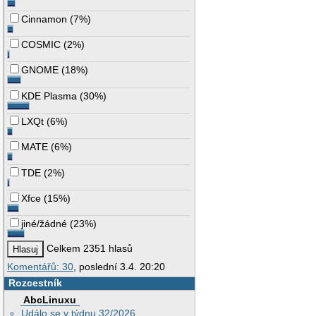
Cinnamon
(
7%
)
COSMIC
(
2%
)
GNOME
(
18%
)
KDE Plasma
(
30%
)
LXQt
(
6%
)
MATE
(
6%
)
TDE
(
2%
)
Xfce
(
15%
)
jiné/žádné
(
23%
)
Celkem 2351 hlasů
Komentářů: 30
, poslední 3.4. 20:20
Rozcestník
AbcLinuxu
Událo se v týdnu 32/2026