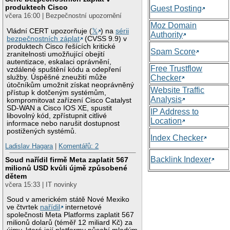
produktech Cisco
Guest Posting
včera 16:00 | Bezpečnostní upozornění
Moz Domain
Vládní CERT upozorňuje (
𝕏
) na
sérii
Authority
bezpečnostních záplat
(CVSS 9.9) v
produktech Cisco řešících kritické
Spam Score
zranitelnosti umožňující obejití
autentizace, eskalaci oprávnění,
Free Trustflow
vzdálené spuštění kódu a odepření
služby. Úspěšné zneužití může
Checker
útočníkům umožnit získat neoprávněný
Website Traffic
přístup k dotčeným systémům,
Analysis
kompromitovat zařízení Cisco Catalyst
SD-WAN a Cisco IOS XE, spustit
IP Address to
libovolný kód, zpřístupnit citlivé
Location
informace nebo narušit dostupnost
postižených systémů.
Index Checker
Ladislav Hagara
|
Komentářů: 2
Backlink Indexer
Soud nařídil firmě Meta zaplatit 567
milionů USD kvůli újmě způsobené
dětem
včera 15:33 | IT novinky
Soud v americkém státě Nové Mexiko
ve čtvrtek
nařídil
internetové
společnosti Meta Platforms zaplatit 567
milionů dolarů (téměř 12 miliard Kč) za