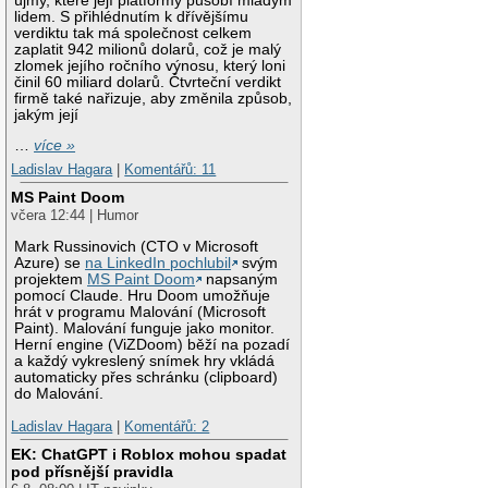
újmy, které její platformy působí mladým
lidem. S přihlédnutím k dřívějšímu
verdiktu tak má společnost celkem
zaplatit 942 milionů dolarů, což je malý
zlomek jejího ročního výnosu, který loni
činil 60 miliard dolarů. Čtvrteční verdikt
firmě také nařizuje, aby změnila způsob,
jakým její
…
více »
Ladislav Hagara
|
Komentářů: 11
MS Paint Doom
včera 12:44 | Humor
Mark Russinovich (CTO v Microsoft
Azure) se
na LinkedIn pochlubil
svým
projektem
MS Paint Doom
napsaným
pomocí Claude. Hru Doom umožňuje
hrát v programu Malování (Microsoft
Paint). Malování funguje jako monitor.
Herní engine (ViZDoom) běží na pozadí
a každý vykreslený snímek hry vkládá
automaticky přes schránku (clipboard)
do Malování.
Ladislav Hagara
|
Komentářů: 2
EK: ChatGPT i Roblox mohou spadat
pod přísnější pravidla