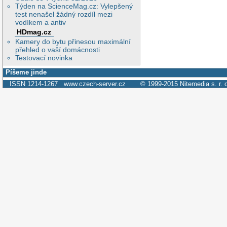
Týden na ScienceMag.cz: Vylepšený
test nenašel žádný rozdíl mezi
vodíkem a antiv
HDmag.cz
Kamery do bytu přinesou maximální
přehled o vaší domácnosti
Testovací novinka
Píšeme jinde
ISSN 1214-1267
www.czech-server.cz
© 1999-2015
Nitemedia s. r. 