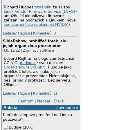
Richard Hughes
oznámil
, že službu
Linux Vendor Firmware Service (LVFS)
umožňující aktualizovat firmware
zařízení na počítačích s Linuxem, nově
sponzoruje také společnost NVIDIA
.
Ladislav Hagara
|
Komentářů: 0
SlideRshow, prohlížeč fotek, ale i
jejich organizér a prezentátor
4.8. 12:22 | Zajímavý software
Edvard Rejthar na blogu zaměstnanců
CZ.NIC
představil
svou aplikaci
SlideRshow
(
GitHub
). Funguje jako
prohlížeč fotek, ale i jako jejich
organizér a prezentátor. Neinstaluje se,
běží přímo v prohlížeči. Bez serveru.
Offline.
Ladislav Hagara
|
Komentářů: 11
Centrum
|
Napsat
|
Starší
Anketa
navrhněte »
Které desktopové prostředí na Linuxu
používáte?
Budgie
(
10%
)