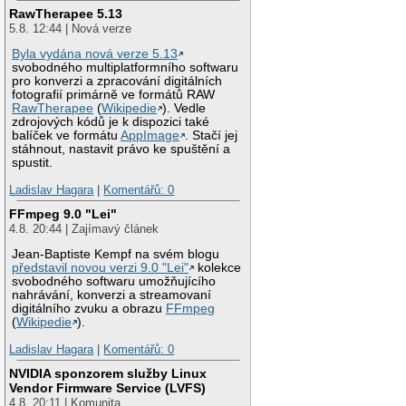
RawTherapee 5.13
5.8. 12:44 | Nová verze
Byla vydána nová verze 5.13
svobodného multiplatformního softwaru
pro konverzi a zpracování digitálních
fotografií primárně ve formátů RAW
RawTherapee
(
Wikipedie
). Vedle
zdrojových kódů je k dispozici také
balíček ve formátu
AppImage
. Stačí jej
stáhnout, nastavit právo ke spuštění a
spustit.
Ladislav Hagara
|
Komentářů: 0
FFmpeg 9.0 "Lei"
4.8. 20:44 | Zajímavý článek
Jean-Baptiste Kempf na svém blogu
představil novou verzi 9.0 "Lei"
kolekce
svobodného softwaru umožňujícího
nahrávání, konverzi a streamovaní
digitálního zvuku a obrazu
FFmpeg
(
Wikipedie
).
Ladislav Hagara
|
Komentářů: 0
NVIDIA sponzorem služby Linux
Vendor Firmware Service (LVFS)
4.8. 20:11 | Komunita