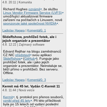
4.8. 20:11 | Komunita
Richard Hughes
oznámil
, že službu
Linux Vendor Firmware Service (LVFS)
umožňující aktualizovat firmware
zařízení na počítačích s Linuxem, nově
sponzoruje také společnost NVIDIA
.
Ladislav Hagara
|
Komentářů: 1
SlideRshow, prohlížeč fotek, ale i
jejich organizér a prezentátor
4.8. 12:22 | Zajímavý software
Edvard Rejthar na blogu zaměstnanců
CZ.NIC
představil
svou aplikaci
SlideRshow
(
GitHub
). Funguje jako
prohlížeč fotek, ale i jako jejich
organizér a prezentátor. Neinstaluje se,
běží přímo v prohlížeči. Bez serveru.
Offline.
Ladislav Hagara
|
Komentářů: 3
Kermit má 45 let. Vydán C-Kermit 11
4.8. 11:44 | Nová verze
Kermit
, tj. protokol pro přenos souborů,
vznikl před 45 lety
. Při této příležitosti
byla po 15 letech od vydání poslední