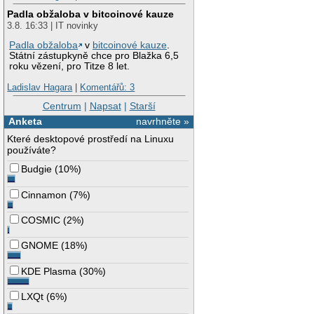
Padla obžaloba v bitcoinové kauze
3.8. 16:33 | IT novinky
Padla obžaloba
v
bitcoinové kauze
.
Státní zástupkyně chce pro Blažka 6,5
roku vězení, pro Titze 8 let.
Ladislav Hagara
|
Komentářů: 3
Centrum
|
Napsat
|
Starší
Anketa
navrhněte »
Které desktopové prostředí na Linuxu
používáte?
Budgie
(
10%
)
Cinnamon
(
7%
)
COSMIC
(
2%
)
GNOME
(
18%
)
KDE Plasma
(
30%
)
LXQt
(
6%
)