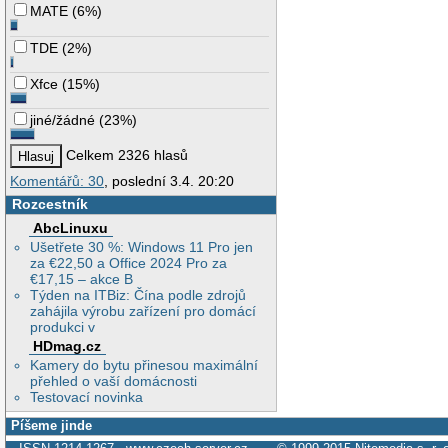
MATE
(
6%
)
TDE
(
2%
)
Xfce
(
15%
)
jiné/žádné
(
23%
)
Celkem 2326 hlasů
Komentářů: 30
, poslední 3.4. 20:20
Rozcestník
AbcLinuxu
Ušetřete 30 %: Windows 11 Pro jen
za €22,50 a Office 2024 Pro za
€17,15 – akce B
Týden na ITBiz: Čína podle zdrojů
zahájila výrobu zařízení pro domácí
produkci v
HDmag.cz
Kamery do bytu přinesou maximální
přehled o vaší domácnosti
Testovací novinka
Píšeme jinde