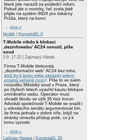
které jste narazili za poslední měsíc.
Pokud jde o novinky, řeč zcela jistě
přijde na systém INDX pro tiskárny
Průša, který na konci
…
více »
bkralik
|
Komentářů: 0
T-Mobile nikdo k blokaci
‚dezinfowebu‘ AC24 nenutil, píše
soud
3.8. 17:22 | Zajímavý článek
Firma T-Mobile blokovala
„dezinformační web“ AC24 bez toho,
aniž by k tomu měla závazný pokyn
orgánů veřejné moci
. Píše to ve svém
rozsudku Městský soud v Praze, který
po čtyřech letech uzavřel kauzu blokace
zmíněného webu. Operátor musí
uhradit škodu ve výši 35 tisíc korun.
Advokát společnosti T-Mobile se snažil i
u odvolacího senátu argumentovat tím,
že firma jednala v dobré víře, když na
stránky omezila přístup poté, co ji k
tomu vyzvalo
…
více »
Ladislav Hagara
|
Komentářů: 50