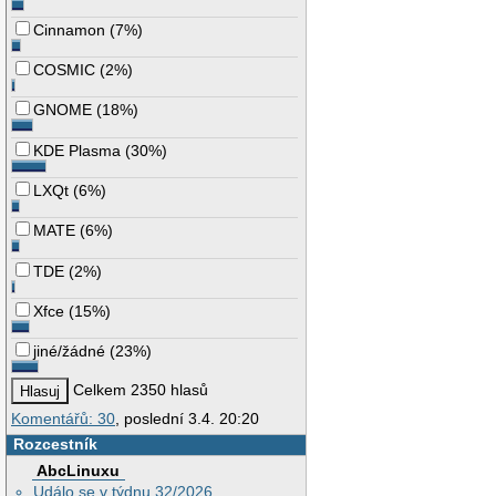
Cinnamon
(
7%
)
COSMIC
(
2%
)
GNOME
(
18%
)
KDE Plasma
(
30%
)
LXQt
(
6%
)
MATE
(
6%
)
TDE
(
2%
)
Xfce
(
15%
)
jiné/žádné
(
23%
)
Celkem 2350 hlasů
Komentářů: 30
, poslední 3.4. 20:20
Rozcestník
AbcLinuxu
Událo se v týdnu 32/2026