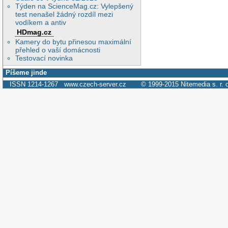
Týden na ScienceMag.cz: Vylepšený
test nenašel žádný rozdíl mezi
vodíkem a antiv
HDmag.cz
Kamery do bytu přinesou maximální
přehled o vaší domácnosti
Testovací novinka
Píšeme jinde
ISSN 1214-1267
www.czech-server.cz
© 1999-2015
Nitemedia s. r. 