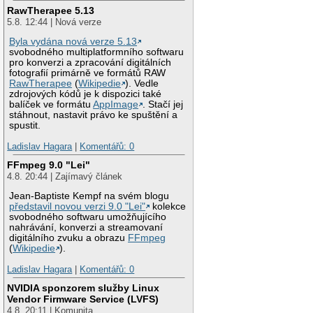
RawTherapee 5.13
5.8. 12:44 | Nová verze
Byla vydána nová verze 5.13
svobodného multiplatformního softwaru
pro konverzi a zpracování digitálních
fotografií primárně ve formátů RAW
RawTherapee
(
Wikipedie
). Vedle
zdrojových kódů je k dispozici také
balíček ve formátu
AppImage
. Stačí jej
stáhnout, nastavit právo ke spuštění a
spustit.
Ladislav Hagara
|
Komentářů: 0
FFmpeg 9.0 "Lei"
4.8. 20:44 | Zajímavý článek
Jean-Baptiste Kempf na svém blogu
představil novou verzi 9.0 "Lei"
kolekce
svobodného softwaru umožňujícího
nahrávání, konverzi a streamovaní
digitálního zvuku a obrazu
FFmpeg
(
Wikipedie
).
Ladislav Hagara
|
Komentářů: 0
NVIDIA sponzorem služby Linux
Vendor Firmware Service (LVFS)
4.8. 20:11 | Komunita