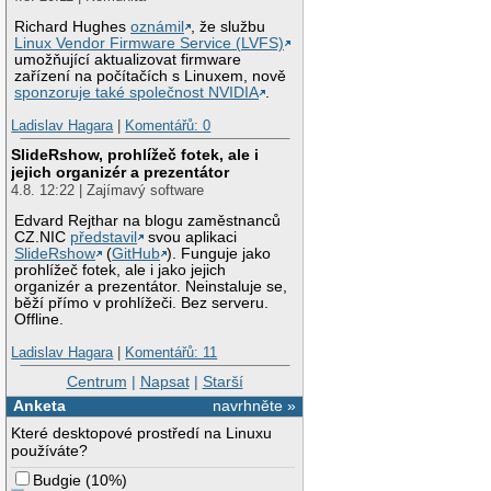
Richard Hughes
oznámil
, že službu
Linux Vendor Firmware Service (LVFS)
umožňující aktualizovat firmware
zařízení na počítačích s Linuxem, nově
sponzoruje také společnost NVIDIA
.
Ladislav Hagara
|
Komentářů: 0
SlideRshow, prohlížeč fotek, ale i
jejich organizér a prezentátor
4.8. 12:22 | Zajímavý software
Edvard Rejthar na blogu zaměstnanců
CZ.NIC
představil
svou aplikaci
SlideRshow
(
GitHub
). Funguje jako
prohlížeč fotek, ale i jako jejich
organizér a prezentátor. Neinstaluje se,
běží přímo v prohlížeči. Bez serveru.
Offline.
Ladislav Hagara
|
Komentářů: 11
Centrum
|
Napsat
|
Starší
Anketa
navrhněte »
Které desktopové prostředí na Linuxu
používáte?
Budgie
(
10%
)