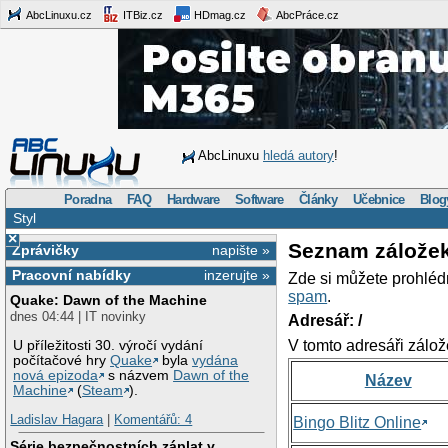
AbcLinuxu.cz
ITBiz.cz
HDmag.cz
AbcPráce.cz
AbcLinuxu
hledá autory
!
Poradna
FAQ
Hardware
Software
Články
Učebnice
Blog
Styl
×
Seznam zálože
Zprávičky
napište »
Pracovní nabídky
inzerujte »
Zde si můžete prohléd
spam
.
Quake: Dawn of the Machine
dnes 04:44 | IT novinky
Adresář: /
V tomto adresáři zálož
U příležitosti 30. výročí vydání
počítačové hry
Quake
byla
vydána
nová epizoda
s názvem
Dawn of the
Název
Machine
(
Steam
).
Ladislav Hagara
|
Komentářů: 4
Bingo Blitz Online
Série bezpečnostních záplat v