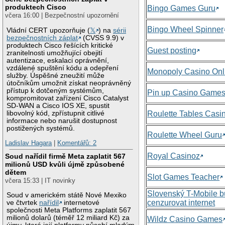
produktech Cisco
Bingo Games Guru
včera 16:00 | Bezpečnostní upozornění
Bingo Wheel Spinner
Vládní CERT upozorňuje (
𝕏
) na
sérii
bezpečnostních záplat
(CVSS 9.9) v
produktech Cisco řešících kritické
Guest posting
zranitelnosti umožňující obejití
autentizace, eskalaci oprávnění,
vzdálené spuštění kódu a odepření
Monopoly Casino Onl
služby. Úspěšné zneužití může
útočníkům umožnit získat neoprávněný
přístup k dotčeným systémům,
Pin up Casino Game
kompromitovat zařízení Cisco Catalyst
SD-WAN a Cisco IOS XE, spustit
libovolný kód, zpřístupnit citlivé
Roulette Tables Casi
informace nebo narušit dostupnost
postižených systémů.
Roulette Wheel Guru
Ladislav Hagara
|
Komentářů: 2
Royal Casinoz
Soud nařídil firmě Meta zaplatit 567
milionů USD kvůli újmě způsobené
dětem
Slot Games Teacher
včera 15:33 | IT novinky
Slovenský T-Mobile 
Soud v americkém státě Nové Mexiko
cenzurovat internet
ve čtvrtek
nařídil
internetové
společnosti Meta Platforms zaplatit 567
milionů dolarů (téměř 12 miliard Kč) za
Wildz Casino Games