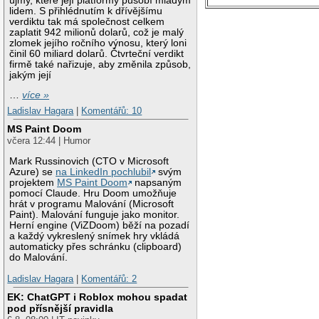
újmy, které její platformy působí mladým
lidem. S přihlédnutím k dřívějšímu
verdiktu tak má společnost celkem
zaplatit 942 milionů dolarů, což je malý
zlomek jejího ročního výnosu, který loni
činil 60 miliard dolarů. Čtvrteční verdikt
firmě také nařizuje, aby změnila způsob,
jakým její
…
více »
Ladislav Hagara
|
Komentářů: 10
MS Paint Doom
včera 12:44 | Humor
Mark Russinovich (CTO v Microsoft
Azure) se
na LinkedIn pochlubil
svým
projektem
MS Paint Doom
napsaným
pomocí Claude. Hru Doom umožňuje
hrát v programu Malování (Microsoft
Paint). Malování funguje jako monitor.
Herní engine (ViZDoom) běží na pozadí
a každý vykreslený snímek hry vkládá
automaticky přes schránku (clipboard)
do Malování.
Ladislav Hagara
|
Komentářů: 2
EK: ChatGPT i Roblox mohou spadat
pod přísnější pravidla