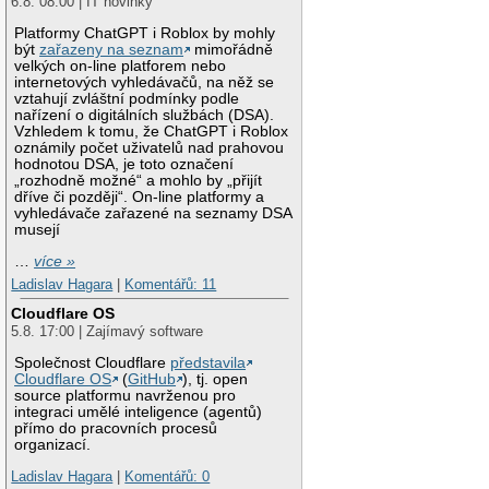
6.8. 08:00 | IT novinky
Platformy ChatGPT i Roblox by mohly
být
zařazeny na seznam
mimořádně
velkých on-line platforem nebo
internetových vyhledávačů, na něž se
vztahují zvláštní podmínky podle
nařízení o digitálních službách (DSA).
Vzhledem k tomu, že ChatGPT i Roblox
oznámily počet uživatelů nad prahovou
hodnotou DSA, je toto označení
„rozhodně možné“ a mohlo by „přijít
dříve či později“. On-line platformy a
vyhledávače zařazené na seznamy DSA
musejí
…
více »
Ladislav Hagara
|
Komentářů: 11
Cloudflare OS
5.8. 17:00 | Zajímavý software
Společnost Cloudflare
představila
Cloudflare OS
(
GitHub
), tj. open
source platformu navrženou pro
integraci umělé inteligence (agentů)
přímo do pracovních procesů
organizací.
Ladislav Hagara
|
Komentářů: 0