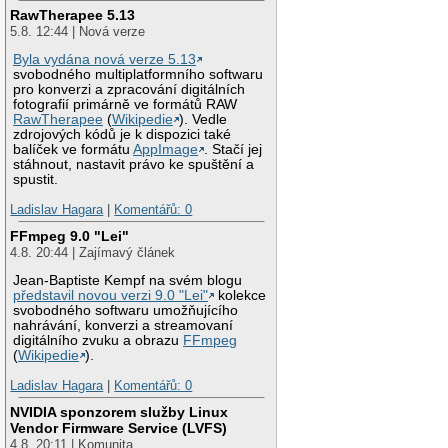
RawTherapee 5.13
5.8. 12:44 | Nová verze
Byla vydána nová verze 5.13
svobodného multiplatformního softwaru
pro konverzi a zpracování digitálních
fotografií primárně ve formátů RAW
RawTherapee
(
Wikipedie
). Vedle
zdrojových kódů je k dispozici také
balíček ve formátu
AppImage
. Stačí jej
stáhnout, nastavit právo ke spuštění a
spustit.
Ladislav Hagara
|
Komentářů: 0
FFmpeg 9.0 "Lei"
4.8. 20:44 | Zajímavý článek
Jean-Baptiste Kempf na svém blogu
představil novou verzi 9.0 "Lei"
kolekce
svobodného softwaru umožňujícího
nahrávání, konverzi a streamovaní
digitálního zvuku a obrazu
FFmpeg
(
Wikipedie
).
Ladislav Hagara
|
Komentářů: 0
NVIDIA sponzorem služby Linux
Vendor Firmware Service (LVFS)
4.8. 20:11 | Komunita