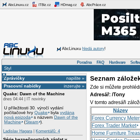
AbcLinuxu.cz
ITBiz.cz
HDmag.cz
AbcPráce.cz
AbcLinuxu
hledá autory
!
Poradna
FAQ
Hardware
Softw
Styl
×
Seznam zálože
Zprávičky
napište »
Pracovní nabídky
inzerujte »
Zde si můžete prohléd
Quake: Dawn of the Machine
Adresář: /Tony
dnes 04:44 | IT novinky
V tomto adresáři zálož
U příležitosti 30. výročí vydání
Název
počítačové hry
Quake
byla
vydána
nová epizoda
s názvem
Dawn of the
Forex Currency Meter
Machine
(
Steam
).
Forex Trader Market
Ladislav Hagara
|
Komentářů: 4
Home Furniture Treas
Série bezpečnostních záplat v