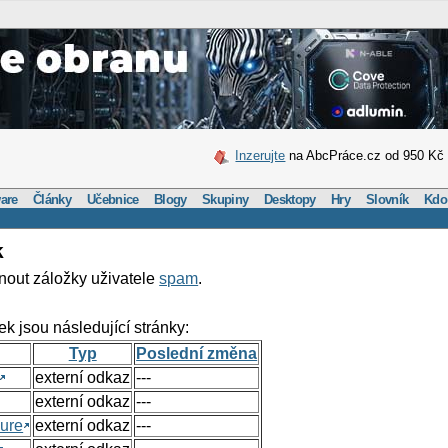
Inzerujte
na AbcPráce.cz od 950 Kč
are
Články
Učebnice
Blogy
Skupiny
Desktopy
Hry
Slovník
Kdo
k
nout záložky uživatele
spam
.
ek jsou následující stránky:
Typ
Poslední změna
externí odkaz
---
externí odkaz
---
ure
externí odkaz
---