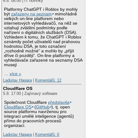
6.8. 08:00 | IT novinky
Platformy ChatGPT i Roblox by mohly
být
zařazeny na seznam
mimořádně
velkých on-line platforem nebo
internetových vyhledávačů, na něž se
vztahují zvláštní podmínky podle
nařízení o digitálních službách (DSA).
Vzhledem k tomu, že ChatGPT i Roblox
oznámily počet uživatelů nad prahovou
hodnotou DSA, je toto označení
„rozhodně možné“ a mohlo by „přijít
dříve či později“. On-line platformy a
vyhledávače zařazené na seznamy DSA
musejí
…
více »
Ladislav Hagara
|
Komentářů: 12
Cloudflare OS
5.8. 17:00 | Zajímavý software
Společnost Cloudflare
představila
Cloudflare OS
(
GitHub
), tj. open
source platformu navrženou pro
integraci umělé inteligence (agentů)
přímo do pracovních procesů
organizací.
Ladislav Hagara
|
Komentářů: 0