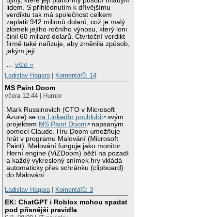
újmy, které její platformy působí mladým
lidem. S přihlédnutím k dřívějšímu
verdiktu tak má společnost celkem
zaplatit 942 milionů dolarů, což je malý
zlomek jejího ročního výnosu, který loni
činil 60 miliard dolarů. Čtvrteční verdikt
firmě také nařizuje, aby změnila způsob,
jakým její
…
více »
Ladislav Hagara
|
Komentářů: 14
MS Paint Doom
včera 12:44 | Humor
Mark Russinovich (CTO v Microsoft
Azure) se
na LinkedIn pochlubil
svým
projektem
MS Paint Doom
napsaným
pomocí Claude. Hru Doom umožňuje
hrát v programu Malování (Microsoft
Paint). Malování funguje jako monitor.
Herní engine (ViZDoom) běží na pozadí
a každý vykreslený snímek hry vkládá
automaticky přes schránku (clipboard)
do Malování.
Ladislav Hagara
|
Komentářů: 3
EK: ChatGPT i Roblox mohou spadat
pod přísnější pravidla