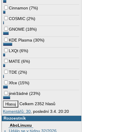
Cinnamon
(
7%
)
COSMIC
(
2%
)
GNOME
(
18%
)
KDE Plasma
(
30%
)
LXQt
(
6%
)
MATE
(
6%
)
TDE
(
2%
)
Xfce
(
15%
)
jiné/žádné
(
23%
)
Celkem 2352 hlasů
Komentářů: 30
, poslední 3.4. 20:20
Rozcestník
AbcLinuxu
Událo se v týdnu 32/2026