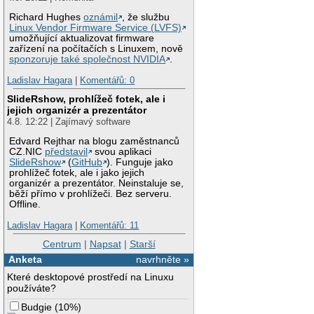
Richard Hughes
oznámil
, že službu
Linux Vendor Firmware Service (LVFS)
umožňující aktualizovat firmware
zařízení na počítačích s Linuxem, nově
sponzoruje také společnost NVIDIA
.
Ladislav Hagara
|
Komentářů: 0
SlideRshow, prohlížeč fotek, ale i
jejich organizér a prezentátor
4.8. 12:22 | Zajímavý software
Edvard Rejthar na blogu zaměstnanců
CZ.NIC
představil
svou aplikaci
SlideRshow
(
GitHub
). Funguje jako
prohlížeč fotek, ale i jako jejich
organizér a prezentátor. Neinstaluje se,
běží přímo v prohlížeči. Bez serveru.
Offline.
Ladislav Hagara
|
Komentářů: 11
Centrum
|
Napsat
|
Starší
Anketa
navrhněte »
Které desktopové prostředí na Linuxu
používáte?
Budgie
(
10%
)