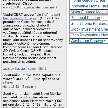
Home Garden Dream
produktech Cisco
Innovative Home Kitc
včera 16:00 | Bezpečnostní upozornění
Major Finance Market
Vládní CERT upozorňuje (
𝕏
) na
sérii
Personal Finloan
bezpečnostních záplat
(CVSS 9.9) v
produktech Cisco řešících kritické
Smart Home Feature
zranitelnosti umožňující obejití
autentizace, eskalaci oprávnění,
Stock Investment Cred
vzdálené spuštění kódu a odepření
Tech Revolutions Ne
služby. Úspěšné zneužití může
útočníkům umožnit získat neoprávněný
Washroom Shower
přístup k dotčeným systémům,
kompromitovat zařízení Cisco Catalyst
SD-WAN a Cisco IOS XE, spustit
libovolný kód, zpřístupnit citlivé
informace nebo narušit dostupnost
postižených systémů.
Ladislav Hagara
|
Komentářů: 3
Soud nařídil firmě Meta zaplatit 567
milionů USD kvůli újmě způsobené
dětem
včera 15:33 | IT novinky
Soud v americkém státě Nové Mexiko
ve čtvrtek
nařídil
internetové
společnosti Meta Platforms zaplatit 567
milionů dolarů (téměř 12 miliard Kč) za