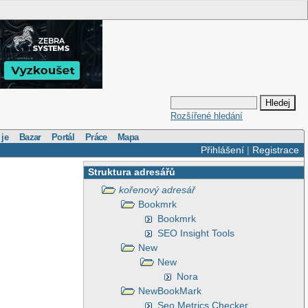
Rozšířené hledání
 je
Bazar
Portál
Práce
Mapa
Přihlášení
|
Registrace
Struktura adresářů
kořenový adresář
Bookmrk
Bookmrk
SEO Insight Tools
New
New
Nora
NewBookMark
Seo Metrics Checker