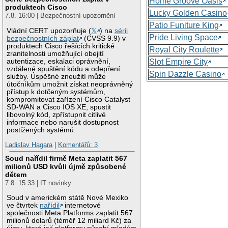
Home Groove Oasis
produktech Cisco
Lucky Golden Casino
7.8. 16:00 | Bezpečnostní upozornění
Patio Funiture King
Vládní CERT upozorňuje (
𝕏
) na
sérii
Pride Living Space
bezpečnostních záplat
(CVSS 9.9) v
produktech Cisco řešících kritické
Royal City Roulette
zranitelnosti umožňující obejití
autentizace, eskalaci oprávnění,
Slot Empire City
vzdálené spuštění kódu a odepření
Spin Dazzle Casino
služby. Úspěšné zneužití může
útočníkům umožnit získat neoprávněný
přístup k dotčeným systémům,
kompromitovat zařízení Cisco Catalyst
SD-WAN a Cisco IOS XE, spustit
libovolný kód, zpřístupnit citlivé
informace nebo narušit dostupnost
postižených systémů.
Ladislav Hagara
|
Komentářů: 3
Soud nařídil firmě Meta zaplatit 567
milionů USD kvůli újmě způsobené
dětem
7.8. 15:33 | IT novinky
Soud v americkém státě Nové Mexiko
ve čtvrtek
nařídil
internetové
společnosti Meta Platforms zaplatit 567
milionů dolarů (téměř 12 miliard Kč) za