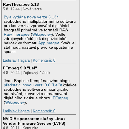
RawTherapee 5.13
5.8. 12:44 | Nová verze
Byla vydána nová verze 5.13
svobodného multiplatformního softwaru
pro konverzi a zpracování digitálních
fotografií primárně ve formátů RAW
RawTherapee
(
Wikipedie
). Vedle
zdrojových kódů je k dispozici také
balíček ve formátu
AppImage
. Stačí jej
stáhnout, nastavit právo ke spuštění a
spustit.
Ladislav Hagara
|
Komentářů: 0
FFmpeg 9.0 "Lei"
4.8. 20:44 | Zajímavý článek
Jean-Baptiste Kempf na svém blogu
představil novou verzi 9.0 "Lei"
kolekce
svobodného softwaru umožňujícího
nahrávání, konverzi a streamovaní
digitálního zvuku a obrazu
FFmpeg
(
Wikipedie
).
Ladislav Hagara
|
Komentářů: 0
NVIDIA sponzorem služby Linux
Vendor Firmware Service (LVFS)
4.8. 20:11 | Komunita