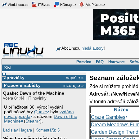
AbcLinuxu.cz
ITBiz.cz
HDmag.cz
AbcPráce.cz
AbcLinuxu
hledá autory
!
Poradna
FAQ
Hardware
Softw
Styl
×
Seznam zálože
Zprávičky
napište »
Pracovní nabídky
inzerujte »
Zde si můžete prohléd
Quake: Dawn of the Machine
Adresář: /New/New/N
včera 04:44 | IT novinky
V tomto adresáři zálož
U příležitosti 30. výročí vydání
Název
počítačové hry
Quake
byla
vydána
nová epizoda
s názvem
Dawn of the
Craze Gambles
Machine
(
Steam
).
Dream Meadows Furn
Ladislav Hagara
|
Komentářů: 5
Garden Design Trend
Série bezpečnostních záplat v