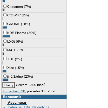
Cinnamon
(
7%
)
COSMIC
(
2%
)
GNOME
(
18%
)
KDE Plasma
(
30%
)
LXQt
(
6%
)
MATE
(
6%
)
TDE
(
2%
)
Xfce
(
15%
)
jiné/žádné
(
23%
)
Celkem 2355 hlasů
Komentářů: 30
, poslední 3.4. 20:20
Rozcestník
AbcLinuxu
Týden na ITBiz: Náklady na