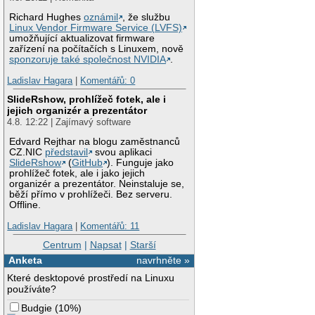
Richard Hughes
oznámil
, že službu
Linux Vendor Firmware Service (LVFS)
umožňující aktualizovat firmware
zařízení na počítačích s Linuxem, nově
sponzoruje také společnost NVIDIA
.
Ladislav Hagara
|
Komentářů: 0
SlideRshow, prohlížeč fotek, ale i
jejich organizér a prezentátor
4.8. 12:22 | Zajímavý software
Edvard Rejthar na blogu zaměstnanců
CZ.NIC
představil
svou aplikaci
SlideRshow
(
GitHub
). Funguje jako
prohlížeč fotek, ale i jako jejich
organizér a prezentátor. Neinstaluje se,
běží přímo v prohlížeči. Bez serveru.
Offline.
Ladislav Hagara
|
Komentářů: 11
Centrum
|
Napsat
|
Starší
Anketa
navrhněte »
Které desktopové prostředí na Linuxu
používáte?
Budgie
(
10%
)