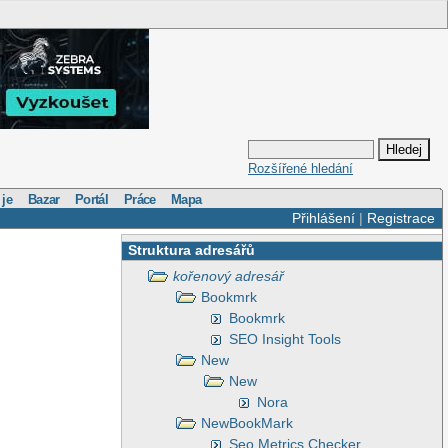
Rozšířené hledání
 je
Bazar
Portál
Práce
Mapa
Přihlášení
|
Registrace
Struktura adresářů
kořenový adresář
Bookmrk
Bookmrk
SEO Insight Tools
New
New
Nora
NewBookMark
Seo Metrics Checker