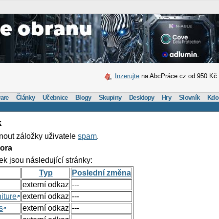
Inzerujte
na AbcPráce.cz od 950 Kč
are
Články
Učebnice
Blogy
Skupiny
Desktopy
Hry
Slovník
Kdo
k
nout záložky uživatele
spam
.
ora
ek jsou následující stránky:
Typ
Poslední změna
externí odkaz
---
iture
externí odkaz
---
s
externí odkaz
---