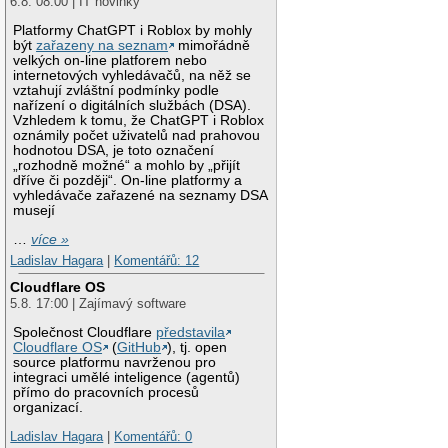
6.8. 08:00 | IT novinky
Platformy ChatGPT i Roblox by mohly
být
zařazeny na seznam
mimořádně
velkých on-line platforem nebo
internetových vyhledávačů, na něž se
vztahují zvláštní podmínky podle
nařízení o digitálních službách (DSA).
Vzhledem k tomu, že ChatGPT i Roblox
oznámily počet uživatelů nad prahovou
hodnotou DSA, je toto označení
„rozhodně možné“ a mohlo by „přijít
dříve či později“. On-line platformy a
vyhledávače zařazené na seznamy DSA
musejí
…
více »
Ladislav Hagara
|
Komentářů: 12
Cloudflare OS
5.8. 17:00 | Zajímavý software
Společnost Cloudflare
představila
Cloudflare OS
(
GitHub
), tj. open
source platformu navrženou pro
integraci umělé inteligence (agentů)
přímo do pracovních procesů
organizací.
Ladislav Hagara
|
Komentářů: 0