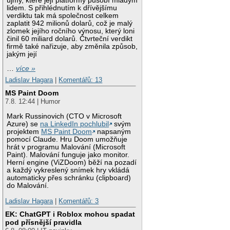
újmy, které její platformy působí mladým
lidem. S přihlédnutím k dřívějšímu
verdiktu tak má společnost celkem
zaplatit 942 milionů dolarů, což je malý
zlomek jejího ročního výnosu, který loni
činil 60 miliard dolarů. Čtvrteční verdikt
firmě také nařizuje, aby změnila způsob,
jakým její
…
více »
Ladislav Hagara
|
Komentářů: 13
MS Paint Doom
7.8. 12:44 | Humor
Mark Russinovich (CTO v Microsoft
Azure) se
na LinkedIn pochlubil
svým
projektem
MS Paint Doom
napsaným
pomocí Claude. Hru Doom umožňuje
hrát v programu Malování (Microsoft
Paint). Malování funguje jako monitor.
Herní engine (ViZDoom) běží na pozadí
a každý vykreslený snímek hry vkládá
automaticky přes schránku (clipboard)
do Malování.
Ladislav Hagara
|
Komentářů: 3
EK: ChatGPT i Roblox mohou spadat
pod přísnější pravidla