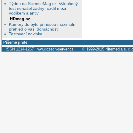
Týden na ScienceMag.cz: Vylepšený
test nenašel žádný rozdíl mezi
vodíkem a antiv
HDmag.cz
Kamery do bytu přinesou maximální
přehled o vaší domácnosti
Testovací novinka
Píšeme jinde
ISSN 1214-1267
www.czech-server.cz
© 1999-2015
Nitemedia s. r. 