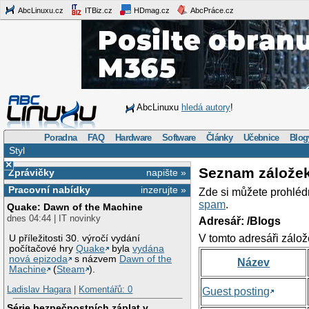
AbcLinuxu.cz
ITBiz.cz
HDmag.cz
AbcPráce.cz
AbcLinuxu
hledá autory
!
Poradna
FAQ
Hardware
Software
Články
Učebnice
Blog
Styl
×
Seznam zálože
Zprávičky
napište »
Pracovní nabídky
inzerujte »
Zde si můžete prohléd
spam
.
Quake: Dawn of the Machine
dnes 04:44 | IT novinky
Adresář: /Blogs
V tomto adresáři zálož
U příležitosti 30. výročí vydání
počítačové hry
Quake
byla
vydána
nová epizoda
s názvem
Dawn of the
Název
Machine
(
Steam
).
Ladislav Hagara
|
Komentářů: 0
Guest posting
Série bezpečnostních záplat v