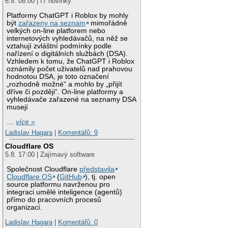
6.8. 08:00 | IT novinky
Platformy ChatGPT i Roblox by mohly
být
zařazeny na seznam
mimořádně
velkých on-line platforem nebo
internetových vyhledávačů, na něž se
vztahují zvláštní podmínky podle
nařízení o digitálních službách (DSA).
Vzhledem k tomu, že ChatGPT i Roblox
oznámily počet uživatelů nad prahovou
hodnotou DSA, je toto označení
„rozhodně možné“ a mohlo by „přijít
dříve či později“. On-line platformy a
vyhledávače zařazené na seznamy DSA
musejí
…
více »
Ladislav Hagara
|
Komentářů: 9
Cloudflare OS
5.8. 17:00 | Zajímavý software
Společnost Cloudflare
představila
Cloudflare OS
(
GitHub
), tj. open
source platformu navrženou pro
integraci umělé inteligence (agentů)
přímo do pracovních procesů
organizací.
Ladislav Hagara
|
Komentářů: 0