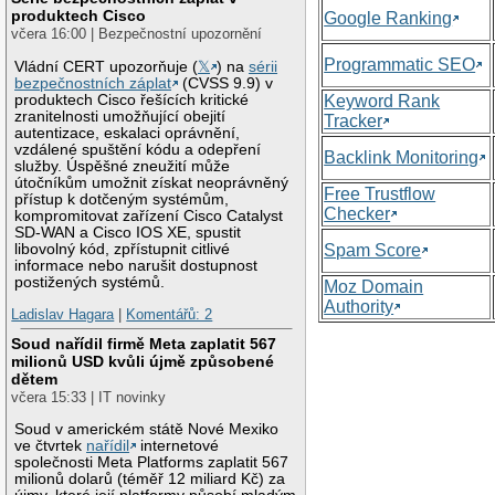
produktech Cisco
Google Ranking
včera 16:00 | Bezpečnostní upozornění
Programmatic SEO
Vládní CERT upozorňuje (
𝕏
) na
sérii
bezpečnostních záplat
(CVSS 9.9) v
produktech Cisco řešících kritické
Keyword Rank
zranitelnosti umožňující obejití
Tracker
autentizace, eskalaci oprávnění,
vzdálené spuštění kódu a odepření
Backlink Monitoring
služby. Úspěšné zneužití může
útočníkům umožnit získat neoprávněný
Free Trustflow
přístup k dotčeným systémům,
Checker
kompromitovat zařízení Cisco Catalyst
SD-WAN a Cisco IOS XE, spustit
libovolný kód, zpřístupnit citlivé
Spam Score
informace nebo narušit dostupnost
postižených systémů.
Moz Domain
Authority
Ladislav Hagara
|
Komentářů: 2
Soud nařídil firmě Meta zaplatit 567
milionů USD kvůli újmě způsobené
dětem
včera 15:33 | IT novinky
Soud v americkém státě Nové Mexiko
ve čtvrtek
nařídil
internetové
společnosti Meta Platforms zaplatit 567
milionů dolarů (téměř 12 miliard Kč) za