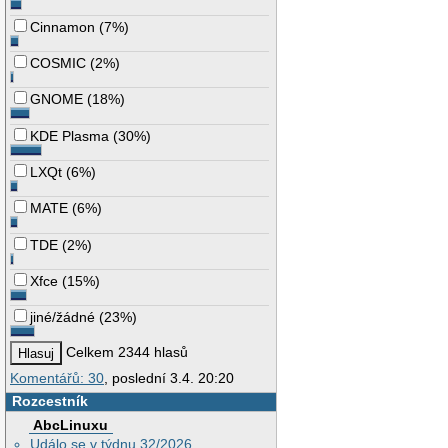
Cinnamon
(
7%
)
COSMIC
(
2%
)
GNOME
(
18%
)
KDE Plasma
(
30%
)
LXQt
(
6%
)
MATE
(
6%
)
TDE
(
2%
)
Xfce
(
15%
)
jiné/žádné
(
23%
)
Celkem 2344 hlasů
Komentářů: 30
, poslední 3.4. 20:20
Rozcestník
AbcLinuxu
Událo se v týdnu 32/2026