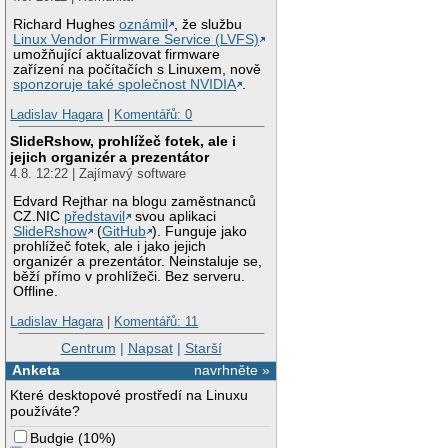
Richard Hughes
oznámil
, že službu
Linux Vendor Firmware Service (LVFS)
umožňující aktualizovat firmware
zařízení na počítačích s Linuxem, nově
sponzoruje také společnost NVIDIA
.
Ladislav Hagara
|
Komentářů: 0
SlideRshow, prohlížeč fotek, ale i
jejich organizér a prezentátor
4.8. 12:22 | Zajímavý software
Edvard Rejthar na blogu zaměstnanců
CZ.NIC
představil
svou aplikaci
SlideRshow
(
GitHub
). Funguje jako
prohlížeč fotek, ale i jako jejich
organizér a prezentátor. Neinstaluje se,
běží přímo v prohlížeči. Bez serveru.
Offline.
Ladislav Hagara
|
Komentářů: 11
Centrum
|
Napsat
|
Starší
Anketa
navrhněte »
Které desktopové prostředí na Linuxu
používáte?
Budgie
(
10%
)