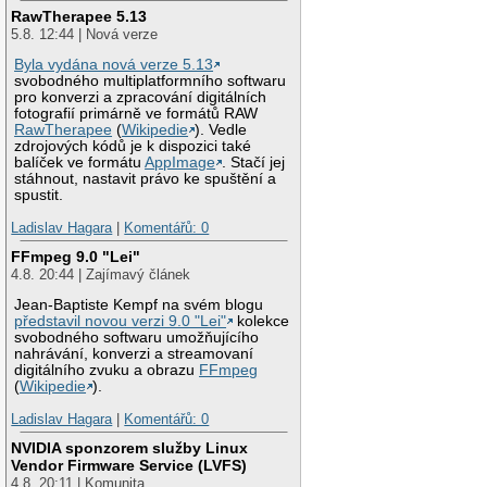
RawTherapee 5.13
5.8. 12:44 | Nová verze
Byla vydána nová verze 5.13
svobodného multiplatformního softwaru
pro konverzi a zpracování digitálních
fotografií primárně ve formátů RAW
RawTherapee
(
Wikipedie
). Vedle
zdrojových kódů je k dispozici také
balíček ve formátu
AppImage
. Stačí jej
stáhnout, nastavit právo ke spuštění a
spustit.
Ladislav Hagara
|
Komentářů: 0
FFmpeg 9.0 "Lei"
4.8. 20:44 | Zajímavý článek
Jean-Baptiste Kempf na svém blogu
představil novou verzi 9.0 "Lei"
kolekce
svobodného softwaru umožňujícího
nahrávání, konverzi a streamovaní
digitálního zvuku a obrazu
FFmpeg
(
Wikipedie
).
Ladislav Hagara
|
Komentářů: 0
NVIDIA sponzorem služby Linux
Vendor Firmware Service (LVFS)
4.8. 20:11 | Komunita