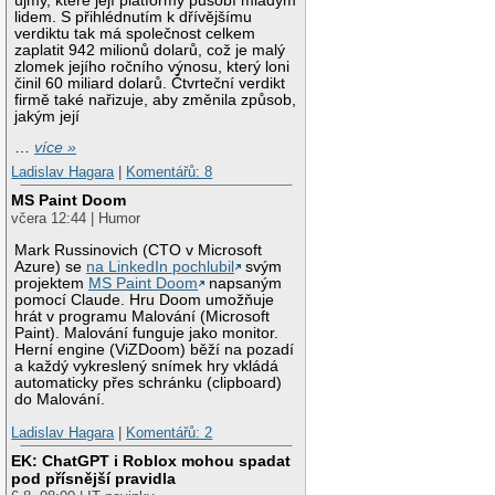
újmy, které její platformy působí mladým
lidem. S přihlédnutím k dřívějšímu
verdiktu tak má společnost celkem
zaplatit 942 milionů dolarů, což je malý
zlomek jejího ročního výnosu, který loni
činil 60 miliard dolarů. Čtvrteční verdikt
firmě také nařizuje, aby změnila způsob,
jakým její
…
více »
Ladislav Hagara
|
Komentářů: 8
MS Paint Doom
včera 12:44 | Humor
Mark Russinovich (CTO v Microsoft
Azure) se
na LinkedIn pochlubil
svým
projektem
MS Paint Doom
napsaným
pomocí Claude. Hru Doom umožňuje
hrát v programu Malování (Microsoft
Paint). Malování funguje jako monitor.
Herní engine (ViZDoom) běží na pozadí
a každý vykreslený snímek hry vkládá
automaticky přes schránku (clipboard)
do Malování.
Ladislav Hagara
|
Komentářů: 2
EK: ChatGPT i Roblox mohou spadat
pod přísnější pravidla