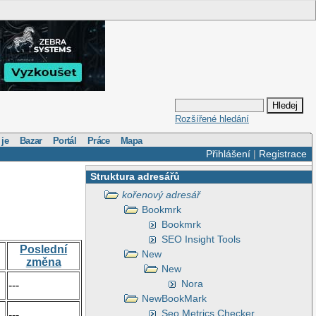
Rozšířené hledání
 je
Bazar
Portál
Práce
Mapa
Přihlášení
|
Registrace
Struktura adresářů
kořenový adresář
Bookmrk
Bookmrk
SEO Insight Tools
Poslední
New
změna
New
Nora
---
NewBookMark
Seo Metrics Checker
---