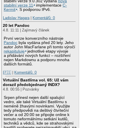
stabilní verze 9.0.302 vydána
nová
stabilní verze 11
implementace
C-
Kermit
. S podporou IPv6.
Ladislav Hagara
|
Komentářů: 0
20 let Pandoc
4.8. 11:11 | Zajímavý článek
První verze konverzního nástroje
Pandoc
byla vydána před 20 lety. Jeho
autor John MacFarlane při tomto výročí
rekapituluje
jednotlivé etapy vývoje
a přidávání nových funkcí – rozšíření
nejen Markdownu a podporu mnoha
dalších formátů.
|🇵🇸
|
Komentářů: 0
Virtuální Bastlírna vol. 65: Už vám
dorazil předobjednaný INDX?
4.8. 00:55 | Pozvánky
Srpen přinesl nejen další spalující
vedro, ale také Virtuální Bastlírnu s
neméně žhavými novinkami. Využijte
tedy předpovědi na deštivý čtvrteční
večer a od 20:00 se připojte online k
tomuto neformálnímu setkání kutilů,
techniků a vědců, kde se strahovskými
bastlíři proberete nejzajímavější věci, na