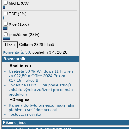
MATE
(
6%
)
TDE
(
2%
)
Xfce
(
15%
)
jiné/žádné
(
23%
)
Celkem 2326 hlasů
Komentářů: 30
, poslední 3.4. 20:20
Rozcestník
AbcLinuxu
Ušetřete 30 %: Windows 11 Pro jen
za €22,50 a Office 2024 Pro za
€17,15 – akce B
Týden na ITBiz: Čína podle zdrojů
zahájila výrobu zařízení pro domácí
produkci v
HDmag.cz
Kamery do bytu přinesou maximální
přehled o vaší domácnosti
Testovací novinka
Píšeme jinde