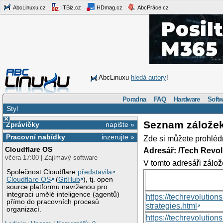
AbcLinuxu.cz
ITBiz.cz
HDmag.cz
AbcPráce.cz
AbcLinuxu
hledá autory
!
Poradna
FAQ
Hardware
Softw
Styl
×
Seznam zálože
Zprávičky
napište »
Pracovní nabídky
inzerujte »
Zde si můžete prohléd
Cloudflare OS
Adresář: /Tech Revo
včera 17:00 | Zajímavý software
V tomto adresáři zálož
Společnost Cloudflare
představila
Cloudflare OS
(
GitHub
), tj. open
source platformu navrženou pro
integraci umělé inteligence (agentů)
https://techrevolutio
přímo do pracovních procesů
strategies.html
organizací.
https://techrevoluti