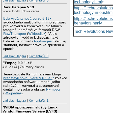
Ladislav Hagara
|
Komentářů: 0
technology.html
RawTherapee 5.13
https://techrevolutio
včera 12:44 | Nová verze
technology-in-our.htm
https://techrevolutio
Byla vydána nová verze 5.13
svobodného multiplatformního softwaru
behaviors.html
pro konverzi a zpracování digitálních
fotografií primárně ve formátů RAW
Tech Revolutions Ne
RawTherapee
(
Wikipedie
). Vedle
zdrojových kódů je k dispozici také
balíček ve formátu
AppImage
. Stačí jej
stáhnout, nastavit právo ke spuštění a
spustit.
Ladislav Hagara
|
Komentářů: 0
FFmpeg 9.0 "Lei"
4.8. 20:44 | Zajímavý článek
Jean-Baptiste Kempf na svém blogu
představil novou verzi 9.0 "Lei"
kolekce
svobodného softwaru umožňujícího
nahrávání, konverzi a streamovaní
digitálního zvuku a obrazu
FFmpeg
(
Wikipedie
).
Ladislav Hagara
|
Komentářů: 1
NVIDIA sponzorem služby Linux
Vendor Firmware Service (LVFS)