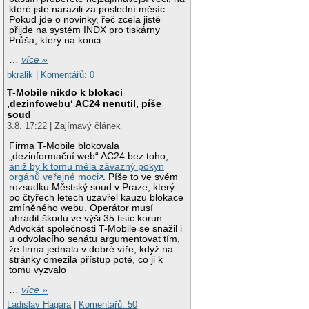
které jste narazili za poslední měsíc.
Pokud jde o novinky, řeč zcela jistě
přijde na systém INDX pro tiskárny
Průša, který na konci
…
více »
bkralik
|
Komentářů: 0
T-Mobile nikdo k blokaci
‚dezinfowebu‘ AC24 nenutil, píše
soud
3.8. 17:22 | Zajímavý článek
Firma T-Mobile blokovala
„dezinformační web“ AC24 bez toho,
aniž by k tomu měla závazný pokyn
orgánů veřejné moci
. Píše to ve svém
rozsudku Městský soud v Praze, který
po čtyřech letech uzavřel kauzu blokace
zmíněného webu. Operátor musí
uhradit škodu ve výši 35 tisíc korun.
Advokát společnosti T-Mobile se snažil i
u odvolacího senátu argumentovat tím,
že firma jednala v dobré víře, když na
stránky omezila přístup poté, co ji k
tomu vyzvalo
…
více »
Ladislav Hagara
|
Komentářů: 50