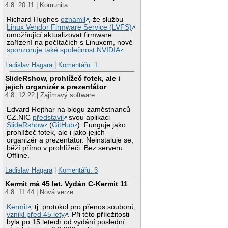
4.8. 20:11 | Komunita
Richard Hughes
oznámil
, že službu
Linux Vendor Firmware Service (LVFS)
umožňující aktualizovat firmware
zařízení na počítačích s Linuxem, nově
sponzoruje také společnost NVIDIA
.
Ladislav Hagara
|
Komentářů: 1
SlideRshow, prohlížeč fotek, ale i
jejich organizér a prezentátor
4.8. 12:22 | Zajímavý software
Edvard Rejthar na blogu zaměstnanců
CZ.NIC
představil
svou aplikaci
SlideRshow
(
GitHub
). Funguje jako
prohlížeč fotek, ale i jako jejich
organizér a prezentátor. Neinstaluje se,
běží přímo v prohlížeči. Bez serveru.
Offline.
Ladislav Hagara
|
Komentářů: 3
Kermit má 45 let. Vydán C-Kermit 11
4.8. 11:44 | Nová verze
Kermit
, tj. protokol pro přenos souborů,
vznikl před 45 lety
. Při této příležitosti
byla po 15 letech od vydání poslední