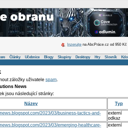
Inzerujte
na AbcPráce.cz od 950 Kč
are
Články
Učebnice
Blogy
Skupiny
Desktopy
Hry
Slovník
Kdo
k
nout záložky uživatele
spam
.
lutions News
ek jsou následující stránky:
Název
Typ
nsnews.blogspot.com/2023/03/business-tactics-and-
externí
odkaz
onsnews.blogspot.com/2023/03/emerging-healthcare-
externí