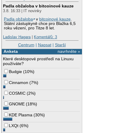
Padla obžaloba v bitcoinové kauze
3.8. 16:33 | IT novinky
Padla obžaloba
v
bitcoinové kauze
.
Státní zástupkyně chce pro Blažka 6,5
roku vězení, pro Titze 8 let.
Ladislav Hagara
|
Komentářů: 3
Centrum
|
Napsat
|
Starší
Anketa
navrhněte »
Které desktopové prostředí na Linuxu
používáte?
Budgie
(
10%
)
Cinnamon
(
7%
)
COSMIC
(
2%
)
GNOME
(
18%
)
KDE Plasma
(
30%
)
LXQt
(
6%
)