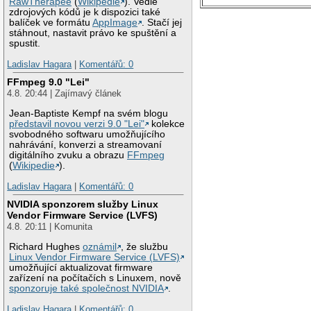
RawTherapee
(
Wikipedie
). Vedle
zdrojových kódů je k dispozici také
balíček ve formátu
AppImage
. Stačí jej
stáhnout, nastavit právo ke spuštění a
spustit.
Ladislav Hagara
|
Komentářů: 0
FFmpeg 9.0 "Lei"
4.8. 20:44 | Zajímavý článek
Jean-Baptiste Kempf na svém blogu
představil novou verzi 9.0 "Lei"
kolekce
svobodného softwaru umožňujícího
nahrávání, konverzi a streamovaní
digitálního zvuku a obrazu
FFmpeg
(
Wikipedie
).
Ladislav Hagara
|
Komentářů: 0
NVIDIA sponzorem služby Linux
Vendor Firmware Service (LVFS)
4.8. 20:11 | Komunita
Richard Hughes
oznámil
, že službu
Linux Vendor Firmware Service (LVFS)
umožňující aktualizovat firmware
zařízení na počítačích s Linuxem, nově
sponzoruje také společnost NVIDIA
.
Ladislav Hagara
|
Komentářů: 0