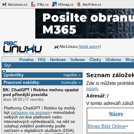
AbcLinuxu.cz
ITBiz.cz
HDmag.cz
AbcPráce.cz
AbcLinuxu
hledá autory
!
Poradna
FAQ
Hardware
Software
Články
Učebnice
Blog
Styl
×
Seznam zálože
Zprávičky
napište »
Pracovní nabídky
inzerujte »
Zde si můžete prohléd
spam
.
EK: ChatGPT i Roblox mohou spadat
pod přísnější pravidla
Adresář: /
dnes 08:00 | IT novinky
V tomto adresáři zálož
Platformy ChatGPT i Roblox by mohly
být
zařazeny na seznam
mimořádně
Název
velkých on-line platforem nebo
internetových vyhledávačů, na něž se
vztahují zvláštní podmínky podle
Bingo Blitz Online
nařízení o digitálních službách (DSA).