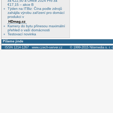
za €22,50 a Office 2024 Pro za
€17,15 – akce B
Týden na ITBiz: Čína podle zdrojů
zahájila výrobu zařízení pro domácí
produkci v
HDmag.cz
Kamery do bytu přinesou maximální
přehled o vaší domácnosti
Testovací novinka
Píšeme jinde
ISSN 1214-1267
www.czech-server.cz
© 1999-2015
Nitemedia s. r. 