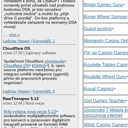
Vzhledem k tomu, že ChatGPT i Roblox
Bingo Games Guru
oznámily počet uživatelů nad prahovou
hodnotou DSA, je toto označení
„rozhodně možné“ a mohlo by „přijít
Bingo Wheel Spinner
dříve či později“. On-line platformy a
vyhledávače zařazené na seznamy DSA
musejí
Guest posting
…
více »
Monopoly Casino Onl
Ladislav Hagara
|
Komentářů: 1
Cloudflare OS
Pin up Casino Game
včera 17:00 | Zajímavý software
Společnost Cloudflare
představila
Roulette Tables Casi
Cloudflare OS
(
GitHub
), tj. open
source platformu navrženou pro
integraci umělé inteligence (agentů)
Roulette Wheel Guru
přímo do pracovních procesů
organizací.
Royal Casinoz
Ladislav Hagara
|
Komentářů: 0
RawTherapee 5.13
Slot Games Teacher
včera 12:44 | Nová verze
Slovenský T-Mobile 
Byla vydána nová verze 5.13
cenzurovat internet
svobodného multiplatformního softwaru
pro konverzi a zpracování digitálních
Wildz Casino Games
fotografií primárně ve formátů RAW