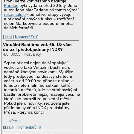
První verze konverzního nástroje
Pandoc
byla vydána před 20 lety. Jeho
autor John MacFarlane při tomto výročí
rekapituluje
jednotlivé etapy vývoje
a přidávání nových funkcí – rozšíření
nejen Markdownu a podporu mnoha
dalších formátů.
|🇵🇸
|
Komentářů: 0
Virtuální Bastlírna vol. 65: Už vám
dorazil předobjednaný INDX?
4.8. 00:55 | Pozvánky
Srpen přinesl nejen další spalující
vedro, ale také Virtuální Bastlírnu s
neméně žhavými novinkami. Využijte
tedy předpovědi na deštivý čtvrteční
večer a od 20:00 se připojte online k
tomuto neformálnímu setkání kutilů,
techniků a vědců, kde se strahovskými
bastlíři proberete nejzajímavější věci, na
které jste narazili za poslední měsíc.
Pokud jde o novinky, řeč zcela jistě
přijde na systém INDX pro tiskárny
Průša, který na konci
…
více »
bkralik
|
Komentářů: 0