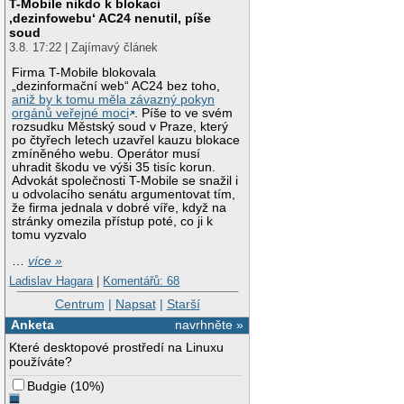
T-Mobile nikdo k blokaci
‚dezinfowebu‘ AC24 nenutil, píše
soud
3.8. 17:22 | Zajímavý článek
Firma T-Mobile blokovala
„dezinformační web“ AC24 bez toho,
aniž by k tomu měla závazný pokyn
orgánů veřejné moci
. Píše to ve svém
rozsudku Městský soud v Praze, který
po čtyřech letech uzavřel kauzu blokace
zmíněného webu. Operátor musí
uhradit škodu ve výši 35 tisíc korun.
Advokát společnosti T-Mobile se snažil i
u odvolacího senátu argumentovat tím,
že firma jednala v dobré víře, když na
stránky omezila přístup poté, co ji k
tomu vyzvalo
…
více »
Ladislav Hagara
|
Komentářů: 68
Centrum
|
Napsat
|
Starší
Anketa
navrhněte »
Které desktopové prostředí na Linuxu
používáte?
Budgie
(
10%
)