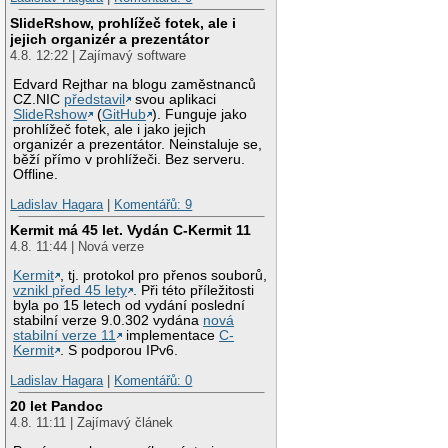
SlideRshow, prohlížeč fotek, ale i
jejich organizér a prezentátor
4.8. 12:22 | Zajímavý software
Edvard Rejthar na blogu zaměstnanců
CZ.NIC
představil
svou aplikaci
SlideRshow
(
GitHub
). Funguje jako
prohlížeč fotek, ale i jako jejich
organizér a prezentátor. Neinstaluje se,
běží přímo v prohlížeči. Bez serveru.
Offline.
Ladislav Hagara
|
Komentářů: 9
Kermit má 45 let. Vydán C-Kermit 11
4.8. 11:44 | Nová verze
Kermit
, tj. protokol pro přenos souborů,
vznikl před 45 lety
. Při této příležitosti
byla po 15 letech od vydání poslední
stabilní verze 9.0.302 vydána
nová
stabilní verze 11
implementace
C-
Kermit
. S podporou IPv6.
Ladislav Hagara
|
Komentářů: 0
20 let Pandoc
4.8. 11:11 | Zajímavý článek