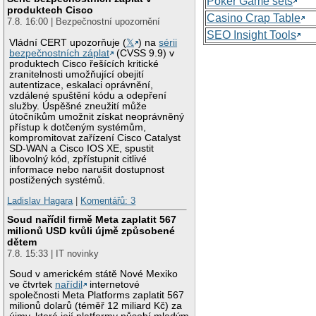
Poker Game sets
produktech Cisco
Casino Crap Table
7.8. 16:00 | Bezpečnostní upozornění
SEO Insight Tools
Vládní CERT upozorňuje (
𝕏
) na
sérii
bezpečnostních záplat
(CVSS 9.9) v
produktech Cisco řešících kritické
zranitelnosti umožňující obejití
autentizace, eskalaci oprávnění,
vzdálené spuštění kódu a odepření
služby. Úspěšné zneužití může
útočníkům umožnit získat neoprávněný
přístup k dotčeným systémům,
kompromitovat zařízení Cisco Catalyst
SD-WAN a Cisco IOS XE, spustit
libovolný kód, zpřístupnit citlivé
informace nebo narušit dostupnost
postižených systémů.
Ladislav Hagara
|
Komentářů: 3
Soud nařídil firmě Meta zaplatit 567
milionů USD kvůli újmě způsobené
dětem
7.8. 15:33 | IT novinky
Soud v americkém státě Nové Mexiko
ve čtvrtek
nařídil
internetové
společnosti Meta Platforms zaplatit 567
milionů dolarů (téměř 12 miliard Kč) za