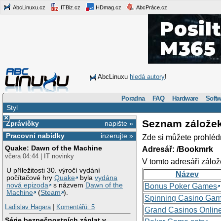
AbcLinuxu.cz
ITBiz.cz
HDmag.cz
AbcPráce.cz
AbcLinuxu
hledá autory
!
Poradna
FAQ
Hardware
Softw
Styl
×
Seznam zálože
Zprávičky
napište »
Pracovní nabídky
inzerujte »
Zde si můžete prohléd
Quake: Dawn of the Machine
Adresář: /Bookmrk
včera 04:44 | IT novinky
V tomto adresáři zálož
U příležitosti 30. výročí vydání
Název
počítačové hry
Quake
byla
vydána
nová epizoda
s názvem
Dawn of the
Bonus Poker Games
Machine
(
Steam
).
Spinning Casino Ga
Ladislav Hagara
|
Komentářů: 5
Grand Casinos Onlin
Série bezpečnostních záplat v