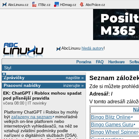
AbcLinuxu.cz
ITBiz.cz
HDmag.cz
AbcPráce.cz
AbcLinuxu
hledá autory
!
Poradna
FAQ
Hardware
Softw
Styl
×
Seznam zálože
Zprávičky
napište »
Pracovní nabídky
inzerujte »
Zde si můžete prohléd
EK: ChatGPT i Roblox mohou spadat
Adresář: /
pod přísnější pravidla
V tomto adresáři zálož
včera 08:00 | IT novinky
Ná
Platformy ChatGPT i Roblox by mohly
být
zařazeny na seznam
mimořádně
Bingo Blitz Online
velkých on-line platforem nebo
Bingo Games Guru
internetových vyhledávačů, na něž se
vztahují zvláštní podmínky podle
Bingo Wheel Spinner
nařízení o digitálních službách (DSA).