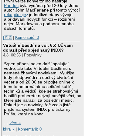
První verze konverzního nástroje
Pandoc
byla vydána před 20 lety. Jeho
autor John MacFarlane při tomto výročí
rekapituluje
jednotlivé etapy vývoje
a přidávání nových funkcí – rozšíření
nejen Markdownu a podporu mnoha
dalších formátů.
|🇵🇸
|
Komentářů: 0
Virtuální Bastlírna vol. 65: Už vám
dorazil předobjednaný INDX?
4.8. 00:55 | Pozvánky
Srpen přinesl nejen další spalující
vedro, ale také Virtuální Bastlírnu s
neméně žhavými novinkami. Využijte
tedy předpovědi na deštivý čtvrteční
večer a od 20:00 se připojte online k
tomuto neformálnímu setkání kutilů,
techniků a vědců, kde se strahovskými
bastlíři proberete nejzajímavější věci, na
které jste narazili za poslední měsíc.
Pokud jde o novinky, řeč zcela jistě
přijde na systém INDX pro tiskárny
Průša, který na konci
…
více »
bkralik
|
Komentářů: 0