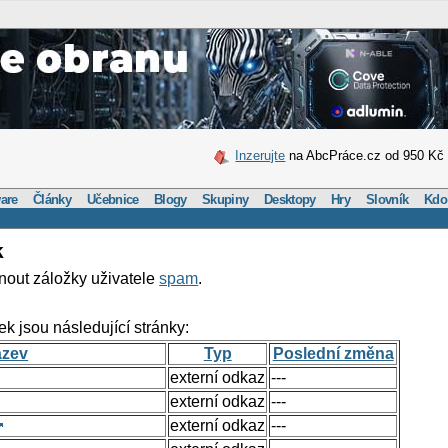
Inzerujte
na AbcPráce.cz od 950 Kč
are
Články
Učebnice
Blogy
Skupiny
Desktopy
Hry
Slovník
Kdo
k
nout záložky uživatele
spam
.
ek jsou následující stránky:
zev
Typ
Poslední změna
externí odkaz
---
externí odkaz
---
externí odkaz
---