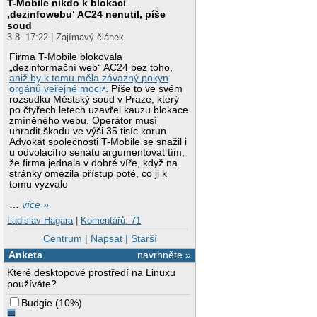
T-Mobile nikdo k blokaci
‚dezinfowebu‘ AC24 nenutil, píše
soud
3.8. 17:22 | Zajímavý článek
Firma T-Mobile blokovala
„dezinformační web“ AC24 bez toho,
aniž by k tomu měla závazný pokyn
orgánů veřejné moci
. Píše to ve svém
rozsudku Městský soud v Praze, který
po čtyřech letech uzavřel kauzu blokace
zmíněného webu. Operátor musí
uhradit škodu ve výši 35 tisíc korun.
Advokát společnosti T-Mobile se snažil i
u odvolacího senátu argumentovat tím,
že firma jednala v dobré víře, když na
stránky omezila přístup poté, co ji k
tomu vyzvalo
…
více »
Ladislav Hagara
|
Komentářů: 71
Centrum
|
Napsat
|
Starší
Anketa
navrhněte »
Které desktopové prostředí na Linuxu
používáte?
Budgie
(
10%
)