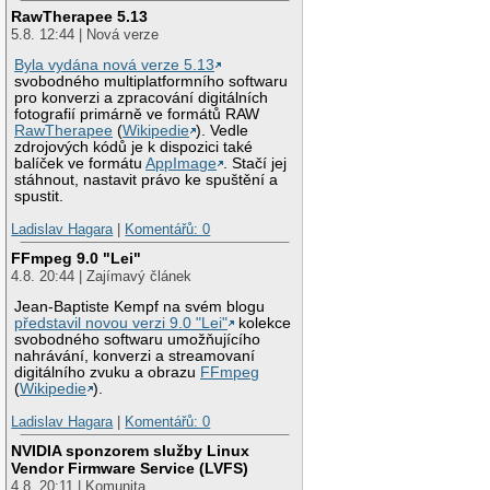
RawTherapee 5.13
5.8. 12:44 | Nová verze
Byla vydána nová verze 5.13
svobodného multiplatformního softwaru
pro konverzi a zpracování digitálních
fotografií primárně ve formátů RAW
RawTherapee
(
Wikipedie
). Vedle
zdrojových kódů je k dispozici také
balíček ve formátu
AppImage
. Stačí jej
stáhnout, nastavit právo ke spuštění a
spustit.
Ladislav Hagara
|
Komentářů: 0
FFmpeg 9.0 "Lei"
4.8. 20:44 | Zajímavý článek
Jean-Baptiste Kempf na svém blogu
představil novou verzi 9.0 "Lei"
kolekce
svobodného softwaru umožňujícího
nahrávání, konverzi a streamovaní
digitálního zvuku a obrazu
FFmpeg
(
Wikipedie
).
Ladislav Hagara
|
Komentářů: 0
NVIDIA sponzorem služby Linux
Vendor Firmware Service (LVFS)
4.8. 20:11 | Komunita