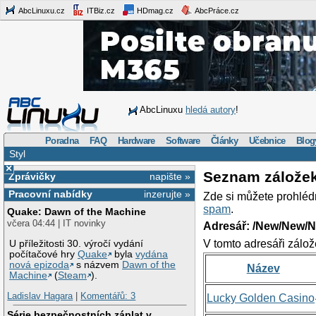
AbcLinuxu.cz
ITBiz.cz
HDmag.cz
AbcPráce.cz
AbcLinuxu
hledá autory
!
Poradna
FAQ
Hardware
Software
Články
Učebnice
Blog
Styl
×
Seznam zálože
Zprávičky
napište »
Pracovní nabídky
inzerujte »
Zde si můžete prohléd
spam
.
Quake: Dawn of the Machine
včera 04:44 | IT novinky
Adresář: /New/New/N
V tomto adresáři zálož
U příležitosti 30. výročí vydání
počítačové hry
Quake
byla
vydána
nová epizoda
s názvem
Dawn of the
Název
Machine
(
Steam
).
Ladislav Hagara
|
Komentářů: 3
Lucky Golden Casino
Série bezpečnostních záplat v