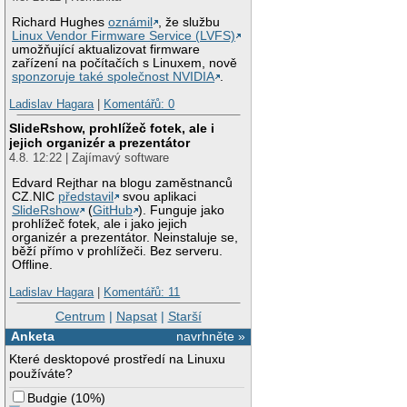
Richard Hughes
oznámil
, že službu
Linux Vendor Firmware Service (LVFS)
umožňující aktualizovat firmware
zařízení na počítačích s Linuxem, nově
sponzoruje také společnost NVIDIA
.
Ladislav Hagara
|
Komentářů: 0
SlideRshow, prohlížeč fotek, ale i
jejich organizér a prezentátor
4.8. 12:22 | Zajímavý software
Edvard Rejthar na blogu zaměstnanců
CZ.NIC
představil
svou aplikaci
SlideRshow
(
GitHub
). Funguje jako
prohlížeč fotek, ale i jako jejich
organizér a prezentátor. Neinstaluje se,
běží přímo v prohlížeči. Bez serveru.
Offline.
Ladislav Hagara
|
Komentářů: 11
Centrum
|
Napsat
|
Starší
Anketa
navrhněte »
Které desktopové prostředí na Linuxu
používáte?
Budgie
(
10%
)