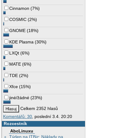
Cinnamon
(
7%
)
COSMIC
(
2%
)
GNOME
(
18%
)
KDE Plasma
(
30%
)
LXQt
(
6%
)
MATE
(
6%
)
TDE
(
2%
)
Xfce
(
15%
)
jiné/žádné
(
23%
)
Celkem 2352 hlasů
Komentářů: 30
, poslední 3.4. 20:20
Rozcestník
AbcLinuxu
Týden na ITBiz: Náklady na