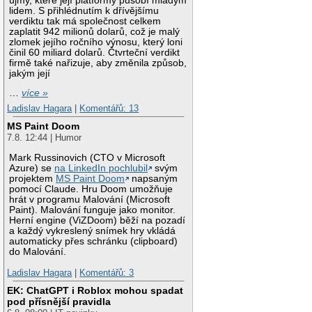
újmy, které její platformy působí mladým
lidem. S přihlédnutím k dřívějšímu
verdiktu tak má společnost celkem
zaplatit 942 milionů dolarů, což je malý
zlomek jejího ročního výnosu, který loni
činil 60 miliard dolarů. Čtvrteční verdikt
firmě také nařizuje, aby změnila způsob,
jakým její
…
více »
Ladislav Hagara
|
Komentářů: 13
MS Paint Doom
7.8. 12:44 | Humor
Mark Russinovich (CTO v Microsoft
Azure) se
na LinkedIn pochlubil
svým
projektem
MS Paint Doom
napsaným
pomocí Claude. Hru Doom umožňuje
hrát v programu Malování (Microsoft
Paint). Malování funguje jako monitor.
Herní engine (ViZDoom) běží na pozadí
a každý vykreslený snímek hry vkládá
automaticky přes schránku (clipboard)
do Malování.
Ladislav Hagara
|
Komentářů: 3
EK: ChatGPT i Roblox mohou spadat
pod přísnější pravidla