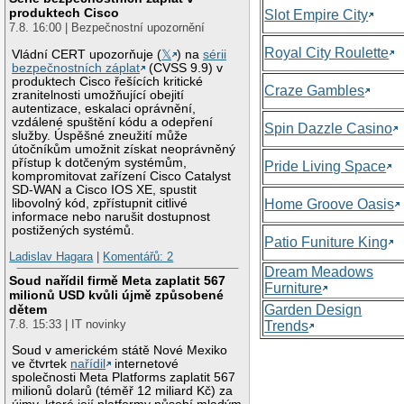
produktech Cisco
Slot Empire City
7.8. 16:00 | Bezpečnostní upozornění
Royal City Roulette
Vládní CERT upozorňuje (
𝕏
) na
sérii
bezpečnostních záplat
(CVSS 9.9) v
produktech Cisco řešících kritické
Craze Gambles
zranitelnosti umožňující obejití
autentizace, eskalaci oprávnění,
vzdálené spuštění kódu a odepření
Spin Dazzle Casino
služby. Úspěšné zneužití může
útočníkům umožnit získat neoprávněný
přístup k dotčeným systémům,
Pride Living Space
kompromitovat zařízení Cisco Catalyst
SD-WAN a Cisco IOS XE, spustit
libovolný kód, zpřístupnit citlivé
Home Groove Oasis
informace nebo narušit dostupnost
postižených systémů.
Patio Funiture King
Ladislav Hagara
|
Komentářů: 2
Dream Meadows
Soud nařídil firmě Meta zaplatit 567
Furniture
milionů USD kvůli újmě způsobené
Garden Design
dětem
7.8. 15:33 | IT novinky
Trends
Soud v americkém státě Nové Mexiko
ve čtvrtek
nařídil
internetové
společnosti Meta Platforms zaplatit 567
milionů dolarů (téměř 12 miliard Kč) za