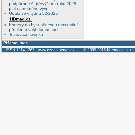
podpůrnou AI převýší do roku 2028
plat samotného vývo
Událo se v týdnu 32/2026
HDmag.cz
Kamery do bytu přinesou maximální
přehled o vaší domácnosti
Testovací novinka
Píšeme jinde
ISSN 1214-1267
www.czech-server.cz
© 1999-2015
Nitemedia s. r. 