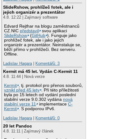
SlideRshow, prohlížeč fotek, ale i
jejich organizér a prezentátor
4.8. 12:22 | Zajímavý software
Edvard Rejthar na blogu zaměstnanců
CZ.NIC
představil
svou aplikaci
SlideRshow
(
GitHub
). Funguje jako
prohlížeč fotek, ale i jako jejich
organizér a prezentátor. Neinstaluje se,
běží přímo v prohlížeči. Bez serveru.
Offline.
Ladislav Hagara
|
Komentářů: 3
Kermit má 45 let. Vydán C-Kermit 11
4.8. 11:44 | Nová verze
Kermit
, tj. protokol pro přenos souborů,
vznikl před 45 lety
. Při této příležitosti
byla po 15 letech od vydání poslední
stabilní verze 9.0.302 vydána
nová
stabilní verze 11
implementace
C-
Kermit
. S podporou IPv6.
Ladislav Hagara
|
Komentářů: 0
20 let Pandoc
4.8. 11:11 | Zajímavý článek