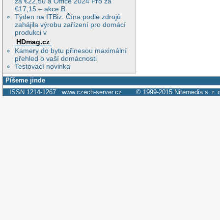
za €22,50 a Office 2024 Pro za
€17,15 – akce B
Týden na ITBiz: Čína podle zdrojů
zahájila výrobu zařízení pro domácí
produkci v
HDmag.cz
Kamery do bytu přinesou maximální
přehled o vaší domácnosti
Testovací novinka
Píšeme jinde
ISSN 1214-1267
www.czech-server.cz
© 1999-2015
Nitemedia s. r. 