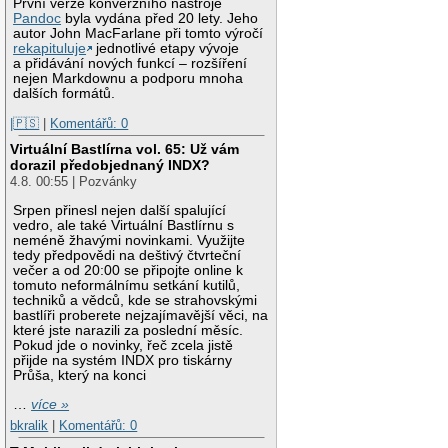
První verze konverzního nástroje
Pandoc
byla vydána před 20 lety. Jeho
autor John MacFarlane při tomto výročí
rekapituluje
jednotlivé etapy vývoje
a přidávání nových funkcí – rozšíření
nejen Markdownu a podporu mnoha
dalších formátů.
|🇵🇸
|
Komentářů: 0
Virtuální Bastlírna vol. 65: Už vám
dorazil předobjednaný INDX?
4.8. 00:55 | Pozvánky
Srpen přinesl nejen další spalující
vedro, ale také Virtuální Bastlírnu s
neméně žhavými novinkami. Využijte
tedy předpovědi na deštivý čtvrteční
večer a od 20:00 se připojte online k
tomuto neformálnímu setkání kutilů,
techniků a vědců, kde se strahovskými
bastlíři proberete nejzajímavější věci, na
které jste narazili za poslední měsíc.
Pokud jde o novinky, řeč zcela jistě
přijde na systém INDX pro tiskárny
Průša, který na konci
…
více »
bkralik
|
Komentářů: 0