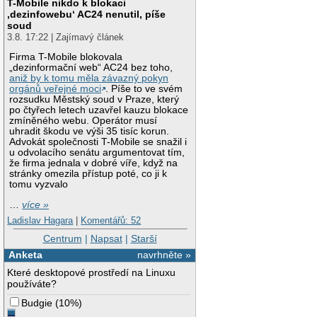
T-Mobile nikdo k blokaci
‚dezinfowebu‘ AC24 nenutil, píše
soud
3.8. 17:22 | Zajímavý článek
Firma T-Mobile blokovala
„dezinformační web“ AC24 bez toho,
aniž by k tomu měla závazný pokyn
orgánů veřejné moci
. Píše to ve svém
rozsudku Městský soud v Praze, který
po čtyřech letech uzavřel kauzu blokace
zmíněného webu. Operátor musí
uhradit škodu ve výši 35 tisíc korun.
Advokát společnosti T-Mobile se snažil i
u odvolacího senátu argumentovat tím,
že firma jednala v dobré víře, když na
stránky omezila přístup poté, co ji k
tomu vyzvalo
…
více »
Ladislav Hagara
|
Komentářů: 52
Centrum
|
Napsat
|
Starší
Anketa
navrhněte »
Které desktopové prostředí na Linuxu
používáte?
Budgie
(
10%
)