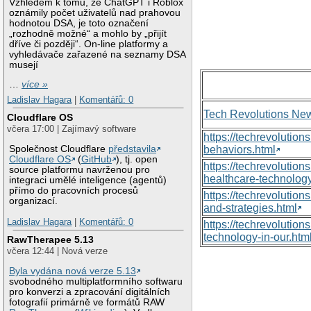
Vzhledem k tomu, že ChatGPT i Roblox
oznámily počet uživatelů nad prahovou
hodnotou DSA, je toto označení
„rozhodně možné“ a mohlo by „přijít
dříve či později“. On-line platformy a
vyhledávače zařazené na seznamy DSA
musejí
…
více »
Ladislav Hagara
|
Komentářů: 0
Tech Revolutions Ne
Cloudflare OS
včera 17:00 | Zajímavý software
https://techrevolutio
Společnost Cloudflare
představila
behaviors.html
Cloudflare OS
(
GitHub
), tj. open
https://techrevoluti
source platformu navrženou pro
healthcare-technology
integraci umělé inteligence (agentů)
přímo do pracovních procesů
https://techrevolutio
organizací.
and-strategies.html
Ladislav Hagara
|
Komentářů: 0
https://techrevolutio
technology-in-our.htm
RawTherapee 5.13
včera 12:44 | Nová verze
Byla vydána nová verze 5.13
svobodného multiplatformního softwaru
pro konverzi a zpracování digitálních
fotografií primárně ve formátů RAW