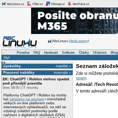
AbcLinuxu.cz
ITBiz.cz
HDmag.cz
AbcPráce.cz
AbcLinuxu
hledá autory
!
Poradna
FAQ
Hardware
Software
Články
Učebnice
Blog
Styl
×
Seznam zálože
Zprávičky
napište »
Pracovní nabídky
inzerujte »
Zde si můžete prohléd
spam
.
EK: ChatGPT i Roblox mohou spadat
pod přísnější pravidla
Adresář: /Tech Revo
dnes 08:00 | IT novinky
V tomto adresáři zálož
Platformy ChatGPT i Roblox by mohly
být
zařazeny na seznam
mimořádně
velkých on-line platforem nebo
internetových vyhledávačů, na něž se
vztahují zvláštní podmínky podle
nařízení o digitálních službách (DSA).