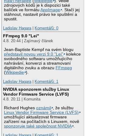
RawTherapee
(
Wikipedie
). Vedle
zdrojových kódů je k dispozici také
balíček ve formátu
AppImage
. Stačí jej
stáhnout, nastavit právo ke spuštění a
spustit.
Ladislav Hagara
|
Komentářů: 0
FFmpeg 9.0 "Lei"
4.8. 20:44 | Zajímavý článek
Jean-Baptiste Kempf na svém blogu
představil novou verzi 9.0 "Lei"
kolekce
svobodného softwaru umožňujícího
nahrávání, konverzi a streamovaní
digitálního zvuku a obrazu
FFmpeg
(
Wikipedie
).
Ladislav Hagara
|
Komentářů: 1
NVIDIA sponzorem služby Linux
Vendor Firmware Service (LVFS)
4.8. 20:11 | Komunita
Richard Hughes
oznámil
, že službu
Linux Vendor Firmware Service (LVFS)
umožňující aktualizovat firmware
zařízení na počítačích s Linuxem, nově
sponzoruje také společnost NVIDIA
.
Ladislav Hagara
|
Komentářů: 1