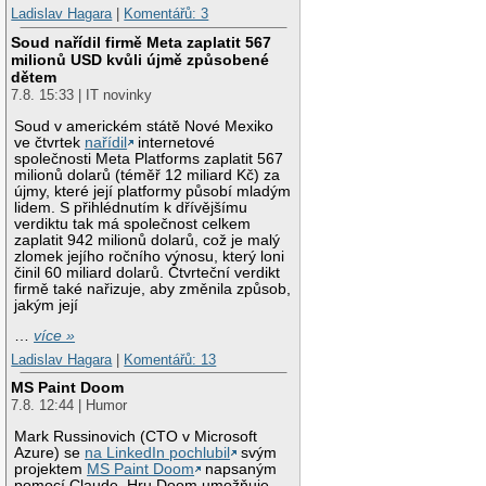
Ladislav Hagara
|
Komentářů: 3
Soud nařídil firmě Meta zaplatit 567
milionů USD kvůli újmě způsobené
dětem
7.8. 15:33 | IT novinky
Soud v americkém státě Nové Mexiko
ve čtvrtek
nařídil
internetové
společnosti Meta Platforms zaplatit 567
milionů dolarů (téměř 12 miliard Kč) za
újmy, které její platformy působí mladým
lidem. S přihlédnutím k dřívějšímu
verdiktu tak má společnost celkem
zaplatit 942 milionů dolarů, což je malý
zlomek jejího ročního výnosu, který loni
činil 60 miliard dolarů. Čtvrteční verdikt
firmě také nařizuje, aby změnila způsob,
jakým její
…
více »
Ladislav Hagara
|
Komentářů: 13
MS Paint Doom
7.8. 12:44 | Humor
Mark Russinovich (CTO v Microsoft
Azure) se
na LinkedIn pochlubil
svým
projektem
MS Paint Doom
napsaným
pomocí Claude. Hru Doom umožňuje