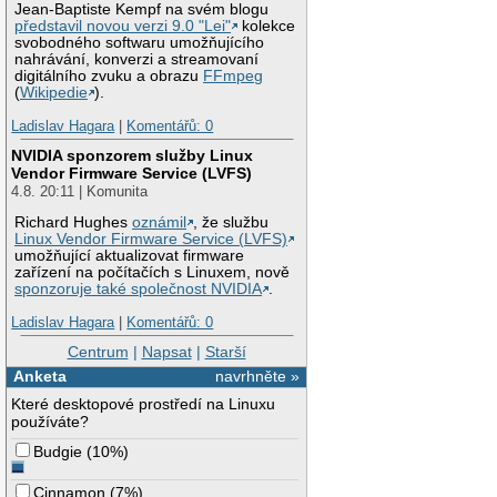
Jean-Baptiste Kempf na svém blogu
představil novou verzi 9.0 "Lei"
kolekce
svobodného softwaru umožňujícího
nahrávání, konverzi a streamovaní
digitálního zvuku a obrazu
FFmpeg
(
Wikipedie
).
Ladislav Hagara
|
Komentářů: 0
NVIDIA sponzorem služby Linux
Vendor Firmware Service (LVFS)
4.8. 20:11 | Komunita
Richard Hughes
oznámil
, že službu
Linux Vendor Firmware Service (LVFS)
umožňující aktualizovat firmware
zařízení na počítačích s Linuxem, nově
sponzoruje také společnost NVIDIA
.
Ladislav Hagara
|
Komentářů: 0
Centrum
|
Napsat
|
Starší
Anketa
navrhněte »
Které desktopové prostředí na Linuxu
používáte?
Budgie
(
10%
)
Cinnamon
(
7%
)