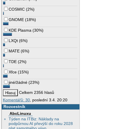
COSMIC
(
2%
)
GNOME
(
18%
)
KDE Plasma
(
30%
)
LXQt
(
6%
)
MATE
(
6%
)
TDE
(
2%
)
Xfce
(
15%
)
jiné/žádné
(
23%
)
Celkem 2356 hlasů
Komentářů: 30
, poslední 3.4. 20:20
Rozcestník
AbcLinuxu
Týden na ITBiz: Náklady na
podpůrnou AI převýší do roku 2028
plat samotného vývo