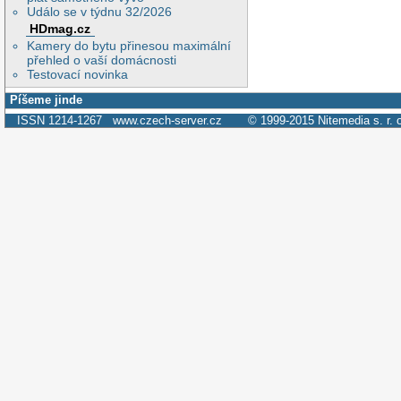
Událo se v týdnu 32/2026
HDmag.cz
Kamery do bytu přinesou maximální
přehled o vaší domácnosti
Testovací novinka
Píšeme jinde
ISSN 1214-1267
www.czech-server.cz
© 1999-2015
Nitemedia s. r. 