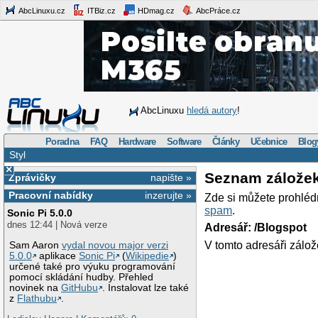
AbcLinuxu.cz
ITBiz.cz
HDmag.cz
AbcPráce.cz
AbcLinuxu
hledá autory
!
Poradna
FAQ
Hardware
Software
Články
Učebnice
Blog
Styl
×
Seznam zálože
Zprávičky
napište »
Pracovní nabídky
inzerujte »
Zde si můžete prohléd
spam
.
Sonic Pi 5.0.0
dnes 12:44 | Nová verze
Adresář: /Blogspot
V tomto adresáři zálož
Sam Aaron
vydal novou major verzi
5.0.0
aplikace
Sonic Pi
(
Wikipedie
)
určené také pro výuku programování
pomocí skládání hudby. Přehled
novinek na
GitHubu
. Instalovat lze také
z
Flathubu
.