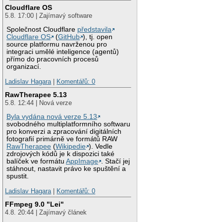
Cloudflare OS
5.8. 17:00 | Zajímavý software
Společnost Cloudflare
představila
Cloudflare OS
(
GitHub
), tj. open
source platformu navrženou pro
integraci umělé inteligence (agentů)
přímo do pracovních procesů
organizací.
Ladislav Hagara
|
Komentářů: 0
RawTherapee 5.13
5.8. 12:44 | Nová verze
Byla vydána nová verze 5.13
svobodného multiplatformního softwaru
pro konverzi a zpracování digitálních
fotografií primárně ve formátů RAW
RawTherapee
(
Wikipedie
). Vedle
zdrojových kódů je k dispozici také
balíček ve formátu
AppImage
. Stačí jej
stáhnout, nastavit právo ke spuštění a
spustit.
Ladislav Hagara
|
Komentářů: 0
FFmpeg 9.0 "Lei"
4.8. 20:44 | Zajímavý článek