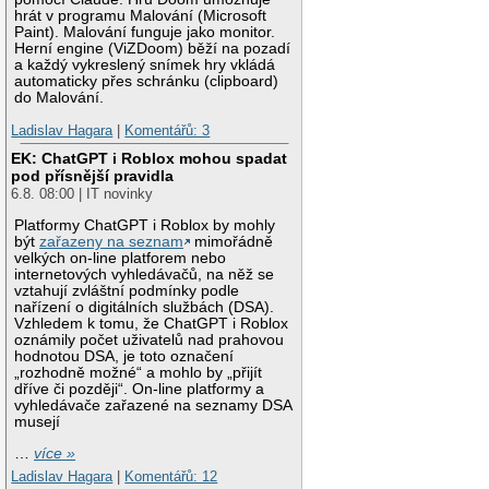
hrát v programu Malování (Microsoft
Paint). Malování funguje jako monitor.
Herní engine (ViZDoom) běží na pozadí
a každý vykreslený snímek hry vkládá
automaticky přes schránku (clipboard)
do Malování.
Ladislav Hagara
|
Komentářů: 3
EK: ChatGPT i Roblox mohou spadat
pod přísnější pravidla
6.8. 08:00 | IT novinky
Platformy ChatGPT i Roblox by mohly
být
zařazeny na seznam
mimořádně
velkých on-line platforem nebo
internetových vyhledávačů, na něž se
vztahují zvláštní podmínky podle
nařízení o digitálních službách (DSA).
Vzhledem k tomu, že ChatGPT i Roblox
oznámily počet uživatelů nad prahovou
hodnotou DSA, je toto označení
„rozhodně možné“ a mohlo by „přijít
dříve či později“. On-line platformy a
vyhledávače zařazené na seznamy DSA
musejí
…
více »
Ladislav Hagara
|
Komentářů: 12