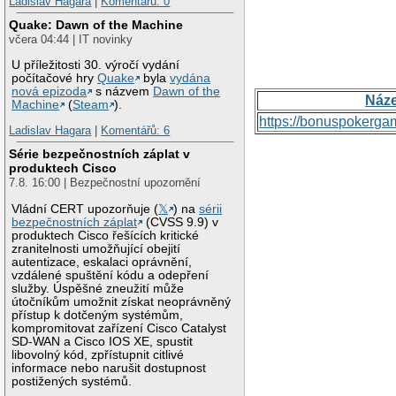
Ladislav Hagara
|
Komentářů: 0
Quake: Dawn of the Machine
včera 04:44 | IT novinky
U příležitosti 30. výročí vydání
počítačové hry
Quake
byla
vydána
nová epizoda
s názvem
Dawn of the
Náz
Machine
(
Steam
).
https://bonuspokerga
Ladislav Hagara
|
Komentářů: 6
Série bezpečnostních záplat v
produktech Cisco
7.8. 16:00 | Bezpečnostní upozornění
Vládní CERT upozorňuje (
𝕏
) na
sérii
bezpečnostních záplat
(CVSS 9.9) v
produktech Cisco řešících kritické
zranitelnosti umožňující obejití
autentizace, eskalaci oprávnění,
vzdálené spuštění kódu a odepření
služby. Úspěšné zneužití může
útočníkům umožnit získat neoprávněný
přístup k dotčeným systémům,
kompromitovat zařízení Cisco Catalyst
SD-WAN a Cisco IOS XE, spustit
libovolný kód, zpřístupnit citlivé
informace nebo narušit dostupnost
postižených systémů.