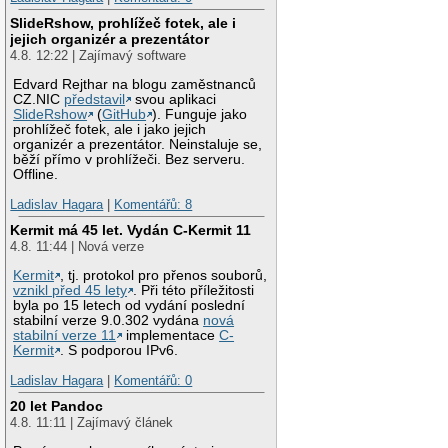
SlideRshow, prohlížeč fotek, ale i
jejich organizér a prezentátor
4.8. 12:22 | Zajímavý software
Edvard Rejthar na blogu zaměstnanců
CZ.NIC
představil
svou aplikaci
SlideRshow
(
GitHub
). Funguje jako
prohlížeč fotek, ale i jako jejich
organizér a prezentátor. Neinstaluje se,
běží přímo v prohlížeči. Bez serveru.
Offline.
Ladislav Hagara
|
Komentářů: 8
Kermit má 45 let. Vydán C-Kermit 11
4.8. 11:44 | Nová verze
Kermit
, tj. protokol pro přenos souborů,
vznikl před 45 lety
. Při této příležitosti
byla po 15 letech od vydání poslední
stabilní verze 9.0.302 vydána
nová
stabilní verze 11
implementace
C-
Kermit
. S podporou IPv6.
Ladislav Hagara
|
Komentářů: 0
20 let Pandoc
4.8. 11:11 | Zajímavý článek