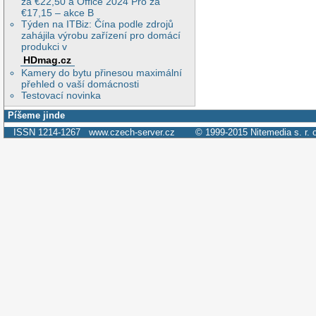
za €22,50 a Office 2024 Pro za
€17,15 – akce B
Týden na ITBiz: Čína podle zdrojů
zahájila výrobu zařízení pro domácí
produkci v
HDmag.cz
Kamery do bytu přinesou maximální
přehled o vaší domácnosti
Testovací novinka
Píšeme jinde
ISSN 1214-1267
www.czech-server.cz
© 1999-2015
Nitemedia s. r. 