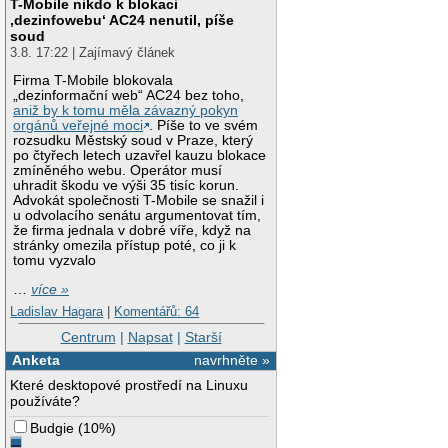
T-Mobile nikdo k blokaci
‚dezinfowebu‘ AC24 nenutil, píše
soud
3.8. 17:22 | Zajímavý článek
Firma T-Mobile blokovala
„dezinformační web“ AC24 bez toho,
aniž by k tomu měla závazný pokyn
orgánů veřejné moci
. Píše to ve svém
rozsudku Městský soud v Praze, který
po čtyřech letech uzavřel kauzu blokace
zmíněného webu. Operátor musí
uhradit škodu ve výši 35 tisíc korun.
Advokát společnosti T-Mobile se snažil i
u odvolacího senátu argumentovat tím,
že firma jednala v dobré víře, když na
stránky omezila přístup poté, co ji k
tomu vyzvalo
…
více »
Ladislav Hagara
|
Komentářů: 64
Centrum
|
Napsat
|
Starší
Anketa
navrhněte »
Které desktopové prostředí na Linuxu
používáte?
Budgie
(
10%
)