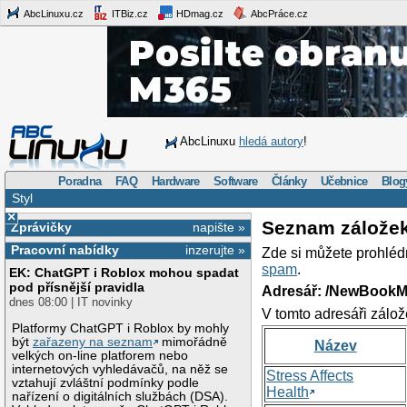
AbcLinuxu.cz
ITBiz.cz
HDmag.cz
AbcPráce.cz
AbcLinuxu
hledá autory
!
Poradna
FAQ
Hardware
Software
Články
Učebnice
Blog
Styl
×
Seznam zálože
Zprávičky
napište »
Pracovní nabídky
inzerujte »
Zde si můžete prohléd
spam
.
EK: ChatGPT i Roblox mohou spadat
pod přísnější pravidla
Adresář: /NewBookM
dnes 08:00 | IT novinky
V tomto adresáři zálož
Platformy ChatGPT i Roblox by mohly
být
zařazeny na seznam
mimořádně
Název
velkých on-line platforem nebo
internetových vyhledávačů, na něž se
Stress Affects
vztahují zvláštní podmínky podle
Health
nařízení o digitálních službách (DSA).