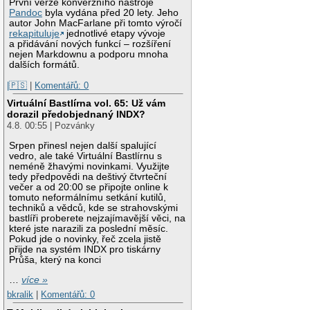
První verze konverzního nástroje
Pandoc
byla vydána před 20 lety. Jeho
autor John MacFarlane při tomto výročí
rekapituluje
jednotlivé etapy vývoje
a přidávání nových funkcí – rozšíření
nejen Markdownu a podporu mnoha
dalších formátů.
|🇵🇸
|
Komentářů: 0
Virtuální Bastlírna vol. 65: Už vám
dorazil předobjednaný INDX?
4.8. 00:55 | Pozvánky
Srpen přinesl nejen další spalující
vedro, ale také Virtuální Bastlírnu s
neméně žhavými novinkami. Využijte
tedy předpovědi na deštivý čtvrteční
večer a od 20:00 se připojte online k
tomuto neformálnímu setkání kutilů,
techniků a vědců, kde se strahovskými
bastlíři proberete nejzajímavější věci, na
které jste narazili za poslední měsíc.
Pokud jde o novinky, řeč zcela jistě
přijde na systém INDX pro tiskárny
Průša, který na konci
…
více »
bkralik
|
Komentářů: 0