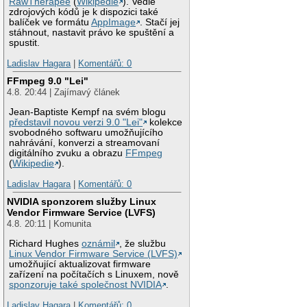
RawTherapee
(
Wikipedie
). Vedle
zdrojových kódů je k dispozici také
balíček ve formátu
AppImage
. Stačí jej
stáhnout, nastavit právo ke spuštění a
spustit.
Ladislav Hagara
|
Komentářů: 0
FFmpeg 9.0 "Lei"
4.8. 20:44 | Zajímavý článek
Jean-Baptiste Kempf na svém blogu
představil novou verzi 9.0 "Lei"
kolekce
svobodného softwaru umožňujícího
nahrávání, konverzi a streamovaní
digitálního zvuku a obrazu
FFmpeg
(
Wikipedie
).
Ladislav Hagara
|
Komentářů: 0
NVIDIA sponzorem služby Linux
Vendor Firmware Service (LVFS)
4.8. 20:11 | Komunita
Richard Hughes
oznámil
, že službu
Linux Vendor Firmware Service (LVFS)
umožňující aktualizovat firmware
zařízení na počítačích s Linuxem, nově
sponzoruje také společnost NVIDIA
.
Ladislav Hagara
|
Komentářů: 0