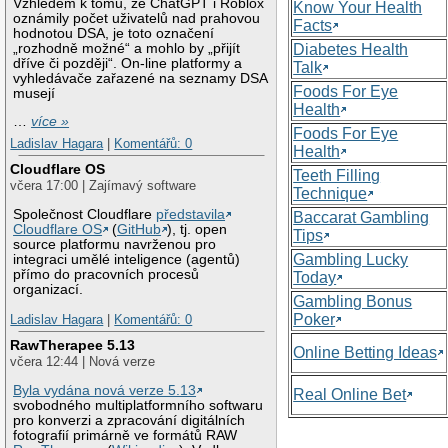
Vzhledem k tomu, že ChatGPT i Roblox
Know Your Health
oznámily počet uživatelů nad prahovou
Facts
hodnotou DSA, je toto označení
„rozhodně možné“ a mohlo by „přijít
Diabetes Health
dříve či později“. On-line platformy a
Talk
vyhledávače zařazené na seznamy DSA
Foods For Eye
musejí
Health
…
více »
Foods For Eye
Ladislav Hagara
|
Komentářů: 0
Health
Cloudflare OS
Teeth Filling
včera 17:00 | Zajímavý software
Technique
Společnost Cloudflare
představila
Baccarat Gambling
Cloudflare OS
(
GitHub
), tj. open
Tips
source platformu navrženou pro
Gambling Lucky
integraci umělé inteligence (agentů)
přímo do pracovních procesů
Today
organizací.
Gambling Bonus
Poker
Ladislav Hagara
|
Komentářů: 0
RawTherapee 5.13
Online Betting Ideas
včera 12:44 | Nová verze
Byla vydána nová verze 5.13
Real Online Bet
svobodného multiplatformního softwaru
pro konverzi a zpracování digitálních
fotografií primárně ve formátů RAW