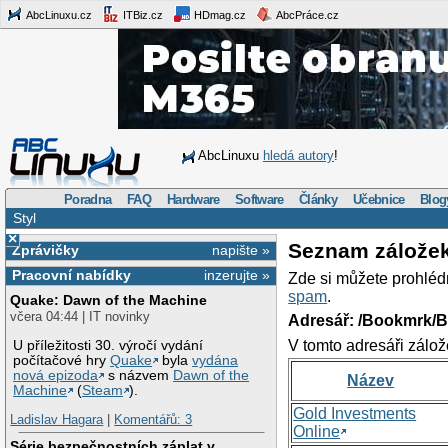
AbcLinuxu.cz
ITBiz.cz
HDmag.cz
AbcPráce.cz
AbcLinuxu
hledá autory
!
Poradna
FAQ
Hardware
Software
Články
Učebnice
Blog
Styl
×
Seznam zálože
Zprávičky
napište »
Pracovní nabídky
inzerujte »
Zde si můžete prohléd
spam
.
Quake: Dawn of the Machine
včera 04:44 | IT novinky
Adresář: /Bookmrk/
V tomto adresáři zálož
U příležitosti 30. výročí vydání
počítačové hry
Quake
byla
vydána
nová epizoda
s názvem
Dawn of the
Název
Machine
(
Steam
).
Gold Investments
Ladislav Hagara
|
Komentářů: 3
Online
Série bezpečnostních záplat v