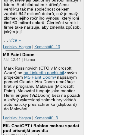
újmy, které její platformy působí mladým
lidem. S přihlédnutím k dřívějšímu
verdiktu tak má společnost celkem
zaplatit 942 milionů dolarů, což je malý
zlomek jejího ročního výnosu, který loni
činil 60 miliard dolarů. Čtvrteční verdikt
firmě také nařizuje, aby změnila způsob,
jakým její
…
více »
Ladislav Hagara
|
Komentářů: 13
MS Paint Doom
7.8. 12:44 | Humor
Mark Russinovich (CTO v Microsoft
Azure) se
na LinkedIn pochlubil
svým
projektem
MS Paint Doom
napsaným
pomocí Claude. Hru Doom umožňuje
hrát v programu Malování (Microsoft
Paint). Malování funguje jako monitor.
Herní engine (ViZDoom) běží na pozadí
a každý vykreslený snímek hry vkládá
automaticky přes schránku (clipboard)
do Malování.
Ladislav Hagara
|
Komentářů: 3
EK: ChatGPT i Roblox mohou spadat
pod přísnější pravidla