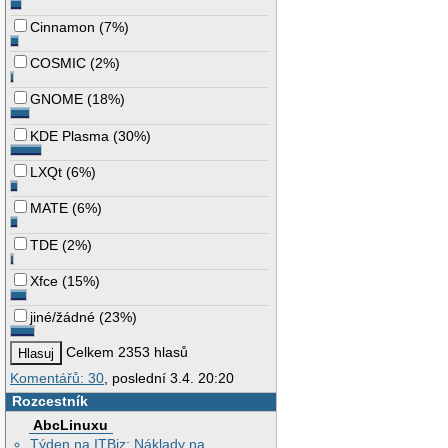
Cinnamon
(
7%
)
COSMIC
(
2%
)
GNOME
(
18%
)
KDE Plasma
(
30%
)
LXQt
(
6%
)
MATE
(
6%
)
TDE
(
2%
)
Xfce
(
15%
)
jiné/žádné
(
23%
)
Celkem 2353 hlasů
Komentářů: 30
, poslední 3.4. 20:20
Rozcestník
AbcLinuxu
Týden na ITBiz: Náklady na