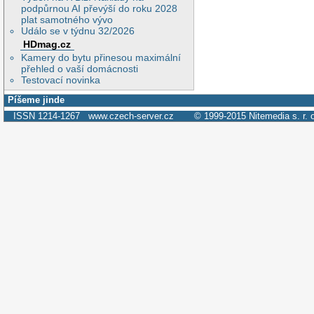
podpůrnou AI převýší do roku 2028
plat samotného vývo
Událo se v týdnu 32/2026
HDmag.cz
Kamery do bytu přinesou maximální
přehled o vaší domácnosti
Testovací novinka
Píšeme jinde
ISSN 1214-1267
www.czech-server.cz
© 1999-2015
Nitemedia s. r. 