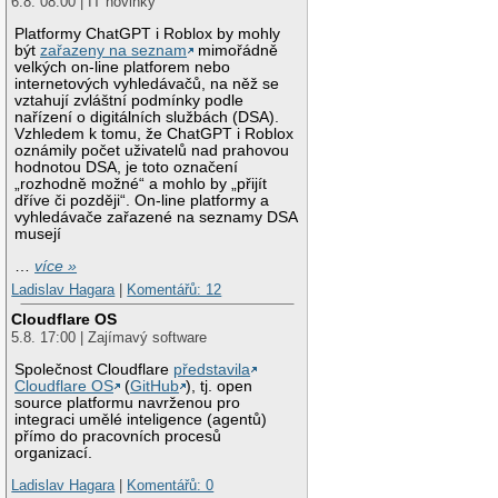
6.8. 08:00 | IT novinky
Platformy ChatGPT i Roblox by mohly
být
zařazeny na seznam
mimořádně
velkých on-line platforem nebo
internetových vyhledávačů, na něž se
vztahují zvláštní podmínky podle
nařízení o digitálních službách (DSA).
Vzhledem k tomu, že ChatGPT i Roblox
oznámily počet uživatelů nad prahovou
hodnotou DSA, je toto označení
„rozhodně možné“ a mohlo by „přijít
dříve či později“. On-line platformy a
vyhledávače zařazené na seznamy DSA
musejí
…
více »
Ladislav Hagara
|
Komentářů: 12
Cloudflare OS
5.8. 17:00 | Zajímavý software
Společnost Cloudflare
představila
Cloudflare OS
(
GitHub
), tj. open
source platformu navrženou pro
integraci umělé inteligence (agentů)
přímo do pracovních procesů
organizací.
Ladislav Hagara
|
Komentářů: 0