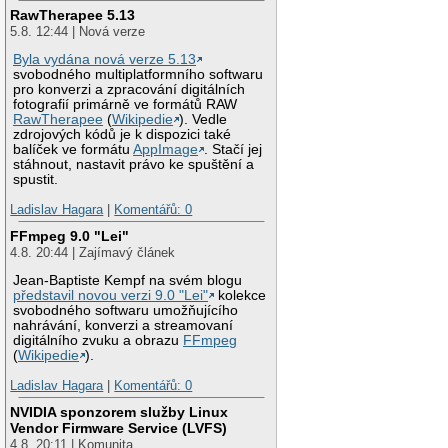
RawTherapee 5.13
5.8. 12:44 | Nová verze
Byla vydána nová verze 5.13
svobodného multiplatformního softwaru
pro konverzi a zpracování digitálních
fotografií primárně ve formátů RAW
RawTherapee
(
Wikipedie
). Vedle
zdrojových kódů je k dispozici také
balíček ve formátu
AppImage
. Stačí jej
stáhnout, nastavit právo ke spuštění a
spustit.
Ladislav Hagara
|
Komentářů: 0
FFmpeg 9.0 "Lei"
4.8. 20:44 | Zajímavý článek
Jean-Baptiste Kempf na svém blogu
představil novou verzi 9.0 "Lei"
kolekce
svobodného softwaru umožňujícího
nahrávání, konverzi a streamovaní
digitálního zvuku a obrazu
FFmpeg
(
Wikipedie
).
Ladislav Hagara
|
Komentářů: 0
NVIDIA sponzorem služby Linux
Vendor Firmware Service (LVFS)
4.8. 20:11 | Komunita