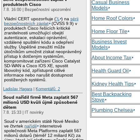
Casual Business
produktech Cisco
Models
7.8. 16:00 | Bezpečnostní upozornění
Home Roof Colors
Vládní CERT upozorňuje (
𝕏
) na
sérii
bezpečnostních záplat
(CVSS 9.9) v
produktech Cisco řešících kritické
Home Floor Tile
zranitelnosti umožňující obejití
autentizace, eskalaci oprávnění,
Business Invest
vzdálené spuštění kódu a odepření
služby. Úspěšné zneužití může
Models
útočníkům umožnit získat neoprávněný
přístup k dotčeným systémům,
About Income Tax
kompromitovat zařízení Cisco Catalyst
SD-WAN a Cisco IOS XE, spustit
libovolný kód, zpřístupnit citlivé
Health Guard Oil
informace nebo narušit dostupnost
postižených systémů.
Kidney Health Tips
Ladislav Hagara
|
Komentářů: 2
Best Backpacking
Soud nařídil firmě Meta zaplatit 567
Stove
milionů USD kvůli újmě způsobené
dětem
Plumbing Chelsea
7.8. 15:33 | IT novinky
Soud v americkém státě Nové Mexiko
ve čtvrtek
nařídil
internetové
společnosti Meta Platforms zaplatit 567
milionů dolarů (téměř 12 miliard Kč) za