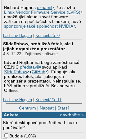
Richard Hughes
oznámil
, že službu
Linux Vendor Firmware Service (LVFS)
umožňující aktualizovat firmware
zařízení na počítačích s Linuxem, nově
sponzoruje také společnost NVIDIA
.
Ladislav Hagara
|
Komentářů: 0
SlideRshow, prohlížeč fotek, ale i
jejich organizér a prezentátor
4.8. 12:22 | Zajímavý software
Edvard Rejthar na blogu zaměstnanců
CZ.NIC
představil
svou aplikaci
SlideRshow
(
GitHub
). Funguje jako
prohlížeč fotek, ale i jako jejich
organizér a prezentátor. Neinstaluje se,
běží přímo v prohlížeči. Bez serveru.
Offline.
Ladislav Hagara
|
Komentářů: 11
Centrum
|
Napsat
|
Starší
Anketa
navrhněte »
Které desktopové prostředí na Linuxu
používáte?
Budgie
(
10%
)