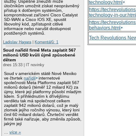
služby. Úspěšné zneužití může
technology.html
útočníkům umožnit získat neoprávněný
https://techrevolutio
přístup k dotčeným systémům,
technology-in-our.htm
kompromitovat zařízení Cisco Catalyst
SD-WAN a Cisco IOS XE, spustit
https://techrevolutio
libovolný kód, zpřístupnit citlivé
behaviors.html
informace nebo narušit dostupnost
postižených systémů.
Tech Revolutions Ne
Ladislav Hagara
|
Komentářů: 1
Soud nařídil firmě Meta zaplatit 567
milionů USD kvůli újmě způsobené
dětem
dnes 15:33 | IT novinky
Soud v americkém státě Nové Mexiko
ve čtvrtek
nařídil
internetové
společnosti Meta Platforms zaplatit 567
milionů dolarů (téměř 12 miliard Kč) za
újmy, které její platformy působí mladým
lidem. S přihlédnutím k dřívějšímu
verdiktu tak má společnost celkem
zaplatit 942 milionů dolarů, což je malý
zlomek jejího ročního výnosu, který loni
činil 60 miliard dolarů. Čtvrteční verdikt
firmě také nařizuje, aby změnila způsob,
jakým její
…
více »