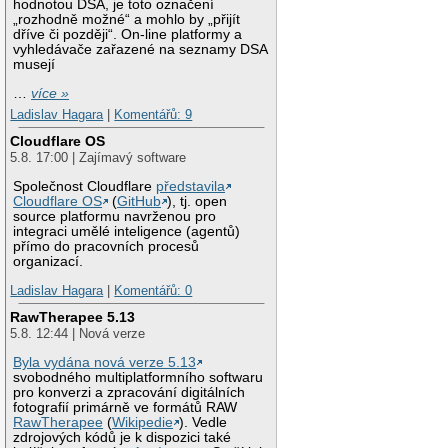
hodnotou DSA, je toto označení
„rozhodně možné“ a mohlo by „přijít
dříve či později“. On-line platformy a
vyhledávače zařazené na seznamy DSA
musejí
…
více »
Ladislav Hagara
|
Komentářů: 9
Cloudflare OS
5.8. 17:00 | Zajímavý software
Společnost Cloudflare
představila
Cloudflare OS
(
GitHub
), tj. open
source platformu navrženou pro
integraci umělé inteligence (agentů)
přímo do pracovních procesů
organizací.
Ladislav Hagara
|
Komentářů: 0
RawTherapee 5.13
5.8. 12:44 | Nová verze
Byla vydána nová verze 5.13
svobodného multiplatformního softwaru
pro konverzi a zpracování digitálních
fotografií primárně ve formátů RAW
RawTherapee
(
Wikipedie
). Vedle
zdrojových kódů je k dispozici také