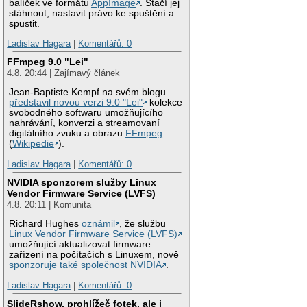
balíček ve formátu
AppImage
. Stačí jej
stáhnout, nastavit právo ke spuštění a
spustit.
Ladislav Hagara
|
Komentářů: 0
FFmpeg 9.0 "Lei"
4.8. 20:44 | Zajímavý článek
Jean-Baptiste Kempf na svém blogu
představil novou verzi 9.0 "Lei"
kolekce
svobodného softwaru umožňujícího
nahrávání, konverzi a streamovaní
digitálního zvuku a obrazu
FFmpeg
(
Wikipedie
).
Ladislav Hagara
|
Komentářů: 0
NVIDIA sponzorem služby Linux
Vendor Firmware Service (LVFS)
4.8. 20:11 | Komunita
Richard Hughes
oznámil
, že službu
Linux Vendor Firmware Service (LVFS)
umožňující aktualizovat firmware
zařízení na počítačích s Linuxem, nově
sponzoruje také společnost NVIDIA
.
Ladislav Hagara
|
Komentářů: 0
SlideRshow, prohlížeč fotek, ale i