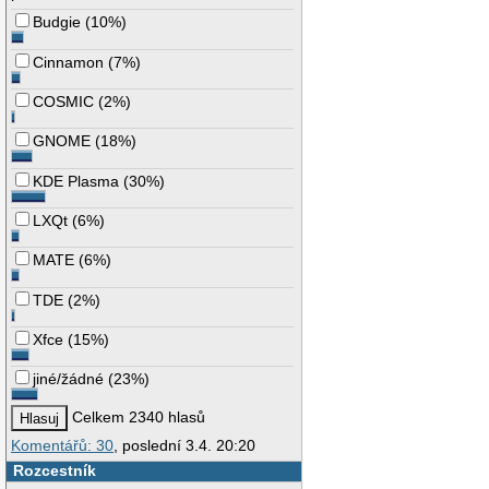
Budgie
(
10%
)
Cinnamon
(
7%
)
COSMIC
(
2%
)
GNOME
(
18%
)
KDE Plasma
(
30%
)
LXQt
(
6%
)
MATE
(
6%
)
TDE
(
2%
)
Xfce
(
15%
)
jiné/žádné
(
23%
)
Celkem 2340 hlasů
Komentářů: 30
, poslední 3.4. 20:20
Rozcestník