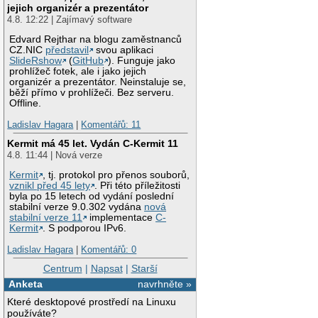
jejich organizér a prezentátor
4.8. 12:22 | Zajímavý software
Edvard Rejthar na blogu zaměstnanců
CZ.NIC
představil
svou aplikaci
SlideRshow
(
GitHub
). Funguje jako
prohlížeč fotek, ale i jako jejich
organizér a prezentátor. Neinstaluje se,
běží přímo v prohlížeči. Bez serveru.
Offline.
Ladislav Hagara
|
Komentářů: 11
Kermit má 45 let. Vydán C-Kermit 11
4.8. 11:44 | Nová verze
Kermit
, tj. protokol pro přenos souborů,
vznikl před 45 lety
. Při této příležitosti
byla po 15 letech od vydání poslední
stabilní verze 9.0.302 vydána
nová
stabilní verze 11
implementace
C-
Kermit
. S podporou IPv6.
Ladislav Hagara
|
Komentářů: 0
Centrum
|
Napsat
|
Starší
Anketa
navrhněte »
Které desktopové prostředí na Linuxu
používáte?