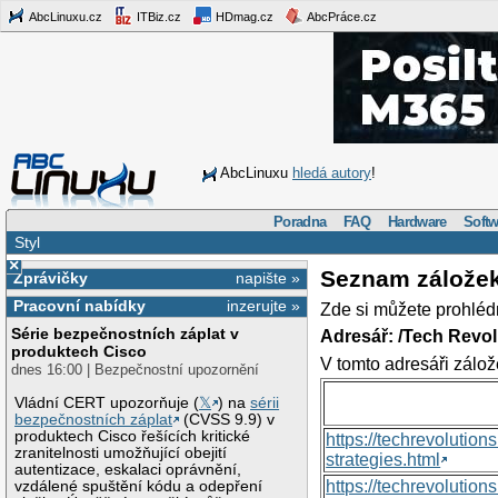
AbcLinuxu.cz
ITBiz.cz
HDmag.cz
AbcPráce.cz
AbcLinuxu
hledá autory
!
Poradna
FAQ
Hardware
Softw
Styl
×
Seznam zálože
Zprávičky
napište »
Pracovní nabídky
inzerujte »
Zde si můžete prohléd
Série bezpečnostních záplat v
Adresář: /Tech Revo
produktech Cisco
V tomto adresáři zálož
dnes 16:00 | Bezpečnostní upozornění
Vládní CERT upozorňuje (
𝕏
) na
sérii
bezpečnostních záplat
(CVSS 9.9) v
produktech Cisco řešících kritické
https://techrevolutio
zranitelnosti umožňující obejití
strategies.html
autentizace, eskalaci oprávnění,
https://techrevoluti
vzdálené spuštění kódu a odepření