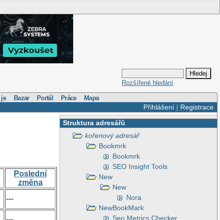
Rozšířené hledání
 je
Bazar
Portál
Práce
Mapa
Přihlášení
|
Registrace
Struktura adresářů
kořenový adresář
Bookmrk
Bookmrk
SEO Insight Tools
Poslední
New
změna
New
Nora
---
NewBookMark
Seo Metrics Checker
---