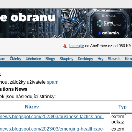
Inzerujte
na AbcPráce.cz od 950 Kč
are
Články
Učebnice
Blogy
Skupiny
Desktopy
Hry
Slovník
Kdo
k
nout záložky uživatele
spam
.
lutions News
ek jsou následující stránky:
Název
Typ
nsnews.blogspot.com/2023/03/business-tactics-and-
externí
odkaz
onsnews.blogspot.com/2023/03/emerging-healthcare-
externí