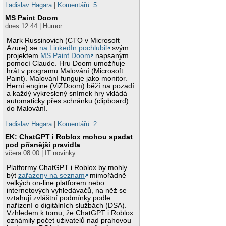
Ladislav Hagara
|
Komentářů: 5
MS Paint Doom
dnes 12:44 | Humor
Mark Russinovich (CTO v Microsoft
Azure) se
na LinkedIn pochlubil
svým
projektem
MS Paint Doom
napsaným
pomocí Claude. Hru Doom umožňuje
hrát v programu Malování (Microsoft
Paint). Malování funguje jako monitor.
Herní engine (ViZDoom) běží na pozadí
a každý vykreslený snímek hry vkládá
automaticky přes schránku (clipboard)
do Malování.
Ladislav Hagara
|
Komentářů: 2
EK: ChatGPT i Roblox mohou spadat
pod přísnější pravidla
včera 08:00 | IT novinky
Platformy ChatGPT i Roblox by mohly
být
zařazeny na seznam
mimořádně
velkých on-line platforem nebo
internetových vyhledávačů, na něž se
vztahují zvláštní podmínky podle
nařízení o digitálních službách (DSA).
Vzhledem k tomu, že ChatGPT i Roblox
oznámily počet uživatelů nad prahovou