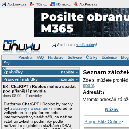
AbcLinuxu.cz
ITBiz.cz
HDmag.cz
AbcPráce.cz
AbcLinuxu
hledá autory
!
Poradna
FAQ
Hardware
Software
Články
Učebnice
Blog
Styl
×
Seznam zálože
Zprávičky
napište »
Pracovní nabídky
inzerujte »
Zde si můžete prohléd
spam
.
EK: ChatGPT i Roblox mohou spadat
pod přísnější pravidla
Adresář: /
dnes 08:00 | IT novinky
V tomto adresáři zálož
Platformy ChatGPT i Roblox by mohly
být
zařazeny na seznam
mimořádně
Název
velkých on-line platforem nebo
internetových vyhledávačů, na něž se
vztahují zvláštní podmínky podle
Bingo Blitz Online
nařízení o digitálních službách (DSA).