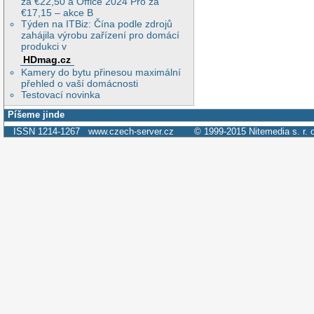
za €22,50 a Office 2024 Pro za
€17,15 – akce B
Týden na ITBiz: Čína podle zdrojů
zahájila výrobu zařízení pro domácí
produkci v
HDmag.cz
Kamery do bytu přinesou maximální
přehled o vaší domácnosti
Testovací novinka
Píšeme jinde
ISSN 1214-1267
www.czech-server.cz
© 1999-2015
Nitemedia s. r. 