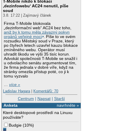
T-Mobile nikdo k blokaci
‚dezinfowebu‘ AC24 nenutil, píše
soud
3.8. 17:22 | Zajímavý článek
Firma T-Mobile blokovala
„dezinformační web“ AC24 bez toho,
aniž by k tomu měla závazný pokyn
orgánů veřejné moci
. Píše to ve svém
rozsudku Městský soud v Praze, který
po čtyřech letech uzavřel kauzu blokace
zmíněného webu. Operátor musí
uhradit škodu ve výši 35 tisíc korun.
Advokát společnosti T-Mobile se snažil i
u odvolacího senátu argumentovat tím,
že firma jednala v dobré víře, když na
stránky omezila přístup poté, co ji k
tomu vyzvalo
…
více »
Ladislav Hagara
|
Komentářů: 70
Centrum
|
Napsat
|
Starší
Anketa
navrhněte »
Které desktopové prostředí na Linuxu
používáte?
Budgie
(
10%
)