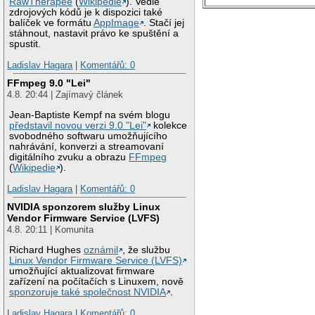
RawTherapee
(
Wikipedie
). Vedle
zdrojových kódů je k dispozici také
balíček ve formátu
AppImage
. Stačí jej
stáhnout, nastavit právo ke spuštění a
spustit.
Ladislav Hagara
|
Komentářů: 0
FFmpeg 9.0 "Lei"
4.8. 20:44 | Zajímavý článek
Jean-Baptiste Kempf na svém blogu
představil novou verzi 9.0 "Lei"
kolekce
svobodného softwaru umožňujícího
nahrávání, konverzi a streamovaní
digitálního zvuku a obrazu
FFmpeg
(
Wikipedie
).
Ladislav Hagara
|
Komentářů: 0
NVIDIA sponzorem služby Linux
Vendor Firmware Service (LVFS)
4.8. 20:11 | Komunita
Richard Hughes
oznámil
, že službu
Linux Vendor Firmware Service (LVFS)
umožňující aktualizovat firmware
zařízení na počítačích s Linuxem, nově
sponzoruje také společnost NVIDIA
.
Ladislav Hagara
|
Komentářů: 0