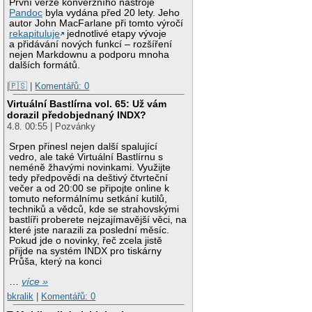
První verze konverzního nástroje
Pandoc
byla vydána před 20 lety. Jeho
autor John MacFarlane při tomto výročí
rekapituluje
jednotlivé etapy vývoje
a přidávání nových funkcí – rozšíření
nejen Markdownu a podporu mnoha
dalších formátů.
|🇵🇸
|
Komentářů: 0
Virtuální Bastlírna vol. 65: Už vám
dorazil předobjednaný INDX?
4.8. 00:55 | Pozvánky
Srpen přinesl nejen další spalující
vedro, ale také Virtuální Bastlírnu s
neméně žhavými novinkami. Využijte
tedy předpovědi na deštivý čtvrteční
večer a od 20:00 se připojte online k
tomuto neformálnímu setkání kutilů,
techniků a vědců, kde se strahovskými
bastlíři proberete nejzajímavější věci, na
které jste narazili za poslední měsíc.
Pokud jde o novinky, řeč zcela jistě
přijde na systém INDX pro tiskárny
Průša, který na konci
…
více »
bkralik
|
Komentářů: 0