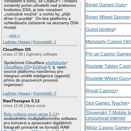
Vzhledem k tomu, že ChatGPT i Roblox
Bingo Games Guru
oznámily počet uživatelů nad prahovou
hodnotou DSA, je toto označení
„rozhodně možné“ a mohlo by „přijít
Bingo Wheel Spinner
dříve či později“. On-line platformy a
vyhledávače zařazené na seznamy DSA
musejí
Guest posting
…
více »
Monopoly Casino Onl
Ladislav Hagara
|
Komentářů: 1
Cloudflare OS
Pin up Casino Game
včera 17:00 | Zajímavý software
Společnost Cloudflare
představila
Roulette Tables Casi
Cloudflare OS
(
GitHub
), tj. open
source platformu navrženou pro
integraci umělé inteligence (agentů)
Roulette Wheel Guru
přímo do pracovních procesů
organizací.
Royal Casinoz
Ladislav Hagara
|
Komentářů: 0
RawTherapee 5.13
Slot Games Teacher
včera 12:44 | Nová verze
Slovenský T-Mobile 
Byla vydána nová verze 5.13
cenzurovat internet
svobodného multiplatformního softwaru
pro konverzi a zpracování digitálních
Wildz Casino Games
fotografií primárně ve formátů RAW