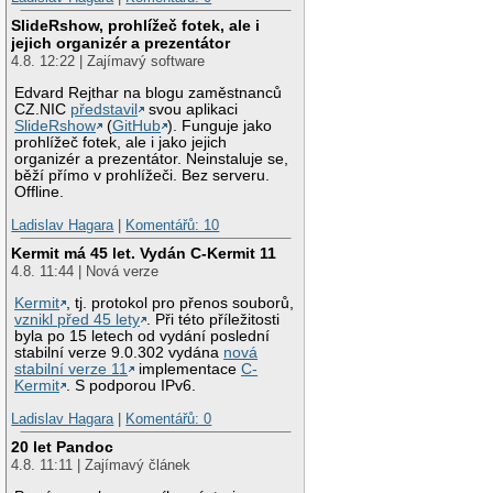
SlideRshow, prohlížeč fotek, ale i
jejich organizér a prezentátor
4.8. 12:22 | Zajímavý software
Edvard Rejthar na blogu zaměstnanců
CZ.NIC
představil
svou aplikaci
SlideRshow
(
GitHub
). Funguje jako
prohlížeč fotek, ale i jako jejich
organizér a prezentátor. Neinstaluje se,
běží přímo v prohlížeči. Bez serveru.
Offline.
Ladislav Hagara
|
Komentářů: 10
Kermit má 45 let. Vydán C-Kermit 11
4.8. 11:44 | Nová verze
Kermit
, tj. protokol pro přenos souborů,
vznikl před 45 lety
. Při této příležitosti
byla po 15 letech od vydání poslední
stabilní verze 9.0.302 vydána
nová
stabilní verze 11
implementace
C-
Kermit
. S podporou IPv6.
Ladislav Hagara
|
Komentářů: 0
20 let Pandoc
4.8. 11:11 | Zajímavý článek