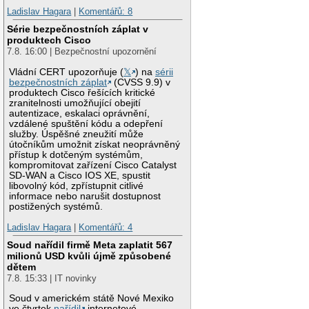
Ladislav Hagara
|
Komentářů: 8
Série bezpečnostních záplat v
produktech Cisco
7.8. 16:00 | Bezpečnostní upozornění
Vládní CERT upozorňuje (
𝕏
) na
sérii
bezpečnostních záplat
(CVSS 9.9) v
produktech Cisco řešících kritické
zranitelnosti umožňující obejití
autentizace, eskalaci oprávnění,
vzdálené spuštění kódu a odepření
služby. Úspěšné zneužití může
útočníkům umožnit získat neoprávněný
přístup k dotčeným systémům,
kompromitovat zařízení Cisco Catalyst
SD-WAN a Cisco IOS XE, spustit
libovolný kód, zpřístupnit citlivé
informace nebo narušit dostupnost
postižených systémů.
Ladislav Hagara
|
Komentářů: 4
Soud nařídil firmě Meta zaplatit 567
milionů USD kvůli újmě způsobené
dětem
7.8. 15:33 | IT novinky
Soud v americkém státě Nové Mexiko
ve čtvrtek
nařídil
internetové