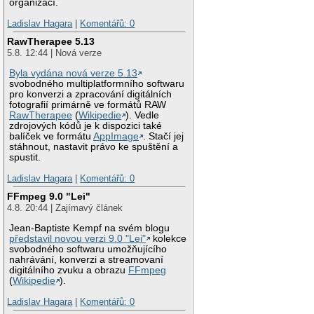
organizací.
Ladislav Hagara
|
Komentářů: 0
RawTherapee 5.13
5.8. 12:44 | Nová verze
Byla vydána nová verze 5.13
svobodného multiplatformního softwaru
pro konverzi a zpracování digitálních
fotografií primárně ve formátů RAW
RawTherapee
(
Wikipedie
). Vedle
zdrojových kódů je k dispozici také
balíček ve formátu
AppImage
. Stačí jej
stáhnout, nastavit právo ke spuštění a
spustit.
Ladislav Hagara
|
Komentářů: 0
FFmpeg 9.0 "Lei"
4.8. 20:44 | Zajímavý článek
Jean-Baptiste Kempf na svém blogu
představil novou verzi 9.0 "Lei"
kolekce
svobodného softwaru umožňujícího
nahrávání, konverzi a streamovaní
digitálního zvuku a obrazu
FFmpeg
(
Wikipedie
).
Ladislav Hagara
|
Komentářů: 0