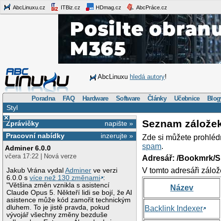
AbcLinuxu.cz
ITBiz.cz
HDmag.cz
AbcPráce.cz
AbcLinuxu
hledá autory
!
Poradna
FAQ
Hardware
Software
Články
Učebnice
Blog
Styl
×
Seznam zálože
Zprávičky
napište »
Pracovní nabídky
inzerujte »
Zde si můžete prohléd
spam
.
Adminer 6.0.0
včera 17:22 | Nová verze
Adresář: /Bookmrk/S
V tomto adresáři zálož
Jakub Vrána vydal
Adminer
ve verzi
6.0.0 s
více než 130 změnami
:
"Většina změn vznikla s asistencí
Název
Claude Opus 5. Někteří lidi se bojí, že AI
asistence může kód zamořit technickým
dluhem. To je jistě pravda, pokud
Backlink Indexer
vývojář všechny změny bezduše