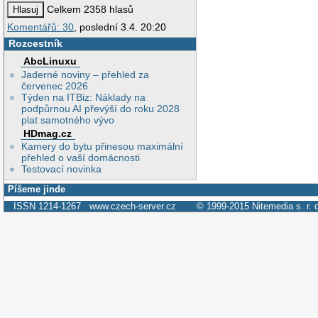
Celkem 2358 hlasů
Komentářů: 30
, poslední 3.4. 20:20
Rozcestník
AbcLinuxu
Jaderné noviny – přehled za
červenec 2026
Týden na ITBiz: Náklady na
podpůrnou AI převýší do roku 2028
plat samotného vývo
HDmag.cz
Kamery do bytu přinesou maximální
přehled o vaší domácnosti
Testovací novinka
Píšeme jinde
ISSN 1214-1267
www.czech-server.cz
© 1999-2015
Nitemedia s. r. 