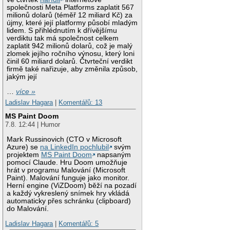
společnosti Meta Platforms zaplatit 567
milionů dolarů (téměř 12 miliard Kč) za
újmy, které její platformy působí mladým
lidem. S přihlédnutím k dřívějšímu
verdiktu tak má společnost celkem
zaplatit 942 milionů dolarů, což je malý
zlomek jejího ročního výnosu, který loni
činil 60 miliard dolarů. Čtvrteční verdikt
firmě také nařizuje, aby změnila způsob,
jakým její
…
více »
Ladislav Hagara
|
Komentářů: 13
MS Paint Doom
7.8. 12:44 | Humor
Mark Russinovich (CTO v Microsoft
Azure) se
na LinkedIn pochlubil
svým
projektem
MS Paint Doom
napsaným
pomocí Claude. Hru Doom umožňuje
hrát v programu Malování (Microsoft
Paint). Malování funguje jako monitor.
Herní engine (ViZDoom) běží na pozadí
a každý vykreslený snímek hry vkládá
automaticky přes schránku (clipboard)
do Malování.
Ladislav Hagara
|
Komentářů: 5