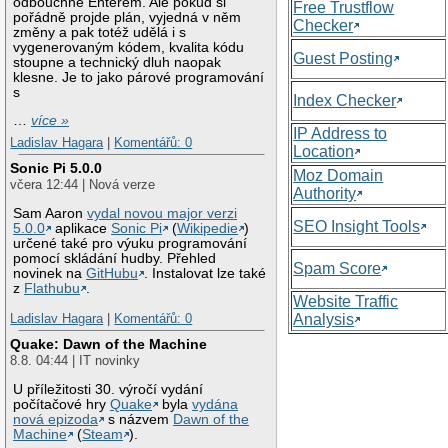
odbouchne Enterem. Ale pokud si
Free Trustflow
pořádně projde plán, vyjedná v něm
Checker
změny a pak totéž udělá i s
vygenerovaným kódem, kvalita kódu
Guest Posting
stoupne a technický dluh naopak
klesne. Je to jako párové programování
s
Index Checker
…
více »
IP Address to
Ladislav Hagara
|
Komentářů: 0
Location
Sonic Pi 5.0.0
Moz Domain
včera 12:44 | Nová verze
Authority
Sam Aaron
vydal novou major verzi
SEO Insight Tools
5.0.0
aplikace
Sonic Pi
(
Wikipedie
)
určené také pro výuku programování
pomocí skládání hudby. Přehled
Spam Score
novinek na
GitHubu
. Instalovat lze také
z
Flathubu
.
Website Traffic
Analysis
Ladislav Hagara
|
Komentářů: 0
Quake: Dawn of the Machine
8.8. 04:44 | IT novinky
U příležitosti 30. výročí vydání
počítačové hry
Quake
byla
vydána
nová epizoda
s názvem
Dawn of the
Machine
(
Steam
).