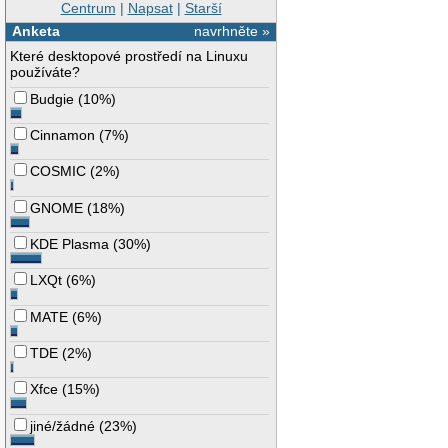
Centrum
|
Napsat
|
Starší
Anketa
navrhněte »
Které desktopové prostředí na Linuxu
používáte?
Budgie
(
10%
)
Cinnamon
(
7%
)
COSMIC
(
2%
)
GNOME
(
18%
)
KDE Plasma
(
30%
)
LXQt
(
6%
)
MATE
(
6%
)
TDE
(
2%
)
Xfce
(
15%
)
jiné/žádné
(
23%
)