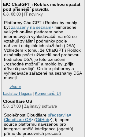
EK: ChatGPT i Roblox mohou spadat
pod přísnější pravidla
6.8. 08:00 | IT novinky
Platformy ChatGPT i Roblox by mohly
být
zařazeny na seznam
mimořádně
velkých on-line platforem nebo
internetových vyhledávačů, na něž se
vztahují zvláštní podmínky podle
nařízení o digitálních službách (DSA).
Vzhledem k tomu, že ChatGPT i Roblox
oznámily počet uživatelů nad prahovou
hodnotou DSA, je toto označení
„rozhodně možné“ a mohlo by „přijít
dříve či později“. On-line platformy a
vyhledávače zařazené na seznamy DSA
musejí
…
více »
Ladislav Hagara
|
Komentářů: 14
Cloudflare OS
5.8. 17:00 | Zajímavý software
Společnost Cloudflare
představila
Cloudflare OS
(
GitHub
), tj. open
source platformu navrženou pro
integraci umělé inteligence (agentů)
přímo do pracovních procesů