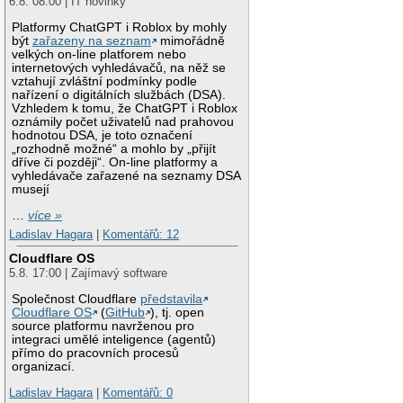
6.8. 08:00 | IT novinky
Platformy ChatGPT i Roblox by mohly
být
zařazeny na seznam
mimořádně
velkých on-line platforem nebo
internetových vyhledávačů, na něž se
vztahují zvláštní podmínky podle
nařízení o digitálních službách (DSA).
Vzhledem k tomu, že ChatGPT i Roblox
oznámily počet uživatelů nad prahovou
hodnotou DSA, je toto označení
„rozhodně možné“ a mohlo by „přijít
dříve či později“. On-line platformy a
vyhledávače zařazené na seznamy DSA
musejí
…
více »
Ladislav Hagara
|
Komentářů: 12
Cloudflare OS
5.8. 17:00 | Zajímavý software
Společnost Cloudflare
představila
Cloudflare OS
(
GitHub
), tj. open
source platformu navrženou pro
integraci umělé inteligence (agentů)
přímo do pracovních procesů
organizací.
Ladislav Hagara
|
Komentářů: 0