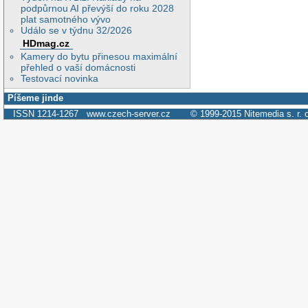
podpůrnou AI převýší do roku 2028
plat samotného vývo
Událo se v týdnu 32/2026
HDmag.cz
Kamery do bytu přinesou maximální
přehled o vaší domácnosti
Testovací novinka
Píšeme jinde
ISSN 1214-1267
www.czech-server.cz
© 1999-2015
Nitemedia s. r. 