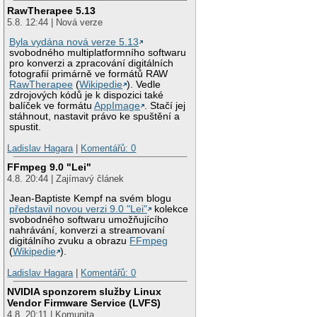
RawTherapee 5.13
5.8. 12:44 | Nová verze
Byla vydána nová verze 5.13
svobodného multiplatformního softwaru
pro konverzi a zpracování digitálních
fotografií primárně ve formátů RAW
RawTherapee
(
Wikipedie
). Vedle
zdrojových kódů je k dispozici také
balíček ve formátu
AppImage
. Stačí jej
stáhnout, nastavit právo ke spuštění a
spustit.
Ladislav Hagara
|
Komentářů: 0
FFmpeg 9.0 "Lei"
4.8. 20:44 | Zajímavý článek
Jean-Baptiste Kempf na svém blogu
představil novou verzi 9.0 "Lei"
kolekce
svobodného softwaru umožňujícího
nahrávání, konverzi a streamovaní
digitálního zvuku a obrazu
FFmpeg
(
Wikipedie
).
Ladislav Hagara
|
Komentářů: 0
NVIDIA sponzorem služby Linux
Vendor Firmware Service (LVFS)
4.8. 20:11 | Komunita