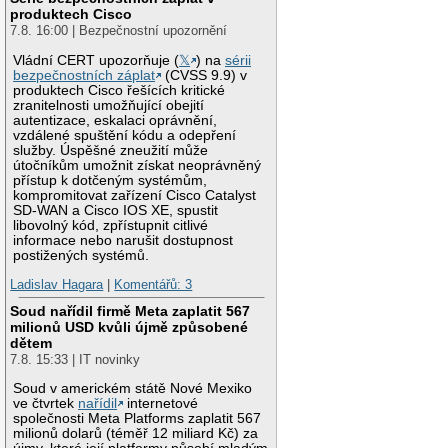
produktech Cisco
7.8. 16:00 | Bezpečnostní upozornění
Vládní CERT upozorňuje (
𝕏
) na
sérii
bezpečnostních záplat
(CVSS 9.9) v
produktech Cisco řešících kritické
zranitelnosti umožňující obejití
autentizace, eskalaci oprávnění,
vzdálené spuštění kódu a odepření
služby. Úspěšné zneužití může
útočníkům umožnit získat neoprávněný
přístup k dotčeným systémům,
kompromitovat zařízení Cisco Catalyst
SD-WAN a Cisco IOS XE, spustit
libovolný kód, zpřístupnit citlivé
informace nebo narušit dostupnost
postižených systémů.
Ladislav Hagara
|
Komentářů: 3
Soud nařídil firmě Meta zaplatit 567
milionů USD kvůli újmě způsobené
dětem
7.8. 15:33 | IT novinky
Soud v americkém státě Nové Mexiko
ve čtvrtek
nařídil
internetové
společnosti Meta Platforms zaplatit 567
milionů dolarů (téměř 12 miliard Kč) za