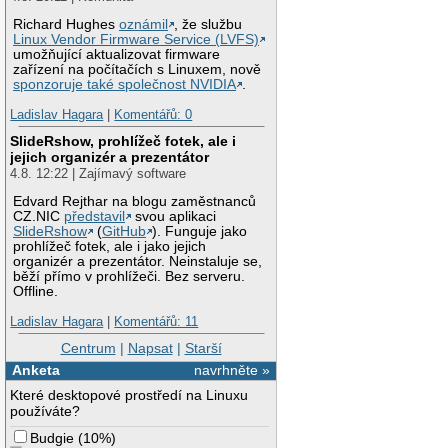
Richard Hughes
oznámil
, že službu
Linux Vendor Firmware Service (LVFS)
umožňující aktualizovat firmware
zařízení na počítačích s Linuxem, nově
sponzoruje také společnost NVIDIA
.
Ladislav Hagara
|
Komentářů: 0
SlideRshow, prohlížeč fotek, ale i
jejich organizér a prezentátor
4.8. 12:22 | Zajímavý software
Edvard Rejthar na blogu zaměstnanců
CZ.NIC
představil
svou aplikaci
SlideRshow
(
GitHub
). Funguje jako
prohlížeč fotek, ale i jako jejich
organizér a prezentátor. Neinstaluje se,
běží přímo v prohlížeči. Bez serveru.
Offline.
Ladislav Hagara
|
Komentářů: 11
Centrum
|
Napsat
|
Starší
Anketa
navrhněte »
Které desktopové prostředí na Linuxu
používáte?
Budgie
(
10%
)