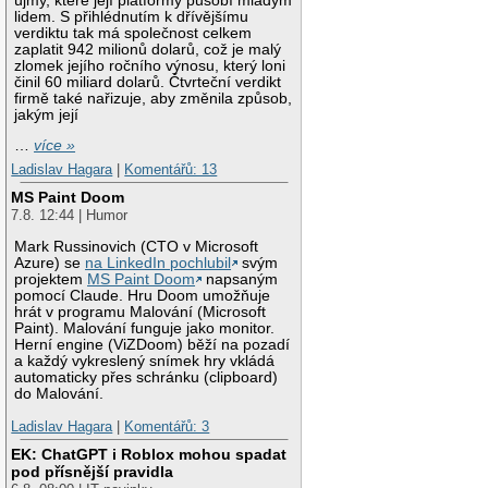
újmy, které její platformy působí mladým
lidem. S přihlédnutím k dřívějšímu
verdiktu tak má společnost celkem
zaplatit 942 milionů dolarů, což je malý
zlomek jejího ročního výnosu, který loni
činil 60 miliard dolarů. Čtvrteční verdikt
firmě také nařizuje, aby změnila způsob,
jakým její
…
více »
Ladislav Hagara
|
Komentářů: 13
MS Paint Doom
7.8. 12:44 | Humor
Mark Russinovich (CTO v Microsoft
Azure) se
na LinkedIn pochlubil
svým
projektem
MS Paint Doom
napsaným
pomocí Claude. Hru Doom umožňuje
hrát v programu Malování (Microsoft
Paint). Malování funguje jako monitor.
Herní engine (ViZDoom) běží na pozadí
a každý vykreslený snímek hry vkládá
automaticky přes schránku (clipboard)
do Malování.
Ladislav Hagara
|
Komentářů: 3
EK: ChatGPT i Roblox mohou spadat
pod přísnější pravidla