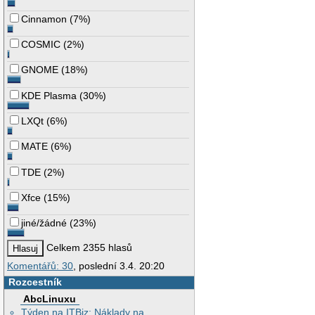
Cinnamon
(
7%
)
COSMIC
(
2%
)
GNOME
(
18%
)
KDE Plasma
(
30%
)
LXQt
(
6%
)
MATE
(
6%
)
TDE
(
2%
)
Xfce
(
15%
)
jiné/žádné
(
23%
)
Celkem 2355 hlasů
Komentářů: 30
, poslední 3.4. 20:20
Rozcestník
AbcLinuxu
Týden na ITBiz: Náklady na