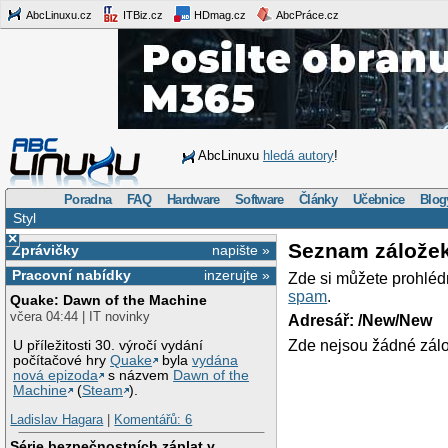
AbcLinuxu.cz
ITBiz.cz
HDmag.cz
AbcPráce.cz
AbcLinuxu
hledá autory
!
Poradna
FAQ
Hardware
Software
Články
Učebnice
Blog
Styl
×
Seznam zálože
Zprávičky
napište »
Pracovní nabídky
inzerujte »
Zde si můžete prohléd
spam
.
Quake: Dawn of the Machine
včera 04:44 | IT novinky
Adresář: /New/New
Zde nejsou žádné zálo
U příležitosti 30. výročí vydání
počítačové hry
Quake
byla
vydána
nová epizoda
s názvem
Dawn of the
Machine
(
Steam
).
Ladislav Hagara
|
Komentářů: 6
Série bezpečnostních záplat v