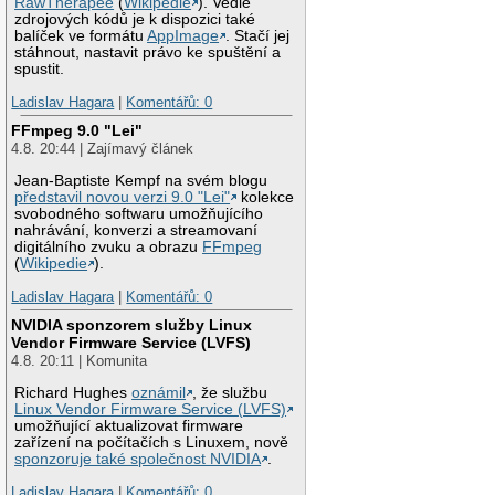
RawTherapee
(
Wikipedie
). Vedle
zdrojových kódů je k dispozici také
balíček ve formátu
AppImage
. Stačí jej
stáhnout, nastavit právo ke spuštění a
spustit.
Ladislav Hagara
|
Komentářů: 0
FFmpeg 9.0 "Lei"
4.8. 20:44 | Zajímavý článek
Jean-Baptiste Kempf na svém blogu
představil novou verzi 9.0 "Lei"
kolekce
svobodného softwaru umožňujícího
nahrávání, konverzi a streamovaní
digitálního zvuku a obrazu
FFmpeg
(
Wikipedie
).
Ladislav Hagara
|
Komentářů: 0
NVIDIA sponzorem služby Linux
Vendor Firmware Service (LVFS)
4.8. 20:11 | Komunita
Richard Hughes
oznámil
, že službu
Linux Vendor Firmware Service (LVFS)
umožňující aktualizovat firmware
zařízení na počítačích s Linuxem, nově
sponzoruje také společnost NVIDIA
.
Ladislav Hagara
|
Komentářů: 0