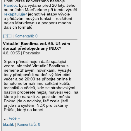
První verze konverzního nástroje
Pandoc
byla vydána před 20 lety. Jeho
autor John MacFarlane při tomto výročí
rekapituluje
jednotlivé etapy vývoje
a přidávání nových funkcí – rozšíření
nejen Markdownu a podporu mnoha
dalších formátů.
|🇵🇸
|
Komentářů: 0
Virtuální Bastlírna vol. 65: Už vám
dorazil předobjednaný INDX?
4.8. 00:55 | Pozvánky
Srpen přinesl nejen další spalující
vedro, ale také Virtuální Bastlírnu s
neméně žhavými novinkami. Využijte
tedy předpovědi na deštivý čtvrteční
večer a od 20:00 se připojte online k
tomuto neformálnímu setkání kutilů,
techniků a vědců, kde se strahovskými
bastlíři proberete nejzajímavější věci, na
které jste narazili za poslední měsíc.
Pokud jde o novinky, řeč zcela jistě
přijde na systém INDX pro tiskárny
Průša, který na konci
…
více »
bkralik
|
Komentářů: 0