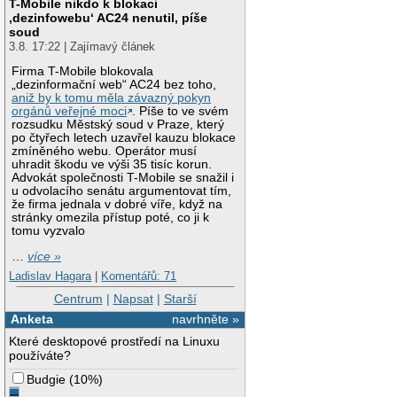
T-Mobile nikdo k blokaci
‚dezinfowebu‘ AC24 nenutil, píše
soud
3.8. 17:22 | Zajímavý článek
Firma T-Mobile blokovala
„dezinformační web“ AC24 bez toho,
aniž by k tomu měla závazný pokyn
orgánů veřejné moci
. Píše to ve svém
rozsudku Městský soud v Praze, který
po čtyřech letech uzavřel kauzu blokace
zmíněného webu. Operátor musí
uhradit škodu ve výši 35 tisíc korun.
Advokát společnosti T-Mobile se snažil i
u odvolacího senátu argumentovat tím,
že firma jednala v dobré víře, když na
stránky omezila přístup poté, co ji k
tomu vyzvalo
…
více »
Ladislav Hagara
|
Komentářů: 71
Centrum
|
Napsat
|
Starší
Anketa
navrhněte »
Které desktopové prostředí na Linuxu
používáte?
Budgie
(
10%
)