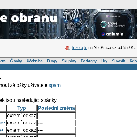
Inzerujte
na AbcPráce.cz od 950 Kč
are
Články
Učebnice
Blogy
Skupiny
Desktopy
Hry
Slovník
Kdo
k
nout záložky uživatele
spam
.
ek jsou následující stránky:
Typ
Poslední změna
externí odkaz
---
me
externí odkaz
---
e
externí odkaz
---