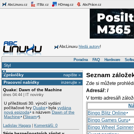
AbcLinuxu.cz
ITBiz.cz
HDmag.cz
AbcPráce.cz
AbcLinuxu
hledá autory
!
Poradna
FAQ
Hardware
Softw
Styl
×
Seznam zálože
Zprávičky
napište »
Pracovní nabídky
inzerujte »
Zde si můžete prohléd
Quake: Dawn of the Machine
Adresář: /
dnes 04:44 | IT novinky
V tomto adresáři zálož
U příležitosti 30. výročí vydání
Ná
počítačové hry
Quake
byla
vydána
nová epizoda
s názvem
Dawn of the
Bingo Blitz Online
Machine
(
Steam
).
Bingo Games Guru
Ladislav Hagara
|
Komentářů: 0
Bingo Wheel Spinner
Série bezpečnostních záplat v