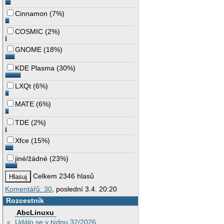
Cinnamon
(
7%
)
COSMIC
(
2%
)
GNOME
(
18%
)
KDE Plasma
(
30%
)
LXQt
(
6%
)
MATE
(
6%
)
TDE
(
2%
)
Xfce
(
15%
)
jiné/žádné
(
23%
)
Celkem 2346 hlasů
Komentářů: 30
, poslední 3.4. 20:20
Rozcestník
AbcLinuxu
Událo se v týdnu 32/2026