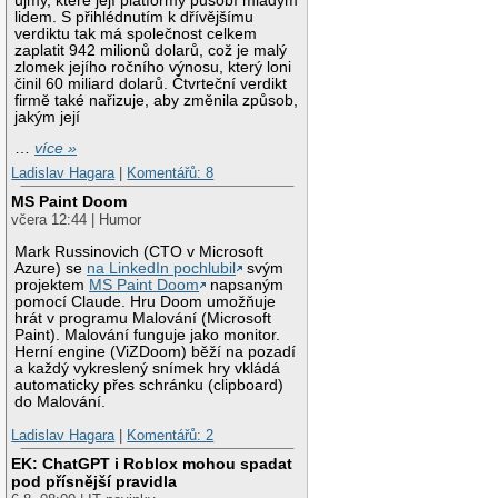
újmy, které její platformy působí mladým
lidem. S přihlédnutím k dřívějšímu
verdiktu tak má společnost celkem
zaplatit 942 milionů dolarů, což je malý
zlomek jejího ročního výnosu, který loni
činil 60 miliard dolarů. Čtvrteční verdikt
firmě také nařizuje, aby změnila způsob,
jakým její
…
více »
Ladislav Hagara
|
Komentářů: 8
MS Paint Doom
včera 12:44 | Humor
Mark Russinovich (CTO v Microsoft
Azure) se
na LinkedIn pochlubil
svým
projektem
MS Paint Doom
napsaným
pomocí Claude. Hru Doom umožňuje
hrát v programu Malování (Microsoft
Paint). Malování funguje jako monitor.
Herní engine (ViZDoom) běží na pozadí
a každý vykreslený snímek hry vkládá
automaticky přes schránku (clipboard)
do Malování.
Ladislav Hagara
|
Komentářů: 2
EK: ChatGPT i Roblox mohou spadat
pod přísnější pravidla