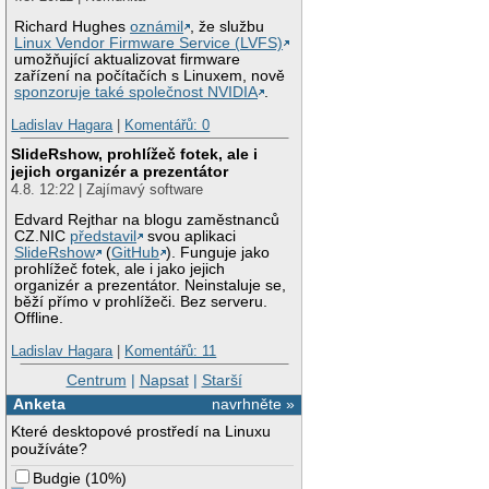
Richard Hughes
oznámil
, že službu
Linux Vendor Firmware Service (LVFS)
umožňující aktualizovat firmware
zařízení na počítačích s Linuxem, nově
sponzoruje také společnost NVIDIA
.
Ladislav Hagara
|
Komentářů: 0
SlideRshow, prohlížeč fotek, ale i
jejich organizér a prezentátor
4.8. 12:22 | Zajímavý software
Edvard Rejthar na blogu zaměstnanců
CZ.NIC
představil
svou aplikaci
SlideRshow
(
GitHub
). Funguje jako
prohlížeč fotek, ale i jako jejich
organizér a prezentátor. Neinstaluje se,
běží přímo v prohlížeči. Bez serveru.
Offline.
Ladislav Hagara
|
Komentářů: 11
Centrum
|
Napsat
|
Starší
Anketa
navrhněte »
Které desktopové prostředí na Linuxu
používáte?
Budgie
(
10%
)