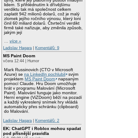
újmy, které její platformy působí mladým
lidem. S přihlédnutím k dřívějšímu
verdiktu tak má společnost celkem
zaplatit 942 milionů dolarů, což je malý
zlomek jejího ročního výnosu, který loni
činil 60 miliard dolarů. Čtvrteční verdikt
firmě také nařizuje, aby změnila způsob,
jakým její
…
více »
Ladislav Hagara
|
Komentářů: 9
MS Paint Doom
včera 12:44 | Humor
Mark Russinovich (CTO v Microsoft
Azure) se
na LinkedIn pochlubil
svým
projektem
MS Paint Doom
napsaným
pomocí Claude. Hru Doom umožňuje
hrát v programu Malování (Microsoft
Paint). Malování funguje jako monitor.
Herní engine (ViZDoom) běží na pozadí
a každý vykreslený snímek hry vkládá
automaticky přes schránku (clipboard)
do Malování.
Ladislav Hagara
|
Komentářů: 2
EK: ChatGPT i Roblox mohou spadat
pod přísnější pravidla