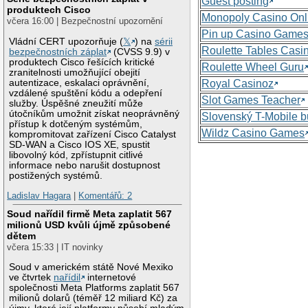
Guest posting
produktech Cisco
Monopoly Casino Onl
včera 16:00 | Bezpečnostní upozornění
Pin up Casino Game
Vládní CERT upozorňuje (
𝕏
) na
sérii
Roulette Tables Casi
bezpečnostních záplat
(CVSS 9.9) v
produktech Cisco řešících kritické
Roulette Wheel Guru
zranitelnosti umožňující obejití
autentizace, eskalaci oprávnění,
Royal Casinoz
vzdálené spuštění kódu a odepření
Slot Games Teacher
služby. Úspěšné zneužití může
útočníkům umožnit získat neoprávněný
Slovenský T-Mobile b
přístup k dotčeným systémům,
Wildz Casino Games
kompromitovat zařízení Cisco Catalyst
SD-WAN a Cisco IOS XE, spustit
libovolný kód, zpřístupnit citlivé
informace nebo narušit dostupnost
postižených systémů.
Ladislav Hagara
|
Komentářů: 2
Soud nařídil firmě Meta zaplatit 567
milionů USD kvůli újmě způsobené
dětem
včera 15:33 | IT novinky
Soud v americkém státě Nové Mexiko
ve čtvrtek
nařídil
internetové
společnosti Meta Platforms zaplatit 567
milionů dolarů (téměř 12 miliard Kč) za