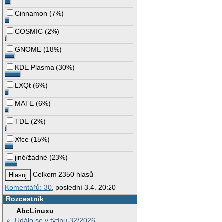
Cinnamon
(
7%
)
COSMIC
(
2%
)
GNOME
(
18%
)
KDE Plasma
(
30%
)
LXQt
(
6%
)
MATE
(
6%
)
TDE
(
2%
)
Xfce
(
15%
)
jiné/žádné
(
23%
)
Celkem 2350 hlasů
Komentářů: 30
, poslední 3.4. 20:20
Rozcestník
AbcLinuxu
Událo se v týdnu 32/2026