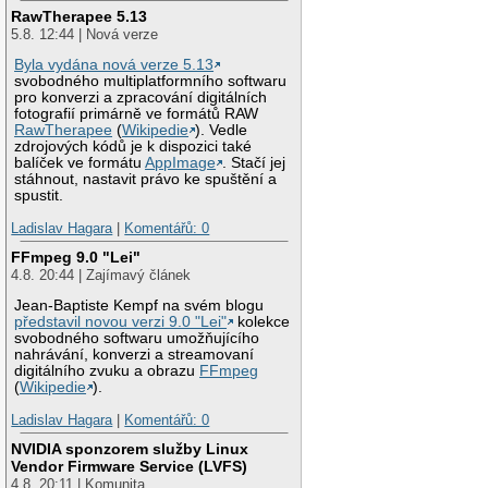
RawTherapee 5.13
5.8. 12:44 | Nová verze
Byla vydána nová verze 5.13
svobodného multiplatformního softwaru
pro konverzi a zpracování digitálních
fotografií primárně ve formátů RAW
RawTherapee
(
Wikipedie
). Vedle
zdrojových kódů je k dispozici také
balíček ve formátu
AppImage
. Stačí jej
stáhnout, nastavit právo ke spuštění a
spustit.
Ladislav Hagara
|
Komentářů: 0
FFmpeg 9.0 "Lei"
4.8. 20:44 | Zajímavý článek
Jean-Baptiste Kempf na svém blogu
představil novou verzi 9.0 "Lei"
kolekce
svobodného softwaru umožňujícího
nahrávání, konverzi a streamovaní
digitálního zvuku a obrazu
FFmpeg
(
Wikipedie
).
Ladislav Hagara
|
Komentářů: 0
NVIDIA sponzorem služby Linux
Vendor Firmware Service (LVFS)
4.8. 20:11 | Komunita