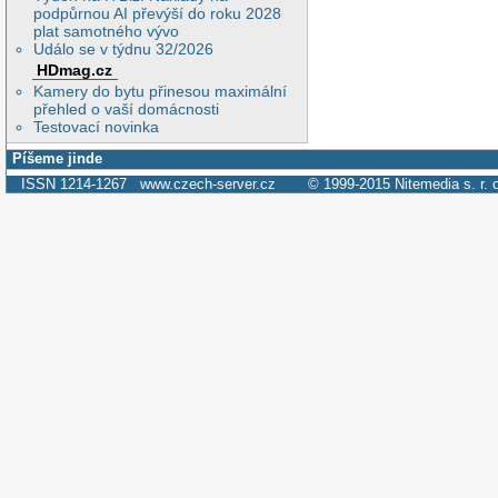
podpůrnou AI převýší do roku 2028
plat samotného vývo
Událo se v týdnu 32/2026
HDmag.cz
Kamery do bytu přinesou maximální
přehled o vaší domácnosti
Testovací novinka
Píšeme jinde
ISSN 1214-1267
www.czech-server.cz
© 1999-2015
Nitemedia s. r. 