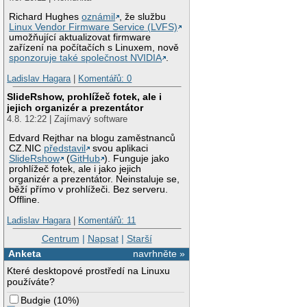
Richard Hughes
oznámil
, že službu
Linux Vendor Firmware Service (LVFS)
umožňující aktualizovat firmware
zařízení na počítačích s Linuxem, nově
sponzoruje také společnost NVIDIA
.
Ladislav Hagara
|
Komentářů: 0
SlideRshow, prohlížeč fotek, ale i
jejich organizér a prezentátor
4.8. 12:22 | Zajímavý software
Edvard Rejthar na blogu zaměstnanců
CZ.NIC
představil
svou aplikaci
SlideRshow
(
GitHub
). Funguje jako
prohlížeč fotek, ale i jako jejich
organizér a prezentátor. Neinstaluje se,
běží přímo v prohlížeči. Bez serveru.
Offline.
Ladislav Hagara
|
Komentářů: 11
Centrum
|
Napsat
|
Starší
Anketa
navrhněte »
Které desktopové prostředí na Linuxu
používáte?
Budgie
(
10%
)