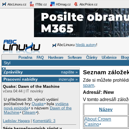
AbcLinuxu.cz
ITBiz.cz
HDmag.cz
AbcPráce.cz
AbcLinuxu
hledá autory
!
Poradna
FAQ
Hardware
Software
Články
Učebnice
Blog
Styl
×
Seznam zálože
Zprávičky
napište »
Pracovní nabídky
inzerujte »
Zde si můžete prohléd
spam
.
Quake: Dawn of the Machine
včera 04:44 | IT novinky
Adresář: /New
V tomto adresáři zálož
U příležitosti 30. výročí vydání
počítačové hry
Quake
byla
vydána
nová epizoda
s názvem
Dawn of the
Název
Machine
(
Steam
).
About Crown
Ladislav Hagara
|
Komentářů: 3
Casino
Série bezpečnostních záplat v