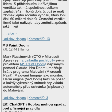
újmy, které její platformy působí mladým
lidem. S přihlédnutím k dřívějšímu
verdiktu tak má společnost celkem
zaplatit 942 milionů dolarů, což je malý
zlomek jejího ročního výnosu, který loni
činil 60 miliard dolarů. Čtvrteční verdikt
firmě také nařizuje, aby změnila způsob,
jakým její
…
více »
Ladislav Hagara
|
Komentářů: 13
MS Paint Doom
7.8. 12:44 | Humor
Mark Russinovich (CTO v Microsoft
Azure) se
na LinkedIn pochlubil
svým
projektem
MS Paint Doom
napsaným
pomocí Claude. Hru Doom umožňuje
hrát v programu Malování (Microsoft
Paint). Malování funguje jako monitor.
Herní engine (ViZDoom) běží na pozadí
a každý vykreslený snímek hry vkládá
automaticky přes schránku (clipboard)
do Malování.
Ladislav Hagara
|
Komentářů: 3
EK: ChatGPT i Roblox mohou spadat
pod přísnější pravidla