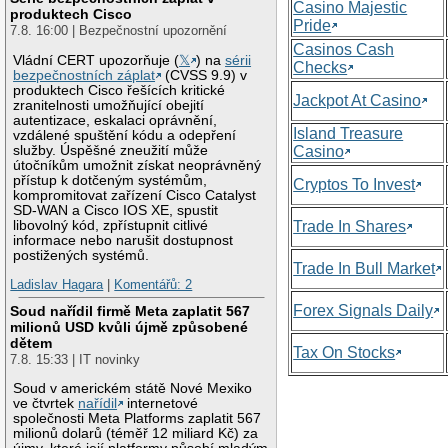
Casino Majestic
produktech Cisco
Pride
7.8. 16:00 | Bezpečnostní upozornění
Casinos Cash
Vládní CERT upozorňuje (
𝕏
) na
sérii
Checks
bezpečnostních záplat
(CVSS 9.9) v
produktech Cisco řešících kritické
Jackpot At Casino
zranitelnosti umožňující obejití
autentizace, eskalaci oprávnění,
Island Treasure
vzdálené spuštění kódu a odepření
služby. Úspěšné zneužití může
Casino
útočníkům umožnit získat neoprávněný
přístup k dotčeným systémům,
Cryptos To Invest
kompromitovat zařízení Cisco Catalyst
SD-WAN a Cisco IOS XE, spustit
libovolný kód, zpřístupnit citlivé
Trade In Shares
informace nebo narušit dostupnost
postižených systémů.
Trade In Bull Market
Ladislav Hagara
|
Komentářů: 2
Forex Signals Daily
Soud nařídil firmě Meta zaplatit 567
milionů USD kvůli újmě způsobené
dětem
Tax On Stocks
7.8. 15:33 | IT novinky
Soud v americkém státě Nové Mexiko
ve čtvrtek
nařídil
internetové
společnosti Meta Platforms zaplatit 567
milionů dolarů (téměř 12 miliard Kč) za