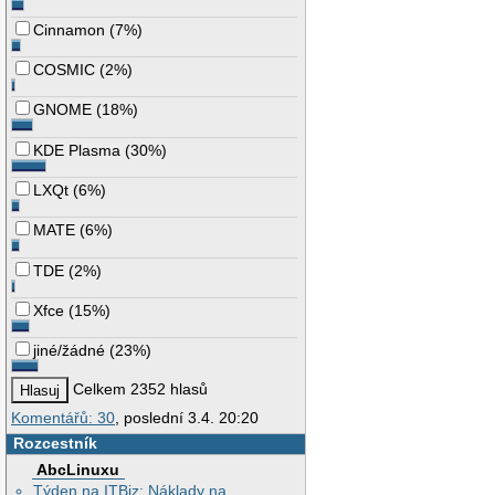
Cinnamon
(
7%
)
COSMIC
(
2%
)
GNOME
(
18%
)
KDE Plasma
(
30%
)
LXQt
(
6%
)
MATE
(
6%
)
TDE
(
2%
)
Xfce
(
15%
)
jiné/žádné
(
23%
)
Celkem 2352 hlasů
Komentářů: 30
, poslední 3.4. 20:20
Rozcestník
AbcLinuxu
Týden na ITBiz: Náklady na