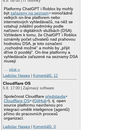
6.8. 08:00 | IT novinky
Platformy ChatGPT i Roblox by mohly
být
zařazeny na seznam
mimořádně
velkých on-line platforem nebo
internetových vyhledávačů, na něž se
vztahují zvláštní podmínky podle
nařízení o digitálních službách (DSA).
Vzhledem k tomu, že ChatGPT i Roblox
oznámily počet uživatelů nad prahovou
hodnotou DSA, je toto označení
„rozhodně možné“ a mohlo by „přijít
dříve či později“. On-line platformy a
vyhledávače zařazené na seznamy DSA
musejí
…
více »
Ladislav Hagara
|
Komentářů: 12
Cloudflare OS
5.8. 17:00 | Zajímavý software
Společnost Cloudflare
představila
Cloudflare OS
(
GitHub
), tj. open
source platformu navrženou pro
integraci umělé inteligence (agentů)
přímo do pracovních procesů
organizací.
Ladislav Hagara
|
Komentářů: 0