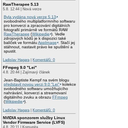
RawTherapee 5.13
5.8. 12:44 | Nová verze
Byla vydána nová verze 5.13
svobodného multiplatformního softwaru
pro konverzi a zpracování digitálních
fotografií primárně ve formátů RAW
RawTherapee
(
Wikipedie
). Vedle
zdrojových kódů je k dispozici také
balíček ve formátu
AppImage
. Stačí jej
stáhnout, nastavit právo ke spuštění a
spustit.
Ladislav Hagara
|
Komentářů: 0
FFmpeg 9.0 "Lei"
4.8. 20:44 | Zajímavý článek
Jean-Baptiste Kempf na svém blogu
představil novou verzi 9.0 "Lei"
kolekce
svobodného softwaru umožňujícího
nahrávání, konverzi a streamovaní
digitálního zvuku a obrazu
FFmpeg
(
Wikipedie
).
Ladislav Hagara
|
Komentářů: 0
NVIDIA sponzorem služby Linux
Vendor Firmware Service (LVFS)
4.8. 20:11 | Komunita