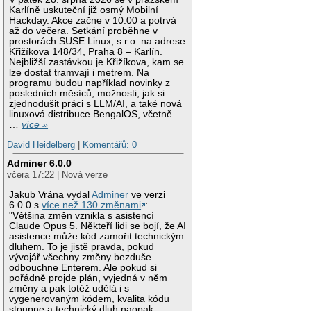
Karlíně uskuteční již osmý Mobilní
Hackday. Akce začne v 10:00 a potrvá
až do večera. Setkání proběhne v
prostorách SUSE Linux, s.r.o. na adrese
Křižíkova 148/34, Praha 8 – Karlín.
Nejbližší zastávkou je Křižíkova, kam se
lze dostat tramvají i metrem. Na
programu budou například novinky z
posledních měsíců, možnosti, jak si
zjednodušit práci s LLM/AI, a také nová
linuxová distribuce BengalOS, včetně
…
více »
David Heidelberg
|
Komentářů: 0
Adminer 6.0.0
včera 17:22 | Nová verze
Jakub Vrána vydal
Adminer
ve verzi
6.0.0 s
více než 130 změnami
:
"Většina změn vznikla s asistencí
Claude Opus 5. Někteří lidi se bojí, že AI
asistence může kód zamořit technickým
dluhem. To je jistě pravda, pokud
vývojář všechny změny bezduše
odbouchne Enterem. Ale pokud si
pořádně projde plán, vyjedná v něm
změny a pak totéž udělá i s
vygenerovaným kódem, kvalita kódu
stoupne a technický dluh naopak