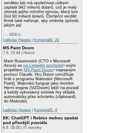
verdiktu tak má společnost celkem
zaplatit 942 milionů dolarů, což je malý
zlomek jejího ročního výnosu, který loni
činil 60 miliard dolarů. Čtvrteční verdikt
firmě také nařizuje, aby změnila způsob,
jakým její
…
více »
Ladislav Hagara
|
Komentářů: 20
MS Paint Doom
7.8. 12:44 | Humor
Mark Russinovich (CTO v Microsoft
Azure) se
na LinkedIn pochlubil
svým
projektem
MS Paint Doom
napsaným
pomocí Claude. Hru Doom umožňuje
hrát v programu Malování (Microsoft
Paint). Malování funguje jako monitor.
Herní engine (ViZDoom) běží na pozadí
a každý vykreslený snímek hry vkládá
automaticky přes schránku (clipboard)
do Malování.
Ladislav Hagara
|
Komentářů: 4
EK: ChatGPT i Roblox mohou spadat
pod přísnější pravidla
6.8. 08:00 | IT novinky