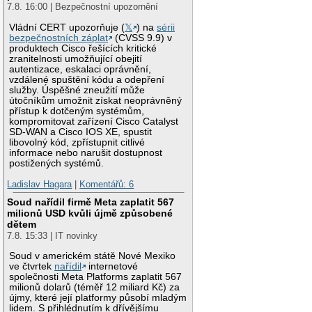
7.8. 16:00 | Bezpečnostní upozornění
Vládní CERT upozorňuje (
𝕏
) na
sérii
bezpečnostních záplat
(CVSS 9.9) v
produktech Cisco řešících kritické
zranitelnosti umožňující obejití
autentizace, eskalaci oprávnění,
vzdálené spuštění kódu a odepření
služby. Úspěšné zneužití může
útočníkům umožnit získat neoprávněný
přístup k dotčeným systémům,
kompromitovat zařízení Cisco Catalyst
SD-WAN a Cisco IOS XE, spustit
libovolný kód, zpřístupnit citlivé
informace nebo narušit dostupnost
postižených systémů.
Ladislav Hagara
|
Komentářů: 6
Soud nařídil firmě Meta zaplatit 567
milionů USD kvůli újmě způsobené
dětem
7.8. 15:33 | IT novinky
Soud v americkém státě Nové Mexiko
ve čtvrtek
nařídil
internetové
společnosti Meta Platforms zaplatit 567
milionů dolarů (téměř 12 miliard Kč) za
újmy, které její platformy působí mladým
lidem. S přihlédnutím k dřívějšímu