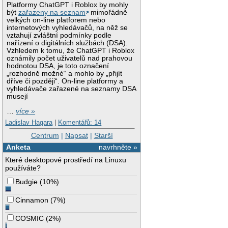
Platformy ChatGPT i Roblox by mohly
být
zařazeny na seznam
mimořádně
velkých on-line platforem nebo
internetových vyhledávačů, na něž se
vztahují zvláštní podmínky podle
nařízení o digitálních službách (DSA).
Vzhledem k tomu, že ChatGPT i Roblox
oznámily počet uživatelů nad prahovou
hodnotou DSA, je toto označení
„rozhodně možné“ a mohlo by „přijít
dříve či později“. On-line platformy a
vyhledávače zařazené na seznamy DSA
musejí
…
více »
Ladislav Hagara
|
Komentářů: 14
Centrum
|
Napsat
|
Starší
Anketa
navrhněte »
Které desktopové prostředí na Linuxu
používáte?
Budgie
(
10%
)
Cinnamon
(
7%
)
COSMIC
(
2%
)