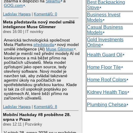
zdarma k dispozici na
Steamu
a
Best Backpacking
GOG.com
.
Stove
Ladislav Hagara
|
Komentářů: 0
Business Invest
Models
Meta představila nový model umělé
inteligence Muse Glimmer
Casual Business
dnes 16:00 | IT novinky
Models
Gold Investments
Americká technologická společnost
Meta Platforms
představila
nový model
Online
umělé inteligence (AI)
Muse Glimmer
.
Model je menší než přední modely AI od
Health Guard Oil
konkurence a má běžet přímo na
počítačích uživatelů. Meta model
zpřístupní jako open source, tedy
Home Floor Tile
otevřený software. Nový model je
navržen tak, aby zvládal takzvané
Home Roof Colors
agentní úkoly na počítačích se
spotřebitelskou grafickou kartou. Klade
si tak za cíl uspokojit poptávku po
Kidney Health Tips
systémech AI, které běží přímo na
zařízeních uživatelů.
Plumbing Chelsea
Ladislav Hagara
|
Komentářů: 8
Mobilní Hackday #8 proběhne 28.
srpna v Praze
dnes 12:11 | Pozvánky
V pátek 28. srpna 2026 se v pražském