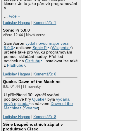
klesne. Je to jako párové programování
s
…
více »
Ladislav Hagara
|
Komentářů: 1
Sonic Pi 5.0.0
včera 12:44 | Nová verze
Sam Aaron
vydal novou major verzi
5.0.0
aplikace
Sonic Pi
(
Wikipedie
)
určené také pro výuku programování
pomocí skládání hudby. Přehled
novinek na
GitHubu
. Instalovat lze také
z
Flathubu
.
Ladislav Hagara
|
Komentářů: 0
Quake: Dawn of the Machine
8.8. 04:44 | IT novinky
U příležitosti 30. výročí vydání
počítačové hry
Quake
byla
vydána
nová epizoda
s názvem
Dawn of the
Machine
(
Steam
).
Ladislav Hagara
|
Komentářů: 8
Série bezpečnostních záplat v
produktech Cisco