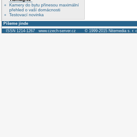
Kamery do bytu přinesou maximální
přehled o vaší domácnosti
Testovací novinka
Píšeme jinde
ISSN 1214-1267
www.czech-server.cz
© 1999-2015
Nitemedia s. r. 