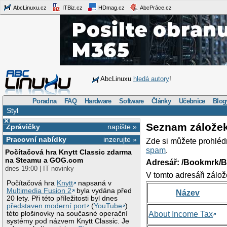
AbcLinuxu.cz
ITBiz.cz
HDmag.cz
AbcPráce.cz
AbcLinuxu
hledá autory
!
Poradna
FAQ
Hardware
Software
Články
Učebnice
Blog
Styl
×
Seznam zálože
Zprávičky
napište »
Pracovní nabídky
inzerujte »
Zde si můžete prohléd
spam
.
Počítačová hra Knytt Classic zdarma
na Steamu a GOG.com
Adresář: /Bookmrk/
dnes 19:00 | IT novinky
V tomto adresáři zálož
Počítačová hra
Knytt
napsaná v
Multimedia Fusion 2
byla vydána před
Název
20 lety. Při této příležitosti byl dnes
představen moderní port
(
YouTube
)
této plošinovky na současné operační
About Income Tax
systémy pod názvem Knytt Classic. Je