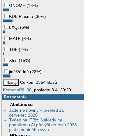
GNOME
(
18%
)
KDE Plasma
(
30%
)
LXQt
(
6%
)
MATE
(
6%
)
TDE
(
2%
)
Xfce
(
15%
)
jiné/žádné
(
23%
)
Celkem 2364 hlasů
Komentářů: 30
, poslední 3.4. 20:20
Rozcestník
AbcLinuxu
Jaderné noviny – přehled za
červenec 2026
Týden na ITBiz: Náklady na
podpůrnou AI převýší do roku 2028
plat samotného vývo
HDmag.cz