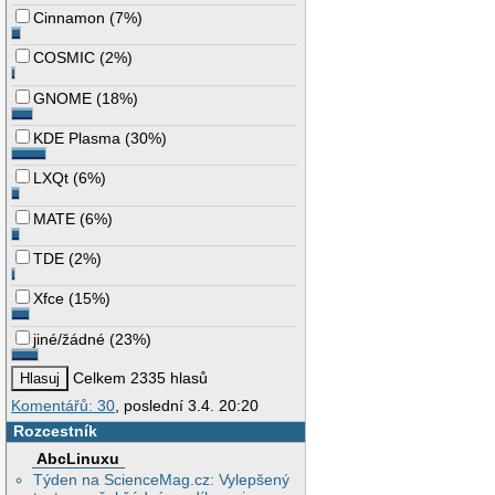
Cinnamon
(
7%
)
COSMIC
(
2%
)
GNOME
(
18%
)
KDE Plasma
(
30%
)
LXQt
(
6%
)
MATE
(
6%
)
TDE
(
2%
)
Xfce
(
15%
)
jiné/žádné
(
23%
)
Celkem 2335 hlasů
Komentářů: 30
, poslední 3.4. 20:20
Rozcestník
AbcLinuxu
Týden na ScienceMag.cz: Vylepšený