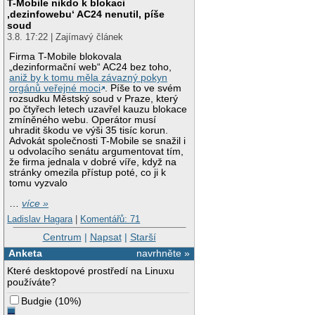
T-Mobile nikdo k blokaci
‚dezinfowebu‘ AC24 nenutil, píše
soud
3.8. 17:22 | Zajímavý článek
Firma T-Mobile blokovala
„dezinformační web“ AC24 bez toho,
aniž by k tomu měla závazný pokyn
orgánů veřejné moci
. Píše to ve svém
rozsudku Městský soud v Praze, který
po čtyřech letech uzavřel kauzu blokace
zmíněného webu. Operátor musí
uhradit škodu ve výši 35 tisíc korun.
Advokát společnosti T-Mobile se snažil i
u odvolacího senátu argumentovat tím,
že firma jednala v dobré víře, když na
stránky omezila přístup poté, co ji k
tomu vyzvalo
…
více »
Ladislav Hagara
|
Komentářů: 71
Centrum
|
Napsat
|
Starší
Anketa
navrhněte »
Které desktopové prostředí na Linuxu
používáte?
Budgie
(
10%
)