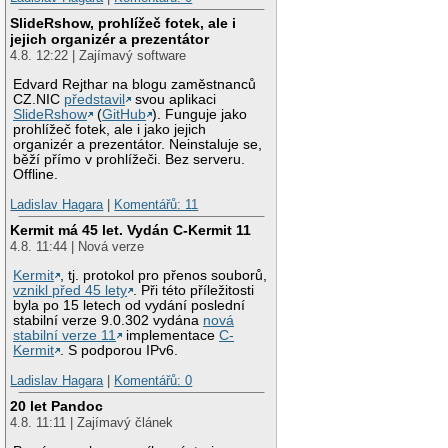
SlideRshow, prohlížeč fotek, ale i
jejich organizér a prezentátor
4.8. 12:22 | Zajímavý software
Edvard Rejthar na blogu zaměstnanců
CZ.NIC
představil
svou aplikaci
SlideRshow
(
GitHub
). Funguje jako
prohlížeč fotek, ale i jako jejich
organizér a prezentátor. Neinstaluje se,
běží přímo v prohlížeči. Bez serveru.
Offline.
Ladislav Hagara
|
Komentářů: 11
Kermit má 45 let. Vydán C-Kermit 11
4.8. 11:44 | Nová verze
Kermit
, tj. protokol pro přenos souborů,
vznikl před 45 lety
. Při této příležitosti
byla po 15 letech od vydání poslední
stabilní verze 9.0.302 vydána
nová
stabilní verze 11
implementace
C-
Kermit
. S podporou IPv6.
Ladislav Hagara
|
Komentářů: 0
20 let Pandoc
4.8. 11:11 | Zajímavý článek