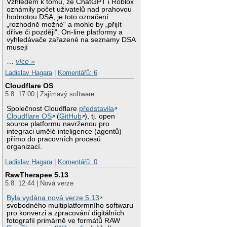
Vzhledem k tomu, že ChatGPT i Roblox
oznámily počet uživatelů nad prahovou
hodnotou DSA, je toto označení
„rozhodně možné“ a mohlo by „přijít
dříve či později“. On-line platformy a
vyhledávače zařazené na seznamy DSA
musejí
…
více »
Ladislav Hagara
|
Komentářů: 6
Cloudflare OS
5.8. 17:00 | Zajímavý software
Společnost Cloudflare
představila
Cloudflare OS
(
GitHub
), tj. open
source platformu navrženou pro
integraci umělé inteligence (agentů)
přímo do pracovních procesů
organizací.
Ladislav Hagara
|
Komentářů: 0
RawTherapee 5.13
5.8. 12:44 | Nová verze
Byla vydána nová verze 5.13
svobodného multiplatformního softwaru
pro konverzi a zpracování digitálních
fotografií primárně ve formátů RAW