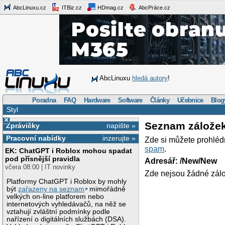
AbcLinuxu.cz
ITBiz.cz
HDmag.cz
AbcPráce.cz
AbcLinuxu
hledá autory
!
Poradna
FAQ
Hardware
Software
Články
Učebnice
Blog
Styl
×
Seznam zálože
Zprávičky
napište »
Pracovní nabídky
inzerujte »
Zde si můžete prohléd
spam
.
EK: ChatGPT i Roblox mohou spadat
pod přísnější pravidla
Adresář: /New/New
včera 08:00 | IT novinky
Zde nejsou žádné zálo
Platformy ChatGPT i Roblox by mohly
být
zařazeny na seznam
mimořádně
velkých on-line platforem nebo
internetových vyhledávačů, na něž se
vztahují zvláštní podmínky podle
nařízení o digitálních službách (DSA).