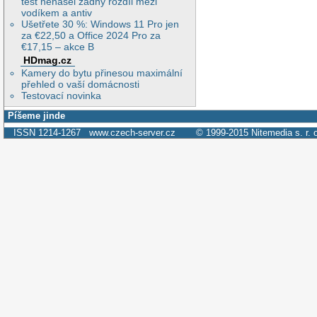
test nenašel žádný rozdíl mezi
vodíkem a antiv
Ušetřete 30 %: Windows 11 Pro jen
za €22,50 a Office 2024 Pro za
€17,15 – akce B
HDmag.cz
Kamery do bytu přinesou maximální
přehled o vaší domácnosti
Testovací novinka
Píšeme jinde
ISSN 1214-1267
www.czech-server.cz
© 1999-2015
Nitemedia s. r. 