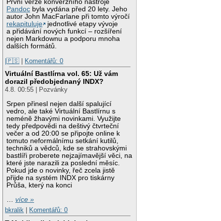
První verze konverzního nástroje
Pandoc
byla vydána před 20 lety. Jeho
autor John MacFarlane při tomto výročí
rekapituluje
jednotlivé etapy vývoje
a přidávání nových funkcí – rozšíření
nejen Markdownu a podporu mnoha
dalších formátů.
|🇵🇸
|
Komentářů: 0
Virtuální Bastlírna vol. 65: Už vám
dorazil předobjednaný INDX?
4.8. 00:55 | Pozvánky
Srpen přinesl nejen další spalující
vedro, ale také Virtuální Bastlírnu s
neméně žhavými novinkami. Využijte
tedy předpovědi na deštivý čtvrteční
večer a od 20:00 se připojte online k
tomuto neformálnímu setkání kutilů,
techniků a vědců, kde se strahovskými
bastlíři proberete nejzajímavější věci, na
které jste narazili za poslední měsíc.
Pokud jde o novinky, řeč zcela jistě
přijde na systém INDX pro tiskárny
Průša, který na konci
…
více »
bkralik
|
Komentářů: 0