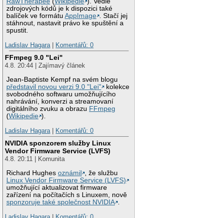
RawTherapee
(
Wikipedie
). Vedle
zdrojových kódů je k dispozici také
balíček ve formátu
AppImage
. Stačí jej
stáhnout, nastavit právo ke spuštění a
spustit.
Ladislav Hagara
|
Komentářů: 0
FFmpeg 9.0 "Lei"
4.8. 20:44 | Zajímavý článek
Jean-Baptiste Kempf na svém blogu
představil novou verzi 9.0 "Lei"
kolekce
svobodného softwaru umožňujícího
nahrávání, konverzi a streamovaní
digitálního zvuku a obrazu
FFmpeg
(
Wikipedie
).
Ladislav Hagara
|
Komentářů: 0
NVIDIA sponzorem služby Linux
Vendor Firmware Service (LVFS)
4.8. 20:11 | Komunita
Richard Hughes
oznámil
, že službu
Linux Vendor Firmware Service (LVFS)
umožňující aktualizovat firmware
zařízení na počítačích s Linuxem, nově
sponzoruje také společnost NVIDIA
.
Ladislav Hagara
|
Komentářů: 0